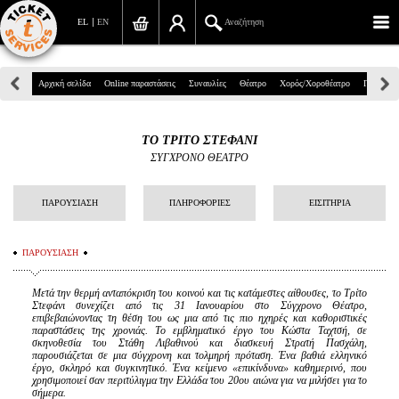
EL
EN
Αναζήτηση
Πανεπιστημίου 39, Αθήνα
Αρχική σελίδα
Online παραστάσεις
Συναυλίες
Θέατρο
Χορός/Χοροθέατρο
Παιδικά
210 7234567
ΤΟ ΤΡΙΤΟ ΣΤΕΦΑΝΙ
info@ticketservices.gr
ΣΥΓΧΡΟΝΟ ΘΕΑΤΡΟ
Αναζήτηση
ΠΑΡΟΥΣΙΑΣΗ
ΠΛΗΡΟΦΟΡΙΕΣ
ΕΙΣΙΤΗΡΙΑ
Σύνδεση/Εγγραφή
ΠΑΡΟΥΣΙΑΣΗ
Παραγγελία
Μετά την θερμή ανταπόκριση του κοινού και τις κατάμεστες αίθουσες, το Τρίτο
Αναζήτηση παραγγελίας
Στεφάνι συνεχίζει από τις 31 Ιανουαρίου στο Σύγχρονο Θέατρο,
επιβεβαιώνοντας τη θέση του ως μια από τις πιο ηχηρές και καθοριστικές
παραστάσεις της χρονιάς. Το εμβληματικό έργο του Κώστα Ταχτσή, σε
Προσωπικά Δεδομένα
σκηνοθεσία του Στάθη Λιβαθινού και διασκευή Στρατή Πασχάλη,
παρουσιάζεται σε μια σύγχρονη και τολμηρή πρόταση. Ένα βαθιά ελληνικό
έργο, σκληρό και συγκινητικό. Ένα κείμενο «επικίνδυνα» καθημερινό, που
Πληροφορίες
χρησιμοποιεί σαν περιτύλιγμα την Ελλάδα του 20ου αιώνα για να μιλήσει για το
σήμερα.