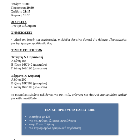
Τετάρτη
19
:00
Παρασκευή
20:30
Σάββατο
21:15
Κυριακή
16:15
ΔΙΑΡΚΕΙΑ
140' (με διάλειμμα)
ΣΗΜΕΙΩΣΕΙΣ
• Μετά την έναρξη της παράστασης, η είσοδος δεν είναι δυνατή στο Θέατρο.
Παρακαλούμε
για την έγκαιρη προσέλευση σας.
ΤΙΜΕΣ ΕΙΣΙΤΗΡΙΩΝ
Τετάρτη & Παρασκευή
Α ζώνη 18€
Β ζώνη 16€/14€ (μειωμένο)
Γ ζώνη 14€/12€ (μειωμένο)
Σάββατο & Κυριακή
Α ζώνη 20€
Β ζώνη 18€/16€ (μειωμένο)
Γ ζώνη 16€/14€ (μειωμένο)
τα μειωμένα εισιτήρια εκδίδονται για φοιτητές, ανέργους και ΑμεΑ σε περιορισμένο αριθμό
για κάθε παράσταση
ΕΙΔΙΚΗ ΠΡΟΣΦΟΡΑ EARLY BIRD
εισιτήρια με 12€
για τις πρώτες 12 μέρες προπώλησης
στην Β και Γ ζώνη
για περιορισμένο αριθμό ανά παράσταση
-->