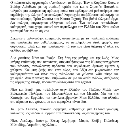
Ο πολιτιστικός οργανισμός «Λυκόφως», το Θέατρο Τέχνης Καρόλου Κουν, ο
Στάθης Λιβαθινός με τη σταθερή ομάδα του και ο Στρατής Πασχάλης,
τολμούν μια ανατρεπτική πρόταση πάνω στο εμβληματικό μυθιστόρημα που
σημάδεψε την ελληνική μεταπολεμική λογοτεχνία, ανεβάζοντας επί σκηνής το
πάντα επίκαιρο, Τρίτο Στεφάνι του Κώστα Ταχτσή. Ένα βαθιά ελληνικό έργο,
ένα σκληρό, συγκινητικό ελληνικό κείμενο. Ένα κείμενο «επικίνδυνα»
καθημερινό, που χρησιμοποιεί σαν περιτύλιγμα την Ελλάδα του 20ου αιώνα
για να μιλήσει για το σήμερα.
Δεκαπέντε ταλαντούχοι ερμηνευτές συναντώνται με τα πολλαπλά πρόσωπα
και προσωπεία του μυθιστορήματος, το αντισυμβατικό στυλ γραφής του
συγγραφέα, αλλά και την προσωπικότητά του που είναι διάχυτη σ' όλες τις
σελίδες του βιβλίου.
Δυο γυναίκες. Νίνα και Εκάβη. Στη δίνη της μνήμης και της ζωής. Μιας
μνήμης επιθετικής, που υποκύπτει, στις αισθήσεις και στις θύμισες των χρόνων
που πέρασαν, ανακαλώντας πρόσωπα που σημάδεψαν, έμειναν, έφυγαν ή
χάθηκαν. Και μιας ζωής, που είναι τώρα, που βάζει στο μικροσκόπιο την
καθημερινότητα και κάνει τους ανθρώπους να γεύονται κάθε πίκρα και
χαμόγελο. Δυο γυναίκες που επιβιώνουν σε μια κοινωνία ανδρών, σπάζοντας
τις νόρμες της εποχής, προοικονομώντας αυτό που έρχεται.
Νίνα και Εκάβη μας ταξιδεύουν στην Ελλάδα⋅ του Παύλου Μελά, των
Βαλκανικών Πολέμων, του Μεσοπολέμου και του Μεταξά. Μα και της
Κατοχής, του Εμφυλίου και των Δεκεμβριανών. Μιας Ελλάδας που αλλάζει
στο πέρασμα των χρόνων, μα που παραμένει πάντα ίδια.
Το Τρίτο Στεφάνι, αθάνατο αφήγημα, καθρεφτίζει μια Ελλάδα γνώριμη,
καλώντας μας να δούμε θαρρετά την αντανάκλαση μας στους ήρωες του...
Νίνα, Αντώνης, Ιωάννης, Ελένη, Δημήτρης, Μαρία, Εκάβη, Πολυξένη,
Μιλτιάδης, Αφροδίτη, Αχιλλέας...