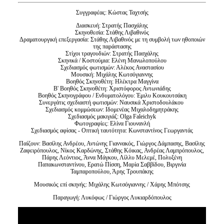
Συγγραφέας: Κώστας Ταχτσής
Διασκευή: Στρατής Πασχάλης
Σκηνοθεσία: Στάθης Λιβαθινός
Δραματουργική επεξεργασία: Στάθης Λιβαθινός με τη συμβολή των ηθοποιών
της παράστασης
Στίχοι τραγουδιών: Στρατής Πασχάλης
Σκηνικά / Κοστούμια: Ελένη Μανωλοπούλου
Σχεδιασμός φωτισμών: Αλέκος Αναστασίου
Μουσική: Μιχάλης Κωτσόγιαννης
Βοηθός Σκηνοθέτη: Ηλέκτρα Μαγγίνα
Β' Βοηθός Σκηνοθέτη: Χριστόφορος Αντωνιάδης
Βοηθός Σκηνογράφου / Ενδυματολόγου: Έμιλυ Κουκουτσάκη
Συνεργάτις σχεδιαστή φωτισμών: Ναυσικά Χριστοδουλάκου
Σχεδιασμός κομμώσεων: Ιδομενέας Μιχαλοδημητράκης
Σχεδιασμός μακιγιάζ: Olga Faleichyk
Φωτογραφίες: Ελίνα Γιουνανλή
Σχεδιασμός αφίσας - Οπτική ταυτότητα: Κωνσταντίνος Γεωργαντάς
Παίζουν: Βασίλης Ανδρέου, Αντώνης Γιαννακός, Γιώργος Δάμπασης, Βασίλης
Ζαφειρόπουλος, Νίκος Καρδώνης, Στάθης Κόικας, Ανδρέας Λαμπρόπουλος,
Πάρης Λεόντιος, Άννα Μάγκου, Λίλλυ Μελεμέ, Πολυξένη
Παπακωνσταντίνου, Ερατώ Πίσση, Μαρία Σαββίδου, Βιργινία
Ταμπαροπούλου, Άρης Τρουπάκης
Μουσικός επί σκηνής: Μιχάλης Κωτσόγιαννης / Χάρης Μπότσης
Παραγωγή: Λυκόφως / Γιώργος Λυκιαρδόπουλος