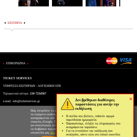
ΕΙΣΙΤΗΡΙΑ
ΕΠΙΚΟΙΝΩΝΙΑ
TICKET SERVICES
ΥΠΗΡΕΣΙΑ ΕΙΣΙΤΗΡΙΩΝ - ΛΟΓΙΣΜΙΚΗ ΕΠΕ
Τηλεφωνικό κέντρο:
210 7234567
×
Δεν βρέθηκαν διαθέσιμες
e-mail:
info@ticketservices.gr
παραστάσεις για αυτήν την
εκδήλωση
Εκδοτήριο: Πανεπιστημίου 39 (Στοά Πεσμαζόγλου), Αθήνα
Μας επιτρέπετε να αποθηκεύουμε στον φυλλομετρητή σας
τα λεγόμενα cookies; Με αυτόν τον τρόπο θα
Η σελίδα που βλέπετε, πιθανόν αφορά
Ώρες λειτουργίας εκδοτηρίου: Δευ-Παρ: 9πμ-5μμ
καταγράφονται από εμάς και τρίτες συνεργαζόμενες
παρελθούσα ημερομηνία.
εταιρείες (Google, Facebook κτλ) στοιχεία επισκεψιμότητας
Παρακαλούμε, ελέγξτε τις πληροφορίες που
για στατιστικούς αλλά και διαφημιστικούς λόγους. Μπορείτε
αναγράφονται παραπάνω
να διαβάσετε περισσότερα για την χρήση cookies από την
Για να εντοπίσετε την εκδήλωση που
ιστοσελίδα μας
εδώ
.
αναζητάτε, κάντε κλικ στο ειδικό εικονίδιο