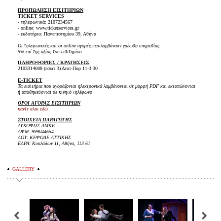
ΠΡΟΠΩΛΗΣΗ ΕΙΣΙΤΗΡΙΩΝ
TICKET SERVICES
- τηλεφωνικά: 2107234567
- online: www.ticketservices.gr
- εκδοτήριο: Πανεπιστημίου 39, Αθήνα
Οι τηλεφωνικές και οι online αγορές περιλαμβάνουν χρέωση υπηρεσίας
5% επί της αξίας του εισιτηρίου
ΠΛΗΡΟΦΟΡΙΕΣ / ΚΡΑΤΗΣΕΙΣ
2103314088 (εσωτ.3) Δευτ-Παρ 11-3.30
E-TICKET
Τα εισιτήρια που αγοράζονται ηλεκτρονικά λαμβάνονται σε μορφή PDF και εκτυπώνονται
ή αποθηκεύονται σε κινητό τηλέφωνο
ΟΡΟΙ ΑΓΟΡΑΣ ΕΙΣΙΤΗΡΙΩΝ
κάντε κλικ εδώ
ΣΤΟΙΧΕΙΑ ΠΑΡΑΓΩΓΗΣ
ΛΥΚΟΦΩΣ ΑΜΚΕ
ΑΦΜ: 999044654
ΔΟΥ: ΚΕΦΟΔΕ ΑΤΤΙΚΗΣ
ΕΔΡΑ: Κυκλάδων 11, Αθήνα, 113 61
GALLERY