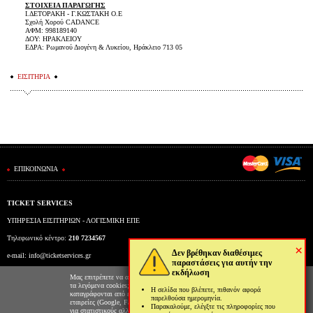
ΣΤΟΙΧΕΙΑ ΠΑΡΑΓΩΓΗΣ
I.ΔΕΤΟΡΑΚΗ - Γ.ΚΩΣΤΑΚΗ Ο.Ε
Σχολή Χορού CADANCE
ΑΦΜ: 998189140
ΔΟΥ: ΗΡΑΚΛΕΙΟΥ
ΕΔΡΑ: Ρωμανού Διογένη & Λυκείου, Ηράκλειο 713 05
ΕΙΣΙΤΗΡΙΑ
ΕΠΙΚΟΙΝΩΝΙΑ
TICKET SERVICES
ΥΠΗΡΕΣΙΑ ΕΙΣΙΤΗΡΙΩΝ - ΛΟΓΙΣΜΙΚΗ ΕΠΕ
Τηλεφωνικό κέντρο:
210 7234567
×
Δεν βρέθηκαν διαθέσιμες
e-mail:
info@ticketservices.gr
παραστάσεις για αυτήν την
εκδήλωση
Εκδοτήριο: Πανεπιστημίου 39 (Στοά Πεσμαζόγλου), Αθήνα
Μας επιτρέπετε να αποθηκεύουμε στον φυλλομετρητή σας
τα λεγόμενα cookies; Με αυτόν τον τρόπο θα
Η σελίδα που βλέπετε, πιθανόν αφορά
Ώρες λειτουργίας εκδοτηρίου: Δευ-Παρ: 9πμ-5μμ
καταγράφονται από εμάς και τρίτες συνεργαζόμενες
παρελθούσα ημερομηνία.
εταιρείες (Google, Facebook κτλ) στοιχεία επισκεψιμότητας
Παρακαλούμε, ελέγξτε τις πληροφορίες που
για στατιστικούς αλλά και διαφημιστικούς λόγους. Μπορείτε