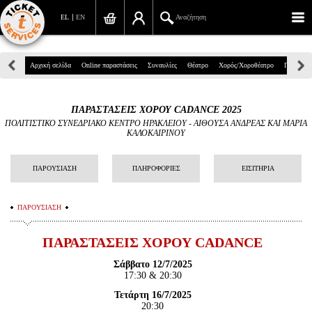
EL
EN
Αναζήτηση
Πανεπιστημίου 39, Αθήνα
Αρχική σελίδα
Online παραστάσεις
Συναυλίες
Θέατρο
Χορός/Χοροθέατρο
Παιδικά
210 7234567
ΠΑΡΑΣΤΑΣΕΙΣ ΧΟΡΟΥ CADANCE 2025
info@ticketservices.gr
ΠΟΛΙΤΙΣΤΙΚΟ ΣΥΝΕΔΡΙΑΚΟ ΚΕΝΤΡΟ ΗΡΑΚΛΕΙΟΥ
-
ΑΙΘΟΥΣΑ ΑΝΔΡΕΑΣ ΚΑΙ ΜΑΡΙΑ
ΚΑΛΟΚΑΙΡΙΝΟΥ
Αναζήτηση
ΠΑΡΟΥΣΙΑΣΗ
ΠΛΗΡΟΦΟΡΙΕΣ
ΕΙΣΙΤΗΡΙΑ
Σύνδεση/Εγγραφή
Παραγγελία
ΠΑΡΟΥΣΙΑΣΗ
Αναζήτηση παραγγελίας
ΠΑΡΑΣΤΑΣΕΙΣ ΧΟΡΟΥ CADANCE
Προσωπικά Δεδομένα
Σάββατο 12/7/2025
17:30 & 20:30
Πληροφορίες
Τετάρτη 16/7/2025
20:30