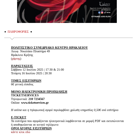
ΠΛΗΡΟΦΟΡΙΕΣ
ΠΟΛΙΤΙΣΤΙΚΟ ΣΥΝΕΔΡΙΑΚΟ ΚΕΝΤΡΟ ΗΡΑΚΛΕΙΟΥ
Λεωφ. Νικολάου Πλαστήρα 49
Ηράκλειο Κρήτης
(
χάρτης
)
ΠΑΡΑΣΤΑΣΕΙΣ
Σάββατο 12 Ιουλίου 2025 | 17:30 & 21:00
Τετάρτη 16 Ιουλίου 2025 | 20:30
ΤΙΜΕΣ ΕΙΣΙΤΗΡΙΩΝ
6€ γενική είσοδος
ΜΟΝΟ ΗΛΕΚΤΡΟΝΙΚΗ ΠΡΟΠΩΛΗΣΗ
TICKET
SERVICES
Τηλεφωνικά:
210 7234567
Online:
www.ticketservices.gr
H online και η τηλεφωνική αγορά περιλαμβάνει χρέωση υπηρεσίας 0,50€ ανά εισιτήριο
E-TICKET
Τα εισιτήρια που αγοράζονται ηλεκτρονικά λαμβάνονται σε μορφή PDF και εκτυπώνονται
ή αποθηκεύονται σε κινητό τηλέφωνο
ΟΡΟΙ ΑΓΟΡΑΣ ΕΙΣΙΤΗΡΙΩΝ
κάντε κλικ εδώ