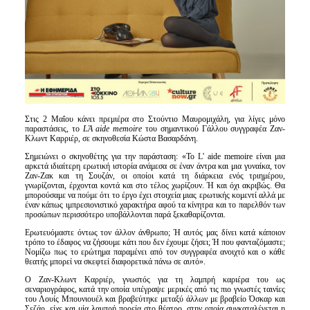
Στις 2 Μαΐου κάνει πρεμιέρα στο Στούντιο Μαυρομιχάλη, για λίγες μόνο
παραστάσεις, το
L
Ά aide
memoire
του σημαντικού Γάλλου συγγραφέα Ζαν-
Κλωντ Καρριέρ, σε σκηνοθεσία Κώστα Βασαρδάνη.
Σημειώνει ο σκηνοθέτης για την παράσταση: «Το L' aide memoire είναι μια
αρκετά ιδιαίτερη ερωτική ιστορία ανάμεσα σε έναν άντρα και μια γυναίκα, τον
Ζαν-Ζακ και τη Σουζάν, οι οποίοι κατά τη διάρκεια ενός τριημέρου,
γνωρίζονται, έρχονται κοντά και στο τέλος χωρίζουν. Ή και όχι ακριβώς. Θα
μπορούσαμε να πούμε ότι το έργο έχει στοιχεία μιας ερωτικής κομεντί αλλά με
έναν κάπως ιμπρεσιονιστικό χαρακτήρα αφού τα κίνητρα και το παρελθόν των
προσώπων περισσότερο υποβάλλονται παρά ξεκαθαρίζονται.
Ερωτευόμαστε όντως τον άλλον άνθρωπο; Ή αυτός μας δίνει κατά κάποιον
τρόπο το έδαφος να ζήσουμε κάτι που δεν έχουμε ζήσει; Ή που φανταζόμαστε;
Νομίζω πως το ερώτημα παραμένει από τον συγγραφέα ανοιχτό και ο κάθε
θεατής μπορεί να σκεφτεί διαφορετικά πάνω σε αυτό».
Ο Ζαν-Κλωντ Καρριέρ, γνωστός για τη λαμπρή καριέρα του ως
σεναριογράφος, κατά την οποία υπέγραψε μερικές από τις πιο γνωστές ταινίες
του Λουίς Μπουνιουέλ και βραβεύτηκε μεταξύ άλλων με βραβείο Όσκαρ και
Σεζάρ, είχε και μία λαμπρή πορεία στο θέατρο, στην οποία συγκαταλέγεται η