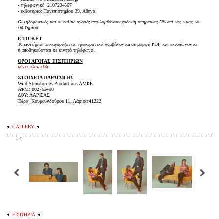
- τηλεφωνικά: 2107234567
- εκδοτήριο: Πανεπιστημίου 39, Αθήνα
Οι τηλεφωνικές και οι online αγορές περιλαμβάνουν χρέωση υπηρεσίας 5% επί της τιμής του
εισιτηρίου
E-TICKET
Τα εισιτήρια που αγοράζονται ηλεκτρονικά λαμβάνονται σε μορφή PDF και εκτυπώνονται
ή αποθηκεύονται σε κινητό τηλέφωνο.
ΟΡΟΙ ΑΓΟΡΑΣ ΕΙΣΙΤΗΡΙΩΝ
κάντε κλικ εδώ
ΣΤΟΙΧΕΙΑ ΠΑΡΑΓΩΓΗΣ
Wild Strawberries Productions AMKE
ΑΦΜ: 802765400
ΔΟΥ: ΛΑΡΙΣΑΣ
Έδρα: Κουμουνδούρου 11, Λάρισα 41222
GALLERY
ΕΙΣΙΤΗΡΙΑ