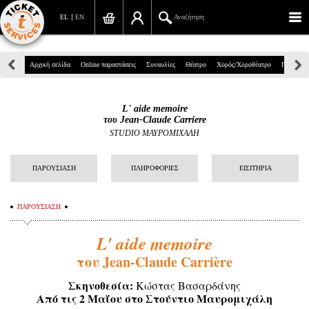
EL
EN
Αναζήτηση
Πανεπιστημίου 39, Αθήνα
Αρχική σελίδα
Online παραστάσεις
Συναυλίες
Θέατρο
Χορός/Χοροθέατρο
Παιδικά
210 7234567
L' aide memoire
info@ticketservices.gr
του Jean-Claude Carriere
STUDIO ΜΑΥΡΟΜΙΧΑΛΗ
Αναζήτηση
ΠΑΡΟΥΣΙΑΣΗ
ΠΛΗΡΟΦΟΡΙΕΣ
ΕΙΣΙΤΗΡΙΑ
Σύνδεση/Εγγραφή
Παραγγελία
ΠΑΡΟΥΣΙΑΣΗ
Αναζήτηση παραγγελίας
L' aide memoire
του Jean-Claude Carrière
Προσωπικά Δεδομένα
Σκηνοθεσία:
Κώστας Βασαρδάνης
Πληροφορίες
Από τις 2 Μαΐου στο Στούντιο Μαυρομιχάλη