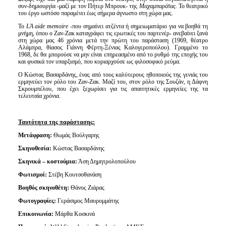
συν-δημιουργία -μαζί με τον Πήτερ Μπρουκ- της
Μαχαμπαράτας
. Το θεατρικό
του έργο ωστόσο παραμένει έως σήμερα άγνωστο στη χώρα μας.
Το
L
Ά aide
memoire
-που σημαίνει ατζέντα ή σημειωματάριο για να βοηθά τη
μνήμη, όπου ο Ζαν-Ζακ καταγράφει τις ερωτικές του παρτενέρ- ανεβαίνει ξανά
στη χώρα μας 46 χρόνια μετά την πρώτη του παράσταση (1969, θέατρο
Αλάμπρα, θίασος Γιάννη Φέρτη-Ξένιας Καλογεροπούλου). Γραμμένο το
1968, δε θα μπορούσε να μην είναι επηρεασμένο από το ρυθμό της εποχής του
και φυσικά τον υπαρξισμό, που κυριαρχούσε ως φιλοσοφικό ρεύμα.
Ο Κώστας Βασαρδάνης, ένας από τους καλύτερους ηθοποιούς της γενιάς του
ερμηνεύει τον ρόλο του Ζαν-Ζακ. Μαζί του, στον ρόλο της Σουζάν, η Δάφνη
Σκρουμπέλου, που έχει ξεχωρίσει για τις απαιτητικές ερμηνείες της τα
τελευταία χρόνια.
Ταυτότητα της παράστασης:
Μετάφραση:
Θωμάς Βούλγαρης
Σκηνοθεσία:
Κώστας Βασαρδάνης
Σκηνικά – κοστούμια:
Άση Δημητρολοπούλου
Φωτισμοί:
Στέβη Κουτσοθανάση
Βοηθός σκηνοθέτη:
Θάνος Ζιάρας
Φωτογραφίες:
Γεράσιμος Μαυρομμάτης
Επικοινωνία:
Μάρθα Κοσκινά