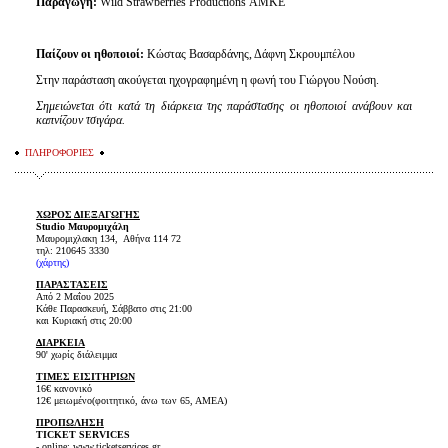
Παραγωγή:
Wild Strawberries Productions ΑΜΚΕ
Παίζουν οι ηθοποιοί:
Κώστας Βασαρδάνης, Δάφνη Σκρουμπέλου
Στην παράσταση ακούγεται ηχογραφημένη η φωνή του Γιώργου Νούση.
Σημειώνεται ότι κατά τη διάρκεια της παράστασης οι ηθοποιοί ανάβουν και
καπνίζουν τσιγάρα.
ΠΛΗΡΟΦΟΡΙΕΣ
ΧΩΡΟΣ ΔΙΕΞΑΓΩΓΗΣ
Studio Μαυρομιχάλη
Μαυρομιχλακη 134, Αθήνα 114 72
τηλ: 210645 3330
(χάρτης)
ΠΑΡΑΣΤΑΣΕΙΣ
Από 2 Μαΐου 2025
Κάθε Παρασκευή, Σάββατο στις 21:00
και Κυριακή στις 20:00
ΔΙΑΡΚΕΙΑ
90' χωρίς διάλειμμα
ΤΙΜΕΣ ΕΙΣΙΤΗΡΙΩΝ
16€ κανονικό
12€ μειωμένο(φοιτητικό, άνω των 65, ΑΜΕΑ)
ΠΡΟΠΩΛΗΣΗ
TICKET SERVICES
- online: www.ticketservices.gr