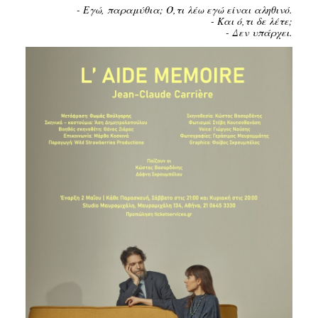
Είσοδος διαχειριστή
- Εγώ, παραμύθια; Ό,τι λέω εγώ είναι αληθινό.
- Και ό,τι δε λέτε;
- Δεν υπάρχει.