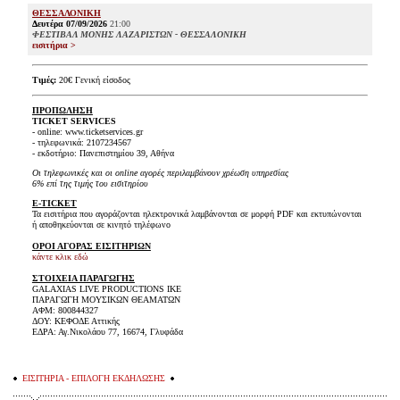
ΘΕΣΣΑΛΟΝΙΚΗ
Δευτέρα 07/09/2026
21:00
ΦΕΣΤΙΒΑΛ ΜΟΝΗΣ ΛΑΖΑΡΙΣΤΩΝ - ΘΕΣΣΑΛΟΝΙΚΗ
εισιτήρια >
Τιμές:
20€ Γενική είσοδος
ΠΡΟΠΩΛΗΣΗ
TICKET SERVICES
- online: www.ticketservices.gr
- τηλεφωνικά: 2107234567
- εκδοτήριο: Πανεπιστημίου 39, Αθήνα
Οι τηλεφωνικές και οι online αγορές περιλαμβάνουν χρέωση υπηρεσίας
6% επί της τιμής του εισιτηρίου
E-TICKET
Τα εισιτήρια που αγοράζονται ηλεκτρονικά λαμβάνονται σε μορφή PDF και εκτυπώνονται
ή αποθηκεύονται σε κινητό τηλέφωνο
ΟΡΟΙ ΑΓΟΡΑΣ ΕΙΣΙΤΗΡΙΩΝ
κάντε κλικ εδώ
ΣΤΟΙΧΕΙΑ ΠΑΡΑΓΩΓΗΣ
GALAXIAS LIVE PRODUCTIONS ΙΚΕ
ΠΑΡΑΓΩΓΗ ΜΟΥΣΙΚΩΝ ΘΕΑΜΑΤΩΝ
ΑΦΜ: 800844327
ΔΟΥ: ΚΕΦΟΔΕ Αττικής
ΕΔΡΑ: Αγ.Νικολάου 77, 16674, Γλυφάδα
ΕΙΣΙΤΗΡΙΑ - ΕΠΙΛΟΓΗ ΕΚΔΗΛΩΣΗΣ