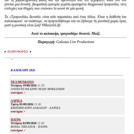
Με τη χαρακτηριστική φωνή και την αμεσότητα που τον ξεχωρίζει, κάθε του live
γίνεται μια δυνατή, βιωματική εμπειρία γεμάτη αγαπημένα διαχρονικά τραγούδια, νέες
επιτυχίες και στιγμές που ενώνουν το κοινό σε μία φωνή.
Το «Τραγουδάω Δυνατά» είναι κάτι παραπάνω από ένας τίτλος. Είναι η διάθεση του
καλοκαιριού: να νιώσουμε, να τραγουδήσουμε και να ζήσουμε τη μουσική χωρίς όρια,
γιατί η μουσική είναι ζωή! #MusicIsLife
Αυτό το καλοκαίρι, τραγουδάμε δυνατά. Μαζί.
Παραγωγή:
Galaxias Live Productions
ΠΛΗΡΟΦΟΡΙΕΣ
ΚΑΛΟΚΑΙΡΙ 2026
ΝΕΑ ΜΟΥΔΑΝΙΑ
Τετάρτη 19/08/2026
21:30
ΑΝΟΙΧΤΟ ΘΕΑΤΡΟ ΝΕΩΝ ΜΟΥΔΑΝΙΩΝ
εισιτήρια >
ΛΑΡΙΣΑ
Τρίτη 01/09/2026
21:00
ΚΗΠΟΘΕΑΤΡΟ ΑΛΚΑΖΑΡ - ΛΑΡΙΣΑ
εισιτήρια >
ΠΑΤΡΑ
Τετάρτη 02/09/2026
21:00
ROYAL THEATER - ΠΑΤΡΑ
εισιτήρια >