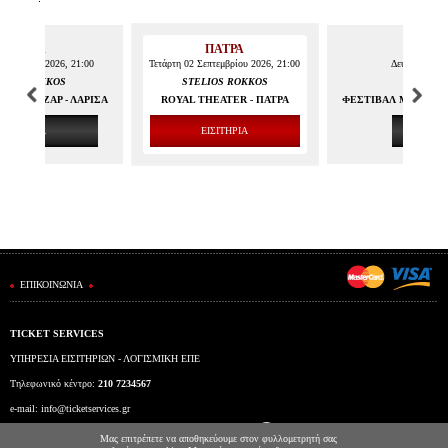
ΛΑΡΙΣΑ
ΠΑΤΡΑ
ΘΕΣ
επτεμβρίου 2026, 21:00
Τετάρτη 02 Σεπτεμβρίου 2026, 21:00
Δευτέρα 07 Σ
LIOS ROKKOS
STELIOS ROKKOS
STE
Ο ΑΛΚΑΖΑΡ - ΛΑΡΙΣΑ
ROYAL THEATER - ΠΑΤΡΑ
ΦΕΣΤΙΒΑΛ ΜΟΝΗΣ Λ
ΕΙΣΙΤΗΡΙΑ
ΕΙΣΙΤΗΡΙΑ
ΕΠΙΚΟΙΝΩΝΙΑ
TICKET SERVICES
ΥΠΗΡΕΣΙΑ ΕΙΣΙΤΗΡΙΩΝ - ΛΟΓΙΣΜΙΚΗ ΕΠΕ
Τηλεφωνικό κέντρο:
210 7234567
e-mail:
info@ticketservices.gr
Εκδοτήριο: Πανεπιστημίου 39 (Στοά Πεσμαζόγλου), Αθήνα
Μας επιτρέπετε να αποθηκεύουμε στον φυλλομετρητή σας