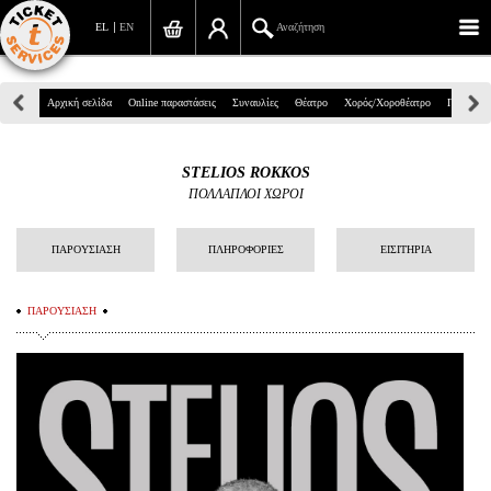
EL
EN
Αναζήτηση
Πανεπιστημίου 39, Αθήνα
Αρχική σελίδα
Online παραστάσεις
Συναυλίες
Θέατρο
Χορός/Χοροθέατρο
Παιδικά
210 7234567
STELIOS ROKKOS
info@ticketservices.gr
ΠΟΛΛΑΠΛΟΙ ΧΩΡΟΙ
Αναζήτηση
ΠΑΡΟΥΣΙΑΣΗ
ΠΛΗΡΟΦΟΡΙΕΣ
ΕΙΣΙΤΗΡΙΑ
Σύνδεση/Εγγραφή
ΠΑΡΟΥΣΙΑΣΗ
Παραγγελία
Αναζήτηση παραγγελίας
Προσωπικά Δεδομένα
Πληροφορίες