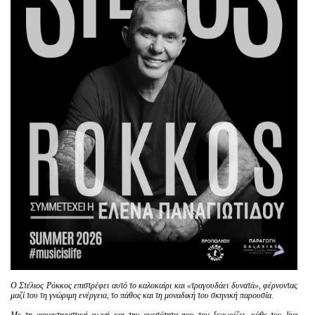
Είσοδος διαχειριστή
Ο Στέλιος Ρόκκος επιστρέφει αυτό το καλοκαίρι και «τραγουδάει δυνατά», φέρνοντας
μαζί του τη γνώριμη ενέργεια, το πάθος και τη μοναδική του σκηνική παρουσία.