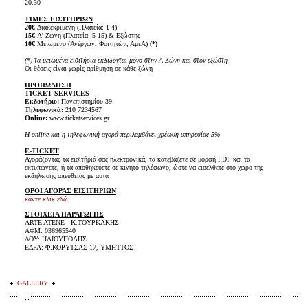
20.30
ΤΙΜΕΣ ΕΙΣΙΤΗΡΙΩΝ
20€
Διακεκριμενη (Πλατεία: 1-4)
15€
Α' Ζώνη (Πλατεία: 5-15) & Εξώστης
10€
Μειωμένο (Ανέργων, Φοιτητών, ΑμεΑ)
(*)
(*) τα μειωμένα εισιτήρια εκδίδονται μόνο στην Α Ζώνη και στον εξώστη
Οι θέσεις είναι χωρίς αρίθμηση σε κάθε ζώνη
ΠΡΟΠΩΛΗΣΗ
TICKET SERVICES
Εκδοτήριο:
Πανεπιστημίου 39
Τηλεφωνικά:
210 7234567
Online:
www.ticketservices.gr
H online και η τηλεφωνική αγορά περιλαμβάνει χρέωση υπηρεσίας 5%
E-TICKET
Αγοράζοντας τα εισιτήριά σας ηλεκτρονικά, τα κατεβάζετε σε μορφή PDF και τα
εκτυπώνετε, ή τα αποθηκεύετε σε κινητό τηλέφωνο, ώστε να εισέλθετε στο χώρο της
εκδήλωσης απευθείας με αυτά
ΟΡΟΙ ΑΓΟΡΑΣ ΕΙΣΙΤΗΡΙΩΝ
κάντε κλικ εδώ
ΣΤΟΙΧΕΙΑ ΠΑΡΑΓΩΓΗΣ
ARTE ATENE - Κ.ΤΟΥΡΚΑΚΗΣ
ΑΦΜ: 036965540
ΔΟΥ: ΗΛΙΟΥΠΟΛΗΣ
ΕΔΡΑ: Φ.ΚΟΡΥΤΣΑΣ 17, ΥΜΗΤΤΟΣ
GALLERY