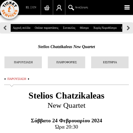
EL
EN
Αναζήτηση
Πανεπιστημίου 39, Αθήνα
Αρχική σελίδα
Online παραστάσεις
Συναυλίες
Θέατρο
Χορός/Χοροθέατρο
Παιδικά
210 7234567
Stelios Chatzikaleas New Quartet
info@ticketservices.gr
Αναζήτηση
ΠΑΡΟΥΣΙΑΣΗ
ΠΛΗΡΟΦΟΡΙΕΣ
ΕΙΣΙΤΗΡΙΑ
Σύνδεση/Εγγραφή
ΠΑΡΟΥΣΙΑΣΗ
Παραγγελία
Stelios Chatzikaleas
Αναζήτηση παραγγελίας
New Quartet
Προσωπικά Δεδομένα
Σάββατο 24 Φεβρουαρίου 2024
Πληροφορίες
Ώρα 20:30