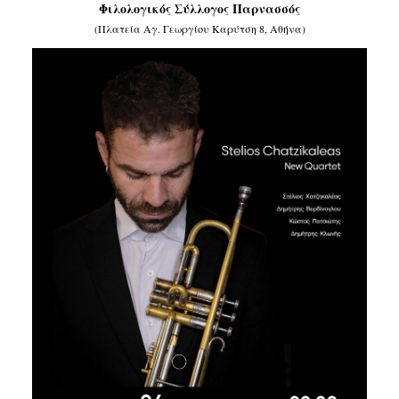
Φιλολογικός Σύλλογος Παρνασσός
Είσοδος διαχειριστή
(Πλατεία Αγ. Γεωργίου Καρύτση 8, Αθήνα)