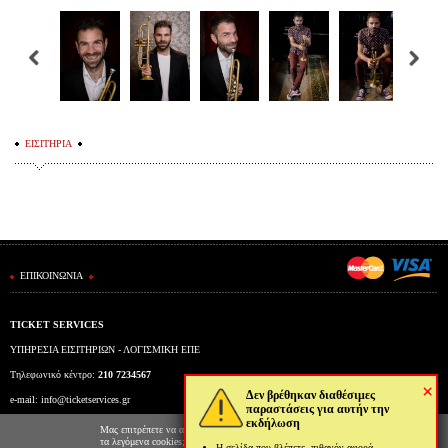
ΕΙΣΙΤΗΡΙΑ
ΕΠΙΚΟΙΝΩΝΙΑ
TICKET SERVICES
ΥΠΗΡΕΣΙΑ ΕΙΣΙΤΗΡΙΩΝ - ΛΟΓΙΣΜΙΚΗ ΕΠΕ
Τηλεφωνικό κέντρο:
210 7234567
×
Δεν βρέθηκαν διαθέσιμες
e-mail:
info@ticketservices.gr
παραστάσεις για αυτήν την
εκδήλωση
Εκδοτήριο: Πανεπιστημίου 39 (Στοά Πεσμαζόγλου), Αθήνα
Μας επιτρέπετε να αποθηκεύουμε στον φυλλομετρητή σας
τα λεγόμενα cookies; Με αυτόν τον τρόπο θα
Η σελίδα που βλέπετε, πιθανόν αφορά