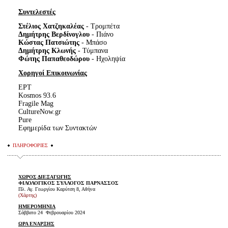
Συντελεστές
Στέλιος Χατζηκαλέας
- Τρομπέτα
Δημήτρης Βερδίνογλου
- Πιάνο
Κώστας Πατσιώτης
- Μπάσο
Δημήτρης Κλωνής
- Τύμπανα
Φώτης Παπαθεοδώρου
- Ηχοληψία
Χορηγοί Επικοινωνίας
ΕΡΤ
Kosmos 93.6
Fragile Mag
CultureNow.gr
Pure
Εφημερίδα των Συντακτών
ΠΛΗΡΟΦΟΡΙΕΣ
ΧΩΡΟΣ ΔΙΕΞΑΓΩΓΗΣ
ΦΙΛΟΛΟΓΙΚΟΣ ΣΥΛΛΟΓΟΣ ΠΑΡΝΑΣΣΟΣ
Πλ. Αγ. Γεωργίου Καρύτση 8, Αθήνα
(Χάρτης)
ΗΜΕΡΟΜΗΝΙΑ
Σάββατο 24 Φεβρουαρίου 2024
ΩΡΑ ΕΝΑΡΞΗΣ