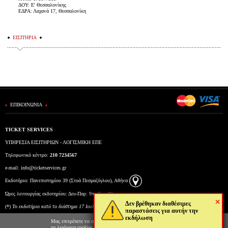
ΔΟΥ: Ε' Θεσσαλονίκης
ΕΔΡΑ: Λαχανά 17, Θεσσαλονίκη
ΕΙΣΙΤΗΡΙΑ
ΕΠΙΚΟΙΝΩΝΙΑ
TICKET SERVICES
ΥΠΗΡΕΣΙΑ ΕΙΣΙΤΗΡΙΩΝ - ΛΟΓΙΣΜΙΚΗ ΕΠΕ
Τηλεφωνικό κέντρο:
210 7234567
e-mail:
info@ticketservices.gr
Εκδοτήριο: Πανεπιστημίου 39 (Στοά Πεσμαζόγλου), Αθήνα
Ώρες λειτουργίας εκδοτηρίου: Δευ-Παρ: 9πμ-5μμ (*)
×
Δεν βρέθηκαν διαθέσιμες
(*)
To εκδοτήριο κατά το διάστημα 17 Ιουλίου έως και 6 Αυγούστου θα λειτουργεί Δευτέρα έως
παραστάσεις για αυτήν την
εκδήλωση
Παρασκευή από τις 10:00 έως τις 15:00.
Μας επιτρέπετε να αποθηκεύουμε στον φυλλομετρητή σας
τα λεγόμενα cookies; Με αυτόν τον τρόπο θα