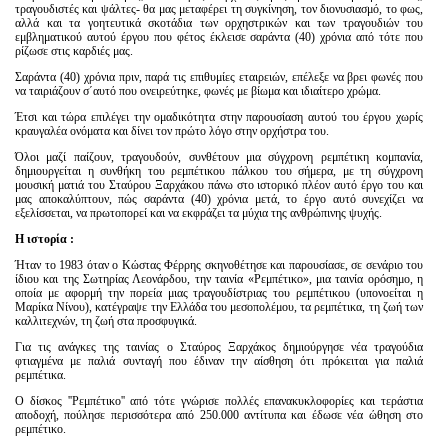
τραγουδιστές και ψάλτες- θα μας μεταφέρει τη συγκίνηση, τον διονυσιασμό, το φως,
αλλά και τα γοητευτικά σκοτάδια των ορχηστρικών και των τραγουδιών του
εμβληματικού αυτού έργου που φέτος έκλεισε σαράντα (40) χρόνια από τότε που
ρίζωσε στις καρδιές μας.
Σαράντα (40) χρόνια πριν, παρά τις επιθυμίες εταιρειών, επέλεξε να βρει φωνές που
να ταιριάζουν σ´αυτό που ονειρεύτηκε, φωνές με βίωμα και ιδιαίτερο χρώμα.
Έτσι και τώρα επιλέγει την ομαδικότητα στην παρουσίαση αυτού του έργου χωρίς
κραυγαλέα ονόματα και δίνει τον πρώτο λόγο στην ορχήστρα του.
Όλοι μαζί παίζουν, τραγουδούν, συνθέτουν μια σύγχρονη ρεμπέτικη κομπανία,
δημιουργείται η συνθήκη του ρεμπέτικου πάλκου του σήμερα, με τη σύγχρονη
μουσική ματιά του Σταύρου Ξαρχάκου πάνω στο ιστορικό πλέον αυτό έργο του και
μας αποκαλύπτουν, πώς σαράντα (40) χρόνια μετά, το έργο αυτό συνεχίζει να
εξελίσσεται, να πρωτοπορεί και να εκφράζει τα μύχια της ανθρώπινης ψυχής.
Η ιστορία :
Ήταν το 1983 όταν o Κώστας Φέρρης σκηνοθέτησε και παρουσίασε, σε σενάριο του
ίδιου και της Σωτηρίας Λεονάρδου, την ταινία «Ρεμπέτικο», μια ταινία ορόσημο, η
οποία με αφορμή την πορεία μιας τραγουδίστριας του ρεμπέτικου (υπονοείται η
Μαρίκα Νίνου), κατέγραψε την Ελλάδα του μεσοπολέμου, τα ρεμπέτικα, τη ζωή των
καλλιτεχνών, τη ζωή στα προσφυγικά.
Για τις ανάγκες της ταινίας ο Σταύρος Ξαρχάκος δημιούργησε νέα τραγούδια
φτιαγμένα με παλιά συνταγή που έδιναν την αίσθηση ότι πρόκειται για παλιά
ρεμπέτικα.
Ο δίσκος ''Ρεμπέτικο'' από τότε γνώρισε πολλές επανακυκλοφορίες και τεράστια
αποδοχή, πούλησε περισσότερα από 250.000 αντίτυπα και έδωσε νέα ώθηση στο
ρεμπέτικο.