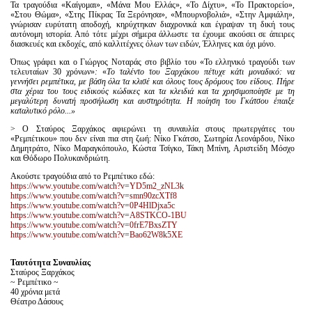
Τα τραγούδια «Καίγομαι», «Μάνα Μου Ελλάς», «Το Δίχτυ», «Το Πρακτορείο»,
«Στου Θώμα», «Στης Πίκρας Τα Ξερόνησα», «Μπουρνοβολιά», «Στην Αμφιάλη»,
γνώρισαν ευρύτατη αποδοχή, κηρύχτηκαν διαχρονικά και έγραψαν τη δική τους
αυτόνομη ιστορία. Από τότε μέχρι σήμερα άλλωστε τα έχουμε ακούσει σε άπειρες
διασκευές και εκδοχές, από καλλιτέχνες όλων των ειδών, Έλληνες και όχι μόνο.
Όπως γράφει και ο Γιώργος Νοταράς στο βιβλίο του «Το ελληνικό τραγούδι των
τελευταίων 30 χρόνων»
:
«
Το ταλέντο του Ξαρχάκου πέτυχε κάτι μοναδικό: να
γεννήσει ρεμπέτικα, με βάση όλα τα κλισέ και όλους τους δρόμους του είδους. Πήρε
στα χέρια του τους ειδικούς κώδικες και τα κλειδιά και τα χρησιμοποίησε με τη
μεγαλύτερη δυνατή προσήλωση και αυστηρότητα. Η ποίηση του Γκάτσου έπαιξε
καταλυτικό ρόλο...»
> O Σταύρος Ξαρχάκος αφιερώνει τη συναυλία στους πρωτεργάτες του
«Ρεμπέτικου» που δεν είναι πια στη ζωή: Νίκο Γκάτσο, Σωτηρία Λεονάρδου, Νίκο
Δημητράτο, Νίκο Μαραγκόπουλο, Κώστα Τσίγκο, Τάκη Μπίνη, Αριστείδη Μόσχο
και Θόδωρο Πολυκανδριώτη.
Ακούστε τραγούδια από το Ρεμπέτικο εδώ:
https://www.youtube.com/watch?v=YD5m2_zNL3k
https://www.youtube.com/watch?v=smn90zcXTf8
https://www.youtube.com/watch?v=0P4HlDjxa5c
https://www.youtube.com/watch?v=A8STKCO-1BU
https://www.youtube.com/watch?v=0frE7BxsZTY
https://www.youtube.com/watch?v=Bao62W8k5XE
Ταυτότητα Συναυλίας
Σταύρος Ξαρχάκος
~ Ρεμπέτικο ~
40 χρόνια μετά
Θέατρο Δάσους