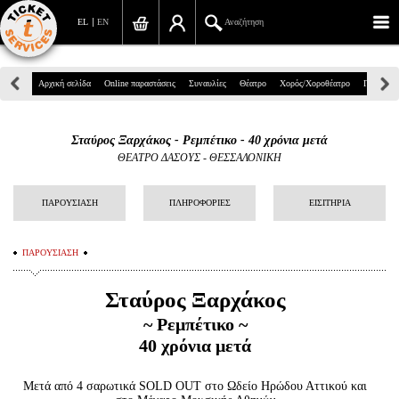
EL
EN
Αναζήτηση
Πανεπιστημίου 39, Αθήνα
Αρχική σελίδα
Online παραστάσεις
Συναυλίες
Θέατρο
Χορός/Χοροθέατρο
Παιδικά
210 7234567
Σταύρος Ξαρχάκος - Ρεμπέτικο - 40 χρόνια μετά
info@ticketservices.gr
ΘΕΑΤΡΟ ΔΑΣΟΥΣ - ΘΕΣΣΑΛΟΝΙΚΗ
Αναζήτηση
ΠΑΡΟΥΣΙΑΣΗ
ΠΛΗΡΟΦΟΡΙΕΣ
ΕΙΣΙΤΗΡΙΑ
Σύνδεση/Εγγραφή
ΠΑΡΟΥΣΙΑΣΗ
Παραγγελία
Σταύρος Ξαρχάκος
Αναζήτηση παραγγελίας
~ Ρεμπέτικο ~
Προσωπικά Δεδομένα
40 χρόνια μετά
Πληροφορίες
Μετά από 4 σαρωτικά SOLD OUT στο Ωδείο Ηρώδου Αττικού και