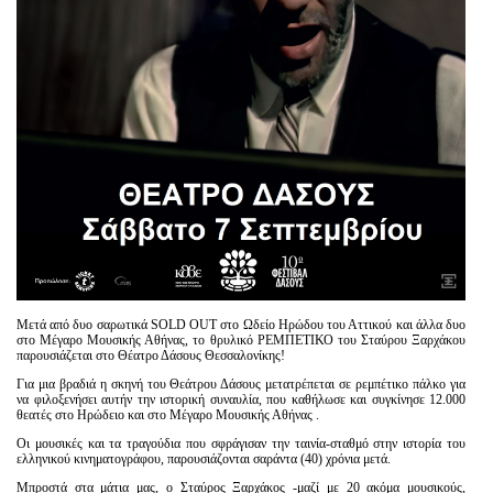
Μετά από δυο σαρωτικά SOLD OUT στο Ωδείο Ηρώδου του Αττικού και άλλα δυο
στο Μέγαρο Μουσικής Αθήνας, το θρυλικό ΡΕΜΠΕΤΙΚΟ του Σταύρου Ξαρχάκου
παρουσιάζεται στο Θέατρο Δάσους Θεσσαλονίκης!
Για μια βραδιά η σκηνή του Θεάτρου Δάσους μετατρέπεται σε ρεμπέτικο πάλκο για
να φιλοξενήσει αυτήν την ιστορική συναυλία, που καθήλωσε και συγκίνησε 12.000
θεατές στο Ηρώδειο και στο Μέγαρο Μουσικής Αθήνας .
Οι μουσικές και τα τραγούδια που σφράγισαν την ταινία-σταθμό στην ιστορία του
ελληνικού κινηματογράφου, παρουσιάζονται σαράντα (40) χρόνια μετά.
Μπροστά στα μάτια μας, ο Σταύρος Ξαρχάκος -μαζί με 20 ακόμα μουσικούς,