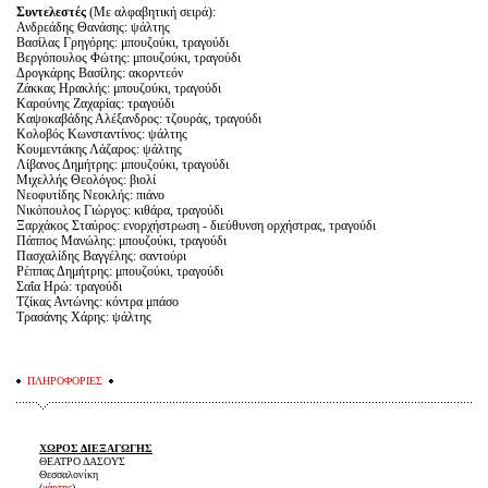
Συντελεστές
(Με αλφαβητική σειρά):
Ανδρεάδης Θανάσης: ψάλτης
Βασίλας Γρηγόρης: μπουζούκι, τραγούδι
Βεργόπουλος Φώτης: μπουζούκι, τραγούδι
Δρογκάρης Βασίλης: ακορντεόν
Ζάκκας Ηρακλής: μπουζούκι, τραγούδι
Καρούνης Ζαχαρίας: τραγούδι
Καψοκαβάδης Αλέξανδρος: τζουράς, τραγούδι
Κολοβός Κωνσταντίνος: ψάλτης
Κουμεντάκης Λάζαρος: ψάλτης
Λίβανος Δημήτρης: μπουζούκι, τραγούδι
Μιχελλής Θεολόγος: βιολί
Νεοφυτίδης Νεοκλής: πιάνο
Νικόπουλος Γιώργος: κιθάρα, τραγούδι
Ξαρχάκος Σταύρος: ενορχήστρωση - διεύθυνση ορχήστρας, τραγούδι
Πάππος Μανώλης: μπουζούκι, τραγούδι
Πασχαλίδης Βαγγέλης: σαντούρι
Ρέππας Δημήτρης: μπουζούκι, τραγούδι
Σαΐα Ηρώ: τραγούδι
Τζίκας Αντώνης: κόντρα μπάσο
Τρασάνης Χάρης: ψάλτης
ΠΛΗΡΟΦΟΡΙΕΣ
ΧΩΡΟΣ ΔΙΕΞΑΓΩΓΗΣ
ΘΕΑΤΡΟ ΔΑΣΟΥΣ
Θεσσαλονίκη
(
χάρτης
)