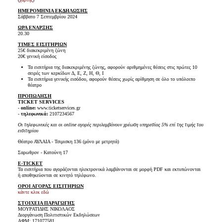
ΗΜΕΡΟΜΗΝΙΑ ΕΚΔΗΛΩΣΗΣ
Σάββατο 7 Σεπτεμβρίου 2024
ΩΡΑ ΕΝΑΡΞΗΣ
20.30
ΤΙΜΕΣ ΕΙΣΙΤΗΡΙΩΝ
25€ διακεκριμένη ζώνη
20€ γενική είσοδος
Τα εισιτήρια της διακεκριμένης ζώνης, αφορούν αριθμημένες θέσεις στις πρώτες 10
σειρές των κερκίδων Δ, Ε, Ζ, Η, Θ, Ι
Τα εισιτήρια γενικής εισόδου, αφορούν θέσεις χωρίς αρίθμηση σε όλο το υπόλοιπο
θέατρο
ΠΡΟΠΩΛΗΣΗ
TICKET SERVICES
-
online:
www.ticketservices.gr
-
τηλεφωνικά:
2107234567
Οι τηλεφωνικές και οι online αγορές περιλαμβάνουν χρέωση υπηρεσίας 5% επί της τιμής του
εισιτηρίου
Θέατρο ΑΥΛΑΙΑ - Τσιμισκη 136 (μόνο με μετρητά)
Σαρωθρον - Κατούνη 17
E-TICKET
Τα εισιτήρια που αγοράζονται ηλεκτρονικά λαμβάνονται σε μορφή PDF και εκτυπώνονται
ή αποθηκεύονται σε κινητό τηλέφωνο.
ΟΡΟΙ ΑΓΟΡΑΣ ΕΙΣΙΤΗΡΙΩΝ
κάντε κλικ εδώ
ΣΤΟΙΧΕΙΑ ΠΑΡΑΓΩΓΗΣ
ΜΟΥΡΑΤΙΔΗΣ ΝΙΚΟΛΑΟΣ
Διοργάνωση Πολιτιστικών Εκδηλώσεων
ΑΦΜ: 171077581