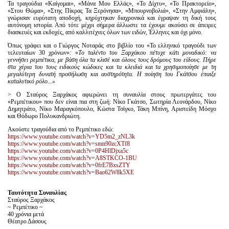
Τα τραγούδια «Καίγομαι», «Μάνα Μου Ελλάς», «Το Δίχτυ», «Το Πρακτορείο»,
«Στου Θώμα», «Στης Πίκρας Τα Ξερόνησα», «Μπουρνοβολιά», «Στην Αμφιάλη»,
γνώρισαν ευρύτατη αποδοχή, κηρύχτηκαν διαχρονικά και έγραψαν τη δική τους
αυτόνομη ιστορία. Από τότε μέχρι σήμερα άλλωστε τα έχουμε ακούσει σε άπειρες
διασκευές και εκδοχές, από καλλιτέχνες όλων των ειδών, Έλληνες και όχι μόνο.
Όπως γράφει και ο Γιώργος Νοταράς στο βιβλίο του «Το ελληνικό τραγούδι των
τελευταίων 30 χρόνων»
:
«
Το ταλέντο του Ξαρχάκου πέτυχε κάτι μοναδικό: να
γεννήσει ρεμπέτικα, με βάση όλα τα κλισέ και όλους τους δρόμους του είδους. Πήρε
στα χέρια του τους ειδικούς κώδικες και τα κλειδιά και τα χρησιμοποίησε με τη
μεγαλύτερη δυνατή προσήλωση και αυστηρότητα. Η ποίηση του Γκάτσου έπαιξε
καταλυτικό ρόλο...»
> O Σταύρος Ξαρχάκος αφιερώνει τη συναυλία στους πρωτεργάτες του
«Ρεμπέτικου» που δεν είναι πια στη ζωή: Νίκο Γκάτσο, Σωτηρία Λεονάρδου, Νίκο
Δημητράτο, Νίκο Μαραγκόπουλο, Κώστα Τσίγκο, Τάκη Μπίνη, Αριστείδη Μόσχο
και Θόδωρο Πολυκανδριώτη.
Ακούστε τραγούδια από το Ρεμπέτικο εδώ:
https://www.youtube.com/watch?v=YD5m2_zNL3k
https://www.youtube.com/watch?v=smn90zcXTf8
https://www.youtube.com/watch?v=0P4HlDjxa5c
https://www.youtube.com/watch?v=A8STKCO-1BU
https://www.youtube.com/watch?v=0frE7BxsZTY
https://www.youtube.com/watch?v=Bao62W8k5XE
Ταυτότητα Συναυλίας
Σταύρος Ξαρχάκος
~ Ρεμπέτικο ~
40 χρόνια μετά
Θέατρο Δάσους