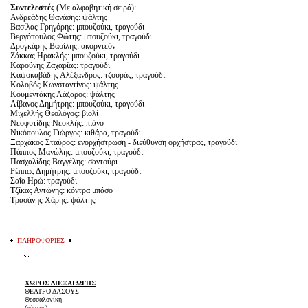
Συντελεστές
(Με αλφαβητική σειρά):
Ανδρεάδης Θανάσης: ψάλτης
Βασίλας Γρηγόρης: μπουζούκι, τραγούδι
Βεργόπουλος Φώτης: μπουζούκι, τραγούδι
Δρογκάρης Βασίλης: ακορντεόν
Ζάκκας Ηρακλής: μπουζούκι, τραγούδι
Καρούνης Ζαχαρίας: τραγούδι
Καψοκαβάδης Αλέξανδρος: τζουράς, τραγούδι
Κολοβός Κωνσταντίνος: ψάλτης
Κουμεντάκης Λάζαρος: ψάλτης
Λίβανος Δημήτρης: μπουζούκι, τραγούδι
Μιχελλής Θεολόγος: βιολί
Νεοφυτίδης Νεοκλής: πιάνο
Νικόπουλος Γιώργος: κιθάρα, τραγούδι
Ξαρχάκος Σταύρος: ενορχήστρωση - διεύθυνση ορχήστρας, τραγούδι
Πάππος Μανώλης: μπουζούκι, τραγούδι
Πασχαλίδης Βαγγέλης: σαντούρι
Ρέππας Δημήτρης: μπουζούκι, τραγούδι
Σαΐα Ηρώ: τραγούδι
Τζίκας Αντώνης: κόντρα μπάσο
Τρασάνης Χάρης: ψάλτης
ΠΛΗΡΟΦΟΡΙΕΣ
ΧΩΡΟΣ ΔΙΕΞΑΓΩΓΗΣ
ΘΕΑΤΡΟ ΔΑΣΟΥΣ
Θεσσαλονίκη
(
χάρτης
)