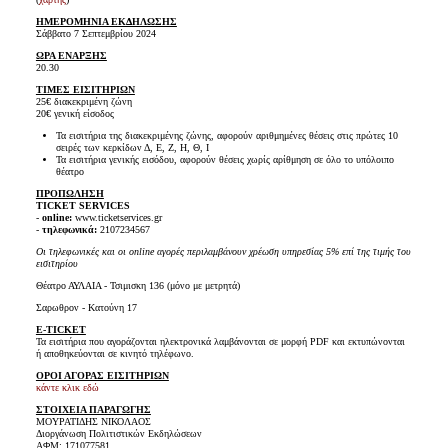
ΗΜΕΡΟΜΗΝΙΑ ΕΚΔΗΛΩΣΗΣ
Σάββατο 7 Σεπτεμβρίου 2024
ΩΡΑ ΕΝΑΡΞΗΣ
20.30
ΤΙΜΕΣ ΕΙΣΙΤΗΡΙΩΝ
25€ διακεκριμένη ζώνη
20€ γενική είσοδος
Τα εισιτήρια της διακεκριμένης ζώνης, αφορούν αριθμημένες θέσεις στις πρώτες 10
σειρές των κερκίδων Δ, Ε, Ζ, Η, Θ, Ι
Τα εισιτήρια γενικής εισόδου, αφορούν θέσεις χωρίς αρίθμηση σε όλο το υπόλοιπο
θέατρο
ΠΡΟΠΩΛΗΣΗ
TICKET SERVICES
-
online:
www.ticketservices.gr
-
τηλεφωνικά:
2107234567
Οι τηλεφωνικές και οι online αγορές περιλαμβάνουν χρέωση υπηρεσίας 5% επί της τιμής του
εισιτηρίου
Θέατρο ΑΥΛΑΙΑ - Τσιμισκη 136 (μόνο με μετρητά)
Σαρωθρον - Κατούνη 17
E-TICKET
Τα εισιτήρια που αγοράζονται ηλεκτρονικά λαμβάνονται σε μορφή PDF και εκτυπώνονται
ή αποθηκεύονται σε κινητό τηλέφωνο.
ΟΡΟΙ ΑΓΟΡΑΣ ΕΙΣΙΤΗΡΙΩΝ
κάντε κλικ εδώ
ΣΤΟΙΧΕΙΑ ΠΑΡΑΓΩΓΗΣ
ΜΟΥΡΑΤΙΔΗΣ ΝΙΚΟΛΑΟΣ
Διοργάνωση Πολιτιστικών Εκδηλώσεων
ΑΦΜ: 171077581