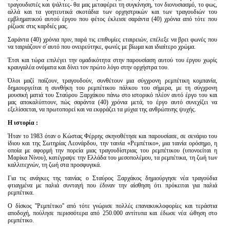
τραγουδιστές και ψάλτες- θα μας μεταφέρει τη συγκίνηση, τον διονυσιασμό, το φως,
αλλά και τα γοητευτικά σκοτάδια των ορχηστρικών και των τραγουδιών του
εμβληματικού αυτού έργου που φέτος έκλεισε σαράντα (40) χρόνια από τότε που
ρίζωσε στις καρδιές μας.
Σαράντα (40) χρόνια πριν, παρά τις επιθυμίες εταιρειών, επέλεξε να βρει φωνές που
να ταιριάζουν σ´αυτό που ονειρεύτηκε, φωνές με βίωμα και ιδιαίτερο χρώμα.
Έτσι και τώρα επιλέγει την ομαδικότητα στην παρουσίαση αυτού του έργου χωρίς
κραυγαλέα ονόματα και δίνει τον πρώτο λόγο στην ορχήστρα του.
Όλοι μαζί παίζουν, τραγουδούν, συνθέτουν μια σύγχρονη ρεμπέτικη κομπανία,
δημιουργείται η συνθήκη του ρεμπέτικου πάλκου του σήμερα, με τη σύγχρονη
μουσική ματιά του Σταύρου Ξαρχάκου πάνω στο ιστορικό πλέον αυτό έργο του και
μας αποκαλύπτουν, πώς σαράντα (40) χρόνια μετά, το έργο αυτό συνεχίζει να
εξελίσσεται, να πρωτοπορεί και να εκφράζει τα μύχια της ανθρώπινης ψυχής.
Η ιστορία :
Ήταν το 1983 όταν o Κώστας Φέρρης σκηνοθέτησε και παρουσίασε, σε σενάριο του
ίδιου και της Σωτηρίας Λεονάρδου, την ταινία «Ρεμπέτικο», μια ταινία ορόσημο, η
οποία με αφορμή την πορεία μιας τραγουδίστριας του ρεμπέτικου (υπονοείται η
Μαρίκα Νίνου), κατέγραψε την Ελλάδα του μεσοπολέμου, τα ρεμπέτικα, τη ζωή των
καλλιτεχνών, τη ζωή στα προσφυγικά.
Για τις ανάγκες της ταινίας ο Σταύρος Ξαρχάκος δημιούργησε νέα τραγούδια
φτιαγμένα με παλιά συνταγή που έδιναν την αίσθηση ότι πρόκειται για παλιά
ρεμπέτικα.
Ο δίσκος ''Ρεμπέτικο'' από τότε γνώρισε πολλές επανακυκλοφορίες και τεράστια
αποδοχή, πούλησε περισσότερα από 250.000 αντίτυπα και έδωσε νέα ώθηση στο
ρεμπέτικο.