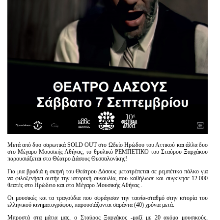
Μετά από δυο σαρωτικά SOLD OUT στο Ωδείο Ηρώδου του Αττικού και άλλα δυο
στο Μέγαρο Μουσικής Αθήνας, το θρυλικό ΡΕΜΠΕΤΙΚΟ του Σταύρου Ξαρχάκου
παρουσιάζεται στο Θέατρο Δάσους Θεσσαλονίκης!
Για μια βραδιά η σκηνή του Θεάτρου Δάσους μετατρέπεται σε ρεμπέτικο πάλκο για
να φιλοξενήσει αυτήν την ιστορική συναυλία, που καθήλωσε και συγκίνησε 12.000
θεατές στο Ηρώδειο και στο Μέγαρο Μουσικής Αθήνας .
Οι μουσικές και τα τραγούδια που σφράγισαν την ταινία-σταθμό στην ιστορία του
ελληνικού κινηματογράφου, παρουσιάζονται σαράντα (40) χρόνια μετά.
Μπροστά στα μάτια μας, ο Σταύρος Ξαρχάκος -μαζί με 20 ακόμα μουσικούς,