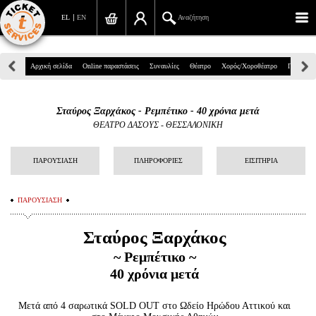
EL
EN
Αναζήτηση
Πανεπιστημίου 39, Αθήνα
Αρχική σελίδα
Online παραστάσεις
Συναυλίες
Θέατρο
Χορός/Χοροθέατρο
Παιδικά
210 7234567
Σταύρος Ξαρχάκος - Ρεμπέτικο - 40 χρόνια μετά
info@ticketservices.gr
ΘΕΑΤΡΟ ΔΑΣΟΥΣ - ΘΕΣΣΑΛΟΝΙΚΗ
Αναζήτηση
ΠΑΡΟΥΣΙΑΣΗ
ΠΛΗΡΟΦΟΡΙΕΣ
ΕΙΣΙΤΗΡΙΑ
Σύνδεση/Εγγραφή
ΠΑΡΟΥΣΙΑΣΗ
Παραγγελία
Σταύρος Ξαρχάκος
Αναζήτηση παραγγελίας
~ Ρεμπέτικο ~
Προσωπικά Δεδομένα
40 χρόνια μετά
Πληροφορίες
Μετά από 4 σαρωτικά SOLD OUT στο Ωδείο Ηρώδου Αττικού και