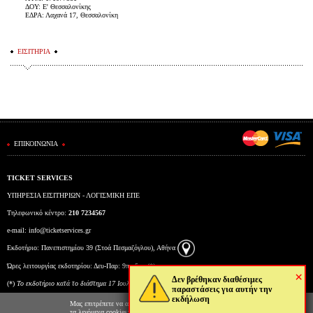
ΔΟΥ: Ε' Θεσσαλονίκης
ΕΔΡΑ: Λαχανά 17, Θεσσαλονίκη
ΕΙΣΙΤΗΡΙΑ
ΕΠΙΚΟΙΝΩΝΙΑ
TICKET SERVICES
ΥΠΗΡΕΣΙΑ ΕΙΣΙΤΗΡΙΩΝ - ΛΟΓΙΣΜΙΚΗ ΕΠΕ
Τηλεφωνικό κέντρο:
210 7234567
e-mail:
info@ticketservices.gr
Εκδοτήριο: Πανεπιστημίου 39 (Στοά Πεσμαζόγλου), Αθήνα
Ώρες λειτουργίας εκδοτηρίου: Δευ-Παρ: 9πμ-5μμ (*)
×
Δεν βρέθηκαν διαθέσιμες
(*)
To εκδοτήριο κατά το διάστημα 17 Ιουλίου έως και 6 Αυγούστου θα λειτουργεί Δευτέρα έως
παραστάσεις για αυτήν την
εκδήλωση
Παρασκευή από τις 10:00 έως τις 15:00.
Μας επιτρέπετε να αποθηκεύουμε στον φυλλομετρητή σας
τα λεγόμενα cookies; Με αυτόν τον τρόπο θα