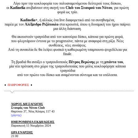
Λίγο πριν την κυκλοφορία του πολυαναμενόμενου δεύτερού τους δίσκου,
οι
Kadinelia
ανεβαίνουν στη σκηνή του
Club του Σταυρού του Νότου
, για πρώτη
φορά ως τρίο.
Kadinelia+
, ή αλλιώς ένα live διαφορετικό από τα συνηθισμένα,
παρέα με τον
Αλέξανδρο Ριζόπουλο
στα κρουστά, όπου η δυναμική του ήχου παίρνει
μια άλλη διάσταση.
Θα ακουστούν τραγούδια από τον καινούριο δίσκο, κάποια για πρώτη φορά,
που φλερτάρουν έντονα με το progressive, πάντα με αναφορά στη ρίζα. Νέες
συνθέσεις, νέες συνάψεις.
Από τη συναυλία δε θα λείψει φυσικά η καθιερωμένη τσαμπουνο-ψυχεδέλεια για
finale.
Τη βραδιά θα ανοίξει ο τραγουδοποιός
Πέτρος Βερώνης
με τη
μπάντα του
,
μία νέα πρόταση στο χώρο της τραγουδοποιίας που μόλις κυκλοφόρησε κάποια
τραγούδια
από τον πρώτο του δίσκο και αναμένονται σύντομα και τα υπόλοιπα.
ΠΛΗΡΟΦΟΡΙΕΣ
ΧΩΡΟΣ ΔΙΕΞΑΓΩΓΗΣ
Σταυρός του Νότου Club
Θαρύπου 37, Νέος Κόσμος 117 43
(
χάρτης
)
ΗΜΕΡΟΜΗΝΙΑ ΕΚΔΗΛΩΣΗΣ
Παρασκευή 15 Νοεμβρίου 2024
ΩΡΑ ΕΝΑΡΞΗΣ
21:00