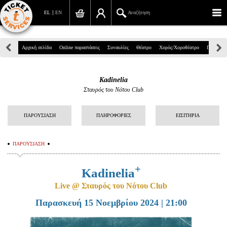
EL
EN
Αναζήτηση
Πανεπιστημίου 39, Αθήνα
Αρχική σελίδα
Online παραστάσεις
Συναυλίες
Θέατρο
Χορός/Χοροθέατρο
Παιδικά
210 7234567
Kadinelia
info@ticketservices.gr
Σταυρός του Νότου Club
Αναζήτηση
ΠΑΡΟΥΣΙΑΣΗ
ΠΛΗΡΟΦΟΡΙΕΣ
ΕΙΣΙΤΗΡΙΑ
Σύνδεση/Εγγραφή
ΠΑΡΟΥΣΙΑΣΗ
Παραγγελία
+
Αναζήτηση παραγγελίας
Kadinelia
Live @ Σταυρός του Νότου Club
Προσωπικά Δεδομένα
Παρασκευή 15 Νοεμβρίου 2024 | 21:00
Πληροφορίες