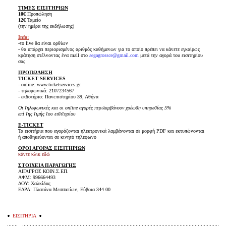
ΤΙΜΕΣ ΕΙΣΙΤΗΡΙΩΝ
10€
Προπώληση
12€
Ταμείο
(την ημέρα της εκδήλωσης)
Info:
-το live θα είναι ορθίων
- θα υπάρχει περιορισμένος αριθμός καθήμενων για το οποίο πρέπει να κάνετε εγκαίρως
κράτηση στέλνοντας ένα mail στο
aegagrossce@gmail.com
μετά την αγορά του εισιτηρίου
σας
ΠΡΟΠΩΛΗΣΗ
TICKET SERVICES
- online: www.ticketservices.gr
- τηλεφωνικά: 2107234567
- εκδοτήριο: Πανεπιστημίου 39, Αθήνα
Οι τηλεφωνικές και οι online αγορές περιλαμβάνουν χρέωση υπηρεσίας 5%
επί της τιμής του εισιτηρίου
E-TICKET
Τα εισιτήρια που αγοράζονται ηλεκτρονικά λαμβάνονται σε μορφή PDF και εκτυπώνονται
ή αποθηκεύονται σε κινητό τηλέφωνο
ΟΡΟΙ ΑΓΟΡΑΣ ΕΙΣΙΤΗΡΙΩΝ
κάντε κλικ εδώ
ΣΤΟΙΧΕΙΑ ΠΑΡΑΓΩΓΗΣ
ΑΙΓΑΓΡΟΣ ΚΟΙΝ.Σ.ΕΠ.
ΑΦΜ: 996664493
ΔΟΥ: Χαλκίδας
ΕΔΡΑ: Πλατάνα Μεσσαπίων, Εύβοια 344 00
ΕΙΣΙΤΗΡΙΑ