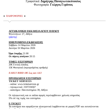
Γραφιστικά:
Δημήτρης Παναγιωτακόπουλος
Φωτογραφία:
Γιώργος Γεράνιος
ΠΛΗΡΟΦΟΡΙΕΣ
ΑΓΓΛΙΚΑΝΙΚΗ ΕΚΚΛΗΣΙΑ ΑΓΙΟΥ ΠΑΥΛΟΥ
Φιλελλήνων 27, Αθήνα
(
χάρτης
)
ΗΜΕΡΟΜΗΝΙΑ ΕΚΔΗΛΩΣΗΣ
Σάββατο 14 Μαρτίου 2026
Δευτέρα 16 Μαρτίου 2026
Ώρα έναρξης
21:00
Οι πόρτες ανοίγουν
20:15
ΤΙΜΕΣ ΕΙΣΙΤΗΡΙΩΝ
20€ Γενική είσοδος
15€ Φοιτητικό
(περιορισμένος αριθμός)
EARLY BIRD 18€ έως και 14/2
ΠΡΟΠΩΛΗΣΗ ΕΙΣΙΤΗΡΙΩΝ
TICKET SERVICES
- online: www.ticketservices.gr
- τηλεφωνικά: 2107234567
- εκδοτήριο: Πανεπιστημίου 39, Αθήνα
Οι τηλεφωνικές και οι online αγορές περιλαμβάνουν χρέωση υπηρεσίας
5% επί της τιμής του εισιτηρίου.
E-TICKET
Τα εισιτήρια που αγοράζονται ηλεκτρονικά λαμβάνονται σε μορφή PDF και εκτυπώνονται