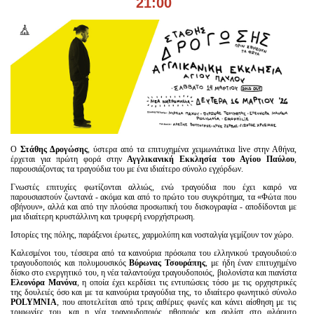
21:00
Είσοδος διαχειριστή
Ο
Στάθης Δρογώσης
, ύστερα από τα επιτυχημένα χειμωνιάτικα live στην Αθήνα,
έρχεται για πρώτη φορά στην
Αγγλικανική Εκκλησία του Αγίου Παύλου
,
παρουσιάζοντας τα τραγούδια του με ένα ιδιαίτερο σύνολο εγχόρδων.
Γνωστές επιτυχίες φωτίζονται αλλιώς, ενώ τραγούδια που έχει καιρό να
παρουσιαστούν ζωντανά - ακόμα και από το πρώτο του συγκρότημα, τα «Φώτα που
σβήνουν», αλλά και από την πλούσια προσωπική του δισκογραφία - αποδίδονται με
μια ιδιαίτερη κρυστάλλινη και τρυφερή ενορχήστρωση.
Ιστορίες της πόλης, παράξενοι έρωτες, χαρμολύπη και νοσταλγία γεμίζουν τον χώρο.
Καλεσμένοι του, τέσσερα από τα καινούρια πρόσωπα του ελληνικού τραγουδιού:ο
τραγουδοποιός και πολυμουσικός
Βύρωνας Τσουράπης
, με ήδη έναν επιτυχημένο
δίσκο στο ενεργητικό του, η νέα ταλαντούχα τραγουδοποιός, βιολονίστα και πιανίστα
Ελεονόρα Μανόνα
, η οποία έχει κερδίσει τις εντυπώσεις τόσο με τις ορχηστρικές
της δουλειές όσο και με τα καινούρια τραγούδια της, το ιδιαίτερο φωνητικό σύνολο
POLYMNIA
, που αποτελείται από τρεις αιθέριες φωνές και κάνει αίσθηση με τις
τριφωνίες του, και η νέα τραγουδοποιός, ηθοποιός και σολίστ στο φλάουτο