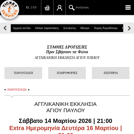
EL
EN
Αναζήτηση
Πανεπιστημίου 39, Αθήνα
Αρχική σελίδα
Online παραστάσεις
Συναυλίες
Θέατρο
Χορός/Χοροθέατρο
Παιδικά
210 7234567
ΣΤΑΘΗΣ ΔΡΟΓΩΣΗΣ
info@ticketservices.gr
Πριν Σβήσουν τα Φώτα
ΑΓΓΛΙΚΑΝΙΚΗ ΕΚΚΛΗΣΙΑ ΑΓΙΟΥ ΠΑΥΛΟΥ
Αναζήτηση
ΠΑΡΟΥΣΙΑΣΗ
ΠΛΗΡΟΦΟΡΙΕΣ
ΕΙΣΙΤΗΡΙΑ
Σύνδεση/Εγγραφή
Παραγγελία
ΠΑΡΟΥΣΙΑΣΗ
Αναζήτηση παραγγελίας
ΑΓΓΛΙΚΑΝΙΚΗ ΕΚΚΛΗΣΙΑ
ΑΓΙΟΥ ΠΑΥΛΟΥ
Προσωπικά Δεδομένα
Σάββατο 14 Μαρτίου 2026 | 21:00
Πληροφορίες
Extra Ημερομηνία Δευτέρα 16 Μαρτίου |