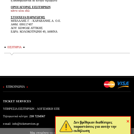
ή αποθηκεύονται σε κινητό τηλέφωνο
ΟΡΟΙ ΑΓΟΡΑΣ ΕΙΣΙΤΗΡΙΩΝ
κάντε κλικ εδώ
ΣΤΟΙΧΕΙΑ ΠΑΡΑΓΩΓΗΣ
ΜΠΙΛΑΛΗΣ Γ. - ΚΑΡΑΒΑΝΗΣ.Α. Ο.Ε.
ΑΦΜ: 099117497
ΔΟΥ: ΚΕΦΟΔΕ ΑΤΤΙΚΗΣ
ΕΔΡΑ: ΚΟΛΟΚΟΤΡΩΝΗ 49, ΑΘΗΝΑ
ΕΙΣΙΤΗΡΙΑ
ΕΠΙΚΟΙΝΩΝΙΑ
TICKET SERVICES
ΥΠΗΡΕΣΙΑ ΕΙΣΙΤΗΡΙΩΝ - ΛΟΓΙΣΜΙΚΗ ΕΠΕ
Τηλεφωνικό κέντρο:
210 7234567
×
Δεν βρέθηκαν διαθέσιμες
e-mail:
info@ticketservices.gr
παραστάσεις για αυτήν την
εκδήλωση
Εκδοτήριο: Πανεπιστημίου 39 (Στοά Πεσμαζόγλου), Αθήνα
Μας επιτρέπετε να αποθηκεύουμε στον φυλλομετρητή σας