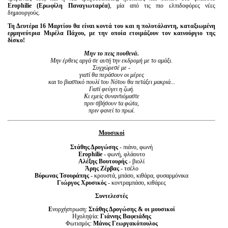
Erophilie (Ερωφίλη Παναγιωταρέα)
, μία από τις πιο ελπιδοφόρες νέες
δημιουργούς.
Τη Δευτέρα 16 Μαρτίου θα είναι κοντά του και η πολυτάλαντη, καταξιωμένη
ερμηνεύτρια Μιρέλα Πάχου, με την οποία ετοιμάζουν τον καινούργιο της
δίσκο!
Μην το πεις πουθενά.
Μην έρθεις αργά σε αυτή την εκδρομή με το αμάξι.
Συγχώρεσέ με -
γιατί θα περάσουν οι μέρες
και το βιαστικό πουλί του Νότου θα πετάξει μακριά...
Γιατί φεύγει η ζωή.
Κι εμείς συναντιόμαστε
πριν σβήσουν τα φώτα,
πριν φανεί το πρωί.
Μουσικοί
Στάθης Δρογώσης
- πιάνο, φωνή
Erophilie
- φωνή, φλάουτο
Αλέξης Βουτουρής
- βιολί
Άρης Ζέρβας
- τσέλο
Βύρωνας Τσουράπης
- κρουστά, μπάσο, κιθάρα, φυσαρμόνικα
Γιώργος Χρυσικός
- κοντραμπάσο, κιθάρες
Συντελεστές
Ε
νορχήστρωση:
Στάθης Δρογώσης & οι μουσικοί
Ηχοληψία:
Γιάννης Βαφειάδης
Φωτισμός:
Μάνος Γεωργακόπουλος