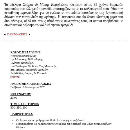
Τα αδέλφια
Σπύρος & Μάκης Καραβιώτης
κλείνουν φέτος 32 χρόνια διαρκούς
παρουσίας στο ελληνικό τραγούδι υποστηρίζοντας με το καλλιτεχνικό τους ήθος την
πεποίθηση
«τραγουδάμε για να ενώσουμε τον κόσμο πιστεύοντας στη θεραπευτική
δύναμη των τραγουδιών της αγάπης»
. Η παρουσία σας θα δώσει ιδιαίτερη χαρά στα
δύο αδέρφια, αλλά και στους αξιόλογους συνεργάτες τους, οι οποίοι προβάλουν με
συνέπεια και σεβασμό το καλό ελληνικό τραγούδι.
ΠΛΗΡΟΦΟΡΙΕΣ
ΧΩΡΟΣ ΔΙΕΞΑΓΩΓΗΣ
Αίθουσα Διδασκαλίας
της Μουσικής Βιβλιοθήκης
«Λίλιαν Βουδούρη»
του Συλλόγου Οι Φίλοι Της Μουσικής
στο Μέγαρο Μουσικής Αθηνών
Βασιλίσσης Σοφίας & Κόκκαλη
(
χάρτης
)
ΗΜΕΡΟΜΗΝΙΑ ΕΚΔΗΛΩΣΗΣ
Σάββατο 18 Ιανουαρίου 2025
ΩΡΑ ΕΝΑΡΞΗΣ
20:00
ΤΙΜΕΣ ΕΙΣΙΤΗΡΙΩΝ
30€, 25€, 20€
ΠΛΗΡΟΦΟΡΙΕΣ
Οι θέσεις είναι αριθμημένες & θα λειτουργήσει ταξιθεσία
Παρακαλείσθε να προμηθευτείτε εγκαίρως τα εισιτήριά σας λόγω περιορισμένων
θέσεων