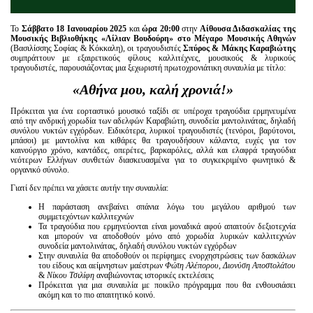
Το
Σάββατο 18 Ιανουαρίου 2025
και
ώρα 20:00
στην
Αίθουσα Διδασκαλίας της
Μουσικής Βιβλιοθήκης «Λίλιαν Βουδούρη» στο Μέγαρο Μουσικής Αθηνών
(Βασιλίσσης Σοφίας & Κόκκαλη), οι τραγουδιστές
Σπύρος & Μάκης Καραβιώτης
συμπράττουν με εξαιρετικούς φίλους καλλιτέχνες, μουσικούς & λυρικούς
τραγουδιστές, παρουσιάζοντας μια ξεχωριστή πρωτοχρονιάτικη συναυλία με τίτλο:
«Αθήνα μου, καλή χρονιά!»
Πρόκειται για ένα εορταστικό μουσικό ταξίδι σε υπέροχα τραγούδια ερμηνευμένα
από την ανδρική χορωδία των αδελφών Καραβιώτη, συνοδεία μαντολινάτας, δηλαδή
συνόλου νυκτών εγχόρδων. Ειδικότερα, λυρικοί τραγουδιστές (τενόροι, βαρύτονοι,
μπάσοι) με μαντολίνα και κιθάρες θα τραγουδήσουν κάλαντα, ευχές για τον
καινούργιο χρόνο, καντάδες, οπερέτες, βαρκαρόλες, αλλά και ελαφρά τραγούδια
νεότερων Ελλήνων συνθετών διασκευασμένα για το συγκεκριμένο φωνητικό &
οργανικό σύνολο.
Γιατί δεν πρέπει να χάσετε αυτήν την συναυλία:
Η παράσταση ανεβαίνει σπάνια λόγω του μεγάλου αριθμού των
συμμετεχόντων καλλιτεχνών
Τα τραγούδια που ερμηνεύονται είναι μοναδικά αφού απαιτούν δεξιοτεχνία
και μπορούν να αποδοθούν μόνο από χορωδία λυρικών καλλιτεχνών
συνοδεία μαντολινάτας, δηλαδή συνόλου νυκτών εγχόρδων
Στην συναυλία θα αποδοθούν οι περίφημες ενορχηστρώσεις των δασκάλων
του είδους και αείμνηστων μαέστρων
Φώτη Αλέπορου
,
Διονύση Αποστολάτου
&
Νίκου Τσιλίφη
αναβιώνοντας ιστορικές εκτελέσεις
Πρόκειται για μια συναυλία με ποικίλο πρόγραμμα που θα ενθουσιάσει
ακόμη και το πιο απαιτητικό κοινό.