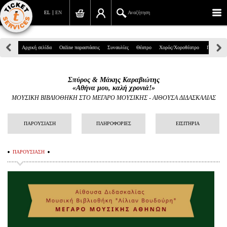
EL
EN
Αναζήτηση
Πανεπιστημίου 39, Αθήνα
Αρχική σελίδα
Online παραστάσεις
Συναυλίες
Θέατρο
Χορός/Χοροθέατρο
Παιδικά
210 7234567
Σπύρος & Μάκης Καραβιώτης
info@ticketservices.gr
«Αθήνα μου, καλή χρονιά!»
ΜΟΥΣΙΚΗ ΒΙΒΛΙΟΘΗΚΗ ΣΤΟ ΜΕΓΑΡΟ ΜΟΥΣΙΚΗΣ
-
ΑΙΘΟΥΣΑ ΔΙΔΑΣΚΑΛΙΑΣ
Αναζήτηση
ΠΑΡΟΥΣΙΑΣΗ
ΠΛΗΡΟΦΟΡΙΕΣ
ΕΙΣΙΤΗΡΙΑ
Σύνδεση/Εγγραφή
Παραγγελία
ΠΑΡΟΥΣΙΑΣΗ
Αναζήτηση παραγγελίας
Προσωπικά Δεδομένα
Πληροφορίες