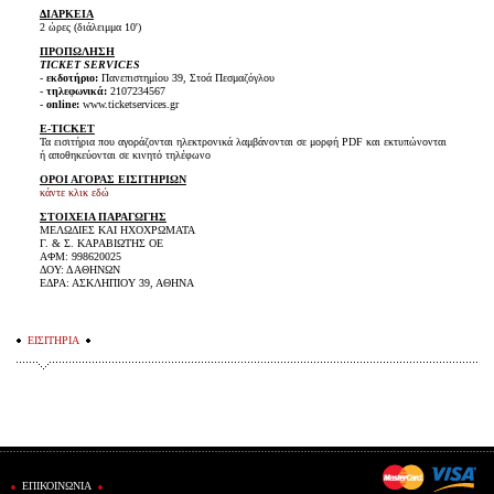
ΔΙΑΡΚΕΙΑ
2 ώρες (διάλειμμα 10')
ΠΡΟΠΩΛΗΣΗ
TICKET SERVICES
-
εκδοτήριο:
Πανεπιστημίου 39, Στοά Πεσμαζόγλου
-
τηλεφωνικά:
2107234567
-
online:
www.ticketservices.gr
E-TICKET
Τα εισιτήρια που αγοράζονται ηλεκτρονικά λαμβάνονται σε μορφή PDF και εκτυπώνονται
ή αποθηκεύονται σε κινητό τηλέφωνο
ΟΡΟΙ ΑΓΟΡΑΣ ΕΙΣΙΤΗΡΙΩΝ
κάντε κλικ εδώ
ΣΤΟΙΧΕΙΑ ΠΑΡΑΓΩΓΗΣ
ΜΕΛΩΔΙΕΣ ΚΑΙ ΗΧΟΧΡΩΜΑΤΑ
Γ. & Σ. ΚΑΡΑΒΙΩΤΗΣ ΟΕ
ΑΦΜ: 998620025
ΔΟΥ: Δ ΑΘΗΝΩΝ
ΕΔΡΑ: ΑΣΚΛΗΠΙΟΥ 39, ΑΘΗΝΑ
ΕΙΣΙΤΗΡΙΑ
ΕΠΙΚΟΙΝΩΝΙΑ