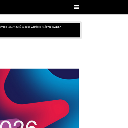
έντρο Πολιτισμού Ίδρυμα Σταύρος Νιάρχος (ΚΠΙΣΝ)