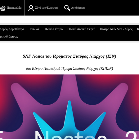
Παραγγελία
Σύνδεση/Εγγραφή
Αναζήτηση
Πανεπιστημίου 39, Αθήνα
Χορός/Χοροθέατρο
Παιδικά
Εθνικό Θέατρο
Εθνική Λυρική Σκηνή
Θέατρο Απόλλων - Σύρος
Κ
ες εκδηλώσεις
210 7234567
info@ticketservices.gr
SNF Nostos του Ιδρύματος Σταύρος Νιάρχος (ΙΣΝ)
Αναζήτηση
στο Κέντρο Πολιτισμού Ίδρυμα Σταύρος Νιάρχος (ΚΠΙΣΝ)
Σύνδεση/Εγγραφή
Παραγγελία
Αναζήτηση παραγγελίας
Προσωπικά Δεδομένα
Πληροφορίες