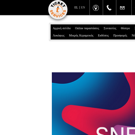
EL
EN
Αρχική σελίδα
Online παραστάσεις
Συναυλίες
Θέατρο
Λυκόφως
Μικρός Κεραμεικός
Εκθέσεις
Προσφορές
Νέ