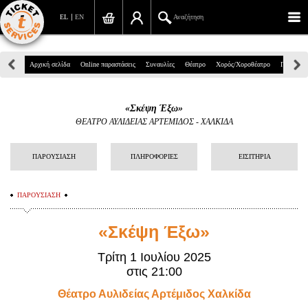
EL
EN
Αναζήτηση
Πανεπιστημίου 39, Αθήνα
Αρχική σελίδα
Online παραστάσεις
Συναυλίες
Θέατρο
Χορός/Χοροθέατρο
Παιδικά
210 7234567
«Σκέψη Έξω»
info@ticketservices.gr
ΘΕΑΤΡΟ ΑΥΛΙΔΕΙΑΣ ΑΡΤΕΜΙΔΟΣ - ΧΑΛΚΙΔΑ
Αναζήτηση
ΠΑΡΟΥΣΙΑΣΗ
ΠΛΗΡΟΦΟΡΙΕΣ
ΕΙΣΙΤΗΡΙΑ
Σύνδεση/Εγγραφή
ΠΑΡΟΥΣΙΑΣΗ
Παραγγελία
«Σκέψη Έξω»
Αναζήτηση παραγγελίας
Τρίτη 1 Ιουλίου 2025
Προσωπικά Δεδομένα
στις 21:00
Πληροφορίες
Θέατρο Αυλιδείας Αρτέμιδος Χαλκίδα