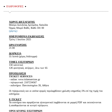
ΠΛΗΡΟΦΟΡΙΕΣ
ΧΩΡΟΣ ΔΙΕΞΑΓΩΓΗΣ
Θέατρο Αυλιδείας Αρτέμιδος Χαλκίδα
Όρμος Μικρό Βαθύ, Βαθύ 341 00
(χάρτης)
ΗΜΕΡΟΜΗΝΙΑ ΕΚΔΗΛΩΣΗΣ
Τρίτη 1 Ιουλίου 2025
ΩΡΑ ΕΝΑΡΞΗΣ
21:00
ΔΙΑΡΚΕΙΑ
55 Λεπτά (χώρις διάλειμμα)
ΤΙΜΕΣ ΕΙΣΙΤΗΡΙΩΝ
15€ κανονικό
12€ φοιτητικά, ανέργων, άνω των 65
ΠΡΟΠΩΛΗΣΗ
TICKET SERVICES
- online: www.ticketservices.gr
- τηλεφωνικά: 2107234567
- εκδοτήριο: Πανεπιστημίου 39, Αθήνα
Οι τηλεφωνικές και οι online αγορές περιλαμβάνουν χρέωση υπηρεσίας 5% επί της τιμής του
εισιτηρίου
E-TICKET
Τα εισιτήρια που αγοράζονται ηλεκτρονικά λαμβάνονται σε μορφή PDF και εκτυπώνονται
ή αποθηκεύονται σε κινητό τηλέφωνο.
ΟΡΟΙ ΑΓΟΡΑΣ ΕΙΣΙΤΗΡΙΩΝ