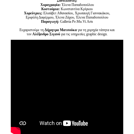
Συντελεστές:
Χορογραφία:
Έλενα Παπαδοπούλου
Κοστούμια:
Κωνσταντίνα Κρίγκου
Χορεύτριες:
Ελισάβετ Αθανασίου, Χρυσαυγή Γιαννακάκου,
Εριφύλη Δαφέρμου, Έλενα Ζάχου, Έλενα Παπαδοπούλου
Παραγωγή:
Galleria Pe.Mu.Vi.Arts
Ευχαριστούμε τη
Δήμητρα Ματσούκα
για τη χορηγία τάπητ
α
και
τον
Αλέξανδρο Σιγανό
για τις υπηρεσίες graphic design.