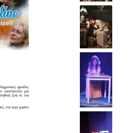
 διαχρονικές ηρωίδες
υ εγκαταλείπει μια
αληθινή ζωή σε ένα
ελ, ένα έργο γεμάτο