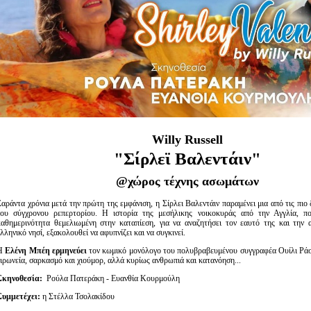
Είσοδος διαχειριστή
Willy
Russell
"Σίρλεϊ Βαλεντάιν"
@χώρος τέχνης ασωμάτων
Σαράντα χρόνια μετά την πρώτη της εμφάνιση, η Σίρλει Βαλεντάιν παραμένει μια από τις πιο
του σύγχρονου ρεπερτορίου. Η ιστορία της μεσήλικης νοικοκυράς από την Αγγλία, πο
καθημερινότητα θεμελιωμένη στην καταπίεση, για να αναζητήσει τον εαυτό της και την 
λληνικό νησί, εξακολουθεί να αφυπνίζει και να συγκινεί.
Η
Ελένη Μπέη ερμηνεύει
τον κωμικό μονόλογο του πολυβραβευμένου συγγραφέα Ουίλι Ράσ
ειρωνεία, σαρκασμό και χιούμορ, αλλά κυρίως ανθρωπιά και κατανόηση...
Σκηνοθεσία:
Ρούλα Πατεράκη - Ευανθία Κουρμούλη
Συμμετέχει:
η Στέλλα Τσολακίδου