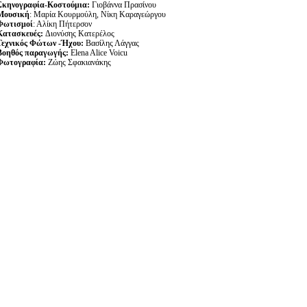
Σκηνογραφία-Κοστούμια:
Γιοβάννα Πρασίνου
Μουσική
: Μαρία Κουρμούλη, Νίκη Καραγεώργου
Φωτισμοί
: Αλίκη Πήτερσον
Κατασκευές:
Διονύσης Κατερέλος
Τεχνικός Φώτων -Ήχου:
Βασίλης Λάγγας
Βοηθός παραγωγής:
Elena Alice Voicu
Φωτογραφία:
Ζώης Σφακιανάκης