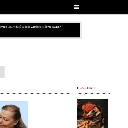
έντρο Πολιτισμού Ίδρυμα Σταύρος Νιάρχος (ΚΠΙΣΝ)
GALLERY