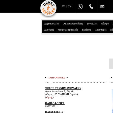
EL
EN
Αρχική σελίδα
Online παραστάσεις
Συναυλίες
Θέατρο
Λυκόφως
Μικρός Κεραμεικός
Εκθέσεις
Προσφορές
Νέ
ΠΛΗΡΟΦΟΡΙΕΣ
ΧΩΡΟΣ ΤΕΧΝΗΣ ΑΣΩΜΑΤΩΝ
Αγίων Ασωμάτων 6, Θησείο
Αθήνα, 105 53 (ΗΣΑΠ Θησείο)
(
χάρτης
)
ΠΛΗΡΟΦΟΡΙΕΣ
6939238611
ΠΑΡΑΣΤΑΣΕΙΣ