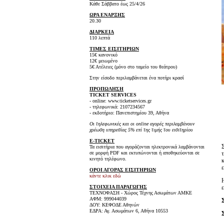
Κάθε Σάββατο έως 25/4/26
ΩΡΑ ΕΝΑΡΞΗΣ
20.30
ΔΙΑΡΚΕΙΑ
110 λεπτά
ΤΙΜΕΣ ΕΙΣΙΤΗΡΙΩΝ
15€ κανονικό
12€ μειωμένο
5€ Ατέλειες (μόνο στο ταμείο του θεάτρου)
Στην είσοδο περιλαμβάνεται ένα ποτήρι κρασί
ΠΡΟΠΩΛΗΣΗ
TICKET SERVICES
- online: www.ticketservices.gr
- τηλεφωνικά: 2107234567
- εκδοτήριο: Πανεπιστημίου 39, Αθήνα
Οι τηλεφωνικές και οι online αγορές περιλαμβάνουν
χρέωση υπηρεσίας 5% επί της τιμής του εισιτηρίου
E-TICKET
Τα εισιτήρια που αγοράζονται ηλεκτρονικά λαμβάνονται
σε μορφή PDF και εκτυπώνονται ή αποθηκεύονται σε
κινητό τηλέφωνο.
ε
ΟΡΟΙ ΑΓΟΡΑΣ ΕΙΣΙΤΗΡΙΩΝ
κάντε κλικ εδώ
ΣΤΟΙΧΕΙΑ ΠΑΡΑΓΩΓΗΣ
ΤΕΧΝΟΦΑΣΗ - Χώρος Τέχνης Ασωμάτων ΑΜΚΕ
ΑΦΜ: 999044039
ΔΟΥ: ΚΕΦΟΔΕ Αθηνών
ΕΔΡΑ: Αγ. Ασωμάτων 6, Αθήνα 10553