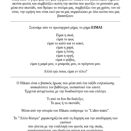
ακτίνα φωτός και συμβολίζει εκείνη την ακτίνα που φωτίζει το μονοπάτι μας
μέσα στο σκοτάδι, που θρέφει το πνεύμα μας, συμβολίζει τον μη χρόνο, τον ού
τόπο, την ειρήνη που είναι εκεί για να μας συμφιλιώσει με όλα εκείνα που μας
βασανίζουν.
Ξεκινάμε απο το πρωταρχικό ρήμα, το ρήμα
ΕΙΜΑΙ
Είμαι η σκιά,
είμαι το φως
είμαι το καλό και το κακό,
είμαι η χαρά,
είμαι η λύπη,
είμαι η οργή,
είμαι ο φόβος,
είμαι η μαμά μου, ο μπαμπάς μου, οι πρόγονοι μου.
Αλλά εγώ ποιος είμαι εν τέλει?
Ο Hikaru είναι ο βασικός ήρωας που μέσα από ένα ταξίδι ενηλικίωσης
ανακαλύπτει τον βαθύτερο, ουσιαστικό του εαυτό.
'Ερχεται αντιμέτωπος με την δυαδικότητα του και επιλέγει.
Τι από τα δυο θα διαλέξει;
Το φως ή το σκοτάδι;
Μέσα από την ιστορία του Hikaru
εισάγουμε το "L'altro teatro".
Το "'Αλλο θέατρο" χαρακτηρίζεται από τη δόμηση και την αποδόμηση των
εικόνων
που γίνεται με την εναλλαγή του φωτός και της σκιάς,
χρησιμοποιώντας μια ιδιαίτερη φόρμα και ρευστότητα.