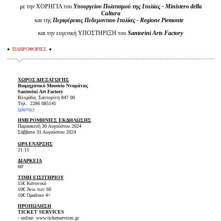
με την ΧΟΡΗΓΙΑ του
Υπουργείου Πολιτισμού της Ιταλίας - Ministero della
Cultura
και της
Περιφέρειας Πεδεμοντιου Ιταλίας - Regione Piemonte
και την ευγενική ΥΠΟΣΤΗΡΙΞΗ του
Santorini Arts Factory
ΠΛΗΡΟΦΟΡΙΕΣ
ΧΩΡΟΣ ΔΙΕΞΑΓΩΓΗΣ
Βιομηχανικό Μουσείο Ντομάτας
Santorini Art Factory
Βλυχάδα, Σαντορίνη 847 00
Τηλ. 2286 085141
(χάρτης)
ΗΜΕΡΟΜΗΝΙΕΣ ΕΚΔΗΛΩΣΗΣ
Παρασκευή 30 Αυγούστου 2024
Σάββατο 31 Αυγούστου 2024
ΩΡΑ ΕΝΑΡΞΗΣ
21:15
ΔΙΑΡΚΕΙΑ
60'
ΤΙΜΗ ΕΙΣΙΤΗΡΙΟΥ
15€ Κανονικό
10€ Άνω των 60
10€ Ομαδικο 4+
ΠΡΟΠΩΛΗΣΗ
TICKET SERVICES
- online: www.ticketservices.gr