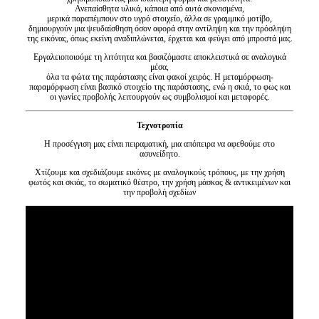
Ανεπαίσθητα υλικά, κάποια από αυτά σκονισμένα,
μερικά παραπέμπουν στο υγρό στοιχείο, άλλα σε γραμμικό μοτίβο,
δημιουργούν μια ψευδαίσθηση όσον αφορά στην αντίληψη και την πρόσληψη
της εικόνας, όπως εκείνη αναδιπλώνεται, έρχεται και φεύγει από μπροστά μας.
Εργαλειοποιούμε τη λιτότητα και βασιζόμαστε αποκλειστικά σε αναλογικά
μέσα,
όλα τα φώτα της παράστασης είναι φακοί χειρός. Η μεταμόρφωση-
παραμόρφωση είναι βασικό στοιχείο της παράστασης, ενώ η σκιά, το φως και
οι γωνίες προβολής λειτουργούν ως συμβολισμοί και μεταφορές.
Τεχνοτροπία
Η προσέγγιση μας είναι πειραματική, μια απόπειρα να αφεθούμε στο
ασυνείδητο.
Χτίζουμε και σχεδιάζουμε εικόνες με αναλογικούς τρόπους, με την χρήση
φωτός και σκιάς, το σωματικό θέατρο, την χρήση μάσκας & αντικειμένων και
την προβολή σχεδίων