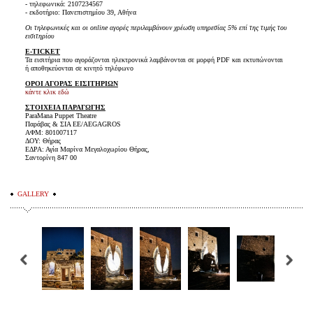
- τηλεφωνικά: 2107234567
- εκδοτήριο: Πανεπιστημίου 39, Αθήνα
Οι τηλεφωνικές και οι online αγορές περιλαμβάνουν χρέωση υπηρεσίας 5% επί της τιμής του
εισιτηρίου
E-TICKET
Τα εισιτήρια που αγοράζονται ηλεκτρονικά λαμβάνονται σε μορφή PDF και εκτυπώνονται
ή αποθηκεύονται σε κινητό τηλέφωνο
ΟΡΟΙ ΑΓΟΡΑΣ ΕΙΣΙΤΗΡΙΩΝ
κάντε κλικ εδώ
ΣΤΟΙΧΕΙΑ ΠΑΡΑΓΩΓΗΣ
ParaMana Puppet Theatre
Παράβας & ΣΙΑ ΕΕ/AEGAGROS
ΑΦΜ: 801007117
ΔΟΥ: Θήρας
ΕΔΡΑ: Αγία Μαρίνα Μεγαλοχωρίου Θήρας,
Σαντορίνη 847 00
GALLERY