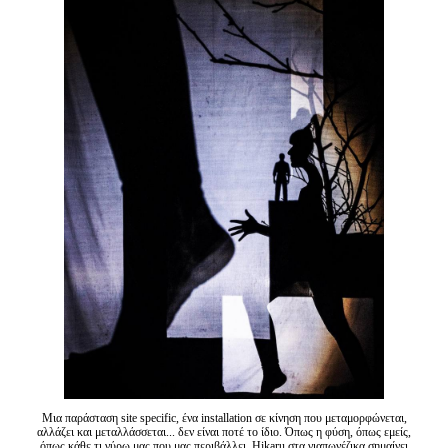
Είσοδος διαχειριστή
Μια παράσταση site specific, ένα installation σε κίνηση που μεταμορφώνεται,
αλλάζει και μεταλλάσσεται... δεν είναι ποτέ το ίδιο. Όπως η φύση, όπως εμείς,
όπως κάθε τι γύρω μας που μας περιβάλλει. Hikaru στα γιαπωνέζικα σημαίνει