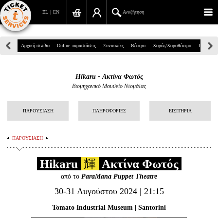
EL
EN
Αναζήτηση
Πανεπιστημίου 39, Αθήνα
Αρχική σελίδα
Online παραστάσεις
Συναυλίες
Θέατρο
Χορός/Χοροθέατρο
Παιδικά
210 7234567
Hikaru - Ακτίνα Φωτός
info@ticketservices.gr
Βιομηχανικό Μουσείο Ντομάτας
Αναζήτηση
ΠΑΡΟΥΣΙΑΣΗ
ΠΛΗΡΟΦΟΡΙΕΣ
ΕΙΣΙΤΗΡΙΑ
Σύνδεση/Εγγραφή
ΠΑΡΟΥΣΙΑΣΗ
Παραγγελία
Hikaru
輝
Ακτίνα Φωτός
Αναζήτηση παραγγελίας
από το
ParaMana Puppet Theatre
Προσωπικά Δεδομένα
30-31 Αυγούστου 2024 | 21:15
Πληροφορίες
Tomato Industrial Museum | Santorini