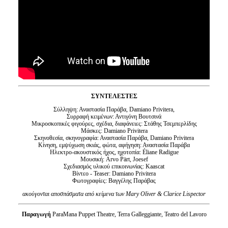
ΣΥΝΤΕΛΕΣΤΕΣ
Σύλληψη: Αναστασία Παράβα, Damiano Privitera,
Συρραφή κειμένων: Αντιγόνη Βουτσινά
Μικροσκοπικές φιγούρες, σχέδια, διαφάνειες: Στάθης Τσεμπερλίδης
Μάσκες: Damiano Privitera
Σκηνοθεσία, σκηνογραφία: Αναστασία Παράβα, Damiano Privitera
Κίνηση, εμψύχωση σκιάς, φώτα, αφήγηση: Αναστασία Παράβα
Ηλεκτρο-ακουστικός ήχος, ηχοτοπία: Éliane Radigue
Μουσική: Arvo Pärt, Joesef
Σχεδιασμός υλικού επικοινωνίας: Kaascat
Βίντεο - Teaser: Damiano Privitera
Φωτογραφίες: Βαγγέλης Παράβας
ακούγονται αποσπάσματα από κείμενα των Mary Oliver & Clarice Lispector
Παραγωγή
ParaMana Puppet Theatre, Terra Galleggiante, Teatro del Lavoro