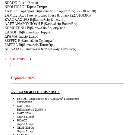
ΒΟΛΟΣ Ταμείο Σινεμά
ΝΕΟΙ ΠΟΡΟΙ Ταμείο Σινεμά
ΣΑΜΟΣ Καρλόβασι Βιβλιοπωλείο Καραστάθης (2273032378)
ΣΑΜΟΣ Βαθύ Γιαννόπουλος Press & Snack (2273100303)
ΞΥΛΟΚΑΣΤΡΟ Βιβλιοπωλείο Επίκεντρο
ΑΛΕΞΑΝΔΡΟΥΠΟΛΗ Βιβλιοπωλείο Βατανίδης
ΚΟΜΟΤΗΝΗ Βιβλιοπωλείο Δημοκρίτειο
ΞΑΝΘΗ Βιβλιοπωλείο Πυργέλη
ΔΡΑΜΑ Ταμείο Σινεμά
ΣΕΡΡΕΣ Βιβλιοπωλείο Σχολαρχείο
ΕΔΕΣΣΑ Βιβλιοπωλείο Τουφεξής
ΑΡΙΔΑΙΑ Βιβλιοπωλείο Καδεμλιάδης Παρθένης
ΠΛΗΡΟΦΟΡΙΕΣ
Περιοδεία 2025
ΦΥΣΙΚΑ ΣΗΜΕΙΑ ΠΡΟΠΩΛΗΣΗΣ
ΣΥΡΟΣ Πληροφορίες & Τηλεφωνική Προπώληση
6973006262
ΚΑΤΕΡΙΝΗ
Βιβλιοπωλείο Σαββίδης
ΚΑΡΔΙΤΣΑ
Ταμείο Σινεμά
ΒΟΛΟΣ
Ταμείο Σινεμά
ΝΕΟΙ ΠΟΡΟΙ
Ταμείο Σινεμά
ΣΑΜΟΣ