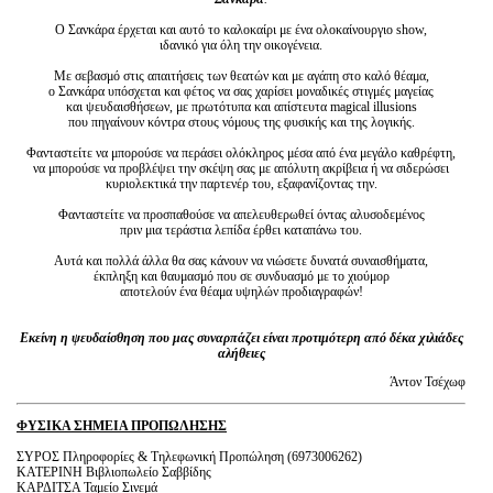
Ο Σανκάρα έρχεται και αυτό το καλοκαίρι με ένα ολοκαίνουργιο show,
ιδανικό για όλη την οικογένεια.
Με σεβασμό στις απαιτήσεις των θεατών και με αγάπη στο καλό θέαμα,
ο Σανκάρα υπόσχεται και φέτος να σας χαρίσει μοναδικές στιγμές μαγείας
και ψευδαισθήσεων, με πρωτότυπα και απίστευτα magical illusions
που πηγαίνουν κόντρα στους νόμους της φυσικής και της λογικής.
Φανταστείτε να μπορούσε να περάσει ολόκληρος μέσα από ένα μεγάλο καθρέφτη,
να μπορούσε να προβλέψει την σκέψη σας με απόλυτη ακρίβεια ή να σιδερώσει
κυριολεκτικά την παρτενέρ του, εξαφανίζοντας την.
Φανταστείτε να προσπαθούσε να απελευθερωθεί όντας αλυσοδεμένος
πριν μια τεράστια λεπίδα έρθει καταπάνω του.
Αυτά και πολλά άλλα θα σας κάνουν να νιώσετε δυνατά συναισθήματα,
έκπληξη και θαυμασμό που σε συνδυασμό με το χιούμορ
αποτελούν ένα θέαμα υψηλών προδιαγραφών!
Εκείνη η ψευδαίσθηση που μας συναρπάζει είναι προτιμότερη από δέκα χιλιάδες
αλήθειες
Άντον Τσέχωφ
ΦΥΣΙΚΑ ΣΗΜΕΙΑ ΠΡΟΠΩΛΗΣΗΣ
ΣΥΡΟΣ Πληροφορίες & Τηλεφωνική Προπώληση (6973006262)
ΚΑΤΕΡΙΝΗ Βιβλιοπωλείο Σαββίδης
ΚΑΡΔΙΤΣΑ Ταμείο Σινεμά