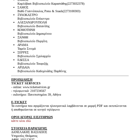
Καρλόβασι Βιβλιοπωλείο Καραστάθης(2273032378)
ΣΑΜΟΣ
Βαθύ Γιαννόπουλος Press & Snack(2273100303)
ΞΥΛΟΚΑΣΤΡΟ
Βιβλιοπωλείο Επίκεντρο
ΑΛΕΞΑΝΔΡΟΥΠΟΛΗ
Βιβλιοπωλείο Βατανίδης
ΚΟΜΟΤΗΝΗ
Βιβλιοπωλείο Δημοκρίτειο
ΞΑΝΘΗ
Βιβλιοπωλείο Πυργέλη
ΔΡΑΜΑ
Ταμείο Σινεμά
ΣΕΡΡΕΣ
Βιβλιοπωλείο Σχολαρχείο
ΕΔΕΣΣΑ
Βιβλιοπωλείο Τουφεξής
ΑΡΙΔΑΙΑ
Βιβλιοπωλείο Καδεμλιάδης Παρθένης
ΠΡΟΠΩΛΗΣΗ
TICKET SERVICES
- online: www.ticketservices.gr
- τηλεφωνικά: 2107234567
- εκδοτήριο: Πανεπιστημίου 39, Αθήνα
E-TICKET
Τα εισιτήρια που αγοράζονται ηλεκτρονικά λαμβάνονται σε μορφή PDF και εκτυπώνονται
ή αποθηκεύονται σε κινητό τηλέφωνο
ΟΡΟΙ ΑΓΟΡΑΣ ΕΙΣΙΤΗΡΙΩΝ
κάντε κλικ εδώ
ΣΤΟΙΧΕΙΑ ΠΑΡΑΓΩΓΗΣ
ΔΑΝΕΛΑΚΗΣ ΒΑΣΙΛΕΙΟΣ
Υπηρεσίες Θεάματος
ΑΦΜ: 101112637