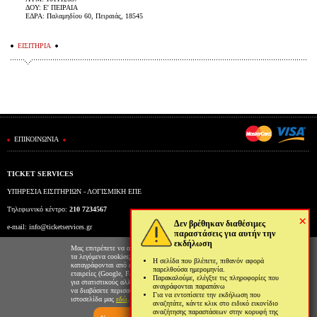
ΔΟΥ: Ε' ΠΕΙΡΑΙΑ
ΕΔΡΑ: Παλαμηδίου 60, Πειραιάς, 18545
ΕΙΣΙΤΗΡΙΑ
ΕΠΙΚΟΙΝΩΝΙΑ
TICKET SERVICES
ΥΠΗΡΕΣΙΑ ΕΙΣΙΤΗΡΙΩΝ - ΛΟΓΙΣΜΙΚΗ ΕΠΕ
Τηλεφωνικό κέντρο:
210 7234567
×
Δεν βρέθηκαν διαθέσιμες
e-mail:
info@ticketservices.gr
παραστάσεις για αυτήν την
εκδήλωση
Εκδοτήριο: Πανεπιστημίου 39 (Στοά Πεσμαζόγλου), Αθήνα
Μας επιτρέπετε να αποθηκεύουμε στον φυλλομετρητή σας
τα λεγόμενα cookies; Με αυτόν τον τρόπο θα
Η σελίδα που βλέπετε, πιθανόν αφορά
Ώρες λειτουργίας εκδοτηρίου: Δευ-Παρ: 9πμ-5μμ
καταγράφονται από εμάς και τρίτες συνεργαζόμενες
παρελθούσα ημερομηνία.
εταιρείες (Google, Facebook κτλ) στοιχεία επισκεψιμότητας
Παρακαλούμε, ελέγξτε τις πληροφορίες που
για στατιστικούς αλλά και διαφημιστικούς λόγους. Μπορείτε
αναγράφονται παραπάνω
να διαβάσετε περισσότερα για την χρήση cookies από την
Για να εντοπίσετε την εκδήλωση που
ιστοσελίδα μας
εδώ
.
αναζητάτε, κάντε κλικ στο ειδικό εικονίδιο
αναζήτησης παραστάσεων στην κορυφή της