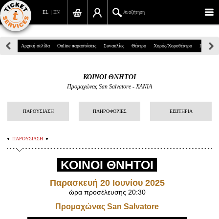
EL
EN
Αναζήτηση
Πανεπιστημίου 39, Αθήνα
Αρχική σελίδα
Online παραστάσεις
Συναυλίες
Θέατρο
Χορός/Χοροθέατρο
Παιδικά
210 7234567
ΚΟΙΝΟΙ ΘΝΗΤΟΙ
info@ticketservices.gr
Προμαχώνας San Salvatore - ΧΑΝΙΑ
Αναζήτηση
ΠΑΡΟΥΣΙΑΣΗ
ΠΛΗΡΟΦΟΡΙΕΣ
ΕΙΣΙΤΗΡΙΑ
Σύνδεση/Εγγραφή
ΠΑΡΟΥΣΙΑΣΗ
Παραγγελία
ΚΟΙΝΟΙ ΘΝΗΤΟΙ
Αναζήτηση παραγγελίας
Παρασκευή 20 Ιουνίου 2025
Προσωπικά Δεδομένα
ώρα προσέλευσης
20:30
Πληροφορίες
Προμαχώνας San Salvatore