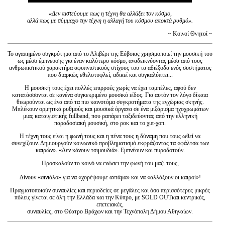
«Δεν πιστεύουμε πως η τέχνη θα αλλάξει τον κόσμο,
αλλά πως με σύμμαχο την τέχνη η αλλαγή του κόσμου αποκτά ρυθμό».
~ Κοινοί Θνητοί ~
Το αγαπημένο συγκρότημα από το Αλιβέρι της Εύβοιας χρησιμοποιεί την μουσική του
ως μέσο έμπνευσης για έναν καλύτερο κόσμο, αναδεικνύοντας μέσα από τους
ανθρωπιστικού χαρακτήρα αφυπνιστικούς στίχους του τα αδιέξοδα ενός συστήματος
που διαρκώς εθελοτυφλεί, αδικεί και συγκαλύπτει...
Η μουσική τους έχει πολλές επιρροές χωρίς να έχει ταμπέλες, αφού δεν
κατατάσσονται σε κανένα συγκεκριμένο μουσικό είδος. Για αυτόν τον λόγο δίκαια
θεωρούνται ως ένα από τα πιο καινοτόμα συγκροτήματα της εγχώριας σκηνής.
Μπλέκουν ορμητικά ρυθμούς και μουσικά όργανα σε ένα μιξάρισμα ηχοχρωμάτων
μιας καταιγιστικής fullband, που ραπάρει ταξιδεύοντας από την ελληνική
παραδοσιακή μουσική, στο ροκ και το χιπ-χοπ.
Η τέχνη τους είναι η φωνή τους και η πένα τους η δύναμη που τους ωθεί να
συνεχίζουν. Δημιουργούν κοινωνικό προβληματισμό εκφράζοντας τα «φάλτσα των
καιρών». «Δεν κάνουν τσιμουδιά». Εμπνέουν και πυροδοτούν.
Προσκαλούν το κοινό να ενώσει την φωνή του μαζί τους,
Δίνουν «σινιάλο» για να «χορέψουμε αντάμα» και να «αλλάξουν οι καιροί»!
Πραγματοποιούν συναυλίες και περιοδείες σε μεγάλες και όσο περισσότερες μικρές
πόλεις γίνεται σε όλη την Ελλάδα και την Κύπρο, με SOLD OUTκαι κεντρικές,
επετειακές,
συναυλίες, στο Θέατρο Βράχων και την Τεχνόπολη Δήμου Αθηναίων.