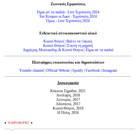
Ζωντανές Εμφανίσεις
Είμαι απ' τα παιδιά - Live Τεχνόπολη 2024
Του Κόσμου οι Λαοί - Τεχνόπολη 2024
Όμως - Live Τεχνόπολη 2024
Ενδεικτικό οπτικοακουστικό υλικό
Κοινοί θνητοί | Βάλτο να τ'ακούς
Κοινοί Θνητοί | Σ'αυτή τη μηχανή
Δημήτρης Μυστακίδης & Κοινοί Θνητοί | Είμαι απ΄τα παιδιά
Πλατφόρμες επικοινωνίας και δημοσιεύσεων
Youtube channel
|
Official Website
|
Spotify
|
Facebook
|
Instagram
Δισκογραφία
Κόκκινα Σημάδια, 2021
Αντίληψη, 2018
Λεύτερος, 2017
Αδέσποτα, 2017
Κοινοί Θνητοί, 2016
Η Πόλη, 2016
ΠΛΗΡΟΦΟΡΙΕΣ