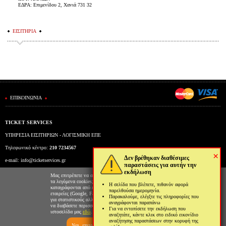
ΕΔΡΑ: Επιμενίδου 2, Χανιά 731 32
ΕΙΣΙΤΗΡΙΑ
ΕΠΙΚΟΙΝΩΝΙΑ
TICKET SERVICES
ΥΠΗΡΕΣΙΑ ΕΙΣΙΤΗΡΙΩΝ - ΛΟΓΙΣΜΙΚΗ ΕΠΕ
Τηλεφωνικό κέντρο:
210 7234567
×
Δεν βρέθηκαν διαθέσιμες
e-mail:
info@ticketservices.gr
παραστάσεις για αυτήν την
εκδήλωση
Εκδοτήριο: Πανεπιστημίου 39 (Στοά Πεσμαζόγλου), Αθήνα
Μας επιτρέπετε να αποθηκεύουμε στον φυλλομετρητή σας
τα λεγόμενα cookies; Με αυτόν τον τρόπο θα
Η σελίδα που βλέπετε, πιθανόν αφορά
Ώρες λειτουργίας εκδοτηρίου: Δευ-Παρ: 9πμ-5μμ
καταγράφονται από εμάς και τρίτες συνεργαζόμενες
παρελθούσα ημερομηνία.
εταιρείες (Google, Facebook κτλ) στοιχεία επισκεψιμότητας
Παρακαλούμε, ελέγξτε τις πληροφορίες που
για στατιστικούς αλλά και διαφημιστικούς λόγους. Μπορείτε
αναγράφονται παραπάνω
να διαβάσετε περισσότερα για την χρήση cookies από την
Για να εντοπίσετε την εκδήλωση που
ιστοσελίδα μας
εδώ
.
αναζητάτε, κάντε κλικ στο ειδικό εικονίδιο
αναζήτησης παραστάσεων στην κορυφή της
Ναι, επιτρέπω
Όχι, δεν επιτρέπω