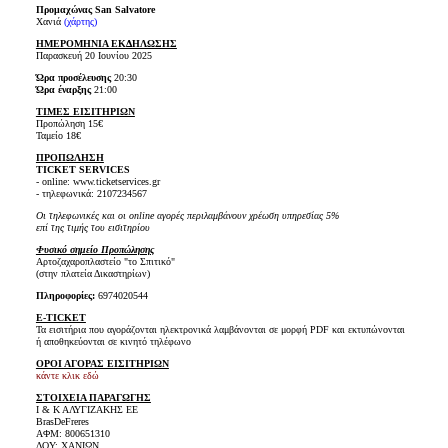
Προμαχώνας San Salvatore
Χανιά
(χάρτης)
ΗΜΕΡΟΜΗΝΙΑ ΕΚΔΗΛΩΣΗΣ
Παρασκευή 20 Ιουνίου 2025
Ώρα προσέλευσης
20:30
Ώρα έναρξης
21:00
ΤΙΜΕΣ ΕΙΣΙΤΗΡΙΩΝ
Προπώληση 15€
Ταμείο 18€
ΠΡΟΠΩΛΗΣΗ
TICKET SERVICES
- online: www.ticketservices.gr
- τηλεφωνικά: 2107234567
Οι τηλεφωνικές και οι online αγορές περιλαμβάνουν χρέωση υπηρεσίας 5%
επί της τιμής του εισιτηρίου
Φυσικό σημείο Προπώλησης
Αρτοζαχαροπλαστείο "το Σπιτικό"
(στην πλατεία Δικαστηρίων)
Πληροφορίες:
6974020544
E-TICKET
Τα εισιτήρια που αγοράζονται ηλεκτρονικά λαμβάνονται σε μορφή PDF και εκτυπώνονται
ή αποθηκεύονται σε κινητό τηλέφωνο
ΟΡΟΙ ΑΓΟΡΑΣ ΕΙΣΙΤΗΡΙΩΝ
κάντε κλικ εδώ
ΣΤΟΙΧΕΙΑ ΠΑΡΑΓΩΓΗΣ
Ι & Κ ΑΛΥΓΙΖΑΚΗΣ ΕΕ
BrasDeFreres
ΑΦΜ: 800651310
ΔΟΥ: ΧΑΝΙΩΝ