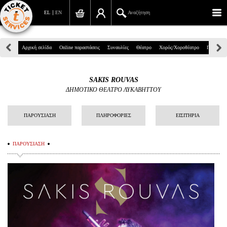
EL
EN
Αναζήτηση
Πανεπιστημίου 39, Αθήνα
Αρχική σελίδα
Online παραστάσεις
Συναυλίες
Θέατρο
Χορός/Χοροθέατρο
Παιδικά
210 7234567
SAKIS ROUVAS
info@ticketservices.gr
ΔΗΜΟΤΙΚΟ ΘΕΑΤΡΟ ΛΥΚΑΒΗΤΤΟΥ
Αναζήτηση
ΠΑΡΟΥΣΙΑΣΗ
ΠΛΗΡΟΦΟΡΙΕΣ
ΕΙΣΙΤΗΡΙΑ
Σύνδεση/Εγγραφή
ΠΑΡΟΥΣΙΑΣΗ
Παραγγελία
Αναζήτηση παραγγελίας
Προσωπικά Δεδομένα
Πληροφορίες