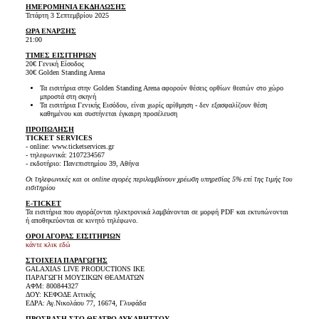
ΗΜΕΡΟΜΗΝΙΑ ΕΚΔΗΛΩΣΗΣ
Τετάρτη 3 Σεπτεμβρίου 2025
ΩΡΑ ΕΝΑΡΞΗΣ
21:00
ΤΙΜΕΣ ΕΙΣΙΤΗΡΙΩΝ
20€ Γενική Είσοδος
30€ Golden Standing Arena
Τα εισιτήρια στην Golden Standing Arena αφορούν θέσεις ορθίων θεατών στο χώρο
μπροστά στη σκηνή
Τα εισιτήρια Γενικής Εισόδου, είναι χωρίς αρίθμηση - δεν εξασφαλίζουν θέση
καθημένου και συστήνεται έγκαιρη προσέλευση
ΠΡΟΠΩΛΗΣΗ
TICKET SERVICES
- online: www.ticketservices.gr
- τηλεφωνικά: 2107234567
- εκδοτήριο: Πανεπιστημίου 39, Αθήνα
Οι τηλεφωνικές και οι online αγορές περιλαμβάνουν χρέωση υπηρεσίας 5% επί της τιμής του
εισιτηρίου
E-TICKET
Τα εισιτήρια που αγοράζονται ηλεκτρονικά λαμβάνονται σε μορφή PDF και εκτυπώνονται
ή αποθηκεύονται σε κινητό τηλέφωνο.
ΟΡΟΙ ΑΓΟΡΑΣ ΕΙΣΙΤΗΡΙΩΝ
κάντε κλικ εδώ
ΣΤΟΙΧΕΙΑ ΠΑΡΑΓΩΓΗΣ
GALAXIAS LIVE PRODUCTIONS ΙΚΕ
ΠΑΡΑΓΩΓΗ ΜΟΥΣΙΚΩΝ ΘΕΑΜΑΤΩΝ
ΑΦΜ: 800844327
ΔΟΥ: ΚΕΦΟΔΕ Αττικής
ΕΔΡΑ: Αγ.Νικολάου 77, 16674, Γλυφάδα
ΠΡΟΣΒΑΣΗ ΣΤΟ ΘΕΑΤΡΟ ΛΥΚΑΒΗΤΤΟΥ