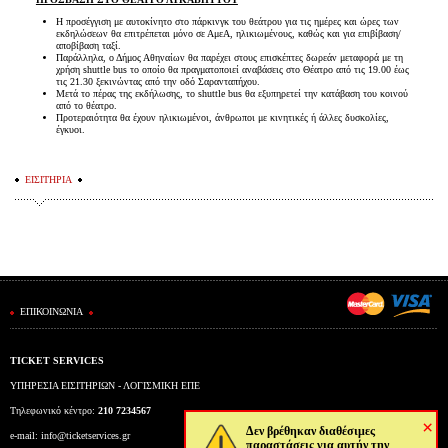
Η προσέγγιση με αυτοκίνητο στο πάρκινγκ του θεάτρου για τις ημέρες και ώρες των
εκδηλώσεων θα επιτρέπεται μόνο σε ΑμεΑ, ηλικιωμένους, καθώς και για επιβίβαση/
αποβίβαση ταξί.
Παράλληλα, ο Δήμος Αθηναίων θα παρέχει στους επισκέπτες δωρεάν μεταφορά με τη
χρήση shuttle bus το οποίο θα πραγματοποιεί αναβάσεις στο Θέατρο από τις 19.00 έως
τις 21.30 ξεκινώντας από την οδό Σαρανταπήχου.
Μετά το πέρας της εκδήλωσης, τo shuttle bus θα εξυπηρετεί την κατάβαση του κοινού
από το θέατρο.
Προτεραιότητα θα έχουν ηλικιωμένοι, άνθρωποι με κινητικές ή άλλες δυσκολίες,
έγκυοι.
ΕΙΣΙΤΗΡΙΑ
ΕΠΙΚΟΙΝΩΝΙΑ
TICKET SERVICES
ΥΠΗΡΕΣΙΑ ΕΙΣΙΤΗΡΙΩΝ - ΛΟΓΙΣΜΙΚΗ ΕΠΕ
Τηλεφωνικό κέντρο:
210 7234567
×
Δεν βρέθηκαν διαθέσιμες
e-mail:
info@ticketservices.gr
παραστάσεις για αυτήν την