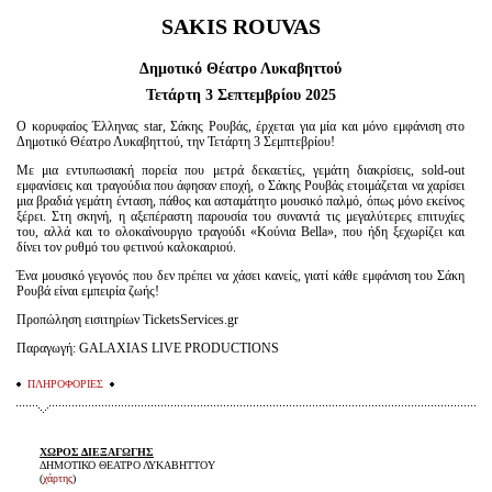
SAKIS ROUVAS
Δημοτικό Θέατρο Λυκαβηττού
Τετάρτη 3 Σεπτεμβρίου 2025
Ο κορυφαίος Έλληνας star, Σάκης Ρουβάς, έρχεται για μία και μόνο εμφάνιση στο
Δημοτικό Θέατρο Λυκαβηττού, την Τετάρτη 3 Σεμπτεβρίου!
Με μια εντυπωσιακή πορεία που μετρά δεκαετίες, γεμάτη διακρίσεις, sold-out
εμφανίσεις και τραγούδια που άφησαν εποχή, ο Σάκης Ρουβάς ετοιμάζεται να χαρίσει
μια βραδιά γεμάτη ένταση, πάθος και ασταμάτητο μουσικό παλμό, όπως μόνο εκείνος
ξέρει. Στη σκηνή, η αξεπέραστη παρουσία του συναντά τις μεγαλύτερες επιτυχίες
του, αλλά και το ολοκαίνουργιο τραγούδι «Κούνια Bella», που ήδη ξεχωρίζει και
δίνει τον ρυθμό του φετινού καλοκαιριού.
Ένα μουσικό γεγονός που δεν πρέπει να χάσει κανείς, γιατί κάθε εμφάνιση του Σάκη
Ρουβά είναι εμπειρία ζωής!
Προπώληση εισιτηρίων TicketsServices.gr
Παραγωγή: GALAXIAS LIVE PRODUCTIONS
ΠΛΗΡΟΦΟΡΙΕΣ
ΧΩΡΟΣ ΔΙΕΞΑΓΩΓΗΣ
ΔΗΜΟΤΙΚΟ ΘΕΑΤΡΟ ΛΥΚΑΒΗΤΤΟΥ
(
χάρτης
)