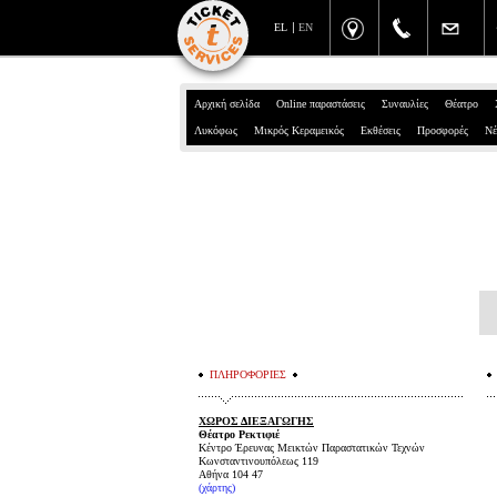
EL
EN
Αρχική σελίδα
Online παραστάσεις
Συναυλίες
Θέατρο
Λυκόφως
Μικρός Κεραμεικός
Εκθέσεις
Προσφορές
Νέ
ΠΛΗΡΟΦΟΡΙΕΣ
ΧΩΡΟΣ ΔΙΕΞΑΓΩΓΗΣ
Θέατρο Ρεκτιφιέ
Κέντρο Έρευνας Μεικτών Παραστατικών Τεχνών
Κωνσταντινουπόλεως 119
Αθήνα 104 47
(χάρτης)