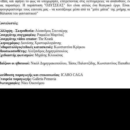
Fellini, και αφήνει το φως να υποχωρήσει, επιτρέποντας στις λεπτομέρειες να αναδυθούν, 
μας παρασύρει.
Η παράσταση "ΟΔΥΣΣΕΑΣ" δεν είναι απλώς ένα θεατρικό έργο. Είναι
αφουγκραστούμε τους εαυτούς μας - να κοιτάξουμε μέσα από τα "μπλε μάτια" της μνήμης κα
"θάλασσα του φανταστικού"
Συντελεστές:
Σύλληψη - Σκηνοθεσία:
Λύσανδρος Σπετσιέρης
Συνεργάτης συγγραφέας:
Ραφαέλα Μαρτίνεζ
Συνεργάτης video creator:
The Krank
Σκηνογράφος:
Διονύσης Χριστοφιλογιάννης
Ενδυματολόγος/ειδικές κατασκευές:
Κωνσταντίνα Κρίγκου
Μουσικοσυνθέτης:
Αλέξανδρος Δημητρόπουλος
Σχεδιαστής φωτισμών:
Μιχάλης Κλουκίνας
Παίζουν οι ηθοποιοί:
Νικόλ Δημητρακοπούλου, Τάσος Παλαντζίδης, Κωνσταντίνος Παπαθ
Διεύθυνση παραγωγής και επικοινωνίας
: ICARO CAGA
Εταιρεία παραγωγής:
Galleria Pemuvia
Φωτογραφίες:
Νίκυ Οικονόμου