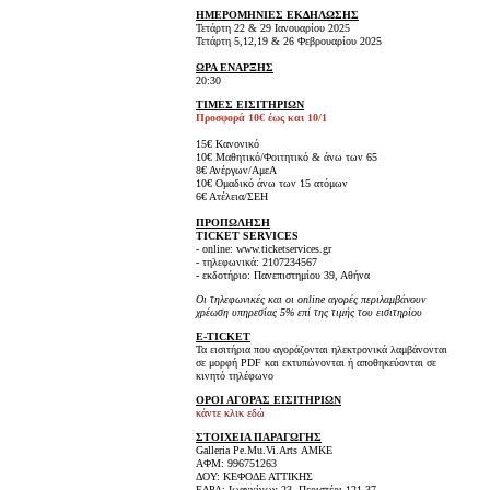
ΗΜΕΡΟΜΗΝΙΕΣ ΕΚΔΗΛΩΣΗΣ
Τετάρτη 22 & 29 Ιανουαρίου 2025
Τετάρτη 5,12,19 & 26 Φεβρουαρίου 2025
ΩΡΑ ΕΝΑΡΞΗΣ
20:30
ΤΙΜΕΣ ΕΙΣΙΤΗΡΙΩΝ
Προσφορά 10€ έως και 10/1
15€ Κανονικό
10€ Μαθητικό/Φοιτητικό & άνω των 65
8€ Ανέργων/ΑμεΑ
10€ Ομαδικό άνω των 15 ατόμων
6€ Ατέλεια/ΣΕΗ
ΠΡΟΠΩΛΗΣΗ
TICKET SERVICES
- online: www.ticketservices.gr
- τηλεφωνικά: 2107234567
- εκδοτήριο: Πανεπιστημίου 39, Αθήνα
Οι τηλεφωνικές και οι online αγορές περιλαμβάνουν
χρέωση υπηρεσίας 5% επί της τιμής του εισιτηρίου
E-TICKET
Τα εισιτήρια που αγοράζονται ηλεκτρονικά λαμβάνονται
σε μορφή PDF και εκτυπώνονται ή αποθηκεύονται σε
κινητό τηλέφωνο
ΟΡΟΙ ΑΓΟΡΑΣ ΕΙΣΙΤΗΡΙΩΝ
κάντε κλικ εδώ
ΣΤΟΙΧΕΙΑ ΠΑΡΑΓΩΓΗΣ
Galleria Pe.Mu.Vi.Arts ΑΜΚΕ
ΑΦΜ: 996751263
ΔΟΥ: ΚΕΦΟΔΕ ΑΤΤΙΚΗΣ
ΕΔΡΑ: Ιωαννίνων 23, Περιστέρι 121 37