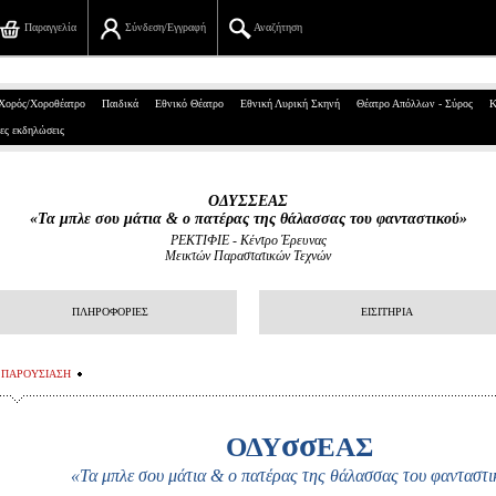
Παραγγελία
Σύνδεση/Εγγραφή
Αναζήτηση
Πανεπιστημίου 39, Αθήνα
Χορός/Χοροθέατρο
Παιδικά
Εθνικό Θέατρο
Εθνική Λυρική Σκηνή
Θέατρο Απόλλων - Σύρος
Κ
ες εκδηλώσεις
210 7234567
info@ticketservices.gr
ΟΔΥΣΣΕΑΣ
«Τα μπλε σου μάτια & ο πατέρας της θάλασσας του φανταστικού»
Αναζήτηση
ΡΕΚΤΙΦΙΕ - Κέντρο Έρευνας
Μεικτών Παραστατικών Τεχνών
Σύνδεση/Εγγραφή
ΠΛΗΡΟΦΟΡΙΕΣ
ΕΙΣΙΤΗΡΙΑ
Παραγγελία
Αναζήτηση παραγγελίας
ΠΑΡΟΥΣΙΑΣΗ
Προσωπικά Δεδομένα
σσ
ΟΔΥ
ΕΑΣ
Πληροφορίες
«Τα μπλε σου μάτια & ο πατέρας της θάλασσας του φανταστ