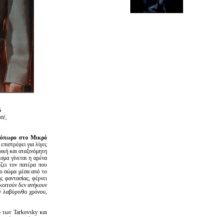
ύ
τέ,
νόπωρο στο Mικρό
 επιστρέφει για λίγες
ική και αταξινόμητη
σμα γίνεται η αρένα
ίζει τον πατέρα που
το σώμα μέσα από το
ς φαντασίας, φέρνει
κοιτούν δεν ανήκουν
ν λαβύρινθο χρόνου,
ο των Tarkovsky και