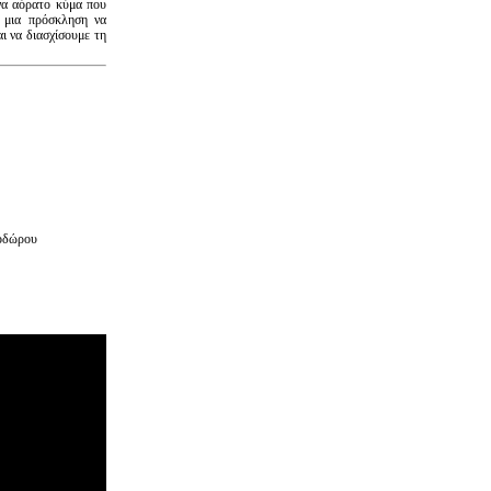
ένα αόρατο κύμα που
 μια πρόσκληση να
ι να διασχίσουμε τη
εοδώρου