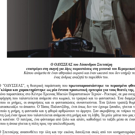
O ΟΔΥΣΣΕΑΣ του Λύσανδρου Σπετσιέρη
επιστρέφει στη σκηνή για λίγες παραστάσεις στη γειτονιά του Κεραμεικο
Κάπου ανάμεσα σε έναν αθηναϊκό ουρανό και έναν ωκεανό που δεν υπήρξε πο
ένας άνδρας αναζητά το παρελθόν του.
Ο "ΟΔΥΣΣΕΑΣ", η θεατρική παράσταση που
πρωτοπαρουσιάστηκε το περασμένο φθι
Γκλόρια και χαρακτηρίστηκε ως μία έντονα προσωπική εμπειρία για τους θεατές της
,
μόνο παραστάσεις στο Κέντρο Έρευνας Μικτών Παραστατικών Τεχνών - Ρεκτιφιέ, σε μια ονειρ
αφήγηση που ταλαντεύεται ανάμεσα στο κωμικό, το τραγικό και το φανταστικό. Ένα διαμέρι
όπου οι μνήμες, οι αναμνήσεις και οι φαντασιώσεις συναντιούνται. Ένα ξύλινο τραπέζι θυμ
κατασκευάζει το άπιαστο. Ο Τάσος Παλαντζίδης, έτσι όπως δεν τον έχουμε ξαναδει, γίνεται 
οποίο η μνήμη, η φαντασία και η φθορά αρθρώνουν το άρρητο. Σαν ακροβάτης σε τσίρκο τη
στη ζωή έναν ήρωα που ταλαντεύεται ανάμεσα στη μνήμη και τη λήθη. Τα μπλε μάτια που μας 
σε κανέναν. Ο πατέρας, ένα φάντασμα από ξύλο και αλάτι, καθοδηγεί το ταξίδι μέσα σε ένα
όπου η άνοια γίνεται η πύλη προς την απελευθέρωση.
Ο Σπετσιέρης ανασυνθέτει την ύλη και την εικόνα, δανείζεται σκιές από τον κινηματογράφ