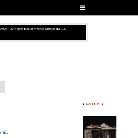
έντρο Πολιτισμού Ίδρυμα Σταύρος Νιάρχος (ΚΠΙΣΝ)
GALLERY
ικού»