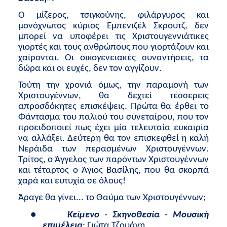
Είσοδος διαχειριστή
Ο μίζερος, τσιγκούνης, φιλάργυρος και
μονόχνωτος κύριος Εμπενιζέλ Σκρουτζ, δεν
μπορεί να υποφέρει τις Χριστουγεννιάτικες
γιορτές και τους ανθρώπους που γιορτάζουν και
χαίρονται. Οι οικογενειακές συναντήσεις, τα
δώρα και οι ευχές, δεν τον αγγίζουν.
Τούτη την χρονιά όμως, την παραμονή των
Χριστουγέννων, θα δεχτεί τέσσερεις
απροσδόκητες επισκέψεις. Πρώτα θα έρθει το
Φάντασμα του παλιού του συνεταίρου, που τον
προειδοποιεί πως έχει μία τελευταία ευκαιρία
να αλλάξει. Δεύτερη θα τον επισκεφθεί η καλή
Νεράιδα των περασμένων Χριστουγέννων.
Τρίτος, ο Άγγελος των παρόντων Χριστουγέννων
και τέταρτος ο Άγιος Βασίλης, που θα σκορπά
χαρά και ευτυχία σε όλους!
Άραγε θα γίνει... το Θαύμα των Χριστουγέννων;
●
Κείμενο - Σκηνοθεσία - Μουσική
επιμέλεια
: Γιώτα Τζουάνη