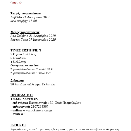
(
χάρτης
)
Έναρξη παραστάσεων
Σάββατο 21 Δεκεμβρίου 2019
ώρα έναρξης: 18.00
Μέρες παραστάσεων
Απο Σάββατο 21 Δεκεμβρίου 2019
έως και Τρίτη 07 Ιανουαρίου 2020
ΤΙΜΕΣ ΕΙΣΙΤΗΡΙΩΝ
7 € γενική είσοδος
€ παιδικό
5
€ εξώστης
4
Οικογενειακό πακέτο:
€
2 γονείς/συνοδοί και 2 παιδιά 20
€
2 γονείς/συνοδοί και 1 παιδί 15
Διάρκεια:
90 λεπτά με διάλειμμα 15 λεπτών
ΠΡΟΠΩΛΗΣΗ
TICKET SERVICES
-
εκδοτήριο:
Πανεπιστημίου 39, Στοά Πεσμαζόγλου
-
τηλεφωνικά:
2107234567
-
online:
www.ticketservices.gr
- PUBLIC
E-TICKET
Αγοράζοντας τα εισιτήριά σας ηλεκτρονικά, μπορείτε να τα κατεβάσετε σε μορφή