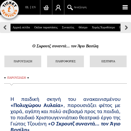
EL
EN
Αναζήτηση
Πανεπιστημίου 39, Αθήνα
Αρχική σελίδα
Online παραστάσεις
Συναυλίες
Θέατρο
Χορός/Χοροθέατρο
Παιδικά
210 7234567
Ο Σκρουτζ συναντά... τον Άγιο Βασίλη
info@ticketservices.gr
Αναζήτηση
ΠΑΡΟΥΣΙΑΣΗ
ΠΛΗΡΟΦΟΡΙΕΣ
ΕΙΣΙΤΗΡΙΑ
Σύνδεση/Εγγραφή
ΠΑΡΟΥΣΙΑΣΗ
Παραγγελία
Αναζήτηση παραγγελίας
Η παιδική σκηνή του ανακαινισμένου
«Πολυχώρου Αυλαία»
, παρουσιάζει φέτος με
Προσωπικά Δεδομένα
χαρά, αγάπη και πολύ σεβασμό προς τα παιδιά,
το παιδικό Χριστουγεννιάτικο θεατρικό έργο της
Πληροφορίες
Γιώτας Τζουάνη
«Ο Σκρουτζ συναντά... τον Άγιο
Βασίλη»
.