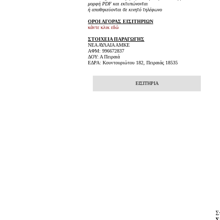
μορφή PDF και εκτυπώνονται
ή αποθηκεύονται σε κινητό τηλέφωνο
ΟΡΟΙ ΑΓΟΡΑΣ ΕΙΣΙΤΗΡΙΩΝ
κάντε κλικ εδώ
ΣΤΟΙΧΕΙΑ ΠΑΡΑΓΩΓΗΣ
ΝΕΑ ΑΥΛΑΙΑ ΑΜΚΕ
ΑΦΜ: 996672837
ΔΟΥ: Α Πειραιά
ΕΔΡΑ: Κουντουριώτου 182, Πειραιάς 18535
ΕΙΣΙΤΗΡΙΑ
Σ
Σ