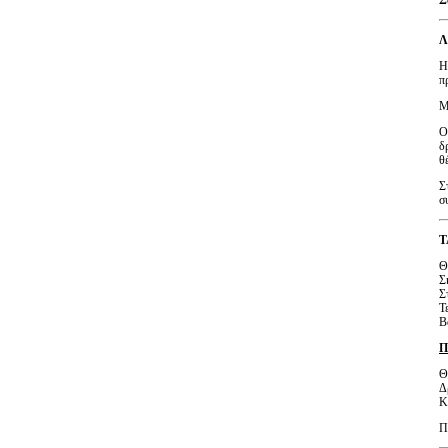
Λ
Η
π
Μ
Ο
δ
θ
Σ
σ
Τ
Θ
Σ
Σ
Τ
Β
Π
Θ
Δ
Κ
Π