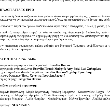
ΙΓΑ ΛΟΓΙΑ ΓΙΑ ΤΟ ΕΡΓΟ
 παράσταση διαδραματίζεται σε έναν μυθοπλαστικό κόσμο γεμάτο μάγους, ξωτικά και δράκου
ροκειμένου να αντιμετωπίσει υπερφυσικές προκλήσεις και να ανακαλύψει τη δύναμη της συλλ
έσα από το ταξίδι των ηρώων αναδεικνύονται αξίες όπως η συνεργασία, η φιλία, η γνώση, η 
ι μαθητές συμμετείχαν ενεργά σε όλα τα στάδια της δημιουργικής διαδικασίας -από 
ραματουργική επεξεργασία, τη
δημιουργική γραφή, τη διαμόρφωση των χαρακτήρων και την 
έατρο ως μια συλλογική και συμμετοχική εμπειρία δημιουργίας.
την παράσταση συμμετέχουν επίσης μαθητές του Νηπιακού Τμήματος, συμβάλλοντας με τη
υλλογική σκηνική εμπειρία.
ΑΥΤΟΤΗΤΑ ΠΑΡΑΣΤΑΣΗΣ
εατροπαιδαγωγική επιμέλεια-Σκηνοθεσία:
Ευανθία Παππά
κηνογραφία-ενδυματολογία:
Ευανθία Παππά-Μαθητές Arty-Ficial-Lab Σαλαμίνας
τίχοι τραγουδιών-Μουσική επιμέλεια:
Ευανθία Παππά-Μιχάλης Τραντάκης
εχνικός Φωτισμού-Ήχου:
Χριστίνα-Ιουστίνα Αρχοντή
οηθός σκηνής:
Ευαγγελία Παππά
αίζουν με φιλική συμμετοχή:
εοφανία Βαραγιάννη - Μαρία Βαραγιάννη - Υακίνθη Βαραγιάννη - Κωνσταντίνος Βλάχος - Αλ
ρυμώνης - Μαργιάννα Δρυμώνη - Σίσσυ Κοκκώνη - Στράτος Κοκκώνης - Ειρήνη Κον
αλομοίρα Μαυράκη - Λυδία Νικητάκη - Μαρία Νομικού - Μελίνα Τραντάκη - Αλεξάνδρα Χα
αραγωγή:
ΝΕΑ ΑΥΛΑΙΑ