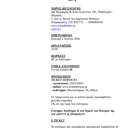
ΧΩΡΟΣ ΔΙΕΞΑΓΩΓΗΣ
2ας Μεραρχίας & Κουντουριώτου 182, Πασαλιμάνι –
Πειραιάς
5' από το Μετρό του Δημοτικού Θεάτρου
Πληροφορίες: 210 4297771 - 6906461616
www.avlaiatheatro.gr
(
χάρτης
)
ΗΜΕΡΟΜΗΝΙΑ
Κυριακή 5 Ιουλίου 2026
ΩΡΑ ΕΝΑΡΞΗΣ
19:00
ΔΙΑΡΚΕΙΑ
90' με διάλειμμα
ΤΙΜΕΣ ΕΙΣΙΤΗΡΙΩΝ
Γενική είσοδος
6€
ΠΡΟΠΩΛΗΣΗ
TICKET SERVICES
-
τηλεφωνικά:
2107234567
-
online:
www.ticketservices.gr
- εκδοτήριο:
Πανεπιστημίου 39, Αθήνα
Οι τηλεφωνικές και οι online αγορές περιλαμβάνουν
χρέωση υπηρεσίας
5% επί της τιμής του εισιτηρίου
Εισιτήρια διαθέσιμα & στο Ταμείο του Θεάτρου τηλ.
210 4297771 & 6956026273
E-TICKET
Τα εισιτήρια που αγοράζονται ηλεκτρονικά λαμβάνονται σε