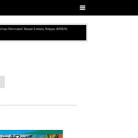
έντρο Πολιτισμού Ίδρυμα Σταύρος Νιάρχος (ΚΠΙΣΝ)