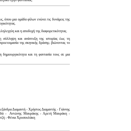
ς, όπου μια ομάδα φίλων ενώνει τις δυνάμεις της
ογικότητας.
αλληλεγγύη και η αποδοχή της διαφορετικότητας.
τη σύλληψη και ανάπτυξη της ιστορίας έως τη
προετοιμασία της σκηνικής δράσης- βιώνοντας
το
 δημιουργικότητα και τη φαντασία τους σε μια
εξάνδρα Διαμαντή - Χρήστος Διαμαντής - Γιάννης
ιδά - Αντώνης Μαυράκης - Αρετή Μαυράκη -
τζή - Φένια Χρυσουλάκη