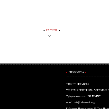
ΕΙΣΙΤΗΡΙΑ
ΕΠΙΚΟΙΝΩΝΙΑ
TICKET SERVICES
ΥΠΗΡΕΣΙΑ ΕΙΣΙΤΗΡΙΩΝ - ΛΟΓΙΣΜΙΚΗ 
Τηλεφωνικό κέντρο:
210 7234567
e-mail:
info@ticketservices.gr
Εκδοτήριο: Πανεπιστημίου 39 (Στοά Πεσμ