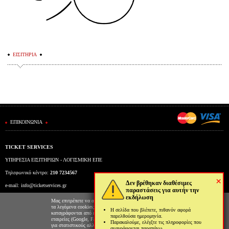
ΕΙΣΙΤΗΡΙΑ
ΕΠΙΚΟΙΝΩΝΙΑ
TICKET SERVICES
ΥΠΗΡΕΣΙΑ ΕΙΣΙΤΗΡΙΩΝ - ΛΟΓΙΣΜΙΚΗ ΕΠΕ
Τηλεφωνικό κέντρο:
210 7234567
×
Δεν βρέθηκαν διαθέσιμες
e-mail:
info@ticketservices.gr
παραστάσεις για αυτήν την
εκδήλωση
Εκδοτήριο: Πανεπιστημίου 39 (Στοά Πεσμαζόγλου), Αθήνα
Μας επιτρέπετε να αποθηκεύουμε στον φυλλομετρητή σας
τα λεγόμενα cookies; Με αυτόν τον τρόπο θα
Η σελίδα που βλέπετε, πιθανόν αφορά
Ώρες λειτουργίας εκδοτηρίου: Δευ-Παρ: 9πμ-5μμ
καταγράφονται από εμάς και τρίτες συνεργαζόμενες
παρελθούσα ημερομηνία.
εταιρείες (Google, Facebook κτλ) στοιχεία επισκεψιμότητας
Παρακαλούμε, ελέγξτε τις πληροφορίες που
για στατιστικούς αλλά και διαφημιστικούς λόγους. Μπορείτε
αναγράφονται παραπάνω