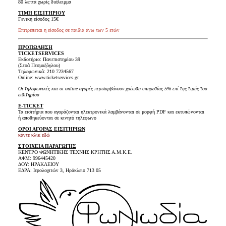
80 λεπτά χωρίς διάλειμμα
ΤΙΜΗ ΕΙΣΙΤΗΡΙΟΥ
Γενική είσοδος 15€
Επιτρέπεται η είσοδος σε παιδιά
άνω των 5 ετών
ΠΡΟΠΩΛΗΣΗ
TICKET
SERVICES
Εκδοτήριο: Πανεπιστημίου 39
(Στοά Πεσμαζόγλου)
Τηλεφωνικά: 210 7234567
Online: www.ticketservices.gr
Οι τηλεφωνικές και οι online αγορές περιλαμβάνουν χρέωση υπηρεσίας 5% επί της τιμής του
εισιτηρίου
E-TICKET
Τα εισιτήρια που αγοράζονται ηλεκτρονικά λαμβάνονται σε μορφή PDF και εκτυπώνονται
ή αποθηκεύονται σε κινητό τηλέφωνο
ΟΡΟΙ ΑΓΟΡΑΣ ΕΙΣΙΤΗΡΙΩΝ
κάντε κλικ εδώ
ΣΤΟΙΧΕΙΑ ΠΑΡΑΓΩΓΗΣ
ΚΕΝΤΡΟ ΦΩΝΗΤΙΚΗΣ ΤΕΧΝΗΣ ΚΡΗΤΗΣ Α.Μ.Κ.Ε.
ΑΦΜ: 996445420
ΔΟΥ: ΗΡΑΚΛΕΙΟΥ
ΕΔΡΑ: Ιερολοχιτών 3, Ηράκλειο 713 05