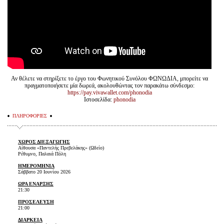
Αν θέλετε να στηρίξετε το έργο του Φωνητικού Συνόλου ΦΩΝΩΔΙΑ, μπορείτε να
πραγματοποιήσετε μία δωρεά, ακολουθώντας τον παρακάτω σύνδεσμο:
https://pay.vivawallet.com/phonodia
Ιστοσελίδα:
phonodia
ΠΛΗΡΟΦΟΡΙΕΣ
ΧΩΡΟΣ ΔΙΕΞΑΓΩΓΗΣ
Αίθουσα «Παντελής Πρεβελάκης» (Ωδείο)
Ρέθυμνο, Παλαιά Πόλη
ΗΜΕΡΟΜΗΝΙΑ
Σάββατο 20 Ιουνίου 2026
ΩΡΑ ΕΝΑΡΞΗΣ
21:30
ΠΡΟΣΕΛΕΥΣΗ
21:00
ΔΙΑΡΚΕΙΑ