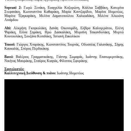
Soprani 2:
Γωγώ Ξενάκη, Ευαγγελία Κοζορώνη, Κάλλια Σαββάκη, Κατερίνα
Στεφανάκη, Κωνσταντίνα Καθαράκη, Μαρία Καντζαρίδου, Μαρίνα Ιδομενέως,
Μαρίτα Τζαγκαράκη, Μελίνα Δαματοπούλου Χαλκιαδάκη, Μιλένα Αλκυόνη
Λινάρδου
Alti:
Αλκμήνη Γκογκολάκη, Δανάη Οικονομίδη, Ελβίρα Καλογεράτου, Ελένη
Ψαράκη, Ελίνα Σηφάκη, Ηρώ Δασκαλάκη, Μυρσίνη Τσικανδυλάκη, Μυρτώ
Κουτουλάκη, Σουζάνα Κοπιδάκη, Τατιανή Ζακολίκου
Tenori:
Γιώργος Χναράκης, Κωνσταντίνος Τουρνάς, Οδυσσέας Γαλανάκης, Σήφης
Καυκαλάς, Σπύρος Περδικάκης
Bassi:
Βαλέριος Γραμματικάκης, Γιάννης Σωμαράς, Ιωάννης Επανωμεριτάκης,
Νικήτας Μαυράκης, Σταύρος Κιαγιάς, Φίλιππος Σφυράκης
Συντελεστές:
Καλλιτεχνική Διεύθυνση & πιάνο:
Ιωάννης Ιδομενέως