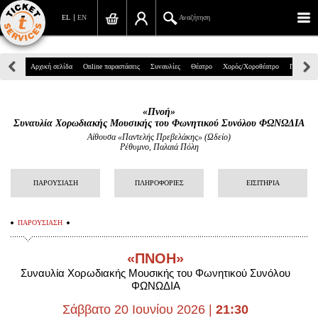
EL
EN
Αναζήτηση
Πανεπιστημίου 39, Αθήνα
Αρχική σελίδα
Online παραστάσεις
Συναυλίες
Θέατρο
Χορός/Χοροθέατρο
Παιδικά
210 7234567
«Πνοή»
info@ticketservices.gr
Συναυλία Χορωδιακής Μουσικής του Φωνητικού Συνόλου ΦΩΝΩΔΙΑ
Αίθουσα «Παντελής Πρεβελάκης» (Ωδείο)
Ρέθυμνο, Παλαιά Πόλη
Αναζήτηση
Σύνδεση/Εγγραφή
ΠΑΡΟΥΣΙΑΣΗ
ΠΛΗΡΟΦΟΡΙΕΣ
ΕΙΣΙΤΗΡΙΑ
Παραγγελία
ΠΑΡΟΥΣΙΑΣΗ
Αναζήτηση παραγγελίας
«ΠΝΟΗ»
Προσωπικά Δεδομένα
Συναυλία Χορωδιακής Μουσικής του Φωνητικού Συνόλου
ΦΩΝΩΔΙΑ
Πληροφορίες
Σάββατο 20 Ιουνίου 2026
|
21:30