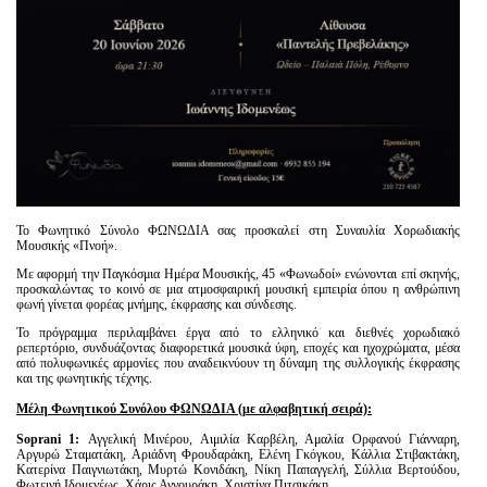
Το Φωνητικό Σύνολο ΦΩΝΩΔΙΑ σας προσκαλεί στη Συναυλία Χορωδιακής
Μουσικής «Πνοή».
Με αφορμή την Παγκόσμια Ημέρα Μουσικής, 45 «Φωνωδοί» ενώνονται επί σκηνής,
προσκαλώντας το κοινό σε μια ατμοσφαιρική μουσική εμπειρία όπου η ανθρώπινη
φωνή γίνεται φορέας μνήμης, έκφρασης και σύνδεσης.
Το πρόγραμμα περιλαμβάνει έργα από το ελληνικό και διεθνές χορωδιακό
ρεπερτόριο, συνδυάζοντας διαφορετικά μουσικά ύφη, εποχές και ηχοχρώματα, μέσα
από πολυφωνικές αρμονίες που αναδεικνύουν τη δύναμη της συλλογικής έκφρασης
και της φωνητικής τέχνης.
Μέλη Φωνητικού Συνόλου ΦΩΝΩΔΙΑ (με αλφαβητική σειρά):
Soprani 1:
Αγγελική Μινέρου, Αιμιλία Καρβέλη, Αμαλία Ορφανού Γιάνναρη,
Αργυρώ Σταματάκη, Αριάδνη Φρουδαράκη, Ελένη Γκόγκου, Κάλλια Στιβακτάκη,
Κατερίνα Παιγνιωτάκη, Μυρτώ Κονιδάκη, Νίκη Παπαγγελή, Σύλλια Βερτούδου,
Φωτεινή Ιδομενέως, Χάρις Αγγουράκη, Χριστίνα Πιτσικάκη