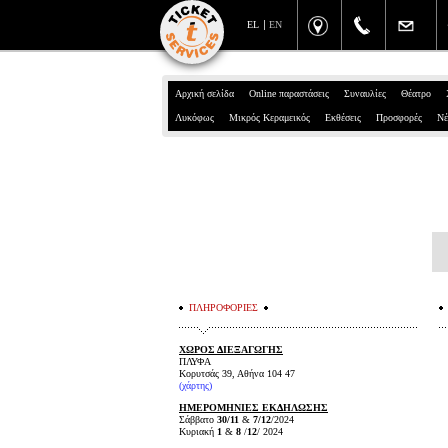
EL
EN
Αρχική σελίδα
Online παραστάσεις
Συναυλίες
Θέατρο
Λυκόφως
Μικρός Κεραμεικός
Εκθέσεις
Προσφορές
Νέ
ΠΛΗΡΟΦΟΡΙΕΣ
ΧΩΡΟΣ ΔΙΕΞΑΓΩΓΗΣ
ΠΛΥΦΑ
Κορυτσάς 39, Αθήνα 104 47
(
χάρτης
)
ΗΜΕΡΟΜΗΝΙΕΣ ΕΚΔΗΛΩΣΗΣ
Σάββατο
30/11
&
7/12
/2024
Κυριακή
1
&
8
/
12
/ 2024