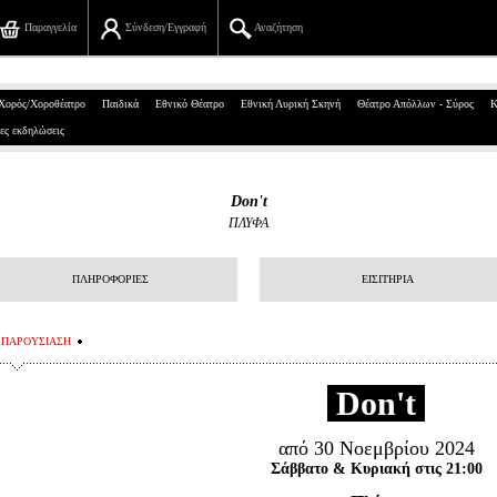
Παραγγελία
Σύνδεση/Εγγραφή
Αναζήτηση
Πανεπιστημίου 39, Αθήνα
Χορός/Χοροθέατρο
Παιδικά
Εθνικό Θέατρο
Εθνική Λυρική Σκηνή
Θέατρο Απόλλων - Σύρος
Κ
ες εκδηλώσεις
210 7234567
info@ticketservices.gr
Don't
ΠΛΥΦΑ
Αναζήτηση
Σύνδεση/Εγγραφή
ΠΛΗΡΟΦΟΡΙΕΣ
ΕΙΣΙΤΗΡΙΑ
Παραγγελία
ΠΑΡΟΥΣΙΑΣΗ
Αναζήτηση παραγγελίας
Don't
Προσωπικά Δεδομένα
από 30 Νοεμβρίου 2024
Πληροφορίες
Σάββατο & Κυριακή στις 21:00