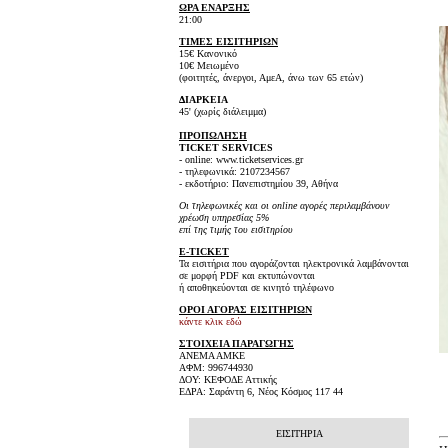
ΩΡΑ ΕΝΑΡΞΗΣ
21:00
ΤΙΜΕΣ ΕΙΣΙΤΗΡΙΩΝ
15€ Κανονικό
10€ Μειωμένο
(φοιτητές, άνεργοι, ΑμεΑ, άνω των 65 ετών)
ΔΙΑΡΚΕΙΑ
45' (χωρίς διάλειμμα)
ΠΡΟΠΩΛΗΣΗ
TICKET SERVICES
- online: www.ticketservices.gr
- τηλεφωνικά: 2107234567
- εκδοτήριο: Πανεπιστημίου 39, Αθήνα
Οι τηλεφωνικές και οι online αγορές περιλαμβάνουν
χρέωση υπηρεσίας 5%
επί της τιμής του εισιτηρίου
E-TICKET
Τα εισιτήρια που αγοράζονται ηλεκτρονικά λαμβάνονται
σε μορφή PDF και εκτυπώνονται
ή αποθηκεύονται σε κινητό τηλέφωνο
ΟΡΟΙ ΑΓΟΡΑΣ ΕΙΣΙΤΗΡΙΩΝ
κάντε κλικ εδώ
ΣΤΟΙΧΕΙΑ ΠΑΡΑΓΩΓΗΣ
ΑΝΕΜΑ ΑMKE
ΑΦΜ: 996744930
ΔΟΥ: ΚΕΦΟΔΕ Αττικής
ΕΔΡΑ: Σαράντη 6, Νέος Κόσμος 117 44
ΕΙΣΙΤΗΡΙΑ