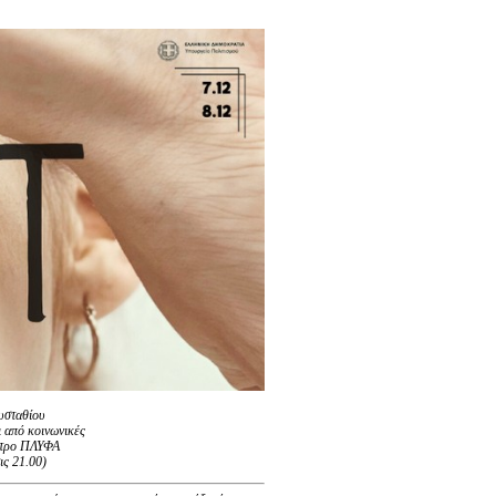
υσταθίου
ι από κοινωνικές
έατρο ΠΛΥΦΑ
ις 21.00)