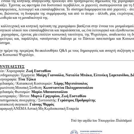
 έννοια της κινητικής απαγόρευσης προέκυψε από προηγούμενες σημειώσεις της χορογράφου
ράξει. Έχοντας ως αφετηρία ένα δυστοπικό περιβάλλον, οι χορευτές συσπειρώνονται για τη 
παγορεύσεις, λειτουργεί και επαναλαμβάνεται. Το σύστημα διαμορφώνεται από χορευτές - ά
ου, βιώνοντας τη δυσφορία της συμμόρφωσης και από το άτομο - άλλοθι, μίας ετερότητας 
λευθερία και τη μοναδικότητά της.
 καλλιτεχνική και κινητική πρόταση της χορογράφου βασίζεται στην έννοια του μινιμαλισμού
ινητικού υλικού που επαναλαμβάνεται και παραλάσσεται, ως ένα λειτουργικό και εξουθενωτικ
 χορογράφος, έχοντας μία επιπλέον κοινωνική ταυτότητα, της Ψυχολόγου, αναδεικνύει τη 
ορεύτριες και, παράλληλα, «ανοίγοντας» διάλογο με το Πάντειο πανεπιστήμιο και Κοινω
ύστημα.
ην ημέρα της πρεμιέρας θα ακολουθήσει Q&A με τους δημιουργούς και ανοιχτή συζήτηση 
αι Κοινωνικό Ψυχολόγο.
ΥΝΤΕΛΕΣΤΕΣ
δέα / Χορογραφία:
Ζωή Ευσταθίου
υνδημιουργία / Ερμηνεία:
Μαίρη Γιαννούλα, Ναταλία Μπάκα, Ελπινίκη Σαριπανίδου, Δ
κηνογραφία:
Τίνα Τζόκα
χεδιασμός / Κατασκευή Κοστουμιών:
Χάρης Μητσιόπουλος
ρωτότυπη Μουσική Σύνθεση:
Κωνσταντίνα Πολυχρονοπούλου
χεδιασμός Φωτισμών:
Μαρία Αθανασοπούλου
ωτογραφίες / Βίντεο:
Μυρτώ Γρηγορίου, Ζωή Ευσταθίου
πιστημονικός συνεργάτης / Συντονιστής:
Γεράσιμος Προδρομίτης
ατασκευή σκηνικού:
Γιάννης Ψαρρός
αραγωγή ΑΝΕΜΑ Αστική Μη Κερδοσκοπική Εταιρεία
Υπό την αιγίδα του Υπουργείου Πολιτισμού