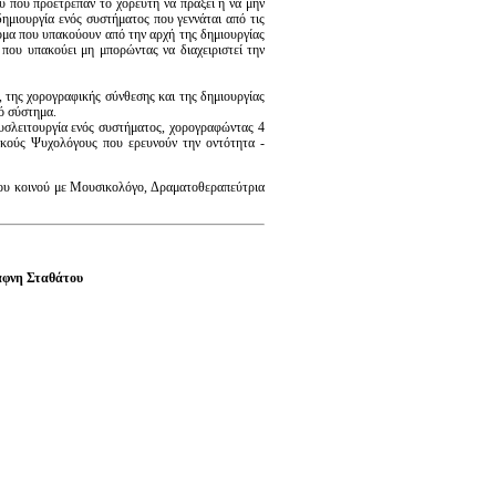
 που προέτρεπαν το χορευτή να πράξει ή να μην
δημιουργία ενός συστήματος που γεννάται από τις
τομα που υπακούουν από την αρχή της δημιουργίας
που υπακούει μη μπορώντας να διαχειριστεί την
, της χορογραφικής σύνθεσης και της δημιουργίας
ό σύστημα.
δυσλειτουργία ενός συστήματος, χορογραφώντας 4
νικούς Ψυχολόγους που ερευνούν την οντότητα -
του κοινού με Μουσικολόγο, Δραματοθεραπεύτρια
άφνη Σταθάτου