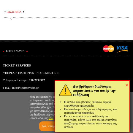
ΕΙΣΙΤΗΡΙΑ
ΕΠΙΚΟΙΝΩΝΙΑ
TICKET SERVICES
ΥΠΗΡΕΣΙΑ ΕΙΣΙΤΗΡΙΩΝ - ΛΟΓΙΣΜΙΚΗ ΕΠΕ
Τηλεφωνικό κέντρο:
210 7234567
×
Δεν βρέθηκαν διαθέσιμες
e-mail:
info@ticketservices.gr
παραστάσεις για αυτήν την
εκδήλωση
Εκδοτήριο: Πανεπιστημίου 39 (Στοά Πεσμαζόγλου), Αθήνα
Μας επιτρέπετε να αποθηκεύουμε στον φυλλομετρητή σας
τα λεγόμενα cookies; Με αυτόν τον τρόπο θα
Η σελίδα που βλέπετε, πιθανόν αφορά
Ώρες λειτουργίας εκδοτηρίου: Δευ-Παρ: 9πμ-5μμ
καταγράφονται από εμάς και τρίτες συνεργαζόμενες
παρελθούσα ημερομηνία.
εταιρείες (Google, Facebook κτλ) στοιχεία επισκεψιμότητας
Παρακαλούμε, ελέγξτε τις πληροφορίες που
για στατιστικούς αλλά και διαφημιστικούς λόγους. Μπορείτε
αναγράφονται παραπάνω
να διαβάσετε περισσότερα για την χρήση cookies από την
Για να εντοπίσετε την εκδήλωση που
ιστοσελίδα μας
εδώ
.
αναζητάτε, κάντε κλικ στο ειδικό εικονίδιο
αναζήτησης παραστάσεων στην κορυφή της
Ναι, επιτρέπω
Όχι, δεν επιτρέπω
σελίδας
Ticketing System by TicketServices.gr