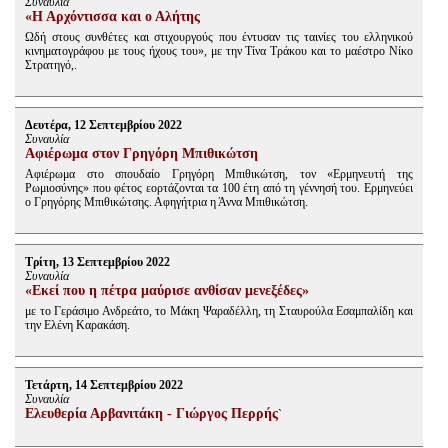
Συναυλία
«Η Αρχόντισσα και ο Αλήτης
Ωδή στους συνθέτες και στιχουργούς που έντυσαν τις ταινίες του ελληνικού
κινηματογράφου με τους ήχους του», με την Τίνα Τράκου και το μαέστρο Νίκο
Στρατηγό,.
Δευτέρα, 12 Σεπτεμβρίου 2022
Συναυλία
Αφιέρωμα στον Γρηγόρη Μπιθικώτση
Αφιέρωμα στο σπουδαίο Γρηγόρη Μπιθικώτση, τον «Ερμηνευτή της
Ρωμιοσύνης» που φέτος εορτάζονται τα 100 έτη από τη γέννησή του. Ερμηνεύει
ο Γρηγόρης Μπιθικώτσης. Αφηγήτρια η Άννα Μπιθικώτση.
Τρίτη, 13 Σεπτεμβρίου 2022
Συναυλία
«Εκεί που η πέτρα μαύρισε ανθίσαν μενεξέδες»
με το Γεράσιμο Ανδρεάτο, το Μάκη Ψαραδέλλη, τη Σταυρούλα Εσαμπαλίδη και
την Ελένη Καρακάση.
Τετάρτη, 14 Σεπτεμβρίου 2022
Συναυλία
Ελευθερία Αρβανιτάκη - Γιώργος Περρής
`