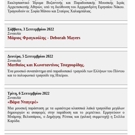
Εκκλησιαστικό Ίδρυμα Βυζαντινής και Παραδοσιακής Μουσικής Ιεράς
Αρχιεπισκοπής Αθηνών, υπό τη διεύθυνση του Αρχιμανδρίτη Ειρηναίου Νάκου.
Τραγουδούν οι: Σοφία Μάνου και Σταύρος Χαλιαμπάλιας.
Σάββατο, 3 Σεπτεμβρίου 2022
Συναυλία
Μάριος Φραγκούλης - Deborah Mayers
Δευτέρα, 5 Σεπτεμβρίου 2022
Συναυλία
Ματθαίος και Κωνσταντίνος Τσαχουρίδης.
Ένα μουσικό συναπάντημα από παραδοσιακό τραγούδι των Ελλήνων του Πόντου
και το πολυφωνικό τραγούδι της Ηπείρου.
Τρίτη, 6 Σεπτεμβρίου 2022
Συναυλία
«Βάρα Νταγερέ»
Μια μουσική παράσταση με τα ωραιότερα κλασσικά λαϊκά τραγούδια μεγάλων
δημιουργών κι αναφορές στην παράδοση και το ρεμπέτικο. Ερμηνεύουν ο
Μπάμπης Βελισσάριος, ο Δημήτρης Ρέππας και (φιλική συμμετοχή) η Στέλλα
Καρύδα.