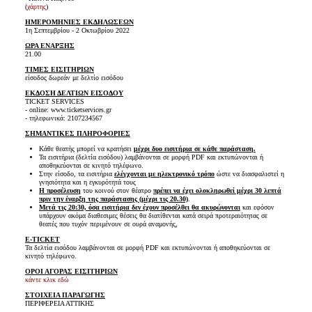
(
χάρτης
)
ΗΜΕΡΟΜΗΝΙΕΣ ΕΚΔΗΛΩΣΕΩΝ
1η Σεπτεμβρίου - 2 Οκτωβρίου 2022
ΩΡΑ ΕΝΑΡΞΗΣ
21.00
ΤΙΜΕΣ ΕΙΣΙΤΗΡΙΩΝ
είσοδος δωρεάν με δελτίο εισόδου
ΕΚΔΟΣΗ ΔΕΛΤΙΩΝ ΕΙΣΟΔΟΥ
TICKET SERVICES
- online: www.ticketservices.gr
- τηλεφωνικά: 2107234567
ΣΗΜΑΝΤΙΚΕΣ ΠΛΗΡΟΦΟΡΙΕΣ
Κάθε θεατής μπορεί να κρατήσει
μέχρι δυο εισιτήρια σε κάθε παράσταση.
Τα εισιτήρια (δελτία εισόδου) λαμβάνονται σε μορφή PDF και εκτυπώνονται ή
αποθηκεύονται σε κινητό τηλέφωνο.
Στην είσοδο, τα εισιτήρια
ελέγχονται με ηλεκτρονικό τρόπο
ώστε να διασφαλιστεί η
γνησιότητα και η εγκυρότητά τους
Η προσέλευση
του κοινού στον θέατρο
πρέπει να έχει ολοκληρωθεί μέχρι 30 λεπτά
πριν την έναρξη της παράστασης (μέχρι τις 20.30)
.
Μετά τις 20:30, όσα εισιτήρια δεν έχουν προσέλθει θα ακυρώνονται
και εφόσον
υπάρχουν ακόμα διαθεσιμες θέσεις θα διατίθενται κατά σειρά προτεραιότητας σε
θεατές που τυχόν περιμένουν σε ουρά αναμονής,
E-TICKET
Τα δελτία εισόδου λαμβάνονται σε μορφή PDF και εκτυπώνονται ή αποθηκεύονται σε
κινητό τηλέφωνο.
ΟΡΟΙ ΑΓΟΡΑΣ ΕΙΣΙΤΗΡΙΩΝ
κάντε κλικ εδώ
ΣΤΟΙΧΕΙΑ ΠΑΡΑΓΩΓΗΣ
ΠΕΡΙΦΕΡΕΙΑ ΑΤΤΙΚΗΣ