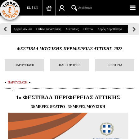
EL
EN
Αναζήτηση
Πανεπιστημίου 39, Αθήνα
Αρχική σελίδα
Online παραστάσεις
Συναυλίες
Θέατρο
Χορός/Χοροθέατρο
Παιδικά
210 7234567
ΦΕΣΤΙΒΑΛ ΜΟΥΣΙΚΗΣ ΠΕΡΙΦΕΡΕΙΑΣ ΑΤΤΙΚΗΣ 2022
info@ticketservices.gr
Αναζήτηση
ΠΑΡΟΥΣΙΑΣΗ
ΠΛΗΡΟΦΟΡΙΕΣ
ΕΙΣΙΤΗΡΙΑ
Σύνδεση/Εγγραφή
ΠΑΡΟΥΣΙΑΣΗ
Παραγγελία
1o ΦΕΣΤΙΒΑΛ ΠΕΡΙΦΕΡΕΙΑΣ ΑΤΤΙΚΗΣ
Αναζήτηση παραγγελίας
30 ΜΕΡΕΣ ΘΕΑΤΡΟ - 30 ΜΕΡΕΣ ΜΟΥΣΙΚΗ
Προσωπικά Δεδομένα
Πληροφορίες