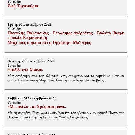
Συναυλία
Ζωή Τηγανούρια
Τρίτη, 20 Σεπτεμβρίου 2022
Συναυλία
Παντελής Θαλασσινός - Γεράσιμος Ανδρεάτος - Βιολέτα Ίκαρη
- Ιουλία Καραπατάκη
Μαζί τους συμπράττει η Ορχήστρα Μαΐστρος
Πέμπτη, 22 Σεπτεμβρίου 2022
Συναυλία
«Ταξίδι στο Χρόνο»
Μια αναδρομή από τον ελληνικό κινηματογράφο και το ρεμπέτικο μέσα σε
αυτόν. Ερμηνεύουν η Μαριαλένα Ροζάκη και ο Άρης Πλασκοβίτης.
Σάββατο, 24 Σεπτεμβρίου 2022
Συναυλία
«Με πινέλα και Χρώματα μόνο»
Με τη σοπράνο Τζίνα Φωτεινοπούλου και τον ηθοποιό - ερμηνευτή Παναγιώτη
Πετράκη. Καλλιτεχνική Επιμέλεια: Φωκάς Ευαγγελινός.