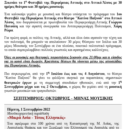
ο
Ξεκινάει το 1
Φεστιβάλ της Περιφέρειας Αττικής στο Αττικό Άλσος με 30
ημέρες θεάτρου και 30 ημέρες μουσικής
Ένα καλοκαίρι γεμάτο με μουσική και θέατρο υπόσχεται το πρόγραμμα του
1ου
Φεστιβάλ της Περιφέρεια Αττικής στο θέατρο "Κατίνα Παξινού" στο Αττικό
Άλσος
, που διοργανώνεται με πρωτοβουλία του Περιφερειάρχη Αττικής
Γιώργου
Πατούλη
και την αγαστή συνεργασία του Αντιπεριφερειάρχη Πολιτισμού,
Χάρη
Ρώμα
.
Για πρώτη φορά, οι πολίτες της Αττικής, αλλά και όλοι όσοι αγαπούν την τέχνη και
τον πολιτισμό, θα μπορούν να απολαύσουν 30 μέρες Θέατρου τον Ιούλιο και 30
μέρες Μουσικής τον Σεπτέμβριο σε ένα πλούσιο, ποιοτικό πολιτιστικό πρόγραμμα,
το οποίο συμπεριλαμβάνει πολλούς γνωστούς και αγαπημένους καλλιτέχνες.
Όλες οι μουσικές και θεατρικές παραστάσεις ξεκινούν στις 21:00μμ και η είσοδος
για το κοινό είναι δωρεάν. Κρατήσεις θέσεων θα γίνονται μέσω της ιστοσελίδας
της Περιφέρειας Αττικής.
η
Πιο συγκεκριμένα, από την
1
Ιουλίου έως και τις 4 Αυγούστου
, το θέατρο
"Κατίνα Παξινού" θα γίνει το φιλόξενο σκηνικό για παραστάσεις σημαντικών
η
θεατρικών έργων
με τη συμμετοχή σπουδαίων ηθοποιών, ενώ από την
1
Σεπτεμβρίου μέχρι και τις 2 Οκτωβρίου,
ο χώρος θα γεμίσει από τη
μουσική
γνωστών μουσικών και τραγουδιστών.
ΣΕΠΤΕΜΒΡΙΟΣ/ ΟΚΤΩΒΡΙΟΣ - ΜΗΝΑΣ ΜΟΥΣΙΚΗΣ
Πέμπτη, 1 Σεπτεμβρίου 2022
Μουσικoχορευτική παράσταση
«Μικρά Ασία - Τόπος Ελληνικός»
Ένα αφιέρωμα στα 100 χρόνια από τη Καταστροφή της Μ. Ασίας, της
Ανατολικής Θράκης και τον Ξεριζωμό του Ελληνισμού της Ανατολής από το