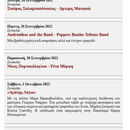
Δευτέρα, 26 Σεπτεμβρίου 2022
Συναυλία
Σταύρος Σαλαμπασόπουλος - Αρτεμις Ματαφιά
Πέμπτη, 29 Σεπτεμβρίου 2022
Συναυλία
Andronikos and the Band - Peppers Beatles Tribute Band
Μία βραδιά γεμάτη rock αναμνήσεις αλλά και έντεχνο τραγούδι.
Παρασκευή, 30 Σεπτεμβρίου 2022
Συναυλία
Νίκος Πορτοκάλογλου - Ρένα Μόρφη
Σάββατο, 1 Οκτωβρίου 2022
Συναυλία
«Αγάπης Λόγια»
Με τη σολίστ Μάρα Θρασυβουλίδου, υπό την καλλιτεχνική διεύθυνση του
μαέστρου Γιώργου Νιάρχου. Ένα μελωδικό ταξίδι με υπέροχα ακούσματα από
την ελληνική οπερέτα και αγαπημένα τραγούδια των Αττίκ, Μιχάλη Σουγιούλ και
Κώστα Γιαννίδη. Η εκδήλωση είναι αφιερωμένη στην Παγκόσμια Ημέρα
Ηλικιωμένων.