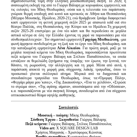
σηματοδοτώντας τομή στην ελληνική μουσικοθεατρική σκηνή. Το 2020, η
ανανεωμένη εκδοχή της από το Γιώργο Βάλαρη με κορυφαίους ερμηνευτές και
τις ευλογίες του Μίκη Θεοδωράκη -ούσα και η τελευταία του παράσταση-
γνώρισε θερμή υποδοχή από κοινό και κριτικούς σε Αθήνα και Θεσσαλονίκη
(Μέγαρο Μουσικής, Ηρώδειο, 2020-21), ενώ θριάμβευσε ξανάμε διαφορετικό
καστ ερμηνευτών τη φετινή χειμερινή σεζόν 2025 με απανωτά sold out στο
θέατρο Παλλάς, στη Θεσσαλονίκη, την Κύπρο και το Ηρώδειο.Τη χειμερινή
σεζόν 2025-26 επιστρέφει με ένα νέο κάστ και θα περιοδεύσει σε μεγάλα
αστικά κέντρα σε όλη την Ελλάδα έχοντας τη χαρά να παρουσιάσει μια νέα
σύνθεσηκαλλιτεχνών : Τον σημαντικό ερμηνευτή
Γρηγόρη Μπιθικώτση
, -μια
φωνή άρρηκτα συνδεδεμένη με τη ζωή και το έργο του Μίκη θεοδωράκη- και
την καταξιωμένη ερμηνεύτρια
Λένα Αλκαίου
. Για πρώτη φορά, μαζί με τα
μεγάλα ποιητικά κείμενα του Μίκη Θεοδωράκη, παρουσιάζονται πρωτότυπα
πεζά κείμενα του Γιώργου Βάλαρη και Στέλιου Παπαδόπουλου, τα οποία
εστιάζουν σε θεμελιώδη ζητήματα της ύπαρξης: τον έρωτα, την ξενιτιά, τον
θάνατο, τη ρωμιοσύνη, την αλληλεγγύη και τη χαρά. Μέσα από αυτά, η
παράσταση αποκτά τη μορφή μιας σύγχρονης λαϊκής τραγωδίας, όπου το
προσωπικό γίνεται συλλογικό αίτημα. Μερικά από τα διαχρονικά και
σπουδαιότερα τραγούδια του Θεοδωράκη, όπως τα:«Όμορφη Πόλη»,
«Φεγγάρι μάγια μου 'κανες», «Της Δικαιοσύνης», «Ένα το χελιδόνι», «Στρώσε
το στρώμα σου», «Της αγάπης αίματα», αποσπάσματα από την «Οδύσσεια»,
κ.α. παρουσιάζονται με νέα σκηνική δύναμη, συνοδευμένα από ένα σύγχρονο
οπτικοακουστικό θέαμα υψηλής αισθητικής.
Συντελεστές
Μουσική – ποίηση:
Μίκης Θεοδωράκης
Σύνθεση Έργου – Σκηνοθεσία:
Γιώργος Βάλαρης
Πεζά κείμενα:
Γιώργος Βάλαρης, Στέλιος Παπαδόπουλος
Video art:
X SQUARE DESIGN LAB
Χρήστος Μαγγανάς – Χριστόφορος Κώνστας
Βοηθός σκηνοθέτη:
Κωνσταντίνος Φρίγγας