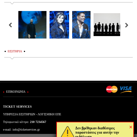
ΕΙΣΙΤΗΡΙΑ
ΕΠΙΚΟΙΝΩΝΙΑ
TICKET SERVICES
ΥΠΗΡΕΣΙΑ ΕΙΣΙΤΗΡΙΩΝ - ΛΟΓΙΣΜΙΚΗ ΕΠΕ
Τηλεφωνικό κέντρο:
210 7234567
×
Δεν βρέθηκαν διαθέσιμες
e-mail:
info@ticketservices.gr
παραστάσεις για αυτήν την
εκδήλωση