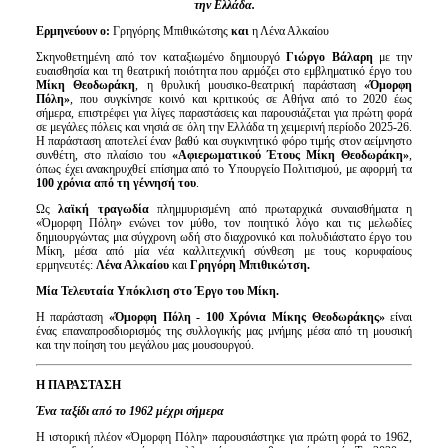
την Ελλάδα.
Ερμηνεύουν ο:
Γρηγόρης Μπιθικώτσης
και
η Λένα Αλκαίου
Σκηνοθετημένη από τον καταξιωμένο δημιουργό
Γιώργο Βάλαρη
με την
ευαισθησία και τη θεατρική ποιότητα που αρμόζει στο εμβληματικό έργο του
Μίκη Θεοδωράκη
, η θρυλική μουσικο-θεατρική παράσταση
«Όμορφη
Πόλη»
, που συγκίνησε κοινό και κριτικούς σε Αθήνα από το 2020 έως
σήμερα, επιστρέφει για λίγες παραστάσεις και παρουσιάζεται για πρώτη φορά
σε μεγάλες πόλεις και νησιά σε όλη την Ελλάδα τη χειμερινή περίοδο 2025-26.
Η παράσταση αποτελεί έναν βαθύ και συγκινητικό φόρο τιμής στον αείμνηστο
συνθέτη, στο πλαίσιο του
«Αφιερωματικού Έτους Μίκη Θεοδωράκη»
,
όπως έχει ανακηρυχθεί επίσημα από το Υπουργείο Πολιτισμού, με αφορμή τα
100 χρόνια από τη γέννησή του
.
Ως
λαϊκή τραγωδία
πλημμυρισμένη από πρωταρχικά συναισθήματα η
«Όμορφη Πόλη» ενώνει τον μύθο, τον ποιητικό λόγο και τις μελωδίες
δημιουργώντας μια σύγχρονη ωδή στο διαχρονικό και πολυδιάστατο έργο του
Μίκη, μέσα από μία νέα καλλιτεχνική σύνθεση με τους κορυφαίους
ερμηνευτές:
Λένα Αλκαίου
και
Γρηγόρη Μπιθικώτση.
Μία Τελευταία Υπόκλιση στο Έργο του Μίκη.
Η παράσταση
«Όμορφη Πόλη - 100 Χρόνια Μίκης Θεοδωράκης»
είναι
ένας επαναπροσδιορισμός της συλλογικής μας μνήμης μέσα από τη μουσική
και την ποίηση του μεγάλου μας μουσουργού.
Η ΠΑΡΑΣΤΑΣΗ
Ένα ταξίδι από το 1962 μέχρι σήμερα
Η ιστορική πλέον «Όμορφη Πόλη» παρουσιάστηκε για πρώτη φορά το 1962,