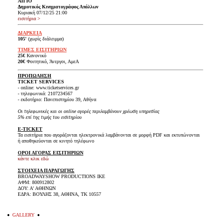
ΑΙΓΙΟ
Δημοτικός Κινηματογράφος Απόλλων
Κυριακή 07/12/25
21:00
εισιτήρια >
ΔΙΑΡΚΕΙΑ
105'
(χωρίς διάλειμμα)
ΤΙΜΕΣ ΕΙΣΙΤΗΡΙΩΝ
25€
Κανονικό
20€
Φοιτητικό, Άνεργοι, ΑμεΑ
ΠΡΟΠΩΛΗΣΗ
TICKET SERVICES
- online: www.ticketservices.gr
- τηλεφωνικά: 2107234567
- εκδοτήριο: Πανεπιστημίου 39, Αθήνα
Οι τηλεφωνικές και οι online αγορές περιλαμβάνουν χρέωση υπηρεσίας
5% επί της τιμής του εισιτηρίου
E-TICKET
Τα εισιτήρια που αγοράζονται ηλεκτρονικά λαμβάνονται σε μορφή PDF και εκτυπώνονται
ή αποθηκεύονται σε κινητό τηλέφωνο
ΟΡΟΙ ΑΓΟΡΑΣ ΕΙΣΙΤΗΡΙΩΝ
κάντε κλικ εδώ
ΣΤΟΙΧΕΙΑ ΠΑΡΑΓΩΓΗΣ
BROADWAYSHOW PRODUCTIONS IKE
ΑΦΜ: 800912802
ΔΟΥ: Α' ΑΘΗΝΩΝ
ΕΔΡΑ: ΒΟΥΛΗΣ 38, ΑΘΗΝΑ, ΤΚ 10557
GALLERY