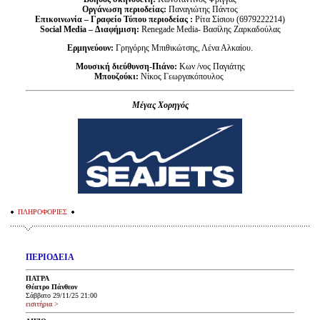
Οργάνωση περιοδείας:
Παναγιώτης Πάντος
Επικοινωνία – Γραφείο Τύπου περιοδείας :
Ρίτα Σίσιου (6979222214)
Social Media – Διαφήμιση:
Renegade Media- Bασίλης Ζαρκαδούλας
Ερμηνεύουν:
Γρηγόρης Μπιθικώτσης, Λένα Αλκαίου.
Μουσική διεύθυνση-Πιάνο:
Κων /νος Παγιάτης
Μπουζούκι:
Νίκος Γεωργακόπουλος
Μέγας Χορηγός
ΠΛΗΡΟΦΟΡΙΕΣ
ΠΕΡΙΟΔΕΙΑ
ΠΑΤΡΑ
Θέατρο Πάνθεον
Σάββατο 29/11/25
21:00
εισιτήρια >