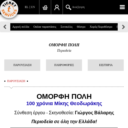
EL
EN
Αναζήτηση
Πανεπιστημίου 39, Αθήνα
Αρχική σελίδα
Online παραστάσεις
Συναυλίες
Θέατρο
Χορός/Χοροθέατρο
Παιδικά
210 7234567
ΟΜΟΡΦΗ ΠΟΛΗ
info@ticketservices.gr
Περιοδεία
Αναζήτηση
ΠΑΡΟΥΣΙΑΣΗ
ΠΛΗΡΟΦΟΡΙΕΣ
ΕΙΣΙΤΗΡΙΑ
Σύνδεση/Εγγραφή
ΠΑΡΟΥΣΙΑΣΗ
Παραγγελία
ΟΜΟΡΦΗ ΠΟΛΗ
Αναζήτηση παραγγελίας
100 χρόνια Μίκης Θεοδωράκης
Προσωπικά Δεδομένα
Σύνθεση έργου - Σκηνοθεσία:
Γιώργος Βάλαρης
Πληροφορίες
Περιοδεία σε όλη την Ελλάδα!