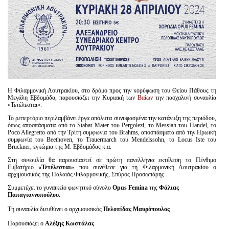
Η Φιλαρμονική Λουτρακίου, στο δρόμο προς την κορύφωση του Θείου Πάθους τη
Μεγάλη Εβδομάδα, παρουσιάζει την Κυριακή των
Βαΐων
την πασχαλινή συναυλία
«Τετέλεσται».
Το ρεπερτόριο περιλαμβάνει έργα απόλυτα συνυφασμένα την κατάνυξη της περιόδου,
όπως αποσπάσματα από το Stabat Mater του Pergolezi, το Messiah του Handel, το
Poco Allegretto από την Τρίτη συμφωνία του Brahms, αποσπάσματα από την Ηρωική
συμφωνία του Beethoven, το Trauermarch του Mendelssohn, το Locus Iste του
Bruckner, εγκώμια της Μ. Εβδομάδας κ.α.
Στη συναυλία θα παρουσιαστεί σε πρώτη πανελλήνια εκτέλεση το Πένθιμο
Εμβατήριο
«Τετέλεσται»
που συνέθεσε για τη Φιλαρμονική Λουτρακίου ο
αρχιμουσικός της Παλαιάς Φιλαρμονικής, Σπύρος Προσωπάρης.
Συμμετέχει το γυναικείο φωνητικό σύνολο
Opus
Femina
της
Φάλιας
Παπαγιαννοπούλου.
Τη συναυλία διευθύνει ο αρχιμουσικός
Πελοπίδας Μαυρόπουλος
Παρουσιάζει ο
Αλέξης Κωστάλας