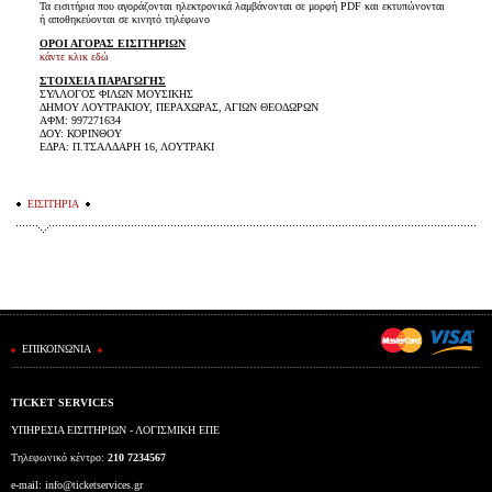
Τα εισιτήρια που αγοράζονται ηλεκτρονικά λαμβάνονται σε μορφή PDF και εκτυπώνονται
ή αποθηκεύονται σε κινητό τηλέφωνο
ΟΡΟΙ ΑΓΟΡΑΣ ΕΙΣΙΤΗΡΙΩΝ
κάντε κλικ εδώ
ΣΤΟΙΧΕΙΑ ΠΑΡΑΓΩΓΗΣ
ΣΥΛΛΟΓΟΣ ΦΙΛΩΝ ΜΟΥΣΙΚΗΣ
ΔΗΜΟΥ ΛΟΥΤΡΑΚΙΟΥ, ΠΕΡΑΧΩΡΑΣ, ΑΓΙΩΝ ΘΕΟΔΩΡΩΝ
ΑΦΜ: 997271634
ΔΟΥ: ΚΟΡΙΝΘΟΥ
ΕΔΡΑ: Π.ΤΣΑΛΔΑΡΗ 16, ΛΟΥΤΡΑΚΙ
ΕΙΣΙΤΗΡΙΑ
ΕΠΙΚΟΙΝΩΝΙΑ
TICKET SERVICES
ΥΠΗΡΕΣΙΑ ΕΙΣΙΤΗΡΙΩΝ - ΛΟΓΙΣΜΙΚΗ ΕΠΕ
Τηλεφωνικό κέντρο:
210 7234567
e-mail:
info@ticketservices.gr