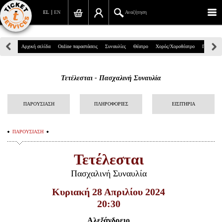
EL
EN
Αναζήτηση
Πανεπιστημίου 39, Αθήνα
Αρχική σελίδα
Online παραστάσεις
Συναυλίες
Θέατρο
Χορός/Χοροθέατρο
Παιδικά
210 7234567
Τετέλεσται - Πασχαλινή Συναυλία
info@ticketservices.gr
Αναζήτηση
ΠΑΡΟΥΣΙΑΣΗ
ΠΛΗΡΟΦΟΡΙΕΣ
ΕΙΣΙΤΗΡΙΑ
Σύνδεση/Εγγραφή
ΠΑΡΟΥΣΙΑΣΗ
Παραγγελία
Τετέλεσται
Αναζήτηση παραγγελίας
Πασχαλινή Συναυλία
Προσωπικά Δεδομένα
Κυριακή 28 Απριλίου 2024
20:30
Πληροφορίες
Αλεξάνδρειο