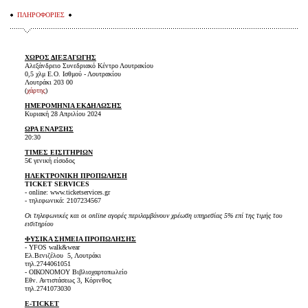
ΠΛΗΡΟΦΟΡΙΕΣ
ΧΩΡΟΣ ΔΙΕΞΑΓΩΓΗΣ
Αλεξάνδρειο Συνεδριακό Κέντρο Λουτρακίου
0,5 χλμ Ε.Ο. Ισθμού - Λουτρακίου
Λουτράκι 203 00
(
χάρτης
)
ΗΜΕΡΟΜΗΝΙΑ ΕΚΔΗΛΩΣΗΣ
Κυριακή 28 Απριλίου 2024
ΩΡΑ ΕΝΑΡΞΗΣ
20:30
ΤΙΜΕΣ ΕΙΣΙΤΗΡΙΩΝ
5€ γενική είσοδος
ΗΛΕΚΤΡΟΝΙΚΗ ΠΡΟΠΩΛΗΣΗ
TICKET SERVICES
- online: www.ticketservices.gr
- τηλεφωνικά: 2107234567
Οι τηλεφωνικές και οι online αγορές περιλαμβάνουν χρέωση υπηρεσίας 5% επί της τιμής του
εισιτηρίου
ΦΥΣΙΚΑ ΣΗΜΕΙΑ ΠΡΟΠΩΛΗΣΗΣ
- YFOS walk&wear
Ελ.Βενιζέλου 5, Λουτράκι
τηλ.2744061051
- ΟΙΚΟΝΟΜΟΥ Βιβλιοχαρτοπωλείο
Εθν. Αντιστάσεως 3, Κόρινθος
τηλ.2741073030
E-TICKET