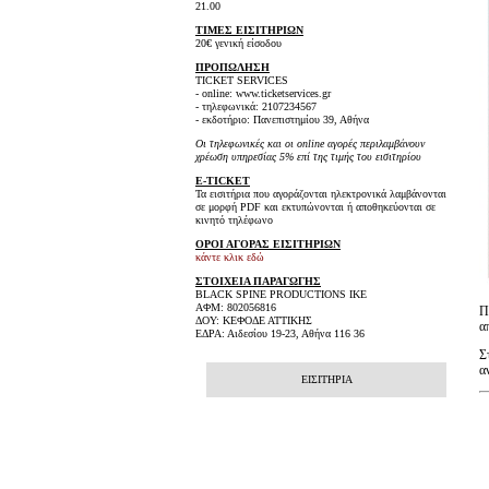
21.00
ΤΙΜΕΣ ΕΙΣΙΤΗΡΙΩΝ
20€ γενική είσοδου
ΠΡΟΠΩΛΗΣΗ
TICKET SERVICES
- online: www.ticketservices.gr
- τηλεφωνικά: 2107234567
- εκδοτήριο: Πανεπιστημίου 39, Αθήνα
Οι τηλεφωνικές και οι online αγορές περιλαμβάνουν
χρέωση υπηρεσίας 5% επί της τιμής του εισιτηρίου
E-TICKET
Τα εισιτήρια που αγοράζονται ηλεκτρονικά λαμβάνονται
σε μορφή PDF και εκτυπώνονται ή αποθηκεύονται σε
κινητό τηλέφωνο
ΟΡΟΙ ΑΓΟΡΑΣ ΕΙΣΙΤΗΡΙΩΝ
κάντε κλικ εδώ
ΣΤΟΙΧΕΙΑ ΠΑΡΑΓΩΓΗΣ
BLACK SPINE PRODUCTIONS IKE
ΑΦΜ: 802056816
Π
ΔΟΥ: ΚΕΦΟΔΕ ΑΤΤΙΚΗΣ
α
ΕΔΡΑ: Αιδεσίου 19-23, Αθήνα 116 36
Σ
α
ΕΙΣΙΤΗΡΙΑ