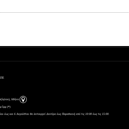
ΕΠΕ
αζόγλου), Αθήνα
μ-5μμ (*)
ίου έως και 6 Αυγούστου θα λειτουργεί Δευτέρα έως Παρασκευή από τις 10:00 έως τις 15:00.