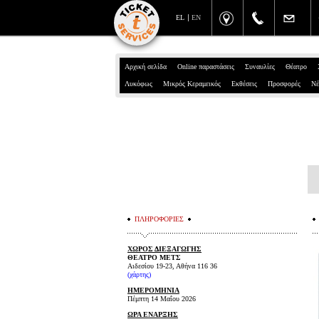
EL
EN
Αρχική σελίδα
Online παραστάσεις
Συναυλίες
Θέατρο
Λυκόφως
Μικρός Κεραμεικός
Εκθέσεις
Προσφορές
Νέ
ΠΛΗΡΟΦΟΡΙΕΣ
ΧΩΡΟΣ ΔΙΕΞΑΓΩΓΗΣ
ΘΕΑΤΡΟ ΜΕΤΣ
Αιδεσίου 19-23, Αθήνα 116 36
(
χάρτης
)
ΗΜΕΡΟΜΗΝΙΑ
Πέμπτη 14 Μαΐου 2026
ΩΡΑ ΕΝΑΡΞΗΣ