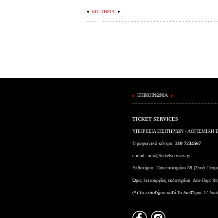
ΕΙΣΙΤΗΡΙΑ
ΕΠΙΚΟΙΝΩΝΙΑ
TICKET SERVICES
ΥΠΗΡΕΣΙΑ ΕΙΣΙΤΗΡΙΩΝ - ΛΟΓΙΣΜΙΚΗ 
Τηλεφωνικό κέντρο:
210 7234567
e-mail:
info@ticketservices.gr
Εκδοτήριο: Πανεπιστημίου 39 (Στοά Πεσμ
Ώρες λειτουργίας εκδοτηρίου: Δευ-Παρ: 9π
(*)
To εκδοτήριο κατά το διάστημα 17 Ιουλ