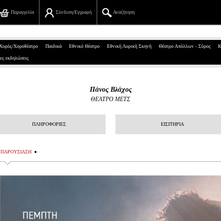
Παραγγελία
Σύνδεση/Εγγραφή
Αναζήτηση
Πανεπιστημίου 39, Αθήνα
Χορός/Χοροθέατρο
Παιδικά
Εθνικό Θέατρο
Εθνική Λυρική Σκηνή
Θέατρο Απόλλων - Σύρος
Κ
ες εκδηλώσεις
210 7234567
info@ticketservices.gr
Πάνος Βλάχος
ΘΕΑΤΡΟ ΜΕΤΣ
Αναζήτηση
Σύνδεση/Εγγραφή
ΠΛΗΡΟΦΟΡΙΕΣ
ΕΙΣΙΤΗΡΙΑ
Παραγγελία
ΠΑΡΟΥΣΙΑΣΗ
Αναζήτηση παραγγελίας
Προσωπικά Δεδομένα
Πληροφορίες