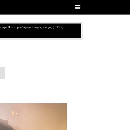
έντρο Πολιτισμού Ίδρυμα Σταύρος Νιάρχος (ΚΠΙΣΝ)