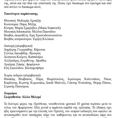
της, αλλά και την ίδια την υπόστασή της. Ποιος έχει δικαίωμα στο έγκλημα και από
πού αντλεί το δικαίωμα αυτό;
T
αυτότητα παράστασης
Μουσική: Θοδωρής Αμπαζής
Κοστούμια: Πάρις Μέξης
Κίνηση: Μαρία Σμαγιέβιτς (Maria Smaevich)
Μουσική διδασκαλία: Μελίνα Παιονίδου
Βοηθός σκηνοθέτη: Εφη Χριστοδουλοπούλου
Βοηθός κινησιολόγου: Ειρήνη Κλέπκου
Διανομή (αλφαβητικά)
Δημήτρης Γεωργιάδης:
Κήρυκας
Στέλιος Ιακωβίδης:
Φρουρός
Δέσποινα Κούρτη:
Κασσάνδρα
Αλέξανδρος Λογοθέτης:
Αίγισθος
Aργύρης Ξάφης:
Αγαμέμνων
Εύη Σαουλίδου:
Κλυταιμνήστρα
Χορός ανδρών (αλφαβητικά)
Θανάσης Βλαβιανός, Πάρις Θωμόπουλος, Ιερώνυμος Καλετσάνος, Νίκος
Καρδώνης, Κωστής Κορωναίος, Δαυίδ Μαλτέζε, Γιάννης Νταλιάνης, Θέμης Πάνου,
Στρατής Πανούριος
Χοηφόροι
Σκηνοθεσία: Λίλλυ Μελεμέ
Το δεύτερο μέρος της
Ορέστειας
, τοποθετείται χρονικά 10 χρόνια περίπου μετά το
τέλος του
Αγαμέμνονα
. Εδώ χτυπά η αιμάτινη καρδιά της τριλογίας. Το έδαφος έχει
ήδη προετοιμαστεί για την έλευση του Ορέστη, του νεαρού εκδικητή που οφείλει να
ανταποκριθεί στον πανάρχαιο νόμο του καθήκοντος και να ανταποδώσει αίμα στο