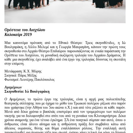
Είσοδος διαχειριστή
Ορέστεια του Αισχύλου
Καλοκαίρι 2019
Μια καινοτόμα πρόταση από το Εθνικό Θέατρο: Τρεις σκηνοθέτιδες, η Ιώ
Βουλγαράκη, η Λίλλυ Μελεμέ και η Γεωργία Μαυραγάνη, κάνουν την πρώτη τους
σκηνοθεσία στο Αρχαίο Θέατρο Επιδαύρου παρουσιάζοντας σε ενιαία παράσταση την
Ορέστεια
του Αισχύλου,
τη μοναδική σωζόμενη τριλογία του Αρχαίου Δράματος. Η
κάθε μια σκηνοθέτης έχει αναλάβει από ένα έργο της τριλογίας δίνοντας τη σκυτάλη
στην επόμενη.
Μετάφραση: Κ.Χ. Μύρης
Σκηνικά: Πάρις Μέξης
Φωτισμοί: Λευτέρης Παυλόπουλος
Αγαμέμνων
Σκηνοθεσία: Ιώ Βουλγαράκη
Ο
Αγαμέμνων
, το πρώτο έργο της τριλογίας, είναι η αρχή μιας πολυεπίπεδης
θεατρικής σύλληψης που με όχημα το μύθο του Τρωικού πολέμου ρίζωσε στο παρόν
που γράφτηκε (την Αθήνα του 5ου αιώνα π.Χ.) και από τότε ριζώνει σε κάθε παρόν.
Μετά από δέκα χρόνια ο βασιλιάς επιστρέφει από τον τρομερότερο των πολέμων
νικητής για να δολοφονηθεί στο σπίτι του από τη γυναίκα του Κλυταιμνήστρα. Δέκα
χρόνια αναμονής για ένα τέτοιο έγκλημα. ΣΆ ένα ποιητικό σύμπαν σαν αυτό, όπου ο
άνθρωπος είναι άλυτο αίνιγμα και η ανθρώπινη πράξη δεν συμβαίνει κάτω από
άδειους ουρανούς, θύτης και θύμα εναλλάσσουν ρόλους. Την εναλλαγή αυτή
παρακολουθεί μια άρχουσα τάξη που σιωπά, ώσπου χάνει τελικά όχι μόνο τη δύναμή