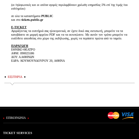
(
οι τηλεφωνικές και οι online αγορές περιλαμβάνουν χρέωση υπηρεσίας 5% επί της τιμής του
εισιτηρίου
)
σε ολα τα καταστήματα
PUBLIC
και στο
tickets.public.gr
E-TICKET
Αγοράζοντας τα εισιτήριά σας ηλεκτρονικά, αν έχετε δικό σας εκτυπωτή, μπορείτε να τα
κατεβάσετε σε μορφή αρχείου PDF και να τα εκτυπώσετε. Με αυτόν τον τρόπο μπορείτε να
εισέλθετε απευθείας στο χώρο της εκδήλωσης, χωρίς να περάσετε πρώτα από το ταμείο.
ΠΑΡΑΓΩΓΗ
ΕΘΝΙΚΟ ΘΕΑΤΡΟ
ΑΦΜ: 090025586
ΔΟΥ: Α ΑΘΗΝΩΝ
ΕΔΡΑ: ΚΟΥΜΟΥΝΔΟΥΡΟΥ 20, ΑΘΗΝΑ
ΕΙΣΙΤΗΡΙΑ
ΕΠΙΚΟΙΝΩΝΙΑ
TICKET SERVICES