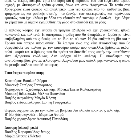
αίμα. Ο νεκρός πατέρας ζητά εκδίκηση και η παρουσία του στο έργο είναι εξίσου
ισχυρή, με διαφορετικό τρόπο φυσικά, όπως και στον
Αγαμέμνονα
. Το τοπίο στις
Χοηφόρους
είναι ζοφερό και απειλητικό. Ένα νέο κράτος υπό το καθεστώς βίας,
τρομοκρατίας και φοβικής σιωπής - το ζευγάρι των σφετεριστών, και παράνομων
εραστών, που έχει κλέψει με δόλο την εξουσία από τον νόμιμο βασιλιά, έχει βάψει
τα χέρια του με αίμα κι έχει βυθίσει τη χώρα στο σκοτάδι και το χάος.
Ο παλαιός κόσμος έχει φτάσει σε τραγικό αδιέξοδο και έχει χρεοκοπήσει, ηθικά,
κοινωνικά και πολιτικά. Η αποτρόπαιη πράξη που θα διαπράξει ο Ορέστης είναι
επιβεβλημένη από τους θεούς και το ίδιο το σύμπαν. Η βία επιζητά τη βία και η
Ερινύα του πατέρα παραμονεύει. Το λαμπρό φως της νέας Δικαιοσύνης που θα
συμφιλιώσει τον παλαιό με τον καινούριο κόσμο που ανατέλλει, βρίσκεται ακόμη
πολύ μακριά και ο δρόμος που θα πρέπει να διανυθεί προς αυτήν την κατεύθυνση
είναι εξαιρετικά επώδυνος. Δεν υπάρχει άλλη επιλογή. Η επανάληψη της
αποτρόπαιης βίας γίνεται τελετουργία εξαγνισμού μιας ολόκληρης κοινωνίας η οποία
θα μεταβεί απΆ το σκοτάδι στο φως.
Ταυτότητα παράστασης
Κοστούμια: Βασιλική Σύρμα
Μουσική: Σταύρος Γασπαράτος
Χορογραφία - Σχεδιασμός κίνησης: Μόνικα Έλενα Κολοκοτρώνη
Μουσική διδασκαλία: Μελίνα Παιονίδου
Βοηθός σκηνοθέτη: Μάγδα Κόρπη
Βοηθός ενδυματολόγου: Ειρήνη Γεωργακίλα
Θερμές ευχαριστίες για την πολύτιμη βοήθεια στο πλαίσιο πρακτικής άσκησης
Β΄ Βοηθός σκηνοθέτη: Μαριτίνα Αστρά
Βοηθός χορογράφου: Λουκιανή Παπαδάκη
Διανομή (αλφαβητικά)
Βασίλης Καραμπούλας:
Ικέτης
Μαρία Κίτσου:
Ηλέκτρα