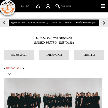
EL
EN
Αναζήτηση
Πανεπιστημίου 39, Αθήνα
Αρχική σελίδα
Online παραστάσεις
Συναυλίες
Θέατρο
Χορός/Χοροθέατρο
Παιδικά
210 7234567
ΟΡΕΣΤΕΙΑ του Αισχύλου
info@ticketservices.gr
ΕΘΝΙΚΟ ΘΕΑΤΡΟ - ΠΕΡΙΟΔΕΙΑ
Αναζήτηση
ΠΑΡΟΥΣΙΑΣΗ
ΠΛΗΡΟΦΟΡΙΕΣ
ΕΙΣΙΤΗΡΙΑ
Σύνδεση/Εγγραφή
ΠΑΡΟΥΣΙΑΣΗ
Παραγγελία
Αναζήτηση παραγγελίας
Προσωπικά Δεδομένα
Πληροφορίες