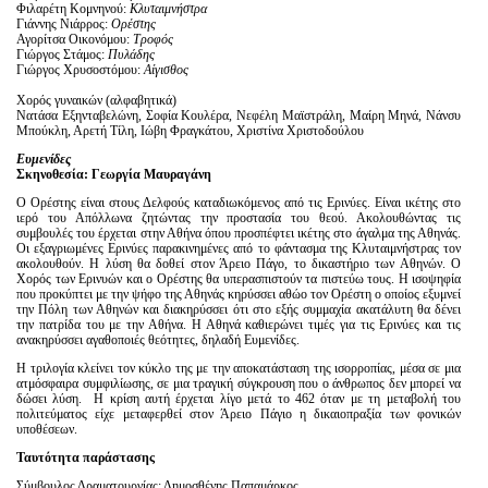
Φιλαρέτη Κομνηνού:
Κλυταιμνήστρα
Γιάννης Νιάρρος:
Ορέστης
Αγορίτσα Οικονόμου:
Τροφός
Γιώργος Στάμος:
Πυλάδης
Γιώργος Χρυσοστόμου:
Αίγισθος
Χορός γυναικών (αλφαβητικά)
Νατάσα Εξηνταβελώνη, Σοφία Κουλέρα, Νεφέλη Μαϊστράλη, Μαίρη Μηνά, Νάνσυ
Μπούκλη, Αρετή Τίλη, Ιώβη Φραγκάτου, Χριστίνα Χριστοδούλου
Ευμενίδες
Σκηνοθεσία: Γεωργία Μαυραγάνη
O Oρέστης είναι στους Δελφούς καταδιωκόμενος από τις Ερινύες. Είναι ικέτης στο
ιερό του Απόλλωνα ζητώντας την προστασία του θεού. Ακολουθώντας τις
συμβουλές του έρχεται στην Αθήνα όπου προσπέφτει ικέτης στο άγαλμα της Αθηνάς.
Οι εξαγριωμένες Ερινύες παρακινημένες από το φάντασμα της Κλυταιμνήστρας τον
ακολουθούν. Η λύση θα δοθεί στον Άρειο Πάγο, το δικαστήριο των Αθηνών. Ο
Χορός των Ερινυών και ο Ορέστης θα υπερασπιστούν τα πιστεύω τους. Η ισοψηφία
που προκύπτει με την ψήφο της Αθηνάς κηρύσσει αθώο τον Ορέστη ο οποίος εξυμνεί
την Πόλη των Αθηνών και διακηρύσσει ότι στο εξής συμμαχία ακατάλυτη θα δένει
την πατρίδα του με την Αθήνα. Η Αθηνά καθιερώνει τιμές για τις Ερινύες και τις
ανακηρύσσει αγαθοποιές θεότητες, δηλαδή Ευμενίδες.
Η τριλογία κλείνει τον κύκλο της με την αποκατάσταση της ισορροπίας, μέσα σε μια
ατμόσφαιρα συμφιλίωσης, σε μια τραγική σύγκρουση που ο άνθρωπος δεν μπορεί να
δώσει λύση. Η κρίση αυτή έρχεται λίγο μετά το 462 όταν με τη μεταβολή του
πολιτεύματος είχε μεταφερθεί στον Άρειο Πάγιο η δικαιοπραξία των φονικών
υποθέσεων.
Ταυτότητα παράστασης
Σύμβουλος Δραματουργίας: Δημοσθένης Παπαμάρκος