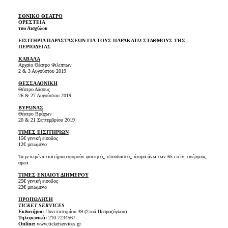
ΕΘΝΙΚΟ ΘΕΑΤΡΟ
ΟΡΕΣΤΕΙΑ
του Αισχύλου
ΕΙΣΙΤΗΡΙΑ ΠΑΡΑΣΤΑΣΕΩΝ ΓΙΑ ΤΟΥΣ ΠΑΡΑΚΑΤΩ ΣΤΑΘΜΟΥΣ ΤΗΣ
ΠΕΡΙΟΔΕΙΑΣ
ΚΑΒΑΛΑ
Αρχαίο Θέατρο Φιλιππων
2 & 3 Αυγούστου 2019
ΘΕΣΣΑΛΟΝΙΚΗ
Θέατρο Δάσους
26 & 27 Αυγούστου 2019
ΒΥΡΩΝΑΣ
Θέατρο Βράχων
20 & 21 Σεπτεμβρίου 2019
ΤΙΜΕΣ ΕΙΣΙΤΗΡΙΩΝ
15€ γενική είσοδος
12€ μειωμένο
Τα μειωμένα εισιτήρια αφορούν φοιτητές, σπουδαστές, άτομα άνω των 65 ετών, ανέργους,
αμεα
ΤΙΜΕΣ ΕΝΙΑΙΟΥ ΔΙΗΜΕΡΟΥ
25€ γενική είσοδος
22€ μειωμένο
ΠΡΟΠΩΛΗΣΗ
TICKET SERVICES
Εκδοτήριο:
Πανεπιστημίου 39 (Στοά Πεσμαζόγλου)
Τηλεφωνικά:
210 7234567
Online:
www.ticketservices.gr