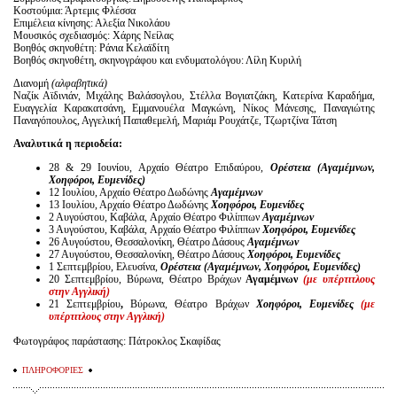
Κοστούμια: Άρτεμις Φλέσσα
Επιμέλεια κίνησης: Αλεξία Νικολάου
Μουσικός σχεδιασμός: Χάρης Νείλας
Βοηθός σκηνοθέτη: Ράνια Κελαϊδίτη
Βοηθός σκηνοθέτη, σκηνογράφου και ενδυματολόγου: Λίλη Κυριλή
Διανομή
(αλφαβητικά)
Ναζίκ Αϊδινιάν, Μιχάλης Βαλάσογλου, Στέλλα Βογιατζάκη, Κατερίνα Καραδήμα,
Ευαγγελία Καρακατσάνη, Εμμανουέλα Μαγκώνη, Νίκος Μάνεσης, Παναγιώτης
Παναγόπουλος, Αγγελική Παπαθεμελή, Μαριάμ Ρουχάτζε, Τζωρτζίνα Τάτση
Αναλυτικά η περιοδεία:
28 & 29 Ιουνίου, Αρχαίο Θέατρο Επιδαύρου,
Ορέστεια (Αγαμέμνων,
Χοηφόροι, Ευμενίδες)
12 Ιουλίου, Αρχαίο Θέατρο Δωδώνης
Αγαμέμνων
13 Ιουλίου, Αρχαίο Θέατρο Δωδώνης
Χοηφόροι, Ευμενίδες
2 Αυγούστου,
Καβάλα,
Αρχαίο Θέατρο Φιλίππων
Αγαμέμνων
3 Αυγούστου, Καβάλα
,
Αρχαίο Θέατρο
Φιλίππων
Χοηφόροι, Ευμενίδες
26 Αυγούστου, Θεσσαλονίκη, Θέατρο Δάσους
Αγαμέμνων
27 Αυγούστου, Θεσσαλονίκη, Θέατρο Δάσους
Χοηφόροι, Ευμενίδες
1 Σεπτεμβρίου, Ελευσίνα,
Ορέστεια (Αγαμέμνων, Χοηφόροι, Ευμενίδες)
20 Σεπτεμβρίου, Βύρωνα, Θέατρο Βράχων
Αγαμέμνων
(με υπέρτιτλους
στην Αγγλική)
21 Σεπτεμβρίου
,
Βύρωνα, Θέατρο Βράχων
Χοηφόροι, Ευμενίδες
(με
υπέρτιτλους στην Αγγλική)
Φωτογράφος παράστασης: Πάτροκλος Σκαφίδας
ΠΛΗΡΟΦΟΡΙΕΣ