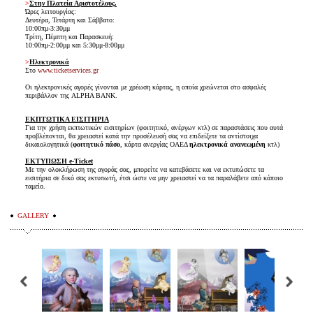
>
Στην Πλατεία Αριστοτέλους.
Ώρες λειτουργίας:
Δευτέρα, Τετάρτη και Σάββατο:
10:00πμ-3:30μμ
Τρίτη, Πέμπτη και Παρασκευή:
10:00πμ-2:00μμ και 5:30μμ-8:00μμ
>
Ηλεκτρονικά
Στο
www.ticketservices.gr
Οι ηλεκτρονικές αγορές γίνονται με χρέωση κάρτας, η οποία χρεώνεται στο ασφαλές
περιβάλλον της ALPHA BANK.
ΕΚΠΤΩΤΙΚΑ ΕΙΣΙΤΗΡΙΑ
Για την χρήση εκπτωτικών εισιτηρίων (φοιτητικό, ανέργων κτλ) σε παραστάσεις που αυτά
προβλέπονται, θα χρειαστεί κατά την προσέλευσή σας να επιδείξετε τα αντίστοιχα
δικαιολογητικά (
φοιτητικό πάσο
, κάρτα ανεργίας ΟΑΕΔ
ηλεκτρονικά ανανεωμένη
κτλ)
ΕΚΤΥΠΩΣΗ e-Ticket
Με την ολοκλήρωση της αγοράς σας, μπορείτε να κατεβάσετε και να εκτυπώσετε τα
εισιτήρια σε δικό σας εκτυπωτή, έτσι ώστε να μην χρειαστεί να τα παραλάβετε από κάποιο
ταμείο.
GALLERY