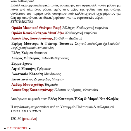
κουκλοθεάτρου!
Ειδυλλιακά αρχαιοελληνικά τοπία, οι απαρχές των αρχαιοελληνικών μύθων μα
πάνω από όλα ένας φόρος τιμής στις αξίες της φιλίας και της αγάπης
συνθέτουν τον πυρήνα ενός συναρπαστικού καλλιτεχνικού εγχειρήματος για
όλη την οικογένεια, ως ιδανική πρόταση για τις εορταστικές μέρες.
ΣΥΝΤΕΛΕΣΤΕΣ
Ομάδα Μουσικού Θεάτρου Ραφή
Σύλληψη
,
Καλλιτεχνική επιμέλεια
Ομάδα Κουκλοθεάτρου ΜπαGάζια
Καλλιτεχνική επιμέλεια
Αποστόλης Κουτσογιάννης
Σύνθεση – Διασκευή
Ειρήνη Μάστορα & Γιάννης Τσιούτας
Σκηνικά-κοστούμια-σχεδιασμός/
εμψύχωση/κατασκευή κούκλας
Ελένη Χούμου
Φωτισμοί
Σπύρος Μάστορας
Βίντεο-Φωτογραφίες
Συμμετέχουν:
Λητώ Μεσσήνη
Υψίφωνος
Αναστασία Κότσαλη
Μεσόφωνος
Κωνσταντίνος Ζιγκερίδης
Μπαγιάν
Αλέξης Μαστιχιάδης
Τσέμπαλο
Αποστόλης Κουτσογιάννης
Φλάουτο με ράμφος, electronics
Ακούγονται οι φωνές των:
Ελένη Κατσαμά, Έλλη & Μαριώ Ντε Φλαβίις
Η παράσταση επιχορηγείται από το Υπουργείο Πολιτισμού & Αθλητισμού.
ΤΙΜΕΣ ΕΙΣΙΤΗΡΙΩΝ
12€, 8€ (
μειωμένο
)
ΠΛΗΡΟΦΟΡΙΕΣ