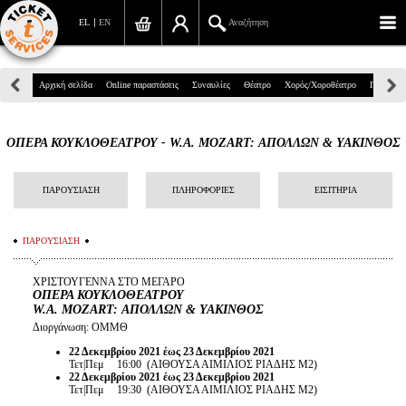
EL
EN
Αναζήτηση
Πανεπιστημίου 39, Αθήνα
Αρχική σελίδα
Online παραστάσεις
Συναυλίες
Θέατρο
Χορός/Χοροθέατρο
Παιδικά
210 7234567
ΟΠΕΡΑ ΚΟΥΚΛΟΘΕΑΤΡΟΥ - W.A. MOZART: ΑΠΟΛΛΩΝ & ΥΑΚΙΝΘΟΣ
info@ticketservices.gr
Αναζήτηση
ΠΑΡΟΥΣΙΑΣΗ
ΠΛΗΡΟΦΟΡΙΕΣ
ΕΙΣΙΤΗΡΙΑ
Σύνδεση/Εγγραφή
ΠΑΡΟΥΣΙΑΣΗ
Παραγγελία
ΧΡΙΣΤΟΥΓΕΝΝΑ ΣΤΟ ΜΕΓΑΡΟ
ΟΠΕΡΑ ΚΟΥΚΛΟΘΕΑΤΡΟΥ
Αναζήτηση παραγγελίας
W.A. MOZART: ΑΠΟΛΛΩΝ & ΥΑΚΙΝΘΟΣ
Διοργάνωση: ΟΜΜΘ
Προσωπικά Δεδομένα
22 Δεκεμβρίου 2021 έως 23 Δεκεμβρίου 2021
Τετ|Πεμ 16:00 (ΑΙΘΟΥΣΑ ΑΙΜΙΛΙΟΣ ΡΙΑΔΗΣ Μ2)
Πληροφορίες
22 Δεκεμβρίου 2021 έως 23 Δεκεμβρίου 2021
Τετ|Πεμ 19:30 (ΑΙΘΟΥΣΑ ΑΙΜΙΛΙΟΣ ΡΙΑΔΗΣ Μ2)