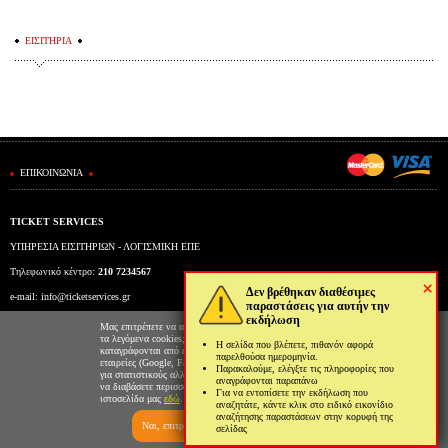
ΕΙΣΙΤΗΡΙΑ
ΕΠΙΚΟΙΝΩΝΙΑ
TICKET SERVICES
ΥΠΗΡΕΣΙΑ ΕΙΣΙΤΗΡΙΩΝ - ΛΟΓΙΣΜΙΚΗ ΕΠΕ
Τηλεφωνικό κέντρο:
210 7234567
×
Δεν βρέθηκαν διαθέσιμες
e-mail:
info@ticketservices.gr
παραστάσεις για αυτήν την
εκδήλωση
Εκδοτήριο: Πανεπιστημίου 39 (Στοά Πεσμαζόγλου), Αθήνα
Μας επιτρέπετε να αποθηκεύουμε στον φυλλομετρητή σας
τα λεγόμενα cookies; Με αυτόν τον τρόπο θα
Η σελίδα που βλέπετε, πιθανόν αφορά
Ώρες λειτουργίας εκδοτηρίου: Δευ-Παρ: 9πμ-5μμ
καταγράφονται από εμάς και τρίτες συνεργαζόμενες
παρελθούσα ημερομηνία.
εταιρείες (Google, Facebook κτλ) στοιχεία επισκεψιμότητας
Παρακαλούμε, ελέγξτε τις πληροφορίες που
για στατιστικούς αλλά και διαφημιστικούς λόγους. Μπορείτε
αναγράφονται παραπάνω
να διαβάσετε περισσότερα για την χρήση cookies από την
Για να εντοπίσετε την εκδήλωση που
ιστοσελίδα μας
εδώ
.
αναζητάτε, κάντε κλικ στο ειδικό εικονίδιο
αναζήτησης παραστάσεων στην κορυφή της
Ναι, επιτρέπω
Όχι, δεν επιτρέπω
σελίδας
Ticketing System by TicketServices.gr