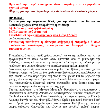
Είσοδος διαχειριστή
Πριν από την αγορά εισιτηρίου, είναι απαραίτητο να ενημερωθείτε
σχετικά με τις:
Οδηγίες για την ασφαλή διεξαγωγή εκδηλώσεων σε κλειστούς χώρους
ΠΡΟΣΟΧΗ:
Σε συνέχεια της ισχύουσας ΚΥΑ, για την είσοδο των θεατών σε
κλειστούς χώρους είναι απαραίτητη η επίδειξη:
Α) Πιστοποιητικού εμβολιασμού ή
Β) Πιστοποιητικού νόσησης ή
Γ) Self-test 24 ωρών
για ανηλίκους από 4
έως 17 ετών
συνδυαστικά προς:
αστυνομική ταυτότητα ή δίπλωμα οδήγησης ή διαβατήριο ή άλλο
αποδεικτικό ταυτότητας, προκειμένου να διενεργείται έλεγχος
ταυτοπροσωπίας
Τι συμβαίνει όταν ένα παιδί γράφει μουσική για να την παίξουν και να την
τραγουδήσουν τα άλλα παιδιά; Όταν εμπνέεται από τη μυθολογία της
Ελλάδας, τα ονειρικά τοπία και τη συναρπαστική ιστορία της; Ειδικά για την
περίπτωση του μικρού Μότσαρτ το αποτέλεσμα παραμένει...μαγικό!
Αντλώντας έμπνευση από το ομώνυμο μύθο του Οβιδίου, ο εντεκάχρονος
Μότσαρτ γράφει το έργο για ένα σχολείο στο Σάλτσμπουργκ παραλλάσσοντας
την ιστορία ως ένα φόρο τιμής στη δύναμη της φιλίας και το μεγαλείο της
φύσης, κάνοντας την ιδανική για το νεανικό κοινό. Μια όπερα-κομψοτέχνημα,
που παρουσιάζεται εξαιρετικά σπάνια, συναρπάζει τους θεατές όλων των
ηλικιών με τη φρεσκάδα και τη νεανική της χάρη.
Για την παράσταση στο Μέγαρο Μουσικής Θεσσαλονίκης συμπράττουν ο
Θεσσαλονικιός συνθέτης Αποστόλης Κουτσογιάννης, resident composer στο
Cambridge και ιδρυτής του Oros Ensemble, η τακτική συνεργάτης της Εθνικής
Λυρικής Σκηνής και του Φεστιβάλ Αθηνών Ομάδα μουσικού θεάτρου Ραφή
και η δραστήρια στα μεγαλύτερα κουκλοπαιχτικά Φεστιβάλ της Ευρώπης
puppet collective Μπαγκάζια, προτείνοντας μια μοναδική εκδοχή όπερας-