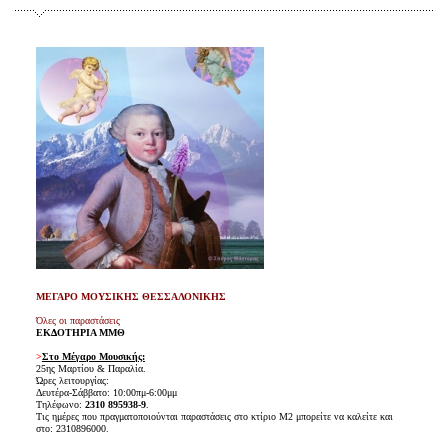
ΜΕΓΑΡΟ ΜΟΥΣΙΚΗΣ ΘΕΣΣΑΛΟΝΙΚΗΣ
Όλες οι παραστάσεις
ΕΚΔΟΤΗΡΙΑ ΜΜΘ
>
Στο Μέγαρο Μουσικής:
25ης Μαρτίου & Παραλία.
Ώρες λειτουργίας:
Δευτέρα-Σάββατο: 10:00πμ-6:00μμ
Τηλέφωνο:
2310 895938-9
.
Τις ημέρες που πραγματοποιούνται παραστάσεις στο κτίριο Μ2 μπορείτε να καλείτε και
στο: 2310896000.