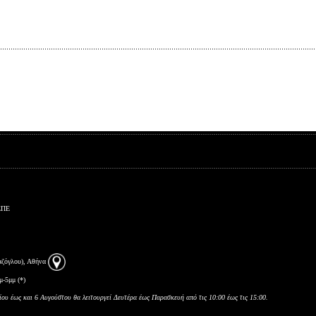
ΕΠΕ
αζόγλου), Αθήνα
μ-5μμ (*)
ίου έως και 6 Αυγούστου θα λειτουργεί Δευτέρα έως Παρασκευή από τις 10:00 έως τις 15:00.