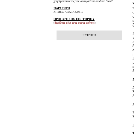
χρησιμοποιώντας τον δοκιμαστικό κωδικό "
test
"
ΠΑΡΑΓΩΓΗ
ΔΗΜΟΣ ΑΒΔΕΛΙΩΔΗΣ
ΟΡΟΙ ΧΡΗΣΗΣ ΕΙΣΙΤΗΡΙΟΥ
(
διαβάστε εδώ τους όρους χρήσης
)
ΕΙΣΙΤΗΡΙΑ
Τ