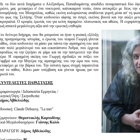
Με τα δύο αυτά διηγήματα ο Αλέξανδρος Παπαδιαμάντης αποδίδει συναρπαστικά δύο όψ
πρώτο, μας μεταφέρει σ' ένα νυκτερινό, καλοκαιρινό τοπίο, όπου αντικρίζει με δέος την
συνομήλικής του Μοσχούλας, καθώς εκείνη κολυμπώντας αναδύεται γυμνή μέσα απ' τη φω
στο φως της Σελήνης. Όταν κινδυνεύει αίφνης να πνιγεί, εκείνος βουτά και την σώζει με
ακρογιαλιά. Ο κρυφός έρωτάς του για κείνη παραμένει πλατωνικός και αθώος. Η ευχαρίστη
ζωή αποκτά μεγαλύτερη αξία από την ερωτική επιθυμία.
Στο δεύτερο διήγημα, που θα μπορούσε να ήταν η φυσική εξέλιξη
της προηγούμενης ιστορίας, ο έρωτας του νεαρού Γιωργή γίνεται
πάθος, όταν κινδυνεύει να χάσει για πάντα την αγαπημένη του από
έναν πολύ μεγαλύτερό του και ευκατάστατο Άνδρα, που έρχεται
αιφνιδίως να την ζητήσει σε γάμο και να την παντρευτεί την ίδια
μέρα. Η ταραγμένη σκέψη του Γιωργή σχεδιάζει να πνίξει τον
Γαμβρό και την Μητέρα της αγαπημένης του την ώρα που τους
μεταφέρει με την βάρκα του. Την ύστατη όμως στιγμή παραιτείται
από το πάθος. Κάνει μιαν υπέρβαση και γίνεται ήρωας για τον
έρωτά του.
ΣΥΝΤΕΛΕΣΤΕΣ ΠΑΡΑΣΤΑΣΗΣ
Δραματουργία / Διδασκαλία Ερμηνείας /
Σκηνική Όψη / Σκηνοθεσία:
Δήμος Αβδελιώδης
Μουσική: Claude Debussy, "La mer"
Ερμηνεύουν:
Θεμιστοκλής Καρποδίνης
Σκιά Μεγαλοδικηγόρου:
Γιάννης Κολόι
ΠΑΡΑΓΩΓΗ:
Δήμος Αβδελιώδης
ιμή εισιτηρίου:
8€