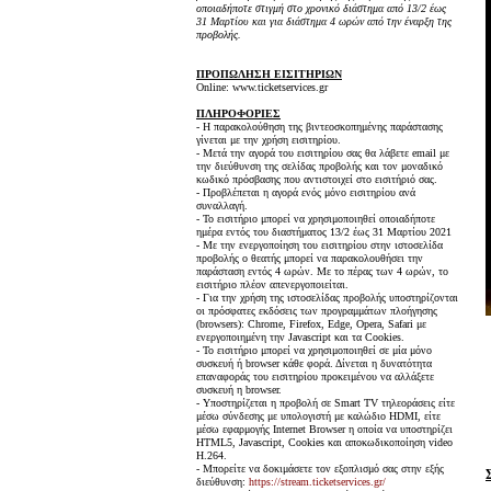
οποιαδήποτε στιγμή στο χρονικό διάστημα από 13/2 έως
31 Μαρτίου και για διάστημα 4 ωρών από την έναρξη της
προβολής.
ΠΡΟΠΩΛΗΣΗ ΕΙΣΙΤΗΡΙΩΝ
Online: www.ticketservices.gr
ΠΛΗΡΟΦΟΡΙΕΣ
- Η παρακολούθηση της βιντεοσκοπημένης παράστασης
γίνεται με την χρήση εισιτηρίου.
- Μετά την αγορά του εισιτηρίου σας θα λάβετε email με
την διεύθυνση της σελίδας προβολής και τον μοναδικό
κωδικό πρόσβασης που αντιστοιχεί στο εισιτήριό σας.
- Προβλέπεται η αγορά ενός μόνο εισιτηρίου ανά
συναλλαγή.
- Το εισιτήριο μπορεί να χρησιμοποιηθεί οποιαδήποτε
ημέρα εντός του διαστήματος 13/2 έως 31 Μαρτίου 2021
- Με την ενεργοποίηση του εισιτηρίου στην ιστοσελίδα
προβολής ο θεατής μπορεί να παρακολουθήσει την
παράσταση εντός 4 ωρών. Με το πέρας των 4 ωρών, το
εισιτήριο πλέον απενεργοποιείται.
- Για την χρήση της ιστοσελίδας προβολής υποστηρίζονται
οι πρόσφατες εκδόσεις των προγραμμάτων πλοήγησης
(browsers): Chrome, Firefox, Edge, Opera, Safari με
ενεργοποιημένη την Javascript και τα Cookies.
- Το εισιτήριο μπορεί να χρησιμοποιηθεί σε μία μόνο
συσκευή ή browser κάθε φορά. Δίνεται η δυνατότητα
επαναφοράς του εισιτηρίου προκειμένου να αλλάξετε
συσκευή η browser.
- Υποστηρίζεται η προβολή σε Smart TV τηλεοράσεις είτε
μέσω σύνδεσης με υπολογιστή με καλώδιο HDMI, είτε
μέσω εφαρμογής Internet Browser η οποία να υποστηρίζει
HTML5, Javascript, Cookies και αποκωδικοποίηση video
H.264.
- Μπορείτε να δοκιμάσετε τον εξοπλισμό σας στην εξής
διεύθυνση:
https://stream.ticketservices.gr/