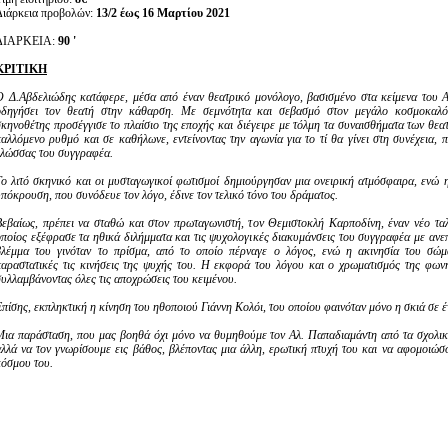
Διάρκεια προβολών:
13/2 έως 16 Μαρτίου 2021
ΔΙΑΡΚΕΙΑ:
90 '
ΚΡΙΤΙΚΗ
Ο Δ.Αβδελιώδης κατάφερε, μέσα από έναν θεατρικό μονόλογο, βασισμένο στα κείμενα του 
οδηγήσει τον θεατή στην κάθαρση. Με σεμνότητα και σεβασμό στον μεγάλο κοσμοκαλό
σκηνοθέτης προσέγγισε το πλαίσιο της εποχής και διέγειρε με τόλμη τα συναισθήματα των θε
παλλόμενο ρυθμό και σε καθήλωνε, εντείνοντας την αγωνία για το τί θα γίνει στη συνέχεια,
γλώσσας του συγγραφέα.
Το λιτό σκηνικό και οι μυσταγωγικοί φωτισμοί δημιούργησαν μια ονειρική ατμόσφαιρα, ενώ η
πόκρουση, που συνόδευε τον λόγο, έδινε τον τελικό τόνο του δράματος.
Βεβαίως, πρέπει να σταθώ και στον πρωταγωνιστή, τον Θεμιστοκλή Καρποδίνη, έναν νέο τα
οποίος εξέφρασε τα ηθικά διλήμματα και τις ψυχολογικές διακυμάνσεις του συγγραφέα με ανε
βλέμμα του γινόταν το πρίσμα, από το οποίο πέρναγε ο λόγος, ενώ η ακινησία του σώμ
παραστατικές τις κινήσεις της ψυχής του. Η εκφορά του λόγου και ο χρωματισμός της φων
συλλαμβάνοντας όλες τις αποχρώσεις του κειμένου.
πίσης, εκπληκτική η κίνηση του ηθοποιού Γιάννη Κολόι, του οποίου φαινόταν μόνο η σκιά σε έ
Μια παράσταση, που μας βοηθά όχι μόνο να θυμηθούμε τον Αλ. Παπαδιαμάντη από τα σχολι
αλλά να τον γνωρίσουμε εις βάθος, βλέποντας μια άλλη, ερωτική πτυχή του και να αφομοιώσ
κόσμου του.