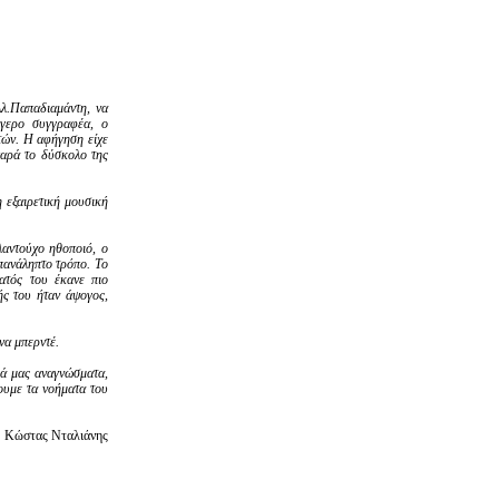
Αλ.Παπαδιαμάντη, να
γερο συγγραφέα, ο
ατών. Η αφήγηση είχε
 παρά το δύσκολο της
 εξαιρετική μουσική
λαντούχο ηθοποιό, ο
πανάληπτο τρόπο. Το
ατός του έκανε πιο
ής του ήταν άψογος,
να μπερντέ.
κά μας αναγνώσματα,
ουμε τα νοήματα του
Κώστας Νταλιάνης