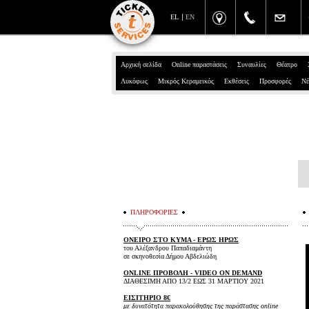
EL
EN
Αρχική σελίδα
Online παραστάσεις
Συναυλίες
Θέατρο
Λυκόφως
Μικρός Κεραμεικός
Εκθέσεις
Προσφορές
Νέ
ΠΛΗΡΟΦΟΡΙΕΣ
ΟΝΕΙΡΟ ΣΤΟ ΚΥΜΑ - ΕΡΩΣ ΗΡΩΣ
του Αλέξανδρου Παπαδιαμάντη
σε σκηνοθεσία Δήμου Αβδελιώδη
ONLINE ΠΡΟΒΟΛΗ - VIDEO ON DEMAND
ΔΙΑΘΕΣΙΜΗ ΑΠΟ 13/2 ΕΩΣ 31 ΜΑΡΤΙΟΥ 2021
ΕΙΣΙΤΗΡΙΟ 8€
με δυνατότητα παρακολούθησης της παράστασης online