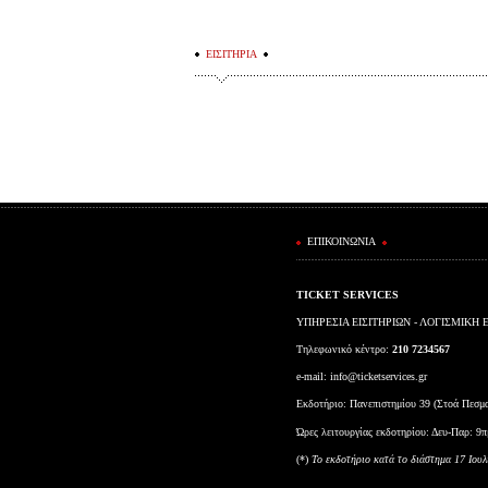
ΕΙΣΙΤΗΡΙΑ
ΕΠΙΚΟΙΝΩΝΙΑ
TICKET SERVICES
ΥΠΗΡΕΣΙΑ ΕΙΣΙΤΗΡΙΩΝ - ΛΟΓΙΣΜΙΚΗ 
Τηλεφωνικό κέντρο:
210 7234567
e-mail:
info@ticketservices.gr
Εκδοτήριο: Πανεπιστημίου 39 (Στοά Πεσμ
Ώρες λειτουργίας εκδοτηρίου: Δευ-Παρ: 9π
(*)
To εκδοτήριο κατά το διάστημα 17 Ιουλ