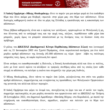
Η
Λαϊκή Ορχήστρα «Μίκης Θεοδωράκης»
δίνει το παρών για μια ακόμα φορά σε ένα ευαίσθητο
θέμα που δίνει ακόμα μια θλιβερή «πρωτιά» στην χώρα μας: στο θέμα των αδέσποτων. Είναι
δυστυχώς καθημερινή εικόνα σε όλα τα μέρη της Ελλάδας η εγκατάλειψη και η κακοποίηση των
αδέσποτων.
Όπως βέβαια καθημερινός είναι και ο αγώνας των φιλόζωων, οργανωμένων σε Φιλοζωικές ή μη,
που δίνοντας από το υστέρημά τους και την ψυχή τους, σώζουν, περιθάλπουν κάθε μέρα όσα
μπορούν, χωρίς όμως να μπορούν αποκλειστικά με τις δυνάμεις τους να δώσουν λύση στο
πρόβλημα.
Ο ρόλος του
ΔΙΚΕΠΑΖ (Διαδημοτικό Κέντρο Περίθαλψης Αδέσποτων Ζώων)
που λειτουργεί
από τις 15 Ιανουαρίου 2003 στο Σχιστό Περάματος,
είναι κυριολεκτικά σωτήριος για ένα πολύ
μεγάλο αριθμό αδέσποτων της Αττικής (45.000 αδέσποτα ως τώρα έχουν λάβει τις πολύτιμες
υπηρεσίες του), όμως, σε καμία περίπτωση δεν αρκεί.
Είναι ανάγκη να ευαισθητοποιηθεί η Πολιτεία, η Τοπική Αυτοδιοίκηση αλλά και όλοι οι πολίτες,
ώστε με έναν κοινό αγώνα να αλλάξουν οι τραγικές συνθήκες κάτω από τις οποίες ζουν κάθε
στιγμή τα αδέσποτα, να εκλείψει η εικόνα που στιγματίζει την χώρα μας διεθνώς.
Ο Μίκης Θεοδωράκης, έδινε πάντα το παρών όσο ζούσε, φιλοξενώντας στο σπίτι του μεγάλο
αριθμό αδέσποτων, συμμετέχοντας και ενισχύοντας τις προσπάθειες των Φιλοζωικών Οργανώσεων
της γειτονιάς του αλλά και άλλων περιοχών.
Η Λαϊκή Ορχήστρα που φέρει το όνομά του, συνεχίζοντας το έργο του και σ' αυτόν τον τομέα,
συμμετέχει αφιλοκερδώς σε μια μεγάλη συναυλία που οργανώνεται από το ΔΙΚΕΠΑΖ την Τετάρτη
28 Σεπτεμβρίου 2022, στο Δημοτικό Αμφιθέατρο «Θανάσης Βέγγος» στο Κορυδαλλό, με σκοπό την
ενημέρωση και ευαισθητοποίηση όλων, αρμοδίων, φορέων και πολιτών για το θέμα των
αδέσποτων.