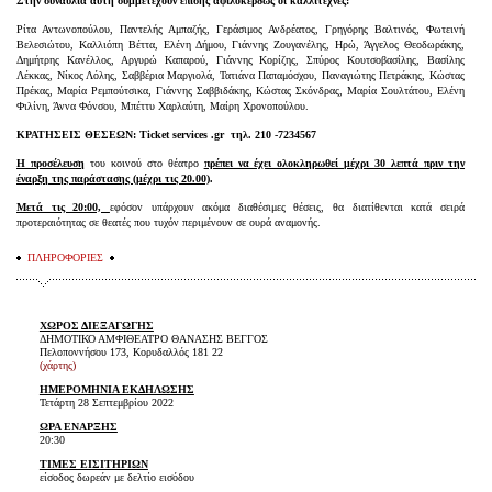
Στην συναυλία αυτή συμμετέχουν επίσης αφιλοκερδώς οι καλλιτέχνες:
Ρίτα Αντωνοπούλου, Παντελής Αμπαζής, Γεράσιμος Ανδρέατος, Γρηγόρης Βαλτινός, Φωτεινή
Βελεσιώτου, Καλλιόπη Βέττα, Ελένη Δήμου, Γιάννης Ζουγανέλης, Ηρώ, Άγγελος Θεοδωράκης,
Δημήτρης Κανέλλος, Αργυρώ Καπαρού, Γιάννης Κορίζης, Σπύρος Κουτσοβασίλης, Βασίλης
Λέκκας, Νίκος Λόλης, Σαββέρια Μαργιολά, Τατιάνα Παπαμόσχου, Παναγιώτης Πετράκης, Κώστας
Πρέκας, Μαρία Ρεμπούτσικα, Γιάννης Σαββιδάκης, Κώστας Σκόνδρας, Μαρία Σουλτάτου, Ελένη
Φιλίνη, Άννα Φόνσου, Μπέττυ Χαρλαύτη, Μαίρη Χρονοπούλου.
ΚΡΑΤΗΣΕΙΣ ΘΕΣΕΩΝ: Ticket services .gr τηλ. 210 -7234567
Η προσέλευση
του κοινού στο θέατρο
πρέπει να έχει ολοκληρωθεί μέχρι 30 λεπτά πριν την
έναρξη της παράστασης (μέχρι τις 20.00)
.
Μετά τις 20:00,
εφόσον υπάρχουν ακόμα διαθέσιμες θέσεις, θα διατίθενται κατά σειρά
προτεραιότητας σε θεατές που τυχόν περιμένουν σε ουρά αναμονής.
ΠΛΗΡΟΦΟΡΙΕΣ
ΧΩΡΟΣ ΔΙΕΞΑΓΩΓΗΣ
ΔΗΜΟΤΙΚΟ ΑΜΦΙΘΕΑΤΡΟ ΘΑΝΑΣΗΣ ΒΕΓΓΟΣ
Πελοποννήσου 173, Κορυδαλλός 181 22
(χάρτης)
ΗΜΕΡΟΜΗΝΙΑ ΕΚΔΗΛΩΣΗΣ
Τετάρτη 28 Σεπτεμβρίου 2022
ΩΡΑ ΕΝΑΡΞΗΣ
20:30
ΤΙΜΕΣ ΕΙΣΙΤΗΡΙΩΝ
είσοδος δωρεάν με δελτίο εισόδου