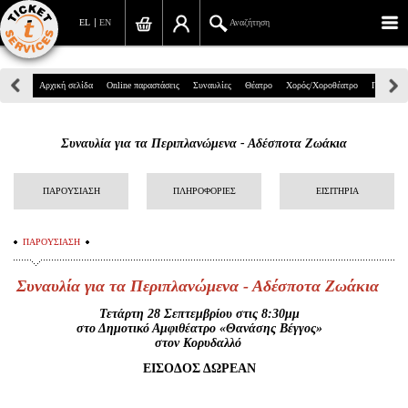
EL
EN
Αναζήτηση
Πανεπιστημίου 39, Αθήνα
Αρχική σελίδα
Online παραστάσεις
Συναυλίες
Θέατρο
Χορός/Χοροθέατρο
Παιδικά
210 7234567
Συναυλία για τα Περιπλανώμενα - Αδέσποτα Ζωάκια
info@ticketservices.gr
Αναζήτηση
ΠΑΡΟΥΣΙΑΣΗ
ΠΛΗΡΟΦΟΡΙΕΣ
ΕΙΣΙΤΗΡΙΑ
Σύνδεση/Εγγραφή
ΠΑΡΟΥΣΙΑΣΗ
Παραγγελία
Συναυλία για τα Περιπλανώμενα - Αδέσποτα Ζωάκια
Αναζήτηση παραγγελίας
Τετάρτη 28 Σεπτεμβρίου στις 8:30μμ
στο Δημοτικό Αμφιθέατρο «Θανάσης Βέγγος»
Προσωπικά Δεδομένα
στον Κορυδαλλό
ΕΙΣΟΔΟΣ ΔΩΡΕΑΝ
Πληροφορίες