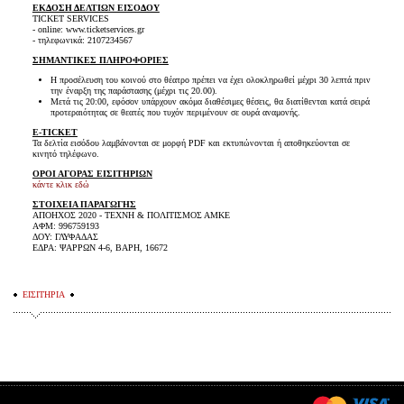
ΕΚΔΟΣΗ ΔΕΛΤΙΩΝ ΕΙΣΟΔΟΥ
TICKET SERVICES
- online: www.ticketservices.gr
- τηλεφωνικά: 2107234567
ΣΗΜΑΝΤΙΚΕΣ ΠΛΗΡΟΦΟΡΙΕΣ
Η προσέλευση του κοινού στο θέατρο πρέπει να έχει ολοκληρωθεί μέχρι 30 λεπτά πριν
την έναρξη της παράστασης (μέχρι τις 20.00).
Μετά τις 20:00, εφόσον υπάρχουν ακόμα διαθέσιμες θέσεις, θα διατίθενται κατά σειρά
προτεραιότητας σε θεατές που τυχόν περιμένουν σε ουρά αναμονής.
E-TICKET
Τα δελτία εισόδου λαμβάνονται σε μορφή PDF και εκτυπώνονται ή αποθηκεύονται σε
κινητό τηλέφωνο.
ΟΡΟΙ ΑΓΟΡΑΣ ΕΙΣΙΤΗΡΙΩΝ
κάντε κλικ εδώ
ΣΤΟΙΧΕΙΑ ΠΑΡΑΓΩΓΗΣ
ΑΠΟΗΧΟΣ 2020 - ΤΕΧΝΗ & ΠΟΛΙΤΙΣΜΟΣ ΑΜΚΕ
ΑΦΜ: 996759193
ΔΟΥ: ΓΛΥΦΑΔΑΣ
ΕΔΡΑ: ΨΑΡΡΩΝ 4-6, ΒΑΡΗ, 16672
ΕΙΣΙΤΗΡΙΑ