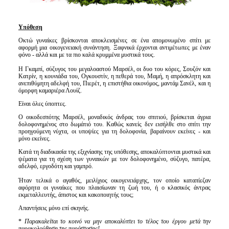
Υπόθεση
Οκτώ γυναίκες βρίσκονται αποκλεισμένες σε ένα απομονωμένο σπίτι με
αφορμή μια οικογενειακή συνάντηση. Ξαφνικά έρχονται αντιμέτωπες με έναν
φόνο - αλλά και με τα πιο καλά κρυμμένα μυστικά τους.
Η Γκαμπί, σύζυγος του μεγαλοαστού Μαρσέλ, οι δυο του κόρες, Σουζόν και
Κατρίν, η κουνιάδα του, Ογκουστίν, η πεθερά του, Μαμή, η απρόσκλητη και
ανεπιθύμητη αδελφή του, Πιερέτ, η επιστήθια οικονόμος, μαντάμ Σανέλ, και η
όμορφη καμαριέρα Λουίζ.
Είναι όλες ύποπτες.
Ο οικοδεσπότης Μαρσέλ, μοναδικός άνδρας του σπιτιού, βρίσκεται άγρια
δολοφονημένος στο δωμάτιό του. Καθώς κανείς δεν εισήλθε στο σπίτι την
προηγούμενη νύχτα, οι υποψίες για τη δολοφονία, βαραίνουν εκείνες - και
μόνο εκείνες.
Κατά τη διαδικασία της εξιχνίασης της υπόθεσης, αποκαλύπτονται μυστικά και
ψέματα για τη σχέση των γυναικών με τον δολοφονημένο, σύζυγο, πατέρα,
αδελφό, εργοδότη και γαμπρό.
Ήταν τελικά ο αγαθός, μειλίχιος οικογενειάρχης, τον οποίο καταπίεζαν
αφόρητα οι γυναίκες που πλαισίωναν τη ζωή του, ή ο κλασικός άντρας
εκμεταλλευτής, άπιστος και κακοποιητής τους;
Απαντήσεις μόνο επί σκηνής.
*
Παρακαλείται το κοινό να μην αποκαλύπτει το τέλος του έργου
μετά την
παρακολούθηση της παράστασης!