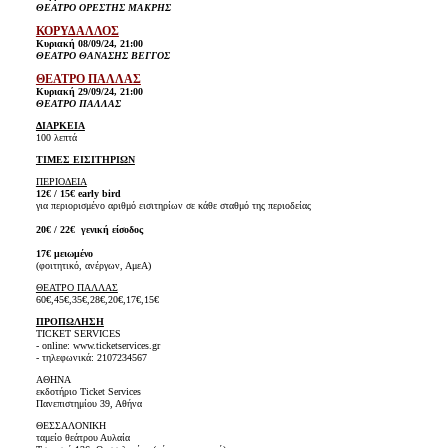
ΘΕΑΤΡΟ ΟΡΕΣΤΗΣ ΜΑΚΡΗΣ
ΚΟΡΥΔΑΛΛΟΣ
Κυριακή 08/09/24, 21:00
ΘΕΑΤΡΟ ΘΑΝΑΣΗΣ ΒΕΓΓΟΣ
ΘΕΑΤΡΟ ΠΑΛΛΑΣ
Κυριακή 29/09/24, 21:00
ΘΕΑΤΡΟ ΠΑΛΛΑΣ
ΔΙΑΡΚΕΙΑ
100 λεπτά
ΤΙΜΕΣ ΕΙΣΙΤΗΡΙΩΝ
ΠΕΡΙΟΔΕΙΑ
12€ / 15€ early bird
για περιορισμένο αριθμό εισιτηρίων σε κάθε σταθμό της περιοδείας
20€ / 22€ γενική είσοδος
17€ μειωμένο
(φοιτητικό, ανέργων, ΑμεΑ)
ΘΕΑΤΡΟ ΠΑΛΛΑΣ
60€,45€,35€,28€,20€,17€,15€
ΠΡΟΠΩΛΗΣΗ
TICKET SERVICES
- online: www.ticketservices.gr
- τηλεφωνικά: 2107234567
ΑΘΗΝΑ
εκδοτήριο Ticket Services
Πανεπιστημίου 39, Αθήνα
ΘΕΣΣΑΛΟΝΙΚΗ
ταμείο θεάτρου Αυλαία