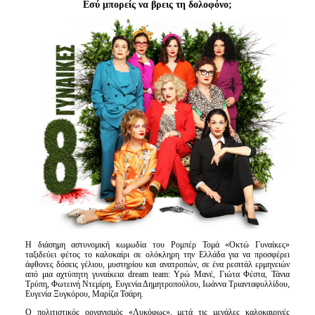
Εσύ μπορείς να βρεις τη δολοφόνο;
Είσοδος διαχειριστή
Η διάσημη αστυνομική κωμωδία του Ρομπέρ Τομά «Οκτώ Γυναίκες»
ταξιδεύει φέτος το καλοκαίρι σε ολόκληρη την Ελλάδα για να προσφέρει
άφθονες δόσεις γέλιου, μυστηρίου και ανατροπών, σε ένα ρεσιτάλ ερμηνειών
από μια αχτύπητη γυναίκεια dream team: Υρώ Μανέ, Γιώτα Φέστα, Τάνια
Τρύπη, Φωτεινή Ντεμίρη, Ευγενία Δημητροπούλου, Ιωάννα Τριανταφυλλίδου,
Ευγενία Ξυγκόρου, Μαρίζα Τσάρη.
Ο πολιτιστικός οργανισμός «Λυκόφως», μετά τις μεγάλες καλοκαιρινές