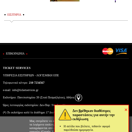
ΕΙΣΙΤΗΡΙΑ
ΕΠΙΚΟΙΝΩΝΙΑ
TICKET SERVICES
ΥΠΗΡΕΣΙΑ ΕΙΣΙΤΗΡΙΩΝ - ΛΟΓΙΣΜΙΚΗ ΕΠΕ
Τηλεφωνικό κέντρο:
210 7234567
e-mail:
info@ticketservices.gr
Εκδοτήριο: Πανεπιστημίου 39 (Στοά Πεσμαζόγλου), Αθήνα
Ώρες λειτουργίας εκδοτηρίου: Δευ-Παρ: 9πμ-5μμ (*)
×
Δεν βρέθηκαν διαθέσιμες
(*)
To εκδοτήριο κατά το διάστημα 17 Ιουλίου έως και 6 Αυγούστου θα λειτουργεί Δευτέρα έως
παραστάσεις για αυτήν την
εκδήλωση
Παρασκευή από τις 10:00 έως τις 15:00.
Μας επιτρέπετε να αποθηκεύουμε στον φυλλομετρητή σας
τα λεγόμενα cookies; Με αυτόν τον τρόπο θα
Η σελίδα που βλέπετε, πιθανόν αφορά
καταγράφονται από εμάς και τρίτες συνεργαζόμενες
παρελθούσα ημερομηνία.
εταιρείες (Google, Facebook κτλ) στοιχεία επισκεψιμότητας