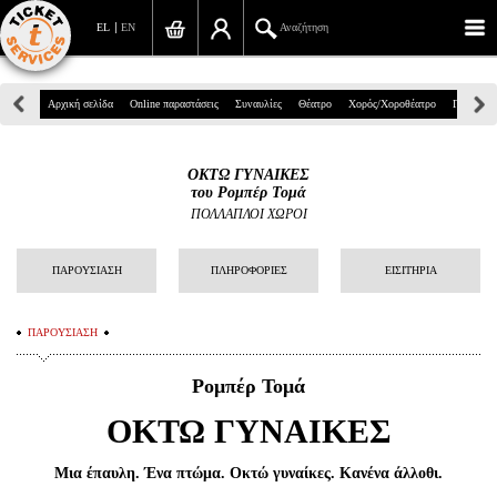
EL
EN
Αναζήτηση
Πανεπιστημίου 39, Αθήνα
Αρχική σελίδα
Online παραστάσεις
Συναυλίες
Θέατρο
Χορός/Χοροθέατρο
Παιδικά
210 7234567
ΟΚΤΩ ΓΥΝΑΙΚΕΣ
info@ticketservices.gr
του Ρομπέρ Τομά
ΠΟΛΛΑΠΛΟΙ ΧΩΡΟΙ
Αναζήτηση
ΠΑΡΟΥΣΙΑΣΗ
ΠΛΗΡΟΦΟΡΙΕΣ
ΕΙΣΙΤΗΡΙΑ
Σύνδεση/Εγγραφή
Παραγγελία
ΠΑΡΟΥΣΙΑΣΗ
Αναζήτηση παραγγελίας
Ρομπέρ Τομά
Προσωπικά Δεδομένα
ΟΚΤΩ ΓΥΝΑΙΚΕΣ
Πληροφορίες
Μια έπαυλη. Ένα πτώμα. Οκτώ γυναίκες. Κανένα άλλοθι.