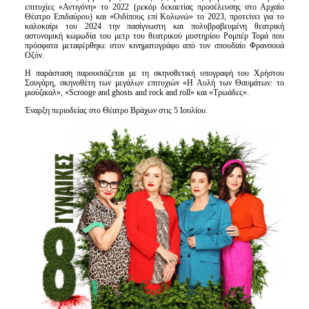
επιτυχίες «Αντιγόνη» το 2022 (ρεκόρ δεκαετίας προσέλευσης στο Αρχαίο
Θέατρο Επιδαύρου) και «Οιδίπους επί Κολωνώ» το 2023, προτείνει για το
καλοκαίρι του 2024 την πασίγνωστη και πολυβραβευμένη θεατρική
αστυνομική κωμωδία του μετρ του θεατρικού μυστηρίου Ρομπέρ Τομά που
πρόσφατα μεταφέρθηκε στον κινηματογράφο από τον σπουδαίο Φρανσουά
Οζόν.
Η παράσταση παρουσιάζεται με τη σκηνοθετική υπογραφή του Χρήστου
Σουγάρη, σκηνοθέτη των μεγάλων επιτυχιών «Η Αυλή των Θαυμάτων: το
μιούζικαλ», «Scrooge and ghosts and rock and roll» και «Τρωάδες».
Έναρξη περιοδείας στο Θέατρο Βράχων στις 5 Ιουλίου.