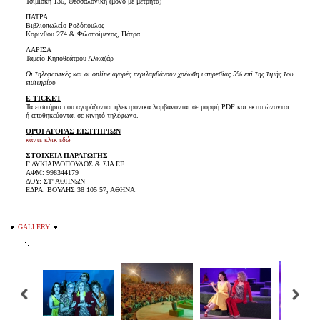
Τσιμισκή 136, Θεσσαλονίκη (μόνο με μετρητά)
ΠΑΤΡΑ
Βιβλιοπωλείο Ροδόπουλος
Κορίνθου 274 & Φιλοποίμενος, Πάτρα
ΛΑΡΙΣΑ
Ταμείο Κηποθεάτρου Αλκαζάρ
Οι τηλεφωνικές και οι online αγορές περιλαμβάνουν χρέωση υπηρεσίας 5% επί της τιμής του
εισιτηρίου
E-TICKET
Τα εισιτήρια που αγοράζονται ηλεκτρονικά λαμβάνονται σε μορφή PDF και εκτυπώνονται
ή αποθηκεύονται σε κινητό τηλέφωνο.
ΟΡΟΙ ΑΓΟΡΑΣ ΕΙΣΙΤΗΡΙΩΝ
κάντε κλικ εδώ
ΣΤΟΙΧΕΙΑ ΠΑΡΑΓΩΓΗΣ
Γ.ΛΥΚΙΑΡΔΟΠΟΥΛΟΣ & ΣΙΑ ΕΕ
ΑΦΜ: 998344179
ΔΟΥ: ΣΤ' ΑΘΗΝΩΝ
ΕΔΡΑ: ΒΟΥΛΗΣ 38 105 57, ΑΘΗΝΑ
GALLERY