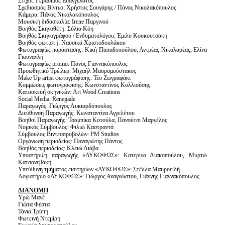
Στίχοι: Γεράσιμος Ευαγγελάτος
Σχεδιασμός Βίντεο: Χρήστος Σουγάρης / Πάνος Νικολακόπουλος
Κάμερα: Πάνος Νικολακόπουλος
Μουσική διδασκαλία: Irene Παργινού
Βοηθός Σκηνοθέτη: Σύλια Κόη
Βοηθός Σκηνογράφου / Ενδυματολόγου: Έμιλυ Κουκουτσάκη
Βοηθός φωτιστή: Ναυσικά Χριστοδουλάκου
Φωτογραφίες παράστασης: Κική Παπαδοπούλου, Αντρέας Νικολαρέας, Ελίνα
Γιουνανλή
Φωτογραφίες promo: Πάνος Γιαννακόπουλος
Προωθητικό Τρέιλερ: Μιχαήλ Μαυρομούστακος
Make Up artist φωτογράφισης: Τέο Ζωγραφάκι
Κομμώσεις φωτογράφισης: Κωνσταντίνος Κολλιούσης
Κατασκευή σκηνικών: Art Wood Creations
Social Media: Renegade
Παραγωγός: Γιώργος Λυκιαρδόπουλος
Διεύθυνση Παραγωγής: Κωνσταντίνα Αγγελέτου
Βοηθοί Παραγωγής: Τσαμπίκα Κοτούλα, Πανούτσι Μαργέλος
Νομικός Σύμβουλος: Φιλιώ Καστραντά
Σύμβουλος Βιντεοπροβολών: PM Studios
Οργάνωση περιοδείας: Παναγιώτης Πάντος
Βοηθός περιοδείας: Κλειώ Λιάβα
Υποστήριξη παραγωγής «ΛΥΚΟΦΩΣ»: Κατερίνα Λιακοπούλου, Μυρτώ
Κατσανεβάκη
Υπεύθυνη τμήματος εισιτηρίων «ΛΥΚΟΦΩΣ»: Στέλλα Μαυροειδή
Λογιστήριο «ΛΥΚΟΦΩΣ»: Γιώργος Αναγνώστου, Γιάννης Γιαννακόπουλος
ΔΙΑΝΟΜΗ
Υρώ Μανέ
Γιώτα Φέστα
Τάνια Τρύπη
Φωτεινή Ντεμίρη