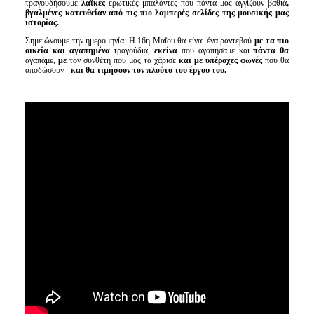
τραγουδήσουμε
λαϊκές
ερωτικές μπαλάντες που πάντα μας αγγίζουν βαθιά
,
βγαλμένες κατευθείαν από τις πιο λαμπερές σελίδες της μουσικής μας
ιστορίας.
Σημειώνουμε την ημερομηνία: Η 16η Μαΐου θα είναι ένα ραντεβού
με τα πιο
οικεία και αγαπημένα
τραγούδια,
εκείνα
που αγαπήσαμε και
πάντα θα
αγαπάμε,
με
τον συνθέτη που μας τα χάρισε
και
με υπέροχες φωνές
που θα
αποδώσουν -
και θα τιμήσουν τον πλούτο του έργου του.