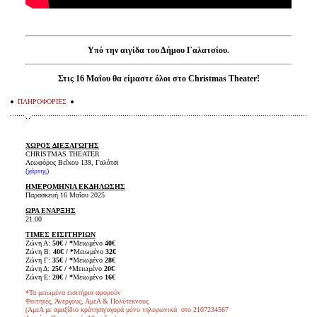
Υπό την αιγίδα του Δήμου Γαλατσίου.
Στις 16 Μαΐου θα είμαστε όλοι στο Christmas Theater!
ΠΛΗΡΟΦΟΡΙΕΣ
ΧΩΡΟΣ ΔΙΕΞΑΓΩΓΗΣ
CHRISTMAS THEATER
Λεωφόρος Βεΐκου 139, Γαλάτσι
(
χάρτης
)
ΗΜΕΡΟΜΗΝΙΑ ΕΚΔΗΛΩΣΗΣ
Παρασκευή 16 Μαΐου 2025
ΩΡΑ ΕΝΑΡΞΗΣ
21.00
ΤΙΜΕΣ ΕΙΣΙΤΗΡΙΩΝ
Ζώνη Α:
50€ / *
Μειωμένο
40€
Ζώνη Β:
40€ / *
Μειωμένο
32€
Ζώνη Γ:
35€ / *
Μειωμένο
28€
Ζώνη Δ:
25€ /
*Μειωμένο
20€
Ζώνη Ε:
20€ / *
Μειωμένο
16€
*Τα μειωμένα εισιτήρια αφορούν
Φοιτητές, Άνεργους, ΑμεΑ & Πολύτεκνους
(ΑμεΑ με αμαξίδιο κράτηση/αγορά μόνο τηλεφωνικά στο 2107234567