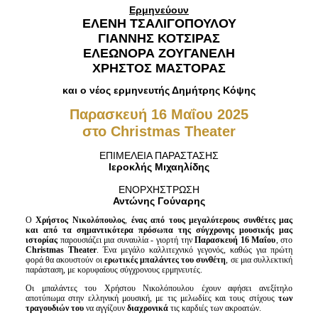
Ερμηνεύουν
ΕΛΕΝΗ ΤΣΑΛΙΓΟΠΟΥΛΟΥ
ΓΙΑΝΝΗΣ ΚΟΤΣΙΡΑΣ
ΕΛΕΩΝΟΡΑ ΖΟΥΓΑΝΕΛΗ
ΧΡΗΣΤΟΣ ΜΑΣΤΟΡΑΣ
και ο νέος ερμηνευτής Δημήτρης Κόψης
Παρασκευή 16 Μαΐου 2025
στο Christmas Theater
ΕΠΙΜΕΛΕΙΑ ΠΑΡΑΣΤΑΣΗΣ
Ιεροκλής Μιχαηλίδης
ΕΝΟΡΧΗΣΤΡΩΣΗ
Αντώνης Γούναρης
Ο
Χρήστος Νικολόπουλος
,
ένας από τους μεγαλύτερους συνθέτες μας
και από τα σημαντικότερα πρόσωπα της σύγχρονης μουσικής μας
ιστορίας
παρουσιάζει μια συναυλία - γιορτή την
Παρασκευή 16 Μαΐου
, στο
Christmas Theater
. Ένα μεγάλο καλλιτεχνικό γεγονός, καθώς για πρώτη
φορά θα ακουστούν οι
ερωτικές μπαλάντες του συνθέτη
, σε μια συλλεκτική
παράσταση, με κορυφαίους σύγχρονους ερμηνευτές.
Οι μπαλάντες του Χρήστου Νικολόπουλου έχουν αφήσει ανεξίτηλο
αποτύπωμα στην ελληνική μουσική, με τις μελωδίες και τους στίχους
των
τραγουδιών του
να αγγίζουν
διαχρονικά
τις καρδιές των ακροατών.