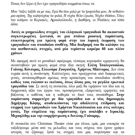
Ποιος δεν ξέρει ή δεν έχει τραγουδήσει κομμάτια όπως τα:
Μου 'ταξες ταξίδι να με πας, Εγώ θα σου μιλώ με τα τραγούδια μου, Αν πεθαίνει
μια αγάπη, Της καληνύχτας τα φιλιά, Η νύχτα θέλει έρωτα, Νύχτα στάσου, Όλες
του κόσμου οι Κυριακές, Αγριολούλουδο, η Διαθήκη, οι Νταλίκες και τόσα
άλλα
.
Αυτές
οι
μνημειώδεις στιγμές του ελληνικού τραγουδιού θα ακουστούν
συγκεντρωμένες ζωντανά, σε μια σπάνια μουσική παράσταση,
επικεντρωμένη για πρώτη φορά στην πιο λυρική έκφραση των
τραγουδιών του
σπουδαίου συνθέτη. Μία διαδρομή που θα καλύψει τις
πιο αισθαντικές στιγμές, από μία τεράστια καριέρα 60 και πλέον
χρόνων
.
Με αφορμή αυτό το μοναδικό αφιέρωμα, τέσσερις κορυφαίοι ερμηνευτές θα
συναντηθούν για πρώτη φορά στην ίδια σκηνή:
Ελένη Τσαλιγοπούλου,
Γιάννης Κότσιρας, Ελεωνόρα Ζουγανέλη, Χρήστος Μάστορας
. Δεν είναι
τυχαία αυτή η συνάντηση. Καλλιτέχνες που προέρχονται από διαφορετικές
γενιές, ανταποκρίθηκαν αμέσως στην πρόσκληση του σπουδαίου συνθέτη
καθώς τους ενώνουν κι εκείνους, όπως όλους μας, τα μεγάλα ερωτικά
τραγούδια του
. Σε αυτή τη συναυλία, όλοι μαζί θα τιμήσουν τον ίδιο και τη
διαχρονική αξία του έργου του, προσφέροντας εξαιρετικές ερμηνείες και
βάζοντας ο καθένας και η καθεμία το δικό τους συναίσθημα.
Στην
παράσταση συμμετέχει με δύο τραγούδια και ο νέος δημιουργός
Δημήτρης Κόψης, αποδεικνύοντας την αδιάλειπτη επίδραση και
επιρροή των τραγουδι
ών του Χρήστου Νικολόπουλου και στις νεότερες
γενιές. Την επιμέλεια της παράστασης έχει αναλάβει ο Ιεροκλής
Μιχαηλίδης και την ενορχήστρωση ο Αντώνης Γούναρης.
Η συναυλία στο Christmas Theater είναι για όλους εμάς μια ευκαιρία να
ταξιδέψουμε μέσα από τις μελωδίες και τους στίχους που έχουν γράψει
ιστορία, να ζήσουμε ξανά τις στιγμές που μας συγκίνησαν και να