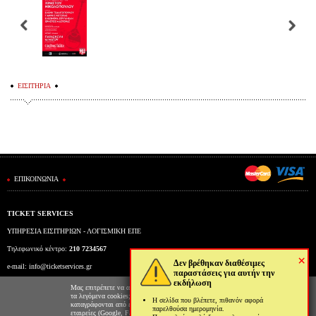
ΕΙΣΙΤΗΡΙΑ
ΕΠΙΚΟΙΝΩΝΙΑ
TICKET SERVICES
ΥΠΗΡΕΣΙΑ ΕΙΣΙΤΗΡΙΩΝ - ΛΟΓΙΣΜΙΚΗ ΕΠΕ
Τηλεφωνικό κέντρο:
210 7234567
×
Δεν βρέθηκαν διαθέσιμες
e-mail:
info@ticketservices.gr
παραστάσεις για αυτήν την
εκδήλωση
Εκδοτήριο: Πανεπιστημίου 39 (Στοά Πεσμαζόγλου), Αθήνα
Μας επιτρέπετε να αποθηκεύουμε στον φυλλομετρητή σας
τα λεγόμενα cookies; Με αυτόν τον τρόπο θα
Η σελίδα που βλέπετε, πιθανόν αφορά
Ώρες λειτουργίας εκδοτηρίου: Δευ-Παρ: 9πμ-5μμ
καταγράφονται από εμάς και τρίτες συνεργαζόμενες
παρελθούσα ημερομηνία.
εταιρείες (Google, Facebook κτλ) στοιχεία επισκεψιμότητας