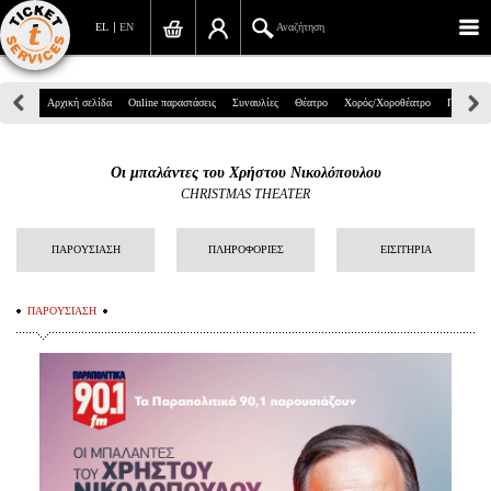
EL
EN
Αναζήτηση
Πανεπιστημίου 39, Αθήνα
Αρχική σελίδα
Online παραστάσεις
Συναυλίες
Θέατρο
Χορός/Χοροθέατρο
Παιδικά
210 7234567
Οι μπαλάντες του Χρήστου Νικολόπουλου
info@ticketservices.gr
CHRISTMAS THEATER
Αναζήτηση
ΠΑΡΟΥΣΙΑΣΗ
ΠΛΗΡΟΦΟΡΙΕΣ
ΕΙΣΙΤΗΡΙΑ
Σύνδεση/Εγγραφή
ΠΑΡΟΥΣΙΑΣΗ
Παραγγελία
Αναζήτηση παραγγελίας
Προσωπικά Δεδομένα
Πληροφορίες