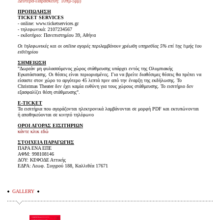
Δευτέρα-Παρασκευή: 10πμ-5μμ)
ΠΡΟΠΩΛΗΣΗ
TICKET SERVICES
- online: www.ticketservices.gr
- τηλεφωνικά: 2107234567
- εκδοτήριο: Πανεπιστημίου 39, Αθήνα
Οι τηλεφωνικές και οι online αγορές περιλαμβάνουν χρέωση υπηρεσίας 5% επί της τιμής του
εισιτηρίου
ΣΗΜΕΙΩΣΗ
"Δωρεάν μη φυλασσόμενος χώρος στάθμευσης υπάρχει εντός της Ολυμπιακής
Εγκατάστασης. Οι θέσεις είναι περιορισμένες. Για να βρείτε διαθέσιμες θέσεις θα πρέπει να
είσαστε στον χώρο το αργότερο 45 λεπτά πριν από την έναρξη της εκδήλωσης. Το
Christmas Theater δεν έχει καμία ευθύνη για τους χώρους στάθμευσης. Το εισιτήριο δεν
εξασφαλίζει θέση στάθμευσης".
E-TICKET
Τα εισιτήρια που αγοράζονται ηλεκτρονικά λαμβάνονται σε μορφή PDF και εκτυπώνονται
ή αποθηκεύονται σε κινητό τηλέφωνο
ΟΡΟΙ ΑΓΟΡΑΣ ΕΙΣΙΤΗΡΙΩΝ
κάντε κλικ εδώ
ΣΤΟΙΧΕΙΑ ΠΑΡΑΓΩΓΗΣ
ΠΑΡΑ ΕΝΑ ΕΠΕ
ΑΦΜ: 998108146
ΔΟΥ: ΚΕΦΟΔΕ Αττικής
ΕΔΡΑ: Λεωφ. Συγγρού 188, Καλλιθέα 17671
GALLERY