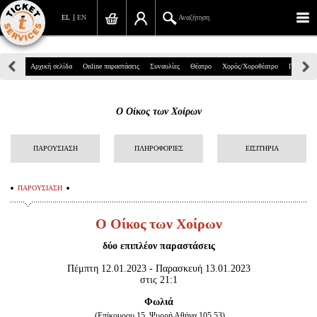
EL
EN
Αναζήτηση
Πανεπιστημίου 39, Αθήνα
Αρχική σελίδα
Online παραστάσεις
Συναυλίες
Θέατρο
Χορός/Χοροθέατρο
Παιδικά
210 7234567
Ο Οίκος των Χοίρων
info@ticketservices.gr
Αναζήτηση
ΠΑΡΟΥΣΙΑΣΗ
ΠΛΗΡΟΦΟΡΙΕΣ
ΕΙΣΙΤΗΡΙΑ
Σύνδεση/Εγγραφή
ΠΑΡΟΥΣΙΑΣΗ
Παραγγελία
Ο Οίκος των Χοίρων
Αναζήτηση παραγγελίας
δύο επιπλέον παραστάσεις
Προσωπικά Δεδομένα
Πέμπτη 12.01.2023 - Παρασκευή 13.01.2023
στις 21:1
Πληροφορίες
Φωλιά
(Ε
πίκουρου 15, Ψυρρή Αθήνα 105 53)