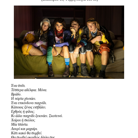
Είσοδος διαχειριστή
Ένα σπίτι.
Τέσσερα αδέλφια. Μόνα.
Βράδυ.
Η πόρτα χτυπάει.
Ένα επικίνδυνο παιχνίδι.
Κάποιος ξένος εισβάλει.
Εχθρός ή φίλος;
Κι άλλο παιχνίδι ξεκινάει. Σκοτεινό.
Χοίροι ή σκύλοι;
Μία τσάντα.
Λουρί και μαχαίρι.
Κάτι κακό θα συμβεί.
Θα συμβεί ακριβώς δίπλα σας.