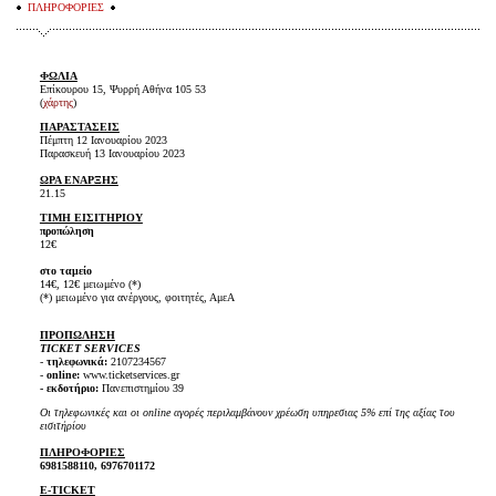
ΠΛΗΡΟΦΟΡΙΕΣ
ΦΩΛΙΑ
Ε
πίκουρου 15, Ψυρρή Αθήνα 105 53
(
χάρτης
)
ΠΑΡΑΣΤΑΣΕΙΣ
Πέμπτη 12 Ιανουαρίου 2023
Παρασκευή 13 Ιανουαρίου 2023
ΩΡΑ ΕΝΑΡΞΗΣ
21.15
ΤΙΜΗ ΕΙΣΙΤΗΡΙΟΥ
προπώληση
12€
στο ταμείο
14€, 12€ μειωμένο (*)
(*) μειωμένο για ανέργους, φοιτητές, ΑμεΑ
ΠΡΟΠΩΛΗΣΗ
TICKET SERVICES
-
τηλεφωνικά:
2107234567
-
online:
www.ticketservices.gr
- εκδοτήριο:
Πανεπιστημίου 39
Οι τηλεφωνικές και οι online αγορές περιλαμβάνουν χρέωση υπηρεσιας 5% επί της αξίας του
εισιτήρίου
ΠΛΗΡΟΦΟΡΙΕΣ
6981588110, 6976701172
E-TICKET