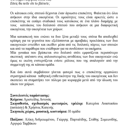
Εσείς θα πείτε ότι το βλέπετε;
Οι κάτοικοι ενός σπιτιού δέχονται έναν άγνωστο επισκέπτη. Φαίνεται ότι όλοι
ανήκουν στην ίδια οικογένεια. Οι ομοιότητες τους είναι αρκετές ώστε ο
επισκέπτης να εισάγει σταδιακά τους κατοίκους σε ένα πλάνο διαμάχης με
τους κατοίκους του διπλανού σπιτιού που ανήκουν σε μια διαφορετική
οικογένεια, την οικογένεια των χοίρων.
Μια κατασκευή που ενώνει τα δυο ξένα μεταξύ τους σπίτια θα αποδειχθεί
κρίσιμη για τα γεγονότα που εξελίσσονται με αμοιβαίες προελάσεις των δυο
οικογενειών εντεύθεν και εκείθεν μέσα από τις διπλανές πόρτες των σπιτιών
και από τα παράθυρα που ενώθηκαν για να συνδέσουν τα οικήματα.
Μία γυναίκα που βρίσκεται στο διπλανό σπίτι εμφανίζεται περισσότερο
σκεπτική απέναντι στις απλουστευμένες αντιθέσεις των δυο οικογενειών ενώ
όμως κι εκείνη ενστερνίζεται ενίοτε ρόλους που της αναλογούν από την
συμμετοχή της σε κάποια ομάδα.
Και όσο αυτά συμβαίνουν γίνεται φανερό πως ο επισκέπτης οργανώνει
στρατηγικά κάποια παθητική επιθετικότητα της δ
ική
ς του οικογένειας και δεν
σκοπεύει να σταματήσει τον πόλεμο για κυριαρχία μετά από την άλωση του
οίκου τον χοίρων.
Συντελεστές παράστασης:
Κείμενο:
Αριστείδης Αντονάς
Σκηνοθεσία, σχεδιασμός φωτισμών
, τρέιλερ
:
Κατερίνα Αναστασίου
(nerisisty) & Χρήστος Καπενής
Σκηνικός χώρος, μουσική, κοστούμια:
Η ομάδα
Παίζουν:
Αλίκη Ανδρειωμένου, Γιώργης Παρταλίδης, Στάθης Συμεωνίδης,
Αργυρώ Ταμβάκου