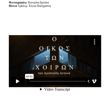
Φωτογραφίες:
Κατερίνα Δρούκα
Βίντεο
Τρ
έ
ιλερ
: Έλενα Παληγιάννη