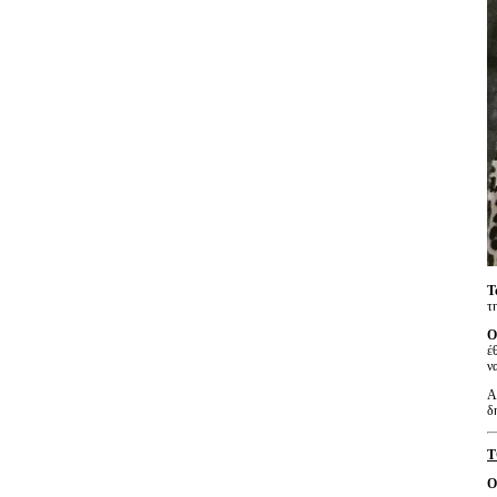
Τ
τ
έ
ν
Α
δ
Τ
Ο