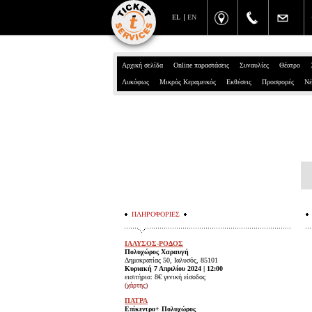
EL
EN
Αρχική σελίδα
Online παραστάσεις
Συναυλίες
Θέατρο
Λυκόφως
Μικρός Κεραμεικός
Εκθέσεις
Προσφορές
Νέ
ΠΛΗΡΟΦΟΡΙΕΣ
ΙΑΛΥΣΟΣ-ΡΟΔΟΣ
Πολυχώρος Χαραυγή
Δημοκρατίας 50, Ιαλυσός, 85101
Κυριακή 7 Απριλίου 2024 | 12:00
εισιτήρια: 8€ γενική είσοδος
(χάρτης)
ΠΑΤΡΑ
Επίκεντρο+ Πολυχώρος