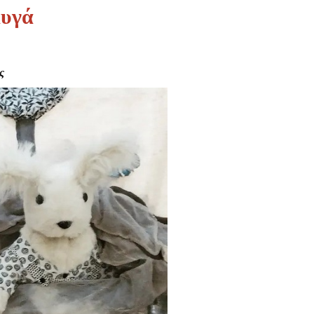
Αυγά
ς