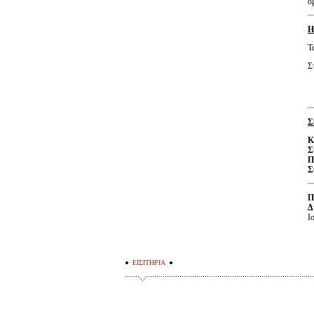
ο
Η
Τ
Σ
Σ
Κ
Σ
Π
Σ
Π
Δ
Ι
ΕΙΣΙΤΗΡΙΑ