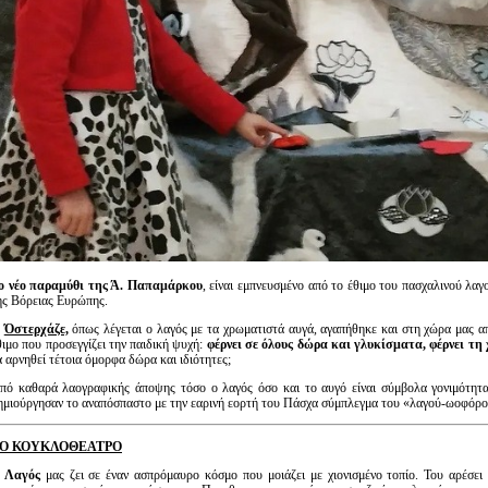
ο νέο παραμύθι της Ά. Παπαμάρκου
, είναι εμπνευσμένο από το έθιμο του πασχαλινού λαγ
ης Βόρειας Ευρώπης.
Ο
Όστερχάζε,
όπως λέγεται ο λαγός με τα χρωματιστά αυγά, αγαπήθηκε και στη χώρα μας απ
θιμο που προσεγγίζει την παιδική ψυχή:
φέρνει σε όλους δώρα και γλυκίσματα, φέρνει τη 
α αρνηθεί τέτοια όμορφα δώρα και ιδιότητες;
πό καθαρά λαογραφικής άποψης τόσο ο λαγός όσο και το αυγό είναι σύμβολα γονιμότητα
ημιούργησαν το αναπόσπαστο με την εαρινή εορτή του Πάσχα σύμπλεγμα του «λαγού-ωοφόρο
Ο ΚΟΥΚΛΟΘΕΑΤΡΟ
 Λαγός
μας ζει σε έναν ασπρόμαυρο κόσμο που μοιάζει με χιονισμένο τοπίο. Του αρέσει