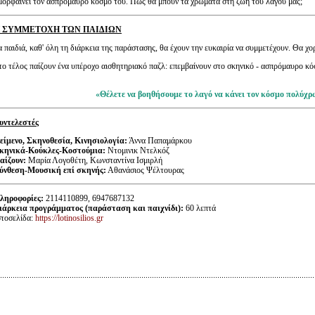
μορφαίνει τον ασπρόμαυρο κόσμο του. Πως θα μπουν τα χρώματα στη ζωή του λαγού μας;
 ΣΥΜΜΕΤΟΧΗ ΤΩΝ ΠΑΙΔΙΩΝ
α παιδιά, καθ' όλη τη διάρκεια της παράστασης, θα έχουν την ευκαιρία να συμμετέχουν. Θα χ
το τέλος παίζουν ένα υπέροχο αισθητηριακό παζλ: επεμβαίνουν στο σκηνικό - ασπρόμαυρο κ
«Θέλετε να βοηθήσουμε το λαγό
να κάνει τον κόσμο πολύχρ
υντελεστές
είμενο, Σκηνοθεσία, Κινησιολογία:
Άννα Παπαμάρκου
κηνικά-Κούκλες-Κοστούμια:
Ντομινικ Ντελκόζ
αίζουν:
Μαρία Λογοθέτη, Κωνσταντίνα Ισμιρλή
ύνθεση-Μουσική επί σκηνής:
Αθανάσιος Ψέλτουρας
ληροφορίες:
2114110899, 6947687132
ιάρκεια προγράμματος (παράσταση και παιχνίδι):
60 λεπτά
στοσελίδα:
https://lotinosilios.gr