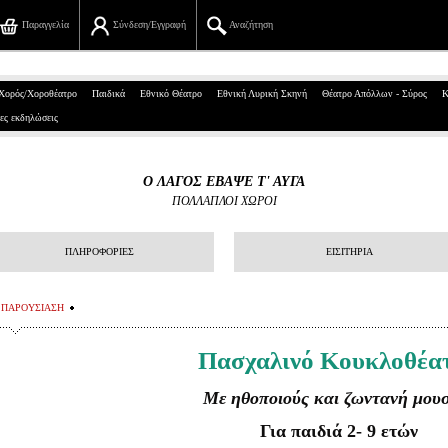
Παραγγελία
Σύνδεση/Εγγραφή
Αναζήτηση
Πανεπιστημίου 39, Αθήνα
Χορός/Χοροθέατρο
Παιδικά
Εθνικό Θέατρο
Εθνική Λυρική Σκηνή
Θέατρο Απόλλων - Σύρος
Κ
ες εκδηλώσεις
210 7234567
info@ticketservices.gr
O ΛΑΓΟΣ ΕΒΑΨΕ Τ' ΑΥΓΑ
ΠΟΛΛΑΠΛΟΙ ΧΩΡΟΙ
Αναζήτηση
Σύνδεση/Εγγραφή
ΠΛΗΡΟΦΟΡΙΕΣ
ΕΙΣΙΤΗΡΙΑ
Παραγγελία
ΠΑΡΟΥΣΙΑΣΗ
Αναζήτηση παραγγελίας
Πασχαλινό Κουκλοθέα
Προσωπικά Δεδομένα
Με ηθοποιούς και ζωντανή μου
Πληροφορίες
Για παιδιά 2- 9 ετών