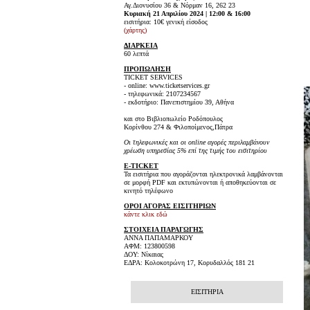
Αγ.Διονυσίου 36 & Νόρμαν 16, 262 23
Κυριακή 21 Απριλίου 2024 | 12:00 & 16:00
εισιτήρια: 10€ γενική είσοδος
(χάρτης)
ΔΙΑΡΚΕΙΑ
60 λεπτά
ΠΡΟΠΩΛΗΣΗ
TICKET SERVICES
- online: www.ticketservices.gr
- τηλεφωνικά: 2107234567
- εκδοτήριο: Πανεπιστημίου 39, Αθήνα
και στο Βιβλιοπωλείο Ροδόπουλος
Κορίνθου 274 & Φιλοποίμενος,Πάτρα
Οι τηλεφωνικές και οι online αγορές περιλαμβάνουν
χρέωση υπηρεσίας 5% επί της τιμής του εισιτηρίου
E-TICKET
Τα εισιτήρια που αγοράζονται ηλεκτρονικά λαμβάνονται
σε μορφή PDF και εκτυπώνονται ή αποθηκεύονται σε
κινητό τηλέφωνο
ΟΡΟΙ ΑΓΟΡΑΣ ΕΙΣΙΤΗΡΙΩΝ
κάντε κλικ εδώ
ΣΤΟΙΧΕΙΑ ΠΑΡΑΓΩΓΗΣ
ΑΝΝΑ ΠΑΠΑΜΑΡΚΟΥ
ΑΦΜ: 123800598
ΔΟΥ: Νίκαιας
ΕΔΡΑ: Κολοκοτρώνη 17, Κορυδαλλός 181 21
ΕΙΣΙΤΗΡΙΑ