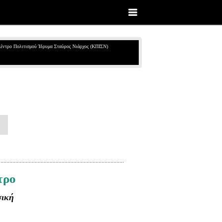
έντρο Πολιτισμού Ίδρυμα Σταύρος Νιάρχος (ΚΠΙΣΝ)
τρο
σική