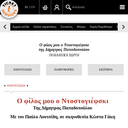
EL
EN
Αναζήτηση
Πανεπιστημίου 39, Αθήνα
Αρχική σελίδα
Online παραστάσεις
Συναυλίες
Θέατρο
Χορός/Χοροθέατρο
Παιδικά
210 7234567
Ο φίλος μου ο Ντοστογιέφσκι
info@ticketservices.gr
της Δήμητρας Παπαδοπούλου
ΠΟΛΛΑΠΛΟΙ ΧΩΡΟΙ
Αναζήτηση
ΠΑΡΟΥΣΙΑΣΗ
ΠΛΗΡΟΦΟΡΙΕΣ
ΕΙΣΙΤΗΡΙΑ
Σύνδεση/Εγγραφή
Παραγγελία
ΠΑΡΟΥΣΙΑΣΗ
Αναζήτηση παραγγελίας
Ο φίλος μου ο Ντοστογιέφσκι
Προσωπικά Δεδομένα
Της Δήμητρας Παπαδοπούλου
Με τον Παύλο Λουτσίδη, σε σκηνοθεσία Κώστα Γάκη
Πληροφορίες