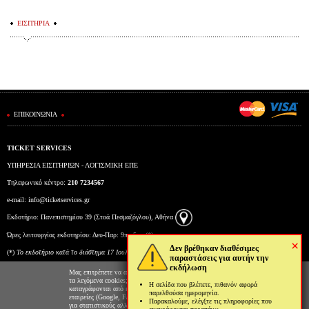
ΕΙΣΙΤΗΡΙΑ
ΕΠΙΚΟΙΝΩΝΙΑ
TICKET SERVICES
ΥΠΗΡΕΣΙΑ ΕΙΣΙΤΗΡΙΩΝ - ΛΟΓΙΣΜΙΚΗ ΕΠΕ
Τηλεφωνικό κέντρο:
210 7234567
e-mail:
info@ticketservices.gr
Εκδοτήριο: Πανεπιστημίου 39 (Στοά Πεσμαζόγλου), Αθήνα
Ώρες λειτουργίας εκδοτηρίου: Δευ-Παρ: 9πμ-5μμ (*)
×
Δεν βρέθηκαν διαθέσιμες
(*)
To εκδοτήριο κατά το διάστημα 17 Ιουλίου έως και 6 Αυγούστου θα λειτουργεί Δευτέρα έως
παραστάσεις για αυτήν την
εκδήλωση
Παρασκευή από τις 10:00 έως τις 15:00.
Μας επιτρέπετε να αποθηκεύουμε στον φυλλομετρητή σας
τα λεγόμενα cookies; Με αυτόν τον τρόπο θα
Η σελίδα που βλέπετε, πιθανόν αφορά
καταγράφονται από εμάς και τρίτες συνεργαζόμενες
παρελθούσα ημερομηνία.
εταιρείες (Google, Facebook κτλ) στοιχεία επισκεψιμότητας
Παρακαλούμε, ελέγξτε τις πληροφορίες που
για στατιστικούς αλλά και διαφημιστικούς λόγους. Μπορείτε