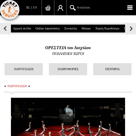
EL
EN
Αναζήτηση
Πανεπιστημίου 39, Αθήνα
Αρχική σελίδα
Online παραστάσεις
Συναυλίες
Θέατρο
Χορός/Χοροθέατρο
Παιδικά
210 7234567
ΟΡΕΣΤΕΙΑ του Αισχύλου
info@ticketservices.gr
ΠΟΛΛΑΠΛΟΙ ΧΩΡΟΙ
Αναζήτηση
ΠΑΡΟΥΣΙΑΣΗ
ΠΛΗΡΟΦΟΡΙΕΣ
ΕΙΣΙΤΗΡΙΑ
Σύνδεση/Εγγραφή
ΠΑΡΟΥΣΙΑΣΗ
Παραγγελία
Αναζήτηση παραγγελίας
Προσωπικά Δεδομένα
Πληροφορίες