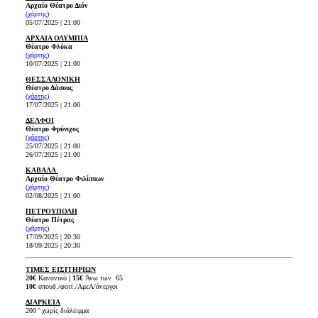
Αρχαίο Θέατρο Διόν
(χάρτης)
05/07/2025 | 21:00
ΑΡΧΑΙΑ ΟΛΥΜΠΙΑ
Θέατρο Φλόκα
(χάρτης)
10/07/2025 | 21:00
ΘΕΣΣΑΛΟΝΙΚΗ
Θέατρο Δάσους
(χάρτης)
17/07/2025 | 21:00
ΔΕΛΦΟΙ
Θέατρο Φρύνιχος
(χάρτης)
25/07/2025 | 21:00
26/07/2025 | 21:00
ΚΑΒΑΛΑ
Αρχαίο Θέατρο Φιλίππων
(χάρτης)
02/08/2025 | 21:00
ΠΕΤΡΟΥΠΟΛΗ
Θέατρο Πέτρας
(χάρτης)
17/09/2025 | 20:30
18/09/2025 | 20:30
ΤΙΜΕΣ ΕΙΣΙΤΗΡΙΩΝ
20€
Κανονικό
|
15€
Άνω των 65
10€
σπουδ./φοιτ./ΑμεΑ/άνεργοι
ΔΙΑΡΚΕΙΑ
200 ' χωρίς διάλειμμα