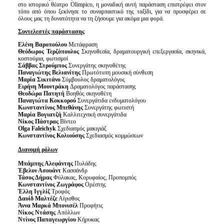
στο ιστορικό θέατρο Olimpico, η μοναδική αυτή παράσταση επιστρέφει στον
τόπο από όπου ξεκίνησε το συναρπαστικό της ταξίδι, για να προσφέρει σε
όλους μας τη δυνατότητα να τη ζήσουμε για ακόμα μια φορά.
Συντελεστές παράστασης
Ελένη Βαροπούλου
Μετάφραση
Θεόδωρος Τερζόπουλος
Σκηνοθεσία, δραματουργική επεξεργασία, σκηνικά,
κοστούμια, φωτισμοί
Σάββας Στρούμπος
Συνεργάτης σκηνοθέτης
Παναγιώτης Βελιανίτης
Πρωτότυπη μουσική σύνθεση
Μαρία Σικιτάνο
Σύμβουλος δραματολόγος
Ειρήνη Μουντράκη
Δραματολόγος παράστασης
Θεοδώρα Πατητή
Βοηθός σκηνοθέτη
Παναγιώτα Κοκκορού
Συνεργάτιδα ενδυματολόγου
Κωνσταντίνος Μπεθάνης
Συνεργάτης φωτιστή
Μαρία Βογιατζή
Καλλιτεχνική συνεργάτιδα
Νίκος Πάστρας
Βίντεο
Olga Faleichyk
Σχεδιασμός μακιγιάζ
Κωνσταντίνος Κολιούσης
Σχεδιασμός κομμώσεων
Διανομή ρόλων
Μπάμπης Αλεφάντης
Πυλάδης
Έβελυν Ασουάντ
Κασσάνδρ
Τάσος Δήμας
Φύλακας, Κορυφαίος, Προπομπός
Κωνσταντίνος Ζωγράφος
Ορέστης
Έλλη Ιγγλίζ
Τροφός
Δαυίδ Μαλτέζε
Αίγισθος
Άννα Μαρκά Μπονισέλ
Προφήτις
Νίκος Ντάσης
Απόλλων
Ντίνος Παπαγεωργίου
Κήρυκας