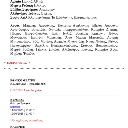
Αγλαΐα Παππά
Αθηνά
Μυρτώ Ροζάκη
Ηλέκτρα
Σάββας Στρούμπος
Αγαμέμνων
Αλέξανδρος Τούντας
Οικέτης
Σοφία Χιλλ
Κλυταιμνήστρα, Το Είδωλον της Κλυταιμνήστρας
Χορός:
Μπάμπης Αλεφάντης, Κατερίνα Αμπλιανίτη, Έβελυν Ασουάντ,
Χριστόφορος Βογιατζής, Ναταλία Γεωργοσοπούλου, Κατερίνα Δημάτη,
Πύρρος Θεοφανόπουλος, Έλλη Ιγγλίζ, Βασιλίνα Κατερίνη, Θάνος
Μαγκλάρας, Ελπινίκη Μαραπίδη, Άννα Μαρκά Μπονισέλ, Λυγερή
Μητροπούλου, Ρόζυ Μονάκη, Ασπασία Μπατατόλη, Νίκος Ντάσης, Ντίνος
Παπαγεωργίου, Βαγγέλης Παπαγιαννόπουλος, Σταύρος Παπαδόπουλος,
Μυρτώ Ροζάκη, Γιάννης Σανιδάς, Αλέξανδρος Τούντας, Κατερίνα Χιλλ,
Μιχάλης Ψαλίδας
ΠΛΗΡΟΦΟΡΙΕΣ
ΕΘΝΙΚΟ ΘΕΑΤΡΟ
Καλοκαιρινή Περιοδεία 2025
ΟΡΕΣΤΕΙΑ του Αισχύλου
ΒΥΡΩΝΑΣ
Θέατρο Βράχων
(χάρτης)
11/06/2025 | 21:00
*
12/06/2025 | 21:00
*
*
Με αγγλικούς υπέρτιτλους
ΚΑΤΕΡΙΝΗ