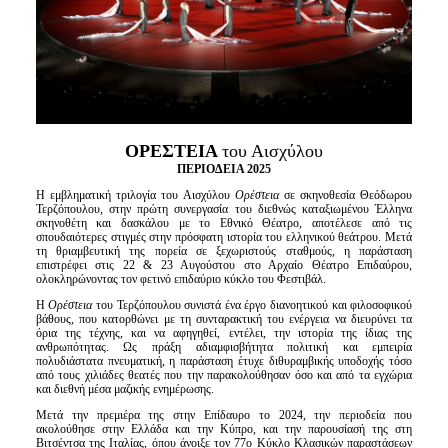
Είσοδος διαχειριστή
ΟΡΕΣΤΕΙΑ
του Αισχύλου
ΠΕΡΙΟΔΕΙΑ 2025
Η εμβληματική τριλογία του Αισχύλου
Ορέστεια
σε σκηνοθεσία Θεόδωρου
Τερζόπουλου, στην πρώτη συνεργασία του διεθνώς καταξιωμένου Έλληνα
σκηνοθέτη και δασκάλου με το Εθνικό Θέατρο, αποτέλεσε από τις
σπουδαιότερες στιγμές στην πρόσφατη ιστορία του ελληνικού θεάτρου. Μετά
τη θριαμβευτική της πορεία σε ξεχωριστούς σταθμούς, η παράσταση
επιστρέφει στις 22 & 23 Αυγούστου στο Αρχαίο Θέατρο Επιδαύρου,
ολοκληρώνοντας τον φετινό επιδαύριο κύκλο του Φεστιβάλ.
Η
Ορέστεια
του Τερζόπουλου συνιστά ένα έργο διανοητικού και φιλοσοφικού
βάθους, που κατορθώνει με τη συνταρακτική του ενέργεια να διευρύνει τα
όρια της τέχνης, και να αφηγηθεί, εντέλει, την ιστορία της ίδιας της
ανθρωπότητας. Ως πράξη αδιαμφισβήτητα πολιτική και εμπειρία
πολυδιάστατα πνευματική, η παράσταση έτυχε διθυραμβικής υποδοχής τόσο
από τους χιλιάδες θεατές που την παρακολούθησαν όσο και από τα εγχώρια
και διεθνή μέσα μαζικής ενημέρωσης.
Μετά την πρεμιέρα της στην Επίδαυρο το 2024, την περιοδεία που
ακολούθησε στην Ελλάδα και την Κύπρο, και την παρουσίασή της στη
Βιτσέντσα της Ιταλίας, όπου άνοιξε τον 77ο Κύκλο Κλασικών παραστάσεων