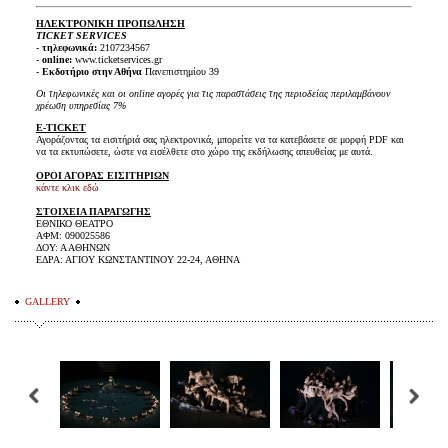
ΗΛΕΚΤΡΟΝΙΚΗ ΠΡΟΠΩΛΗΣΗ
TICKET SERVICES
-
τηλεφωνικά:
2107234567
-
online:
www.ticketservices.gr
-
Εκδοτήριο στην Αθήνα
Πανεπιστημίου 39
Οι τηλεφωνικές και οι online αγορές για τις παραστάσεις της περιοδείας περιλαμβάνουν
χρέωση υπηρεσίας 7%
E-TICKET
Αγοράζοντας τα εισιτήριά σας ηλεκτρονικά, μπορείτε να τα κατεβάσετε σε μορφή PDF και
να τα εκτυπώσετε, ώστε να εισέλθετε στο χώρο της εκδήλωσης απευθείας με αυτά.
ΟΡΟΙ ΑΓΟΡΑΣ ΕΙΣΙΤΗΡΙΩΝ
κάντε κλικ εδώ
ΣΤΟΙΧΕΙΑ ΠΑΡΑΓΩΓΗΣ
ΕΘΝΙΚΟ ΘΕΑΤΡΟ
ΑΦΜ: 090025586
ΔΟΥ: Α ΑΘΗΝΩΝ
ΕΔΡΑ: ΑΓΙΟΥ ΚΩΝΣΤΑΝΤΙΝΟΥ 22-24, ΑΘΗΝΑ
GALLERY