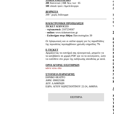
20€
Κανονικό
|
15€
Άνω των 65
10€
σπουδ./φοιτ./ΑμεΑ/άνεργοι
ΔΙΑΡΚΕΙΑ
200 ' χωρίς διάλειμμα
ΗΛΕΚΤΡΟΝΙΚΗ ΠΡΟΠΩΛΗΣΗ
τ
TICKET SERVICES
-
τηλεφωνικά:
2107234567
-
online:
www.ticketservices.gr
-
Εκδοτήριο στην Αθήνα
Πανεπιστημίου 39
Οι τηλεφωνικές και οι online αγορές για τις παραστάσεις
της περιοδείας περιλαμβάνουν χρέωση υπηρεσίας 7%
E-TICKET
Αγοράζοντας τα εισιτήριά σας ηλεκτρονικά, μπορείτε να
τα κατεβάσετε σε μορφή PDF και να τα εκτυπώσετε, ώστε
να εισέλθετε στο χώρο της εκδήλωσης απευθείας με αυτά.
ΟΡΟΙ ΑΓΟΡΑΣ ΕΙΣΙΤΗΡΙΩΝ
κάντε κλικ εδώ
ΣΤΟΙΧΕΙΑ ΠΑΡΑΓΩΓΗΣ
ΕΘΝΙΚΟ ΘΕΑΤΡΟ
ΑΦΜ: 090025586
ΔΟΥ: Α ΑΘΗΝΩΝ
ΕΔΡΑ: ΑΓΙΟΥ ΚΩΝΣΤΑΝΤΙΝΟΥ 22-24, ΑΘΗΝΑ
ΕΙΣΙΤΗΡΙΑ