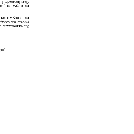
 η παράσταση έτυχε
από τα εγχώρια και
 και την Κύπρο, και
τάσεων στο ιστορικό
ο συναρπαστικό της
σμοί