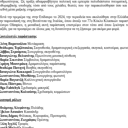
ανθρωπότητας. Ως πράξη αδιαμφισβήτητα πολιτική και εμπειρία πολυδιάστατα πνευματική,
διθυραμβικής υποδοχής τόσο από τους χιλιάδες θεατές που την παρακολούθησαν όσο και 
διεθνή μέσα μαζικής ενημέρωσης.
Μετά την πρεμιέρα της στην Επίδαυρο το 2024, την περιοδεία που ακολούθησε στην Ελλάδα
την παρουσίασή της στη Βιτσέντσα της Ιταλίας, όπου άνοιξε τον 77ο Κύκλο Κλασικών παρασ
θέατρο Olimpico, η μοναδική αυτή παράσταση επιστρέφει στον τόπο από όπου ξεκίνησε τ
αξίδι, για να προσφέρει σε όλους μας τη δυνατότητα να τη ζήσουμε για ακόμα μια φορά.
Συντελεστές παράστασης
Ελένη Βαροπούλου
Μετάφραση
Θεόδωρος Τερζόπουλος
Σκηνοθεσία, δραματουργική επεξεργασία, σκηνικά, κοστούμια, φωτι
Σάββας Στρούμπος
Συνεργάτης σκηνοθέτης
Παναγιώτης Βελιανίτης
Πρωτότυπη μουσική σύνθεση
Μαρία Σικιτάνο
Σύμβουλος δραματολόγος
Ειρήνη Μουντράκη
Δραματολόγος παράστασης
Θεοδώρα Πατητή
Βοηθός σκηνοθέτη
Παναγιώτα Κοκκορού
Συνεργάτιδα ενδυματολόγου
Κωνσταντίνος Μπεθάνης
Συνεργάτης φωτιστή
Μαρία Βογιατζή
Καλλιτεχνική συνεργάτιδα
Νίκος Πάστρας
Βίντεο
Olga Faleichyk
Σχεδιασμός μακιγιάζ
Κωνσταντίνος Κολιούσης
Σχεδιασμός κομμώσεων
Διανομή ρόλων
Μπάμπης Αλεφάντης
Πυλάδης
Έβελυν Ασουάντ
Κασσάνδρ
Τάσος Δήμας
Φύλακας, Κορυφαίος, Προπομπός
Κωνσταντίνος Ζωγράφος
Ορέστης
Έλλη Ιγγλίζ
Τροφός
Δαυίδ Μαλτέζε
Αίγισθος