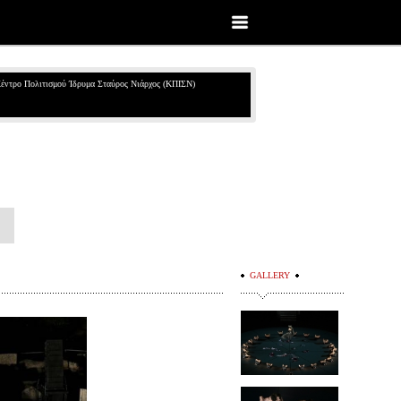
έντρο Πολιτισμού Ίδρυμα Σταύρος Νιάρχος (ΚΠΙΣΝ)
GALLERY