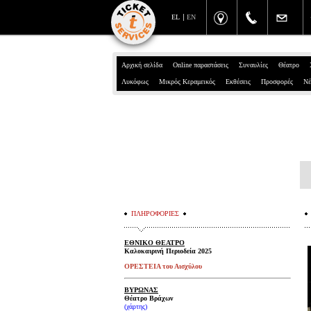
EL
EN
Αρχική σελίδα
Online παραστάσεις
Συναυλίες
Θέατρο
Λυκόφως
Μικρός Κεραμεικός
Εκθέσεις
Προσφορές
Νέ
ΠΛΗΡΟΦΟΡΙΕΣ
ΕΘΝΙΚΟ ΘΕΑΤΡΟ
Καλοκαιρινή Περιοδεία 2025
ΟΡΕΣΤΕΙΑ του Αισχύλου
ΒΥΡΩΝΑΣ
Θέατρο Βράχων
(χάρτης)