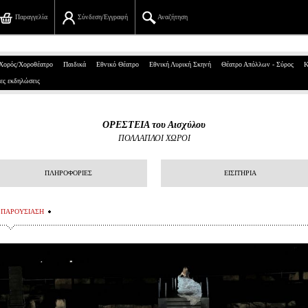
Παραγγελία
Σύνδεση/Εγγραφή
Αναζήτηση
Πανεπιστημίου 39, Αθήνα
Χορός/Χοροθέατρο
Παιδικά
Εθνικό Θέατρο
Εθνική Λυρική Σκηνή
Θέατρο Απόλλων - Σύρος
Κ
ες εκδηλώσεις
210 7234567
info@ticketservices.gr
ΟΡΕΣΤΕΙΑ του Αισχύλου
ΠΟΛΛΑΠΛΟΙ ΧΩΡΟΙ
Αναζήτηση
Σύνδεση/Εγγραφή
ΠΛΗΡΟΦΟΡΙΕΣ
ΕΙΣΙΤΗΡΙΑ
Παραγγελία
ΠΑΡΟΥΣΙΑΣΗ
Αναζήτηση παραγγελίας
Προσωπικά Δεδομένα
Πληροφορίες