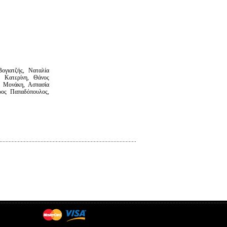
ογιατζής, Ναταλία
α Κατερίνη, Θάνος
υ Μονάκη, Ασπασία
ρος Παπαδόπουλος,