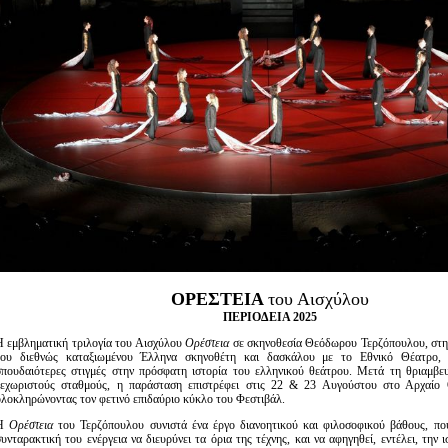
Είσοδος διαχειριστή
ΟΡΕΣΤΕΙΑ
του Αισχύλου
ΠΕΡΙΟΔΕΙΑ 2025
Η εμβληματική τριλογία του Αισχύλου
Ορέστεια
σε σκηνοθεσία Θεόδωρου Τερζόπουλου, στη
του διεθνώς καταξιωμένου Έλληνα σκηνοθέτη και δασκάλου με το Εθνικό Θέατρο, 
σπουδαιότερες στιγμές στην πρόσφατη ιστορία του ελληνικού θεάτρου. Μετά τη θριαμβευ
ξεχωριστούς σταθμούς, η παράσταση επιστρέφει στις 22 & 23 Αυγούστου στο Αρχαίο 
ολοκληρώνοντας τον φετινό επιδαύριο κύκλο του Φεστιβάλ.
Η
Ορέστεια
του Τερζόπουλου συνιστά ένα έργο διανοητικού και φιλοσοφικού βάθους, πο
υνταρακτική του ενέργεια να διευρύνει τα όρια της τέχνης, και να αφηγηθεί, εντέλει, την ι