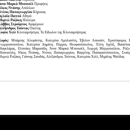
Άννα Μαρκά Μπονισέλ
Προφήτις
Νίκος Ντάσης
Απόλλων
Ντίνος Παπαγεωργίου
Κήρυκας
Αγλαΐα Παππά
Αθηνά
Μυρτώ Ροζάκη
Ηλέκτρα
Σάββας Στρούμπος
Αγαμέμνων
Αλέξανδρος Τούντας
Οικέτης
Σοφία Χιλλ
Κλυταιμνήστρα, Το Είδωλον της Κλυταιμνήστρας
Χορός:
Μπάμπης Αλεφάντης, Κατερίνα Αμπλιανίτη, Έβελυν Ασουάντ, Χριστόφορος Β
Γεωργοσοπούλου, Κατερίνα Δημάτη, Πύρρος Θεοφανόπουλος, Έλλη Ιγγλίζ, Βασιλίν
Μαγκλάρας, Ελπινίκη Μαραπίδη, Άννα Μαρκά Μπονισέλ, Λυγερή Μητροπούλου, Ρόζ
Μπατατόλη, Νίκος Ντάσης, Ντίνος Παπαγεωργίου, Βαγγέλης Παπαγιαννόπουλος, Σταύ
Μυρτώ Ροζάκη, Γιάννης Σανιδάς, Αλέξανδρος Τούντας, Κατερίνα Χιλλ, Μιχάλης Ψαλίδας