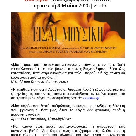
Είσοδος διαχειριστή
Παρασκευή
8 Μαΐου
2026 | 21:15
«Μια παράσταση που δεν αφήνει κανέναν ασυγκίνητο, ενώ μας βάζει
να συλλογιστούμε το πώς βιώνουμε ή πώς διαχειριζόμαστε δύσκολες
καταστάσεις μέσα στην οικογένεια και πώς μπορούμε ή όχι τελικά να
κρυφτούμε από τα παιδιά...»
Νίκη-Μαρία Κοσκινά, Athens Voice
«Η αλήθεια είναι ότι η Αναστασία Ραφαέλα Κονίδη έδωσε ένα ρεσιτάλ
ερμηνείας περπατώντας πάνω στο επικίνδυνα τεντωμένο σκοινί του
θεατρικού μονολόγου.»
Παναγιώτης Μηλάς,
catisart.gr
«Μια παράσταση ζεστή, ανθρώπινη, επίκαιρη - μια ωδή στη δύναμη
που βρίσκουμε μέσα μας, όταν τα λόγια δεν φτάνουν, αλλά η
μουσική... σώζει.»
Χρυσούλα Ζαφειράκη, CrunchyNewz.
«Και κάπως έτσι, χωρίς τυμπανοκρουσίες, η παράσταση μας
συγκίνησε βαθιά. Μας θύμισε πως ό,τι ζήσαμε μας πλάθει, πως η
μνήμη είναι και μαχαίρι και βάλσαμο, και πως τελικά η συγχώρεση