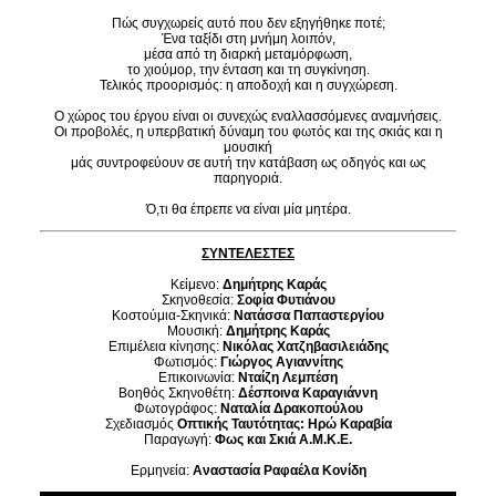
Πώς συγχωρείς αυτό που δεν εξηγήθηκε ποτέ;
Ένα ταξίδι στη μνήμη λοιπόν,
μέσα από τη διαρκή μεταμόρφωση,
το χιούμορ, την
ένταση και τη συγκίνηση.
Τελικός προορισμός: η αποδοχή και η συγχώρεση.
Ο χώρος του έργου είναι οι συνεχώς εναλλασσόμενες αναμνήσεις.
Οι προβολές, η υπερβατική δύναμη του φωτός και της σκιάς και η
μουσική
μάς συντροφεύουν σε αυτή την κατάβαση ως οδηγός και ως
παρηγοριά.
Ό,τι θα έπρεπε να είναι μία μητέρα.
ΣΥΝΤΕΛΕΣΤΕΣ
Κείμενο:
Δημήτρης Καράς
Σκηνοθεσία:
Σοφία Φυτιάνου
Κοστούμια-Σκηνικά:
Νατάσσα Παπαστεργίου
Μουσική:
Δημήτρης Καράς
Επιμέλεια κίνησης:
Νικόλας Χατζηβασιλειάδης
Φωτισμός:
Γιώργος Αγιαννίτης
Επικοινωνία:
Νταίζη Λεμπέση
Βοηθός Σκηνοθέτη:
Δέσποινα Καραγιάννη
Φωτογράφος:
Ναταλία Δρακοπούλου
Σχεδιασμός
Οπτικής Ταυτότητας: Ηρώ Καραβία
Παραγωγή:
Φως και Σκιά Α.Μ.Κ.Ε.
Ερμηνεία:
Αναστασία Ραφαέλα Κονίδη