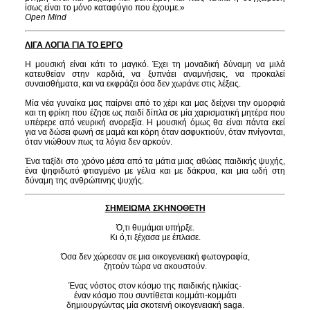
ίσως είναι το μόνο καταφύγιο που έχουμε.»
Open Mind
ΛΙΓΑ ΛΟΓΙΑ ΓΙΑ ΤΟ ΕΡΓΟ
Η μουσική είναι κάτι το μαγικό. Έχει τη μοναδική δύναμη να μιλά
κατευθείαν στην καρδιά, να ξυπνάει αναμνήσεις, να προκαλεί
συναισθήματα, και να εκφράζει όσα δεν χωράνε στις λέξεις.
Μία νέα γυναίκα μας παίρνει από το χέρι και μας δείχνει την ομορφιά
και τη φρίκη που έζησε ως παιδί δίπλα σε μία χαρισματική μητέρα που
υπέφερε από νευρική ανορεξία. Η μουσική όμως θα είναι πάντα εκεί
για να δώσει φωνή σε μαμά και κόρη όταν ασφυκτιούν, όταν πνίγονται,
όταν νιώθουν πως τα λόγια δεν αρκούν.
Ένα ταξίδι στο χρόνο μέσα από τα μάτια μιας αθώας παιδικής ψυχής,
ένα ψηφιδωτό φτιαγμένο με γέλια και με δάκρυα, και μια ωδή στη
δύναμη της ανθρώπινης ψυχής.
ΣΗΜΕΙΩΜΑ ΣΚΗΝΟΘΕΤΗ
Ό,τι θυμάμαι υπήρξε.
Κι ό,τι ξέχασα με έπλασε.
Όσα δεν χώρεσαν σε μια οικογενειακή φωτογραφία,
ζητούν τώρα να ακουστούν.
Ένας νόστος στον κόσμο της παιδικής ηλικίας·
έναν κόσμο που συντίθεται κομμάτι-κομμάτι
δημιουργώντας μία σκοτεινή οικογενειακή saga.