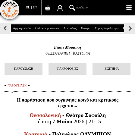
EL
EN
Αναζήτηση
Πανεπιστημίου 39, Αθήνα
Αρχική σελίδα
Online παραστάσεις
Συναυλίες
Θέατρο
Χορός/Χοροθέατρο
Παιδικά
210 7234567
Είσαι Μουσική
info@ticketservices.gr
ΘΕΣΣΑΛΟΝΙΚΗ - ΚΑΣΤΟΡΙΑ
Αναζήτηση
ΠΑΡΟΥΣΙΑΣΗ
ΠΛΗΡΟΦΟΡΙΕΣ
ΕΙΣΙΤΗΡΙΑ
Σύνδεση/Εγγραφή
ΠΑΡΟΥΣΙΑΣΗ
Παραγγελία
Η παράσταση που συγκίνησε κοινό και κριτικούς
Αναζήτηση παραγγελίας
έρχεται...
Προσωπικά Δεδομένα
Θεσσαλονική
-
Θεάτρο Σοφούλη
Πέμπτη
7 Μαΐου
2026 | 21:15
Πληροφορίες
Καστοριά
-
Πολυχώρος
ΟΛΥΜΠΙΟΝ