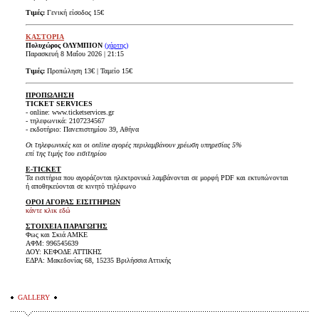
Τιμές:
Γενική είσοδος 15€
ΚΑΣΤΟΡΙΑ
Πολυχώρος ΟΛΥΜΠΙΟΝ
(χάρτης)
Παρασκευή 8 Μαΐου 2026 | 21:15
Τιμές:
Προπώληση 13€ | Ταμείο 15€
ΠΡΟΠΩΛΗΣΗ
TICKET SERVICES
- online: www.ticketservices.gr
- τηλεφωνικά: 2107234567
- εκδοτήριο: Πανεπιστημίου 39, Αθήνα
Οι τηλεφωνικές και οι online αγορές περιλαμβάνουν χρέωση υπηρεσίας 5%
επί της τιμής του εισιτηρίου
E-TICKET
Τα εισιτήρια που αγοράζονται ηλεκτρονικά λαμβάνονται σε μορφή PDF και εκτυπώνονται
ή αποθηκεύονται σε κινητό τηλέφωνο
ΟΡΟΙ ΑΓΟΡΑΣ ΕΙΣΙΤΗΡΙΩΝ
κάντε κλικ εδώ
ΣΤΟΙΧΕΙΑ ΠΑΡΑΓΩΓΗΣ
Φως και Σκιά ΑΜΚΕ
ΑΦΜ: 996545639
ΔΟΥ: ΚΕΦΟΔΕ ΑΤΤΙΚΗΣ
ΕΔΡΑ: Μακεδονίας 68, 15235 Βριλήσσια Αττικής
GALLERY