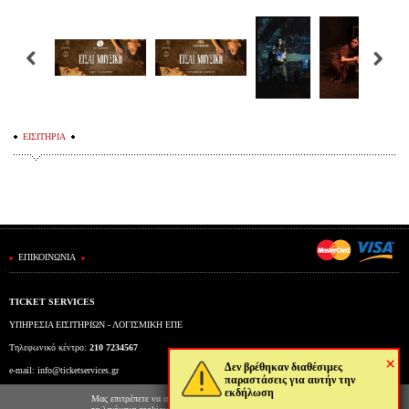
ΕΙΣΙΤΗΡΙΑ
ΕΠΙΚΟΙΝΩΝΙΑ
TICKET SERVICES
ΥΠΗΡΕΣΙΑ ΕΙΣΙΤΗΡΙΩΝ - ΛΟΓΙΣΜΙΚΗ ΕΠΕ
Τηλεφωνικό κέντρο:
210 7234567
×
Δεν βρέθηκαν διαθέσιμες
e-mail:
info@ticketservices.gr
παραστάσεις για αυτήν την
εκδήλωση
Εκδοτήριο: Πανεπιστημίου 39 (Στοά Πεσμαζόγλου), Αθήνα
Μας επιτρέπετε να αποθηκεύουμε στον φυλλομετρητή σας