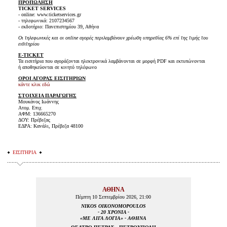
ΠΡΟΠΩΛΗΣΗ
TICKET SERVICES
- online: www.ticketservices.gr
- τηλεφωνικά: 2107234567
- εκδοτήριο: Πανεπιστημίου 39, Αθήνα
Οι τηλεφωνικές και οι online αγορές περιλαμβάνουν χρέωση υπηρεσίας 6% επί της τιμής του
εισιτηρίου
E-TICKET
Τα εισιτήρια που αγοράζονται ηλεκτρονικά λαμβάνονται σε μορφή PDF και εκτυπώνονται
ή αποθηκεύονται σε κινητό τηλέφωνο
ΟΡΟΙ ΑΓΟΡΑΣ ΕΙΣΙΤΗΡΙΩΝ
κάντε κλικ εδώ
ΣΤΟΙΧΕΙΑ ΠΑΡΑΓΩΓΗΣ
Μουκάνος Ιωάννης
Ατομ. Επιχ.
ΑΦΜ: 136665270
ΔΟΥ: Πρέβεζας
ΕΔΡΑ: Κανάλι, Πρέβεζα 48100
ΕΙΣΙΤΗΡΙΑ
ΑΘΗΝΑ
Πέμπτη 10 Σεπτεμβρίου 2026, 21:00
NIKOS OIKONOMOPOULOS
- 20 ΧΡΟΝΙΑ -
«ΜΕ ΛΙΓΑ ΛΟΓΙΑ» - ΑΘΗΝΑ