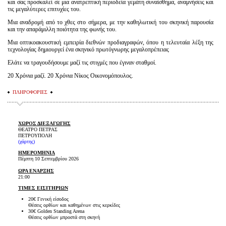
και σας προσκαλεί σε μια ανατρεπτική περιοδεία γεμάτη συναίσθημα, αναμνήσεις και
τις μεγαλύτερες επιτυχίες του.
Μια αναδρομή από το χθες στο σήμερα, με την καθηλωτική του σκηνική παρουσία
και την απαράμιλλη ποιότητα της φωνής του.
Μια οπτικοακουστική εμπειρία διεθνών προδιαγραφών, όπου η τελευταία λέξη της
τεχνολογίας δημιουργεί ένα σκηνικό πρωτόγνωρης μεγαλοπρέπειας
​Ελάτε να τραγουδήσουμε μαζί τις στιγμές που έγιναν σταθμοί.
​20 Χρόνια μαζί. 20 Χρόνια Νίκος Οικονομόπουλος.
ΠΛΗΡΟΦΟΡΙΕΣ
ΧΩΡΟΣ ΔΙΕΞΑΓΩΓΗΣ
ΘΕΑΤΡΟ ΠΕΤΡΑΣ
ΠΕΤΡΟΥΠΟΛΗ
(
χάρτης
)
ΗΜΕΡΟΜΗΝΙΑ
Πέμπτη 10 Σεπτεμβρίου 2026
ΩΡΑ ΕΝΑΡΞΗΣ
21:00
ΤΙΜΕΣ ΕΙΣΙΤΗΡΙΩΝ
20€ Γενική είσοδος
Θέσεις ορθίων και καθημένων στις κερκίδες
30€ Golden Standing Arena
Θέσεις ορθίων μπροστά στη σκηνή