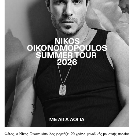
Είσοδος διαχειριστή
​Φέτος, ο Νίκος Οικονομόπουλος γιορτάζει 20 χρόνια μοναδικής μουσικής πορείας