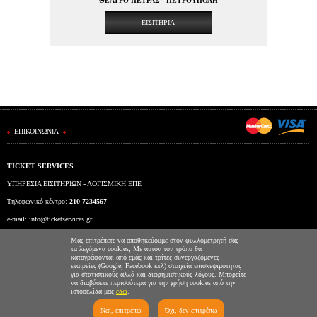
ΘΕΑΤΡΟ ΠΕΤΡΑΣ - ΠΕΤΡΟΥΠΟΛΗ
ΕΙΣΙΤΗΡΙΑ
ΕΠΙΚΟΙΝΩΝΙΑ
TICKET SERVICES
ΥΠΗΡΕΣΙΑ ΕΙΣΙΤΗΡΙΩΝ - ΛΟΓΙΣΜΙΚΗ ΕΠΕ
Τηλεφωνικό κέντρο:
210 7234567
e-mail:
info@ticketservices.gr
Εκδοτήριο: Πανεπιστημίου 39 (Στοά Πεσμαζόγλου), Αθήνα
Μας επιτρέπετε να αποθηκεύουμε στον φυλλομετρητή σας
τα λεγόμενα cookies; Με αυτόν τον τρόπο θα
Ώρες λειτουργίας εκδοτηρίου: Δευ-Παρ: 9πμ-5μμ
καταγράφονται από εμάς και τρίτες συνεργαζόμενες
εταιρείες (Google, Facebook κτλ) στοιχεία επισκεψιμότητας
για στατιστικούς αλλά και διαφημιστικούς λόγους. Μπορείτε
να διαβάσετε περισσότερα για την χρήση cookies από την
ιστοσελίδα μας
εδώ
.
Ναι, επιτρέπω
Όχι, δεν επιτρέπω