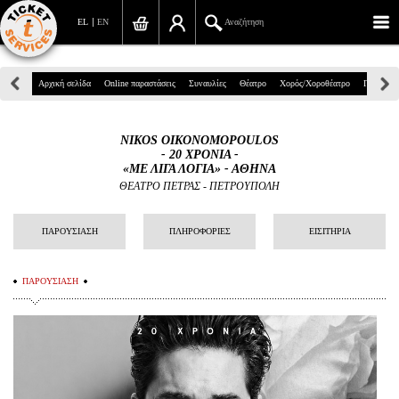
EL
EN
Αναζήτηση
Πανεπιστημίου 39, Αθήνα
Αρχική σελίδα
Online παραστάσεις
Συναυλίες
Θέατρο
Χορός/Χοροθέατρο
Παιδικά
210 7234567
NIKOS OIKONOMOPOULOS
info@ticketservices.gr
- 20 ΧΡΟΝΙΑ -
«ΜΕ ΛΙΓΑ ΛΟΓΙΑ» - ΑΘΗΝΑ
Αναζήτηση
ΘΕΑΤΡΟ ΠΕΤΡΑΣ - ΠΕΤΡΟΥΠΟΛΗ
Σύνδεση/Εγγραφή
ΠΑΡΟΥΣΙΑΣΗ
ΠΛΗΡΟΦΟΡΙΕΣ
ΕΙΣΙΤΗΡΙΑ
Παραγγελία
ΠΑΡΟΥΣΙΑΣΗ
Αναζήτηση παραγγελίας
Προσωπικά Δεδομένα
Πληροφορίες