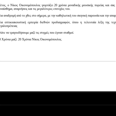
έτος, ο Νίκος Οικονομόπουλος γιορτάζει 20 χρόνια μοναδικής μουσικής πορείας και σας 
υναίσθημα, αναμνήσεις και τις μεγαλύτερες επιτυχίες του.
ια αναδρομή από το χθες στο σήμερα, με την καθηλωτική του σκηνική παρουσία και την απαρ
ια οπτικοακουστική εμπειρία διεθνών προδιαγραφών, όπου η τελευταία λέξη της τεχ
εγαλοπρέπειας
Ελάτε να τραγουδήσουμε μαζί τις στιγμές που έγιναν σταθμοί.
20 Χρόνια μαζί. 20 Χρόνια Νίκος Οικονομόπουλος.