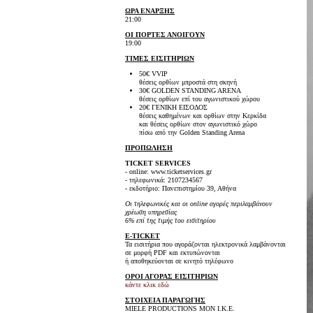
ΩΡΑ ΕΝΑΡΞΗΣ
21:00
ΟΙ ΠΟΡΤΕΣ ΑΝΟΙΓΟΥΝ
19:00
ΤΙΜΕΣ ΕΙΣΙΤΗΡΙΩΝ
50€ VVIP
θέσεις ορθίων μπροστά στη σκηνή
30€ GOLDEN STANDING ARENA
θέσεις ορθίων επί του αγωνιστικού χώρου
20€ ΓΕΝΙΚΗ ΕΙΣΟΔΟΣ
θέσεις καθημένων και ορθίων στην Κερκίδα
και θέσεις ορθίων στον αγωνιστικό χώρο
πίσω από την Golden Standing Arena
ΠΡΟΠΩΛΗΣΗ
TICKET SERVICES
- online: www.ticketservices.gr
- τηλεφωνικά: 2107234567
- εκδοτήριο: Πανεπιστημίου 39, Αθήνα
Οι τηλεφωνικές και οι online αγορές περιλαμβάνουν
χρέωση υπηρεσίας
6% επί της τιμής του εισιτηρίου
E-TICKET
Τα εισιτήρια που αγοράζονται ηλεκτρονικά λαμβάνονται
σε μορφή PDF και εκτυπώνονται
ή αποθηκεύονται σε κινητό τηλέφωνο
ΟΡΟΙ ΑΓΟΡΑΣ ΕΙΣΙΤΗΡΙΩΝ
κάντε κλικ εδώ
ΣΤΟΙΧΕΙΑ ΠΑΡΑΓΩΓΗΣ
MIELE PRODUCTIONS ΜΟΝ I.K.E.