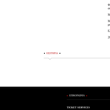
Φ
σ
Μ
Μ
μ
​
​
ΕΙΣΙΤΗΡΙΑ
ΕΠΙΚΟΙΝΩΝΙΑ
TICKET SERVICES