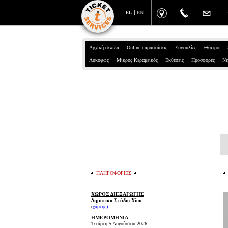
EL
EN
Αρχική σελίδα
Online παραστάσεις
Συναυλίες
Θέατρο
Λυκόφως
Μικρός Κεραμεικός
Εκθέσεις
Προσφορές
Νέ
ΠΛΗΡΟΦΟΡΙΕΣ
ΧΩΡΟΣ ΔΙΕΞΑΓΩΓΗΣ
Δημοτικό Στάδιο Χίου
(
χάρτης
)
ΗΜΕΡΟΜΗΝΙΑ
Τετάρτη 5 Αυγούστου 2026