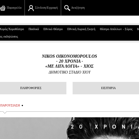
Παραγγελία
Σύνδεση/Εγγραφή
Αναζήτηση
Πανεπιστημίου 39, Αθήνα
Χορός/Χοροθέατρο
Παιδικά
Εθνικό Θέατρο
Εθνική Λυρική Σκηνή
Θέατρο Απόλλων - Σύρος
Κ
ες εκδηλώσεις
210 7234567
info@ticketservices.gr
NIKOS OIKONOMOPOULOS
- 20 ΧΡΟΝΙΑ -
Αναζήτηση
«ΜΕ ΛΙΓΑ ΛΟΓΙΑ» - ΧΙΟΣ
ΔΗΜΟΤΙΚΟ ΣΤΑΔΙΟ ΧΙΟΥ
Σύνδεση/Εγγραφή
ΠΛΗΡΟΦΟΡΙΕΣ
ΕΙΣΙΤΗΡΙΑ
Παραγγελία
Αναζήτηση παραγγελίας
ΠΑΡΟΥΣΙΑΣΗ
Προσωπικά Δεδομένα
Πληροφορίες