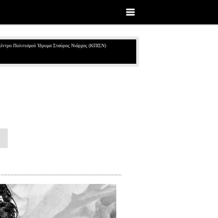
έντρο Πολιτισμού Ίδρυμα Σταύρος Νιάρχος (ΚΠΙΣΝ)