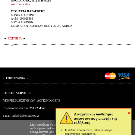
ΟΡΟΙ ΑΓΟΡΑΣ ΕΙΣΙΤΗΡΙΩΝ
κάντε κλικ εδώ
ΣΤΟΙΧΕΙΑ ΠΑΡΑΓΩΓΗΣ
ΕΘΝΙΚΟ ΘΕΑΤΡΟ
ΑΦΜ: 090025586
ΔΟΥ: Α ΑΘΗΝΩΝ
ΕΔΡΑ: ΑΓΙΟΥ ΚΩΝΣΤΑΝΤΙΝΟΥ 22-24, ΑΘΗΝΑ
ΕΙΣΙΤΗΡΙΑ
ΕΠΙΚΟΙΝΩΝΙΑ
TICKET SERVICES
ΥΠΗΡΕΣΙΑ ΕΙΣΙΤΗΡΙΩΝ - ΛΟΓΙΣΜΙΚΗ ΕΠΕ
Τηλεφωνικό κέντρο:
210 7234567
×
Δεν βρέθηκαν διαθέσιμες
e-mail:
info@ticketservices.gr
παραστάσεις για αυτήν την
εκδήλωση
Εκδοτήριο: Πανεπιστημίου 39 (Στοά Πεσμαζόγλου), Αθήνα
Μας επιτρέπετε να αποθηκεύουμε στον φυλλομετρητή σας
τα λεγόμενα cookies; Με αυτόν τον τρόπο θα
Η σελίδα που βλέπετε, πιθανόν αφορά
Ώρες λειτουργίας εκδοτηρίου: Δευ-Παρ: 9πμ-5μμ
καταγράφονται από εμάς και τρίτες συνεργαζόμενες
παρελθούσα ημερομηνία.