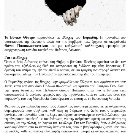
Είσοδος διαχειριστή
Το
Εθνικό Θέατρο
παρουσιάζει τις
Βάκχες
του
Ευριπίδη
. Η τραγωδία του
μυστικισμού, της έκστασης αλλά και της βαρβαρότητας, έρχεται σε σκηνοθεσία
Θάνου Παπακωνσταντίνου
, σε μια καθηλωτική καλλιτεχνική εμπειρία, με
ενορχηστρωτή τον ίδιο τον θεό του θεάτρου, Διόνυσο.
Για τις
Βάκχες
Όταν ο θεός Διόνυσος φτάνει στη Θήβα, ο βασιλιάς Πενθέας αρνείται να δει τον
πρώτο του εξάδελφο ως Θεό και απαγορεύει τη διάδοση της νέας θρησκείας. Η
άρνησή του εγείρει τη μήνι του θεού ο οποίος, σε μια τραγική αντιστροφή διώκτη και
διωκόμενου, οδηγεί τον Πενθέα στον αφανισμό από την ίδια του τη μητέρα.
Ο Ευριπίδης γράφει τις
Βάκχες
−
την τραγωδία των Ελλήνων, των αρχόντων και των
λαών,
κατά τον σπουδαίο Πολωνό θεωρητικό και κριτικό του θεάτρου Γιαν Κοτ−
την τρίτη δεκαετία του Πελοποννησιακού Πολέμου, όταν πια η Ιστορία έχει
αποχαλινωθεί. Ο μεγάλος τραγικός ποιητής τη συνθέτει κατά το τελευταίο έτος της
παραμονής του στη Μακεδονία, όπου έρχεται σε επαφή με τη διονυσιακή λατρεία.
Φέρνοντας για πολλοστή φορά τους συμπολίτες του αντιμέτωπους με τις ανθρώπινες
συμπεριφορές που στηλίτευε καθ' όλη τη διάρκεια της ζωής του, ο Ευριπίδης
συνθέτει μια τραγωδία -από τις λίγες που έχουν ως αντικείμενο τον θεό Διόνυσο- για
τη σύγκρουση του θεού με τον άνθρωπο, για την ανθρώπινη αρετή και αγριότητα, τη
σύνεση και την πλάνη, το λογικό και το άλογο. Για τον Ευριπίδη, όταν ο άνθρωπος
καταλαμβάνεται από τα κτηνώδη ένστικτά του, όταν η βαρβαρότητα ξυπνά μέσα του
με λύσσα, κάθε κοινωνική συνύπαρξη ακυρώνεται· ακόμα κι αν πρόκειται για τον