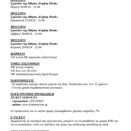
Σχολείον της Αθήνας «Ειρήνη Παπά»
Πέμπτη 26/09/24 - 21:00
ΜΟΣΧΑΤΟ
Σχολείον της Αθήνας «Ειρήνη Παπά»
Παρασκευή 27/09/24 - 21:00
ΜΟΣΧΑΤΟ
Σχολείον της Αθήνας «Ειρήνη Παπά»
Σάββατο 28/09/24 - 21:00
ΜΟΣΧΑΤΟ
Σχολείον της Αθήνας «Ειρήνη Παπά»
Κυριακή 29/09/24 - 21:00
ΔΙΑΡΚΕΙΑ
120 λεπτά (Με αγγλικούς υπέρτιτλους)
ΤΙΜΕΣ ΕΙΣΙΤΗΡΙΩΝ
20€ γενική είσοδος
15€ άνω των 65 ετών
10€ σπουδαστές/φοιτητές/ΑμεΑ/άνεργοι
ΠΑΡΑΤΗΡΗΣΕΙΣ
- Η παράσταση περιέχει σκηνές γυμνού και βίας. Κατάλληλη άνω των 15 χρόνων.
- Γίνεται χρήση στροβοσκοπικού φωτισμού.
ΗΛΕΚΤΡΟΝΙΚΗ ΠΡΟΠΩΛΗΣΗ
TICKET SERVICES
-
τηλεφωνικά:
2107234567
-
online:
www.ticketservices.gr
Οι τηλεφωνικές και οι online αγορές περιλαμβάνουν χρέωση υπηρεσίας 7%
E-TICKET
Αγοράζοντας τα εισιτήριά σας ηλεκτρονικά, μπορείτε να τα κατεβάσετε σε μορφή PDF και
να τα εκτυπώσετε, ώστε να εισέλθετε στο χώρο της εκδήλωσης απευθείας με αυτά.