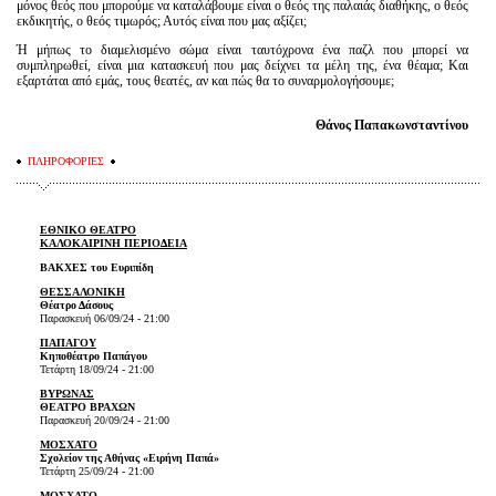
μόνος θεός που μπορούμε να καταλάβουμε είναι ο θεός της παλαιάς διαθήκης, ο θεός
εκδικητής, ο θεός τιμωρός; Αυτός είναι που μας αξίζει;
Ή μήπως το διαμελισμένο σώμα είναι ταυτόχρονα ένα παζλ που μπορεί να
συμπληρωθεί, είναι μια κατασκευή που μας δείχνει τα μέλη της, ένα θέαμα; Και
εξαρτάται από εμάς, τους θεατές, αν και πώς θα το συναρμολογήσουμε;
Θάνος Παπακωνσταντίνου
ΠΛΗΡΟΦΟΡΙΕΣ
ΕΘΝΙΚΟ ΘΕΑΤΡΟ
ΚΑΛΟΚΑΙΡΙΝΗ ΠΕΡΙΟΔΕΙΑ
ΒΑΚΧΕΣ του Ευριπίδη
ΘΕΣΣΑΛΟΝΙΚΗ
Θέατρο Δάσους
Παρασκευή 06/09/24 - 21:00
ΠΑΠΑΓΟΥ
Κηποθέατρο Παπάγου
Τετάρτη 18/09/24 - 21:00
ΒΥΡΩΝΑΣ
ΘΕΑΤΡΟ ΒΡΑΧΩΝ
Παρασκευή 20/09/24 - 21:00
ΜΟΣΧΑΤΟ
Σχολείον της Αθήνας «Ειρήνη Παπά»
Τετάρτη 25/09/24 - 21:00
ΜΟΣΧΑΤΟ