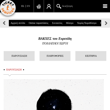
EL
EN
Αναζήτηση
Πανεπιστημίου 39, Αθήνα
Αρχική σελίδα
Online παραστάσεις
Συναυλίες
Θέατρο
Χορός/Χοροθέατρο
Παιδικά
210 7234567
ΒΑΚΧΕΣ του Ευριπίδη
info@ticketservices.gr
ΠΟΛΛΑΠΛΟΙ ΧΩΡΟΙ
Αναζήτηση
ΠΑΡΟΥΣΙΑΣΗ
ΠΛΗΡΟΦΟΡΙΕΣ
ΕΙΣΙΤΗΡΙΑ
Σύνδεση/Εγγραφή
ΠΑΡΟΥΣΙΑΣΗ
Παραγγελία
Αναζήτηση παραγγελίας
Προσωπικά Δεδομένα
Πληροφορίες