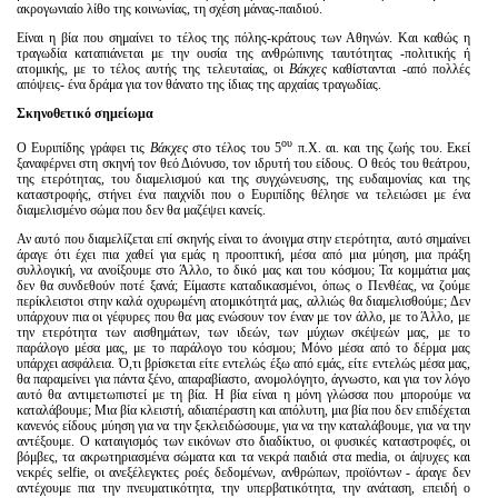
ακρογωνιαίο λίθο της κοινωνίας, τη σχέση μάνας-παιδιού.
Είναι η βία που σημαίνει το τέλος της πόλης-κράτους των Αθηνών. Και καθώς η
τραγωδία καταπιάνεται με την ουσία της ανθρώπινης ταυτότητας -πολιτικής ή
ατομικής, με το τέλος αυτής της τελευταίας, οι
Βάκχες
καθίστανται -από πολλές
απόψεις- ένα δράμα για τον θάνατο της ίδιας της αρχαίας τραγωδίας.
Σκηνοθετικό σημείωμα
ου
Ο Ευριπίδης γράφει τις
Βάκχες
στο τέλος του 5
π.Χ. αι. και της ζωής του. Εκεί
ξαναφέρνει στη σκηνή τον θεό Διόνυσο, τον ιδρυτή του είδους. Ο θεός του θεάτρου,
της ετερότητας, του διαμελισμού και της συγχώνευσης, της ευδαιμονίας και της
καταστροφής, στήνει ένα παιχνίδι που ο Ευριπίδης θέλησε να τελειώσει με ένα
διαμελισμένο σώμα που δεν θα μαζέψει κανείς.
Αν αυτό που διαμελίζεται επί σκηνής είναι το άνοιγμα στην ετερότητα, αυτό σημαίνει
άραγε ότι έχει πια χαθεί για εμάς η προοπτική, μέσα από μια μύηση, μια πράξη
συλλογική, να ανοίξουμε στο Άλλο, το δικό μας και του κόσμου; Τα κομμάτια μας
δεν θα συνδεθούν ποτέ ξανά; Είμαστε καταδικασμένοι, όπως ο Πενθέας, να ζούμε
περίκλειστοι στην καλά οχυρωμένη ατομικότητά μας, αλλιώς θα διαμελισθούμε; Δεν
υπάρχουν πια οι γέφυρες που θα μας ενώσουν τον έναν με τον άλλο, με το Άλλο, με
την ετερότητα των αισθημάτων, των ιδεών, των μύχιων σκέψεών μας, με το
παράλογο μέσα μας, με το παράλογο του κόσμου; Μόνο μέσα από το δέρμα μας
υπάρχει ασφάλεια. Ό,τι βρίσκεται είτε εντελώς έξω από εμάς, είτε εντελώς μέσα μας,
θα παραμείνει για πάντα ξένο, απαραβίαστο, ανομολόγητο, άγνωστο, και για τον λόγο
αυτό θα αντιμετωπιστεί με τη βία. Η βία είναι η μόνη γλώσσα που μπορούμε να
καταλάβουμε; Μια βία κλειστή, αδιαπέραστη και απόλυτη, μια βία που δεν επιδέχεται
κανενός είδους μύηση για να την ξεκλειδώσουμε, για να την καταλάβουμε, για να την
αντέξουμε. Ο καταιγισμός των εικόνων στο διαδίκτυο, οι φυσικές καταστροφές, οι
βόμβες, τα ακρωτηριασμένα σώματα και τα νεκρά παιδιά στα media, οι άψυχες και
νεκρές selfie, οι ανεξέλεγκτες ροές δεδομένων, ανθρώπων, προϊόντων - άραγε δεν
αντέχουμε πια την πνευματικότητα, την υπερβατικότητα, την ανάταση, επειδή ο