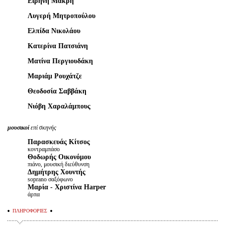
Ειρήνη Μακρή
Λυγερή Μητροπούλου
Ελπίδα Νικολάου
Κατερίνα Πατσιάνη
Ματίνα Περγιουδάκη
Μαριάμ Ρουχάτζε
Θεοδοσία Σαββάκη
Νιόβη Χαραλάμπους
μουσικοί
επί σκηνής
Παρασκευάς Κίτσος
κοντραμπάσο
Θοδωρής Οικονόμου
πιάνο, μουσική διεύθυνση
Δημήτρης Χουντής
soprano σαξόφωνο
Μαρία - Χριστίνα Harper
άρπα
ΠΛΗΡΟΦΟΡΙΕΣ