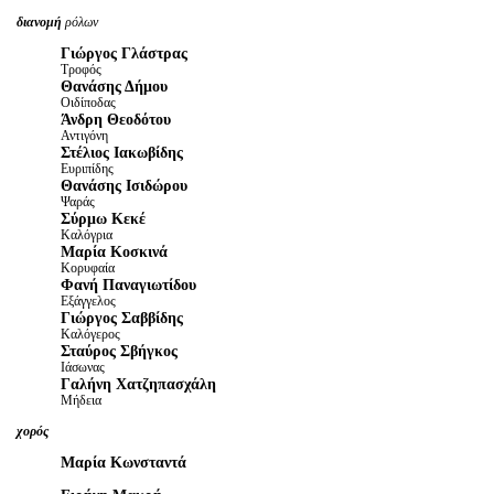
διανομή
ρόλων
Γιώργος Γλάστρας
Τροφός
Θανάσης Δήμου
Οιδίποδας
Άνδρη Θεοδότου
Αντιγόνη
Στέλιος Ιακωβίδης
Ευριπίδης
Θανάσης Ισιδώρου
Ψαράς
Σύρμω Κεκέ
Καλόγρια
Μαρία Κοσκινά
Κορυφαία
Φανή Παναγιωτίδου
Εξάγγελος
Γιώργος Σαββίδης
Καλόγερος
Σταύρος Σβήγκος
Ιάσωνας
Γαλήνη Χατζηπασχάλη
Μήδεια
χορός
Μαρία Κωνσταντά