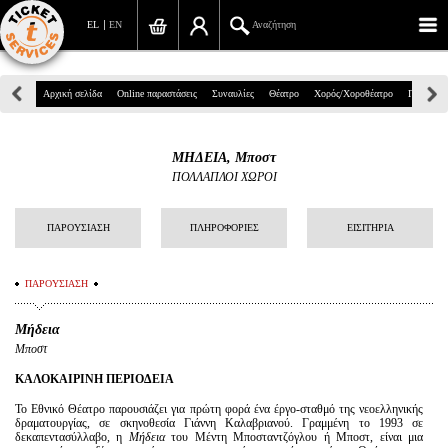
EL
EN
Αναζήτηση
Πανεπιστημίου 39, Αθήνα
Αρχική σελίδα
Online παραστάσεις
Συναυλίες
Θέατρο
Χορός/Χοροθέατρο
Παιδικά
210 7234567
ΜΗΔΕΙΑ, Μποστ
info@ticketservices.gr
ΠΟΛΛΑΠΛΟΙ ΧΩΡΟΙ
Αναζήτηση
ΠΑΡΟΥΣΙΑΣΗ
ΠΛΗΡΟΦΟΡΙΕΣ
ΕΙΣΙΤΗΡΙΑ
Σύνδεση/Εγγραφή
ΠΑΡΟΥΣΙΑΣΗ
Παραγγελία
Μήδεια
Αναζήτηση παραγγελίας
Μποστ
Προσωπικά Δεδομένα
ΚΑΛΟΚΑΙΡΙΝΗ ΠΕΡΙΟΔΕΙΑ
Το Εθνικό Θέατρο παρουσιάζει για πρώτη φορά ένα έργο-σταθμό της νεοελληνικής
Πληροφορίες
δραματουργίας, σε σκηνοθεσία Γιάννη Καλαβριανού. Γραμμένη το 1993 σε
δεκαπεντασύλλαβο, η
Μήδεια
του Μέντη Μποσταντζόγλου ή Μποστ, είναι μια