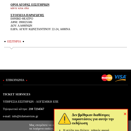
ΟΡΟΙ ΑΓΟΡΑΣ ΕΙΣΙΤΗΡΙΩΝ
κάντε κλικ εδώ
ΣΤΟΙΧΕΙΑ ΠΑΡΑΓΩΓΗΣ
ΕΘΝΙΚΟ ΘΕΑΤΡΟ
ΑΦΜ: 090025586
ΔΟΥ: Α ΑΘΗΝΩΝ
ΕΔΡΑ: ΑΓΙΟΥ ΚΩΝΣΤΑΝΤΙΝΟΥ 22-24, ΑΘΗΝΑ
ΕΙΣΙΤΗΡΙΑ
ΕΠΙΚΟΙΝΩΝΙΑ
TICKET SERVICES
ΥΠΗΡΕΣΙΑ ΕΙΣΙΤΗΡΙΩΝ - ΛΟΓΙΣΜΙΚΗ ΕΠΕ
Τηλεφωνικό κέντρο:
210 7234567
×
Δεν βρέθηκαν διαθέσιμες
e-mail:
info@ticketservices.gr
παραστάσεις για αυτήν την
εκδήλωση
Εκδοτήριο: Πανεπιστημίου 39 (Στοά Πεσμαζόγλου), Αθήνα
Μας επιτρέπετε να αποθηκεύουμε στον φυλλομετρητή σας
τα λεγόμενα cookies; Με αυτόν τον τρόπο θα
Η σελίδα που βλέπετε, πιθανόν αφορά