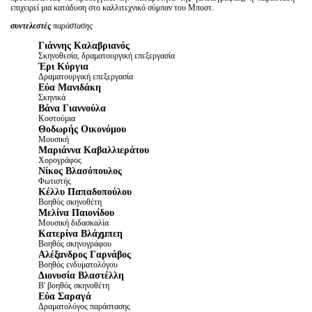
επιχειρεί μια κατάδυση στο καλλιτεχνικό σύμπαν του Μποστ.
συντελεστές
παράστασης
Γιάννης Καλαβριανός
Σκηνοθεσία, δραματουργική επεξεργασία
Έρι Κύργια
Δραματουργική επεξεργασία
Εύα Μανιδάκη
Σκηνικά
Βάνα Γιαννούλα
Κοστούμια
Θοδωρής Οικονόμου
Μουσική
Μαριάννα Καβαλλιεράτου
Χορογράφος
Νίκος Βλασόπουλος
Φωτιστής
Κέλλυ Παπαδοπούλου
Βοηθός σκηνοθέτη
Μελίνα Παιονίδου
Μουσική διδασκαλία
Κατερίνα Βλάχμπεη
Βοηθός σκηνογράφου
Αλέξανδρος Γαρνάβος
Βοηθός ενδυματολόγου
Διονυσία Βλαστέλλη
Β' βοηθός σκηνοθέτη
Εύα Σαραγά
Δραματολόγος παράστασης