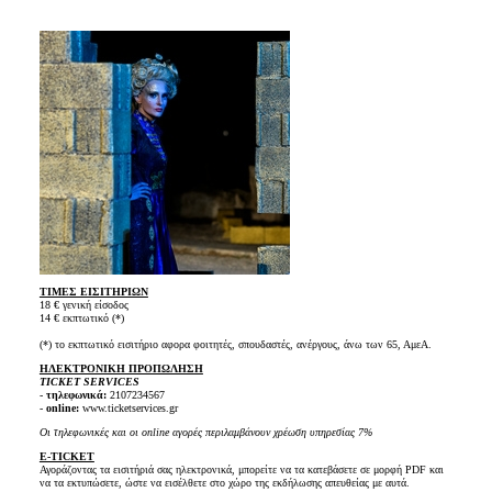
ΤΙΜΕΣ ΕΙΣΙΤΗΡΙΩΝ
18 € γενική είσοδος
14 € εκπτωτικό (*)
(*) το εκπτωτικό εισιτήριο αφορα φοιτητές, σπουδαστές, ανέργους, άνω των 65, ΑμεΑ.
ΗΛΕΚΤΡΟΝΙΚΗ ΠΡΟΠΩΛΗΣΗ
TICKET SERVICES
-
τηλεφωνικά:
2107234567
-
online:
www.ticketservices.gr
Οι τηλεφωνικές και οι online αγορές περιλαμβάνουν χρέωση υπηρεσίας 7%
E-TICKET
Αγοράζοντας τα εισιτήριά σας ηλεκτρονικά, μπορείτε να τα κατεβάσετε σε μορφή PDF και
να τα εκτυπώσετε, ώστε να εισέλθετε στο χώρο της εκδήλωσης απευθείας με αυτά.