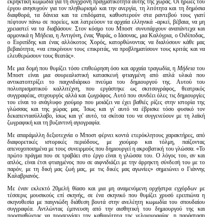
εκρηκτική κωμωδία για τη σύγχρονη πραγματικότητα αυτής της χώρας. Οι ήρωες του
Είσοδος διαχειριστή
έργου ανησυχούν για τον πληθωρισμό και την ανεργία, τη λιτότητα και τη δημόσια
διαφθορά, τα δάνεια και τα επιδόματα, καθυστερούν στα ραντεβού τους γιατί
πέφτουν πάνω σε πορείες, και λατρεύουν τα αρχαία ελληνικά -αρκεί, βέβαια, να μη
χρειαστεί να τα διαβάσουν. Στον κόσμο του Μποστ συνυπάρχουν αναπάντεχα και
αρμονικά η Μήδεια, η Αντιγόνη, ένας Ψαράς, ο Ιάσονας, μια Καλόγρια, ο Οιδίποδας,
ο Ευριπίδης και ένας αλλόκοτος Χορός, κατορθώνοντας να διαλύσουν κάθε μας
βεβαιότητα, «να επικρίνουν τους επικριτάς, να προβληματίσουν τους κριτάς και να
ελευθερώσουν τους θεατάς».
Με μια δομή που θυμίζει τόσο επιθεώρηση όσο και αρχαία τραγωδία, η
Μήδεια
του
Μποστ είναι μια σουρεαλιστική κατασκευή φτιαγμένη από απλά υλικά που
αντικατοπτρίζει το παιχνιδιάρικο πνεύμα του δημιουργού της. Αυτού του
πολυπρισματικού καλλιτέχνη, που εργάστηκε ως σκιτσογράφος, θεατρικός
συγγραφέας, στιχουργός αλλά και ζωγράφος. Αυτό που συνδέει όλες τις δημιουργίες
του είναι το ανάγλυφο χιούμορ που μοιάζει να έχει βαθιές ρίζες στην ιστορία της
γλώσσας και της χώρας μας. Ίσως και γι' αυτό να έβρισκε τόσο φυσικό τον
δεκαπεντασύλλαβο, ίσως και γι' αυτό, τα σκίτσα του να συγγενεύουν με τη λαϊκή
ζωγραφική και τη βυζαντινή αγιογραφία.
Με απαράμιλλη δεξιοτεχνία ο Μποστ φέρνει κοντά ετερόκλητους χαρακτήρες, από
διαφορετικές ιστορικές περιόδους, με χιούμορ και τόλμη, παίζοντας
απενοχοποιημένα με τους συνειρμούς που δημιουργεί η ακροβατική του γλώσσα. «Το
πρώτο πράγμα που σε τραβάει στο έργο είναι η γλώσσα του. Ο λόγος του, αν και
απλός, είναι έτσι φτιαγμένος που σε αιφνιδιάζει με την άρρηκτη σύνδεσή του με το
παρόν, με τη δική μας ζωή μας, με τις δικές μας αγωνίες» σημειώνει ο Γιάννης
Καλαβριανός.
Με έναν εκλεκτό 20μελή θίασο και μια μη αναμενόμενη ορχήστρα εγχόρδων με
τέσσερις μουσικούς επί σκηνής, σε ένα σκηνικό που θυμίζει χρυσό ερειπιώνα η
σκηνοθεσία με παιγνιώδη διάθεση βουτά στην ανελέητη κωμωδία του σπουδαίου
συγγραφέα. Αντλώντας έμπνευση από την αισθητική του δημιουργού της και
προσπαθώντας να προσεγγίσει την καθαρότητα της γελοιογραφίας, η παράσταση