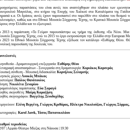
ροηγούμενες παραστάσεις του είναι αυτές που αναπτύχθηκαν στο πλαίσιο των ερευνητι
ουτρουλού Μαγούλας, στο κτήριο της Εποχής του Χαλκού στα Καταλύματα της Γαύδου,
ηρασιά κ.α. Οι δράσεις αυτές έχουν παρουσιαστεί στο παρελθόν στο πλαίσιο του θεσμού
ολιτισμός», καθώς και στο Εθνικό Μουσείο Σύγχρονης Τέχνης, το Κρατικό Μουσείο Σύγχρο
ώρους στην Ελλάδα και το εξωτερικό.
ο 2013 η παράσταση «Το Γεύμα» παρουσιάστηκε ως τμήμα της έκθεσης «Εκ Νέου. Μια 
ουσείο Σύγχρονης Τέχνης, ενώ το 2015 το έργο εκπροσώπησε την Ελλάδα στην European Medi
ο 2023 το Εθνικό Μουσείο Σύγχρονης Τέχνης εξέδωσε τον κατάλογο «Ευθύμης Θέου. Θέα
υνολική παρουσίαση της δουλειάς του.
υντελεστές
κηνοθεσία - Δραματουργική επεξεργασία:
Ευθύμης Θέου
εταγραφή αποσπασμάτων - Συνεργασία στη δραματουργία:
Κυριάκος Καρσεράς
ουσική σύνθεση - Μουσική διδασκαλία
: Κορνήλιος Σελαμσής
κηνικός χώρος
: Λουκάς Μπάκας
οστούμια:
Παύλος Θανόπουλος
ίνηση:
Νικολέτα Ξεναρίου
ραματολόγος παράστασης:
Εύα Σαραγά
οηθός σκηνοθέτη:
Μαίρη Καραζήση
οηθός σκηνογράφου:
Βαγγέλης Ξενοδοχίδης
ρμηνεύουν:
Ελένη Βεργέτη, Γιώργος Κριθάρας, Ηλέκτρα Νικολούζου, Γιώργος Σύρμας,
ωτογραφίες:
Karol Jarek, Τάσος Παπανικολάου
ταθμοί περιοδείας
2/07 | Αρχαίο Θέατρο Μίεζας στη Νάουσα | 19:30