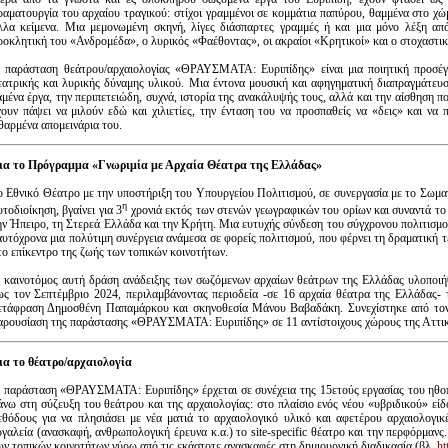
ραματουργία του αρχαίου τραγικού: στίχοι γραμμένοι σε κομμάτια παπύρου, θαμμένα στο χώ
λλα κείμενα. Μια μεμονωμένη σκηνή, λίγες διάσπαρτες γραμμές ή και μια μόνο λέξη από
ροκλητική του «Ανδρομέδα», ο λυρικός «Φαέθοντας», οι ακραίοι «Κρητικοί» και ο στοχαστι
 παράσταση θεάτρου/αρχαιολογίας «ΘΡΑΥΣΜΑΤΑ: Ευριπίδης» είναι μια ποιητική προσέγ
εατρικής και λυρικής δύναμης υλικού. Μια έντονα μουσική και αφηγηματική διαπραγμάτευσ
αμένα έργα, την περιπετειώδη, συχνά, ιστορία της ανακάλυψής τους, αλλά και την αίσθηση
χουν πάψει να μιλούν εδώ και χιλιετίες, την ένταση του να προσπαθείς να «δεις» και να
θαρμένα απομεινάρια του.
ια το Πρόγραμμα «Γνωριμία με Αρχαία Θέατρα της Ελλάδας»
ο Εθνικό Θέατρο με την υποστήριξη του Υπουργείου Πολιτισμού, σε συνεργασία με το Σωμ
η
υτοδιοίκηση, βγαίνει για 3
χρονιά εκτός των στενών γεωγραφικών του ορίων και συναντά το
ην Ήπειρο, τη Στερεά Ελλάδα και την Κρήτη. Μια ευτυχής σύνδεση του σύγχρονου πολιτισμού
αυτόχρονα μια πολύτιμη συνέργεια ανάμεσα σε φορείς πολιτισμού, που φέρνει τη δραματική 
το επίκεντρο της ζωής των τοπικών κοινοτήτων.
 καινοτόμος αυτή δράση ανάδειξης των σωζόμενων αρχαίων θεάτρων της Ελλάδας υλοποιήθ
ως τον Σεπτέμβριο 2024, περιλαμβάνοντας περιοδεία -σε 16 αρχαία θέατρα της Ελλάδας-
ετάφραση Δημοσθένη Παπαμάρκου και σκηνοθεσία Μάνου Βαβαδάκη. Συνεχίστηκε από τον 
αρουσίαση της παράστασης «ΘΡΑΥΣΜΑΤΑ: Ευριπίδης» σε 11 αντίστοιχους χώρους της Αττική
ια το θέατρο/αρχαιολογία
 παράσταση «ΘΡΑΥΣΜΑΤΑ: Ευριπίδης» έρχεται σε συνέχεια της 15ετούς εργασίας του ηθοπ
άνω στη σύζευξη του θεάτρου και της αρχαιολογίας: στο πλαίσιο ενός νέου «υβριδικού» εί
εθόδους για να πλησιάσει με νέα ματιά το αρχαιολογικό υλικό και αφετέρου αρχαιολογικ
ργαλεία (ανασκαφή, ανθρωπολογική έρευνα κ.α.) το site-specific θέατρο και την περφόρμα
ων τοπικών κοινοτήτων γύρω από τις εκάστοτε ανασκαφές στη δημιουργική διαδικασία (βλ.
ht