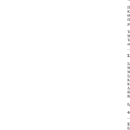
Π
Κ
Θ
Π
χ
Τ
Μ
Τ
σ
Σ
Σ
Μ
Μ
Σ
Κ
Κ
Δ
Β
Β
Ε
Φ
Σ
0