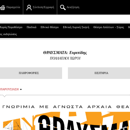
Παραγγελία
Σύνδεση/Εγγραφή
Αναζήτηση
Πανεπιστημίου 39, Αθήνα
Χορός/Χοροθέατρο
Παιδικά
Εθνικό Θέατρο
Εθνική Λυρική Σκηνή
Θέατρο Απόλλων - Σύρος
Κ
ες εκδηλώσεις
210 7234567
info@ticketservices.gr
ΘΡΑΥΣΜΑΤΑ: Ευριπίδης
ΠΟΛΛΑΠΛΟΙ ΧΩΡΟΙ
Αναζήτηση
Σύνδεση/Εγγραφή
ΠΛΗΡΟΦΟΡΙΕΣ
ΕΙΣΙΤΗΡΙΑ
Παραγγελία
ΠΑΡΟΥΣΙΑΣΗ
Αναζήτηση παραγγελίας
Προσωπικά Δεδομένα
Πληροφορίες