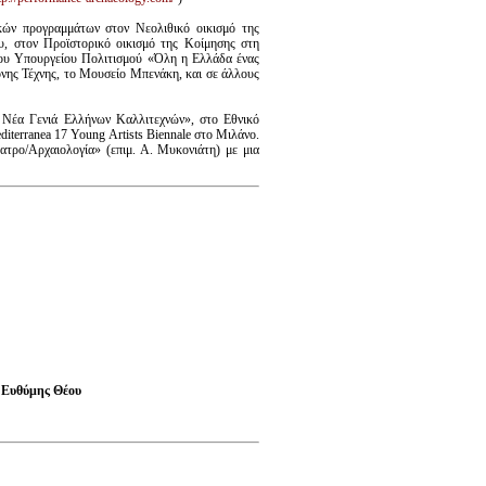
κών προγραμμάτων στον Νεολιθικό οικισμό της
 στον Προϊστορικό οικισμό της Κοίμησης στη
 του Υπουργείου Πολιτισμού «Όλη η Ελλάδα ένας
νης Τέχνης, το Μουσείο Μπενάκη, και σε άλλους
Νέα Γενιά Ελλήνων Καλλιτεχνών», στο Εθνικό
terranea 17 Young Artists Biennale στο Μιλάνο.
τρο/Αρχαιολογία» (επιμ. Α. Μυκονιάτη) με μια
 Ευθύμης Θέου