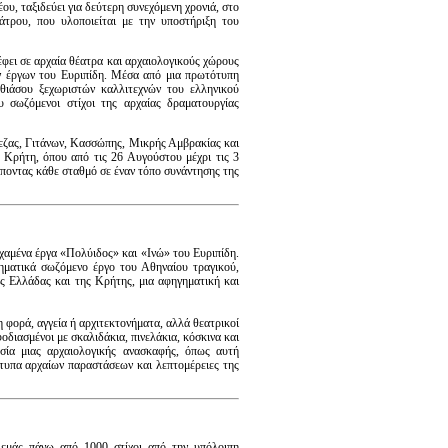
 ταξιδεύει για δεύτερη συνεχόμενη χρονιά, στο
τρου, που υλοποιείται με την υποστήριξη του
έφει σε αρχαία θέατρα και αρχαιολογικούς χώρους
ν έργων του Ευριπίδη. Μέσα από μια πρωτότυπη
ιάσου ξεχωριστών καλλιτεχνών του ελληνικού
 σωζόμενοι στίχοι της αρχαίας δραματουργίας
ίεζας, Γιτάνων, Κασσώπης, Μικρής Αμβρακίας και
ν Κρήτη, όπου από τις 26 Αυγούστου μέχρι τις 3
έποντας κάθε σταθμό σε έναν τόπο συνάντησης της
αμένα έργα «Πολύιδος» και «Ινώ» του Ευριπίδη.
ατικά σωζόμενο έργο του Αθηναίου τραγικού,
ς Ελλάδας και της Κρήτης, μια αφηγηματική και
η φορά, αγγεία ή αρχιτεκτονήματα, αλλά θεατρικοί
οδιασμένοι με σκαλιδάκια, πινελάκια, κόσκινα και
σία μιας αρχαιολογικής ανασκαφής, όπως αυτή
ότυπα αρχαίων παραστάσεων και λεπτομέρειες της
εμάς πάνω από 1000 στίχοι από την υπόλοιπη