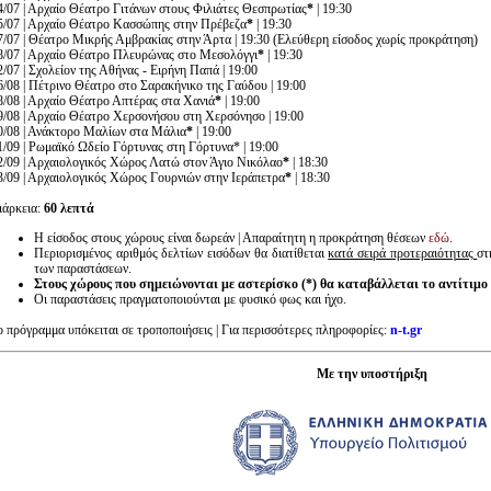
4/07 | Αρχαίο Θέατρο Γιτάνων στους Φιλιάτες Θεσπρωτίας
*
| 19:30
5/07 | Αρχαίο Θέατρο Κασσώπης στην Πρέβεζα
*
| 19:30
7/07 | Θέατρο Μικρής Αμβρακίας στην Άρτα | 19:30 (Ελεύθερη είσοδος χωρίς προκράτηση)
8/07 | Αρχαίο Θέατρο Πλευρώνας στο Μεσολόγγι
*
| 19:30
2/07 | Σχολείον της Αθήνας - Ειρήνη Παπά | 19:00
6/08 | Πέτρινο Θέατρο στο Σαρακήνικο της Γαύδου | 19:00
8/08 | Αρχαίο Θέατρο Απτέρας στα Χανιά
*
| 19:00
9/08 | Αρχαίο Θέατρο Χερσονήσου στη Χερσόνησο | 19:00
0/08 | Ανάκτορο Μαλίων στα Μάλια
*
| 19:00
1/09 | Ρωμαϊκό Ωδείο Γόρτυνας στη Γόρτυνα* | 19:00
2/09 | Αρχαιολογικός Χώρος Λατώ στον Άγιο Νικόλαο
*
| 18:30
3/09 | Αρχαιολογικός Χώρος Γουρνιών στην Ιεράπετρα
*
| 18:30
ιάρκεια:
60 λεπτά
Η είσοδος στους χώρους είναι δωρεάν | Απαραίτητη η προκράτηση θέσεων
εδώ
.
Περιορισμένος αριθμός δελτίων εισόδων θα διατίθεται
κατά σειρά προτεραιότητας
στ
των παραστάσεων.
Στους χώρους που σημειώνονται με αστερίσκο (*) θα καταβάλλεται το αντίτιμο
Οι παραστάσεις πραγματοποιούνται με φυσικό φως και ήχο.
ο πρόγραμμα υπόκειται σε τροποποιήσεις | Για περισσότερες πληροφορίες:
n-t.gr
Με την υποστήριξη