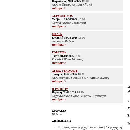
Παρασκευή 28/08/2026
19:00
Αρχαίο Θέατρο Απτέρας - Χανιά
εισιτήρια >
ΧΕΡΣΟΝΗΣΟΣ
Σάββατο 29/08/2026
19:00
Αρχαίο Θέατρο Χερσονήσου
εισιτήρια >
ΜΑΛΙΑ
Κυριακή 30/08/2026
19:00
Ανάκτορο Μαλίων
εισιτήρια >
ΓΟΡΤΥΝΑ
Τρίτη 01/09/2026
19:00
Ρωμαϊκό Ωδείο Γόρτυνας
εισιτήρια >
ΑΓΙΟΣ ΝΙΚΟΛΑΟΣ
Τετάρτη 02/09/2026
18:30
Αρχαιολογικός Χώρος Λατώ - 'Αγιος Νικόλαος
εισιτήρια >
«
ΙΕΡΑΠΕΤΡΑ
3
Πέμπτη 03/09/2026
18:30
Αρχαιολογικός Χώρος Γουρνιών - Ιεράπετρα
«
εισιτήρια >
Μ
ΔΙΑΡΚΕΙΑ
60 λεπτά
Σ
ΣΗΜΕΙΩΣΕΙΣ
Ι
Η είσοδος στους χώρους είναι δωρεάν | Απαραίτητη η