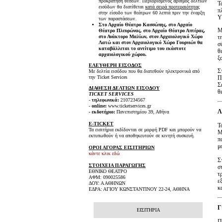
προκράτηση θέσεων. Περιορισμένος αριθμός δελτίων
Τ
εισόδων θα διατίθεται
κατά σειρά προτεραιότητας
π
στην είσοδο των θεάτρων 60 λεπτά πριν την έναρξη
Υ
των παραστάσεων.
Στο Αρχαίο Θέατρο Κασσώπης, στο Αρχαίο
Μ
Θέατρο Πλευρώνας, στο Αρχαίο Θέατρο Απτέρας,
τ
στο Ανάκτορο Μαλίων, στον Αρχαιολογικό Χώρο
Λατώ και στον Αρχαιολογικό Χώρο Γουρνιών θα
σ
καταβάλλεται το αντίτιμο του εκάστοτε
θ
αρχαιολογικού χώρου.
ξ
ΕΛΕΥΘΕΡΗ ΕΙΣΟΔΟΣ
Σ
Με δελτία εισόδου που θα διατεθούν ηλεκτρονικά από
Π
την Ticket Services
Σ
ΔΙΑΘΕΣΗ ΔΕΛΤΙΩΝ ΕΙΣΟΔΟΥ
θ
TICKET SERVICES
-
τηλεφωνικά:
2107234567
-
online:
www.ticketservices.gr
Λ
- εκδοτήριο:
Πανεπιστημίου 39, Αθήνα
E-TICKET
Τ
Τα εισιτήρια εκδίδονται σε μορφή PDF και μπορούν να
Μ
εκτυπωθούν ή να αποθηκευτούν σε κινητή συσκευή.
π
μ
ΟΡΟΙ ΑΓΟΡΑΣ ΕΙΣΙΤΗΡΙΩΝ
κάντε κλικ εδώ
Σ
ΣΤΟΙΧΕΙΑ ΠΑΡΑΓΩΓΗΣ
σ
ΕΘΝΙΚΟ ΘΕΑΤΡΟ
τ
ΑΦΜ: 090025586
ε
ΔΟΥ: Α ΑΘΗΝΩΝ
κ
ΕΔΡΑ: ΑΓΙΟΥ ΚΩΝΣΤΑΝΤΙΝΟΥ 22-24, ΑΘΗΝΑ
Γ
ΕΙΣΙΤΗΡΙΑ
Π