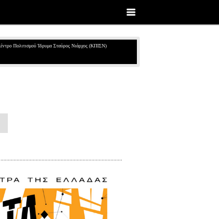
έντρο Πολιτισμού Ίδρυμα Σταύρος Νιάρχος (ΚΠΙΣΝ)