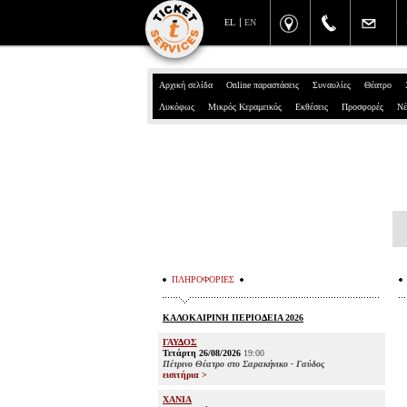
EL
EN
Αρχική σελίδα
Online παραστάσεις
Συναυλίες
Θέατρο
Λυκόφως
Μικρός Κεραμεικός
Εκθέσεις
Προσφορές
Νέ
ΠΛΗΡΟΦΟΡΙΕΣ
ΚΑΛΟΚΑΙΡΙΝΗ ΠΕΡΙΟΔΕΙΑ 2026
ΓΑΥΔΟΣ
Τετάρτη 26/08/2026
19:00
Πέτρινο Θέατρο στο Σαρακήνικο - Γαύδος
εισιτήρια >
ΧΑΝΙΑ