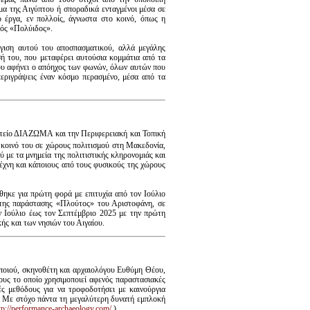
μα της Αιγύπτου ή σποραδικά ενταγμένοι μέσα σε
 έργα, εν πολλοίς, άγνωστα στο κοινό, όπως η
κός «Πολύιδος».
γιση αυτού του αποσπασματικού, αλλά μεγάλης
ή του, που μεταφέρει αυτούσια κομμάτια από τα
 που αφήνει ο απόηχος των φωνών, όλων αυτών που
 περιγράψεις έναν κόσμο περασμένο, μέσα από τα
ατείο ΔΙΑΖΩΜΑ και την Περιφερειακή και Τοπική
 κοινό του σε χώρους πολιτισμού στη Μακεδονία,
 με τα μνημεία της πολιτιστικής κληρονομιάς και
τέχνη και κάποιους από τους φυσικούς της χώρους
ηκε για πρώτη φορά με επιτυχία από τον Ιούλιο
 της παράστασης «Πλούτος» του Αριστοφάνη, σε
Ιούλιο έως τον Σεπτέμβριο 2025 με την πρώτη
ς και των νησιών του Αιγαίου.
οιού, σκηνοθέτη και αρχαιολόγου Ευθύμη Θέου,
δους το οποίο χρησιμοποιεί αφενός παραστασιακές
ές μεθόδους για να τροφοδοτήσει με καινούργια
νς. Με στόχο πάντα τη μεγαλύτερη δυνατή εμπλοκή
tp://performance-archaeology.com/
)