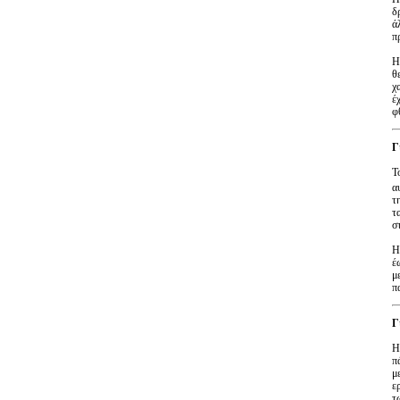
δ
ά
π
Η
θ
χ
έ
φ
Γ
Τ
α
τ
τ
σ
Η
έ
μ
π
Γ
Η
π
μ
ε
τ