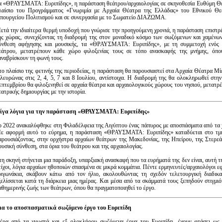
α «ΘΡΑΥΣΜΑΤΑ: Ευριπίδης», η παράσταση θεάτρου/αρχαιολογίας σε σκηνοθεσία Ευθύμη Θέου,
λαίσιο του Προγράμματος «Γνωριμία με Αρχαία Θέατρα της Ελλάδας» του Εθνικού Θεά
πουργείου Πολιτισμού και σε συνεργασία με το Σωματείο ΔΙΑΖΩΜΑ.
ετά την ιδιαίτερα θερμή υποδοχή που γνώρισε την προηγούμενη χρονιά, η παράσταση επιστρ
ης χώρας, συνεχίζοντας τη διαδρομή της στον μοναδικό κόσμο των σωζόμενων και χαμένω
ύνθεση αφήγησης και μουσικής, τα «ΘΡΑΥΣΜΑΤΑ: Ευριπίδης», με τη συμμετοχή ενός θ
εάτρου, μετατρέπουν κάθε χώρο φιλοξενίας τους σε τόπο ανασκαφής της μνήμης, όπου
αναβρίσκουν τη φωνή τους.
το πλαίσιο της φετινής της περιοδείας, η παράσταση θα παρουσιαστεί στα Αρχαία Θέατρα Μ
λευρώνας στις 2, 4, 5, 7 και 8 Ιουλίου, αντίστοιχα. Η διαδρομή της θα ολοκληρωθεί στη
επτεμβρίου θα φιλοξενηθεί σε αρχαία θέατρα και αρχαιολογικούς χώρους του νησιού, μετατρ
εατρικής δημιουργίας με την ιστορία.
ίγα λόγια για την παράσταση
«ΘΡΑΥΣΜΑΤΑ: Ευριπίδης»
ο 2022 ανακαλύφθηκε στη Φιλαδέλφεια της Αιγύπτου ένας πάπυρος με αποσπάσματα από τα χ
ε αφορμή αυτό το εύρημα, η παράσταση «ΘΡΑΥΣΜΑΤΑ: Ευριπίδης» καταδύεται στο τμημ
αρουσιάζοντας, στην ορχήστρα αρχαίων θεάτρων της Μακεδονίας, της Ηπείρου, της Στερεά
ουσική σύνθεση, στα όρια του θεάτρου και της αρχαιολογίας.
τη σκηνή στήνεται μια παράδοξη, υπαρξιακή ανασκαφή που τα ευρήματά της δεν είναι, αυτή τ
τίχοι, λόγια αρχαίων ηθοποιών σπασμένα σε μικρά κομμάτια. Πέντε ερμηνευτές/αρχαιολόγοι εφ
ριγωνάκια, σκάβουν κάτω από τον ήλιο, ακολουθώντας τη σχεδόν τελετουργική διαδικα
ξελίσσεται κατά τη διάρκεια μιας ημέρας. Και μέσα από τα σκάμματά τους ξεπηδούν στιγμι
αθημερινής ζωής των θεάτρων, όπου θα πραγματοποιηθεί το έργο.
ια το αποσπασματικά σωζόμενο έργο του Ευριπίδη
έρα από τα γνωστά και εξ ολοκλήρου σωζόμενα έργα του Ευριπίδη, έχουν φτάσει ως 