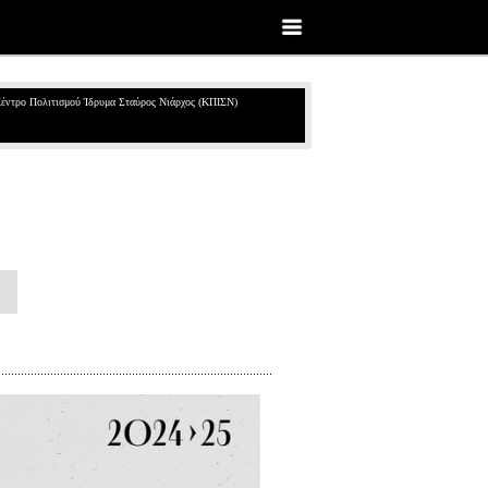
έντρο Πολιτισμού Ίδρυμα Σταύρος Νιάρχος (ΚΠΙΣΝ)