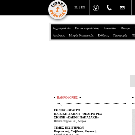
EL
EN
Αρχική σελίδα
Online παραστάσεις
Συναυλίες
Θέατρο
Λυκόφως
Μικρός Κεραμεικός
Εκθέσεις
Προσφορές
Νέ
ΠΛΗΡΟΦΟΡΙΕΣ
ΕΘΝΙΚΟ ΘΕΑΤΡΟ
ΠΑΙΔΙΚΗ ΣΚΗΝΗ - ΘΕΑΤΡΟ ΡΕΞ
ΣΚΗΝΗ «ΕΛΕΝΗ ΠΑΠΑΔΑΚΗ»
Πανεπιστημίου 48, Αθήνα
ΤΙΜΕΣ ΕΙΣΙΤΗΡΙΩΝ
Παρασκευή, Σάββατο, Κυριακή
Γενική είσοδος: 10€