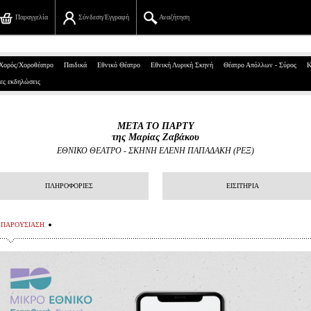
Παραγγελία
Σύνδεση/Εγγραφή
Αναζήτηση
Πανεπιστημίου 39, Αθήνα
Χορός/Χοροθέατρο
Παιδικά
Εθνικό Θέατρο
Εθνική Λυρική Σκηνή
Θέατρο Απόλλων - Σύρος
Κ
ες εκδηλώσεις
210 7234567
info@ticketservices.gr
ΜΕΤΑ ΤΟ ΠΑΡΤΥ
της Μαρίας Ζαβάκου
Αναζήτηση
ΕΘΝΙΚΟ ΘΕΑΤΡΟ
-
ΣΚΗΝΗ ΕΛΕΝΗ ΠΑΠΑΔΑΚΗ (ΡΕΞ)
Σύνδεση/Εγγραφή
ΠΛΗΡΟΦΟΡΙΕΣ
ΕΙΣΙΤΗΡΙΑ
Παραγγελία
ΠΑΡΟΥΣΙΑΣΗ
Αναζήτηση παραγγελίας
Προσωπικά Δεδομένα
Πληροφορίες