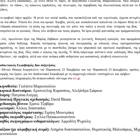
κηνή «Ελένη Παπαδάκη», με τίτλο Μετά το πάρτι, σε σκηνοθεσία Γιολάντας Μαρκοπούλου. Μια ιστορία 
ιβάλει: τα «likes», τις κόκκινες καρδούλες, την ανωνυμία, την παραβίαση της ιδιωτικότητας αλλά και τα 
ώθετε;
α εφηβικό πάρτι αρχίζει. Η γενιά των social media, που κατακλύζεται από την τεχνολογία, έρχεται αντιμ
ναι πια αθώο. Τίποτα δεν είναι πια κρυφό. Έφηβοι, γονείς και εκπαιδευτικοί καλούνται να πάρουν θέση σε
ντίδραση αποκαλύπτει τη φύση της συνενοχής και τον ρόλο που παίζει η σιωπή στην ενίσχυση της βίας. 
τατρέπονται σε φυλακές. Ποιος λέει αλήθεια και ποιος ψέματα; Τα όρια μεταξύ φαντασίας και πραγματικότη
ο νέο, πρωτότυπο έργο της Μαρίας Ζαβάκου μετατρέπεται σε ζωντανή, θεατρική εμπειρία, που αφορμάται
ύματα cyber bullying. Καρπός πολύμηνης έρευνας και συνεργασίας με ειδικούς όπως εγκληματολόγου
οημοσύνης, το έργο καταπιάνεται με το ακανθώδες ζήτημα του ψηφιακού και σχολικού εκφοβισμού, της ψ
ινομένου της βίας. Πώς σπάει ο κύκλος της σιωπής; Τι θέση παίρνουμε απέναντι στην εκδίκηση; Μια παρ
θρώπων, την εφηβεία, αλλά και στην ανάγκη κάθε ανθρώπου για ουσιαστική, αληθινή επικοινωνία.
ιαδικτυακός Εκφοβισμός: Δυο συζητήσεις
ο Εθνικό Θέατρο διοργανώνει την Παρασκευή 22 Νοεμβρίου και την Παρασκευή 13 Δεκεμβρίου, αμέσως μ
ορμής του έργου- για τον Διαδικτυακό Εκφοβισμό με τη συμμετοχή ειδικών επιστημόνων και εφήβων.
ερισσότερες πληροφορίες θα ανακοινωθούν σύντομα στο
n-t.gr
.
κηνοθεσία:
Γιολάντα Μαρκοπούλου
κηνικά-Κοστούμια:
Αριστοτέλης Καρανάνος, Αλεξάνδρα Σιάφκου
ίνηση:
Πατρίσια Απέργη
ουσική-Ηχητικός σχεδιασμός:
David Blouin
χεδιασμός βίντεο:
Ερατώ Τζαβάρα
ωτισμοί:
Αλέκος Αναστασίου
ραματολόγος παράστασης:
Ειρήνη Μουντράκη
οηθός σκηνοθέτριας:
Στέλλα Παπακωνσταντίνου
οηθός σκηνογράφων-ενδυματολόγων:
Αφροδίτη Ψυχούλη
αίζουν (με αλφαβητική σειρά):
Ασημίνα Αναστασοπούλου, Θεμιστοκλής Μαλεσάγκος, Μιχα
ωτοπούλου