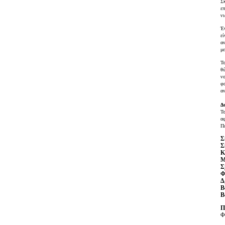
Σ
επ
νι
Έν
εί
α
με
Τ
θ
ν
φα
αν
Δ
Τ
αφ
Π
Σ
Σ
Κ
Μ
Σ
Φ
Δ
Β
Β
Π
Φ