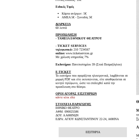
Ειδικές Τιμές
Κάρτα ανέργων: 5€
ΑΜΕΑ 5€ - Συνοδός 5€
ΔΙΑΡΚΕΙΑ
60 λεπτά
ΠΡΟΠΩΛΗΣΗ
- ΤΑΜΕΙΑ ΕΘΝΙΚΟΥ ΘΕΑΤΡΟΥ
- TICKET SERVICES
τηλεφωνικά:
210 7234567
online:
www.ticketservices.gr
Με χρέωση υπηρεσίας 7%
Εκδοτήριο:
Πανεπιστημίου 39 (Στοά Πεσμαζόγλου)
E-TICKET
Το εισιτήριο που αγοράζεται ηλεκτρονικά, λαμβάνεται σε
μορφή PDF και είτε εκτυπώνεται, είτε αποθηκεύεται σε
κινητό τηλέφωνο, ώστε να επιδειχθεί κατά την
προσέλευση στο θέατρο.
ΟΡΟΙ ΑΓΟΡΑΣ ΕΙΣΙΤΗΡΙΩΝ
κάντε κλικ εδώ
Θ
ΣΤΟΙΧΕΙΑ ΠΑΡΑΓΩΓΗΣ
ΕΘΝΙΚΟ ΘΕΑΤΡΟ
Μ
ΑΦΜ: 090025586
τ
ΔΟΥ: Α ΑΘΗΝΩΝ
Σ
ΕΔΡΑ: ΑΓΙΟΥ ΚΩΝΣΤΑΝΤΙΝΟΥ 22-24, ΑΘΗΝΑ
Α
ΕΙΣΙΤΗΡΙΑ
Μι