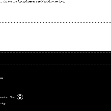
το πλαίσιο του
Αφιερώματος στο Νεοελληνικό έργο
.
ΕΠΕ
αζόγλου), Αθήνα
μ-5μμ