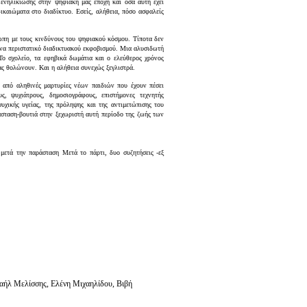
ενηλικίωσης στην ψηφιακή μας εποχή και όσα αυτή έχει
δικαιώματα στο διαδίκτυο. Εσείς, αλήθεια, πόσο ασφαλείς
έτωπη με τους κινδύνους του ψηφιακού κόσμου. Τίποτα δεν
 ένα περιστατικό διαδικτυακού εκφοβισμού. Μια αλυσιδωτή
Το σχολείο, τα εφηβικά δωμάτια και ο ελεύθερος χρόνος
τας θολώνουν. Και η αλήθεια συνεχώς ξεγλιστρά.
 από αληθινές μαρτυρίες νέων παιδιών που έχουν πέσει
ς, ψυχιάτρους, δημοσιογράφους, επιστήμονες τεχνητής
υχικής υγείας, της πρόληψης και της αντιμετώπισης του
άσταση-βουτιά στην ξεχωριστή αυτή περίοδο της ζωής των
ετά την παράσταση Μετά το πάρτι, δυο συζητήσεις -εξ
ήλ Μελίσσης, Ελένη Μιχαηλίδου, Βιβή