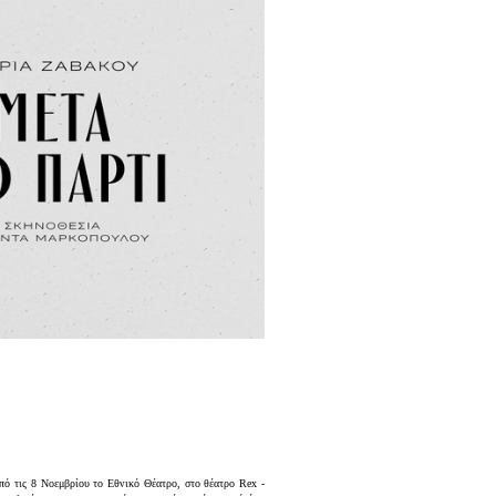
από τις 8 Νοεμβρίου το Εθνικό Θέατρο, στο θέατρο Rex -