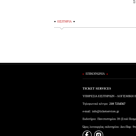
Σ
ΕΙΣΙΤΗΡΙΑ
ΕΠΙΚΟΙΝΩΝΙΑ
TICKET SERVICES
ΥΠΗΡΕΣΙΑ ΕΙΣΙΤΗΡΙΩΝ - ΛΟΓΙΣΜΙΚΗ 
Τηλεφωνικό κέντρο:
210 7234567
e-mail:
info@ticketservices.gr
Εκδοτήριο: Πανεπιστημίου 39 (Στοά Πεσμ
Ώρες λειτουργίας εκδοτηρίου: Δευ-Παρ: 9π