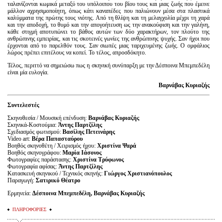
ταλανίζονται κωμικά μεταξύ του υπόλοιπου του βίου τους και μιας ζωής που έμεινε
μάλλον αχρησιμοποίητη, όπως κάτι καναπέδες που παλιώνουν μέσα στα πλαστικά
καλύμματα της πρώτης τους νιότης. Από τη θλίψη και τη μελαγχολία μέχρι τη χαρά
και την αποδοχή, το θυμό και την απογοήτευση ως την ανακούφιση και την γαλήνη,
κάθε στιγμή αποτυπώνει το βάθος αυτών των δύο χαρακτήρων, τον πλούτο της
ανθρώπινης εμπειρίας, και τις σκοτεινές γωνίες της ανθρώπινης ψυχής. Σαν ήχοι που
έρχονται από το παρελθόν τους. Σαν σιωπές μιας ταριχευμένης ζωής. Ο ομφάλιος
λώρος πρέπει επιτέλους να κοπεί. Το τέλος, απροσδόκητο.
Τέλος, περιττό να σημειώσω πως η σκηνική συνύπαρξη με την Δέσποινα Μπεμπεδέλη
είναι μία ευλογία.
Βαρνάβας Κυριαζής
Συντελεστές
Σκηνοθεσία / Μουσική επένδυση:
Βαρνάβας Κυριαζής
Σκηνικά-Κοστούμια:
Άντης Παρτζίλης
Σχεδιασμός φωτισμού:
Βασίλης Πετεινάρης
Video art:
Βέρα Παπασταύρου
Βοηθός σκηνοθέτη / Χειρισμός ήχου:
Χριστίνα Ψαρά
Βοηθός σκηνογράφου:
Μαρία Ιάσονος
Φωτογραφίες παράστασης:
Χριστίνα Τρύφωνος
Φωτογραφία αφίσας:
Άντης Παρτζίλης
Κατασκευή σκηνικού / Τεχνικός σκηνής:
Γιώργος Χριστιανόπουλος
Παραγωγή:
Σατιρικό Θέατρο
Ερμηνεία:
Δέσποινα Μπεμπεδέλη, Βαρνάβας Κυριαζής
ΠΛΗΡΟΦΟΡΙΕΣ