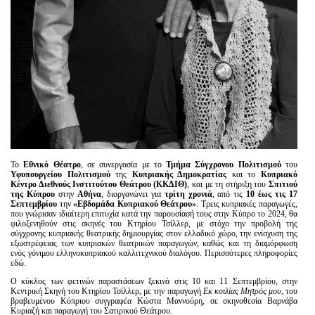
Το
Εθνικό Θέατρο
, σε συνεργασία με το
Τμήμα Σύγχρονου Πολιτισμού
του
Υφυπουργείου Πολιτισμού
της
Κυπριακής Δημοκρατίας
και το
Κυπριακό
Κέντρο Διεθνούς Ινστιτούτου Θεάτρου (ΚΚΔΙΘ)
, και με τη στήριξη του
Σπιτιού
της Κύπρου
στην
Αθήνα
, διοργανώνει για
τρίτη χρονιά
, από τις
10 έως τις 17
Σεπτεμβρίου
την
«Εβδομάδα Κυπριακού Θεάτρου»
. Τρεις κυπριακές παραγωγές,
που γνώρισαν ιδιαίτερη επιτυχία κατά την παρουσίασή τους στην Κύπρο το 2024, θα
φιλοξενηθούν στις σκηνές του Κτηρίου Τσίλλερ, με στόχο την προβολή της
σύγχρονης κυπριακής θεατρικής δημιουργίας στον ελλαδικό χώρο, την ενίσχυση της
εξωστρέφειας των κυπριακών θεατρικών παραγωγών, καθώς και τη διαμόρφωση
ενός γόνιμου ελληνοκυπριακού καλλιτεχνικού διαλόγου. Περισσότερες πληροφορίες
εδώ.
Ο κύκλος των φετινών παραστάσεων ξεκινά στις 10 και 11 Σεπτεμβρίου, στην
Κεντρική Σκηνή του Κτηρίου Τσίλλερ, με την παραγωγή
Εκ κοιλίας Μητρός μου,
του
βραβευμένου Κύπριου συγγραφέα Κώστα Μαννούρη, σε σκηνοθεσία Βαρνάβα
Κυριαζή και παραγωγή του Σατιρικού Θεάτρου.