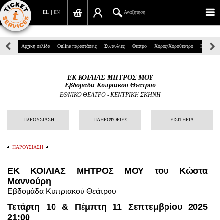
EL
EN
Αναζήτηση
Πανεπιστημίου 39, Αθήνα
Αρχική σελίδα
Online παραστάσεις
Συναυλίες
Θέατρο
Χορός/Χοροθέατρο
Παιδικά
210 7234567
ΕΚ ΚΟΙΛΙΑΣ ΜΗΤΡΟΣ ΜΟΥ
info@ticketservices.gr
Εβδομάδα Κυπριακού Θεάτρου
ΕΘΝΙΚΟ ΘΕΑΤΡΟ
-
ΚΕΝΤΡΙΚΗ ΣΚΗΝΗ
Αναζήτηση
ΠΑΡΟΥΣΙΑΣΗ
ΠΛΗΡΟΦΟΡΙΕΣ
ΕΙΣΙΤΗΡΙΑ
Σύνδεση/Εγγραφή
Παραγγελία
ΠΑΡΟΥΣΙΑΣΗ
Αναζήτηση παραγγελίας
ΕΚ ΚΟΙΛΙΑΣ ΜΗΤΡΟΣ ΜΟΥ του Κώστα
Μαννούρη
Προσωπικά Δεδομένα
Εβδομάδα Κυπριακού Θεάτρου
Πληροφορίες
Τετάρτη 10 & Πέμπτη 11 Σεπτεμβρίου 2025
21:00