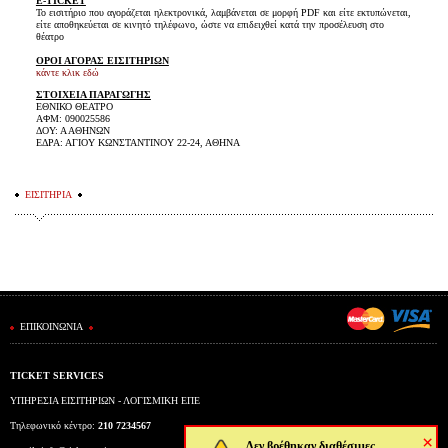
E-TICKET
Το εισιτήριο που αγοράζεται ηλεκτρονικά, λαμβάνεται σε μορφή PDF και είτε εκτυπώνεται,
είτε αποθηκεύεται σε κινητό τηλέφωνο, ώστε να επιδειχθεί κατά την προσέλευση στο
θέατρο
ΟΡΟΙ ΑΓΟΡΑΣ ΕΙΣΙΤΗΡΙΩΝ
κάντε κλικ εδώ
ΣΤΟΙΧΕΙΑ ΠΑΡΑΓΩΓΗΣ
ΕΘΝΙΚΟ ΘΕΑΤΡΟ
ΑΦΜ: 090025586
ΔΟΥ: Α ΑΘΗΝΩΝ
ΕΔΡΑ: ΑΓΙΟΥ ΚΩΝΣΤΑΝΤΙΝΟΥ 22-24, ΑΘΗΝΑ
ΕΙΣΙΤΗΡΙΑ
ΕΠΙΚΟΙΝΩΝΙΑ
TICKET SERVICES
ΥΠΗΡΕΣΙΑ ΕΙΣΙΤΗΡΙΩΝ - ΛΟΓΙΣΜΙΚΗ ΕΠΕ
Τηλεφωνικό κέντρο:
210 7234567
×
Δεν βρέθηκαν διαθέσιμες