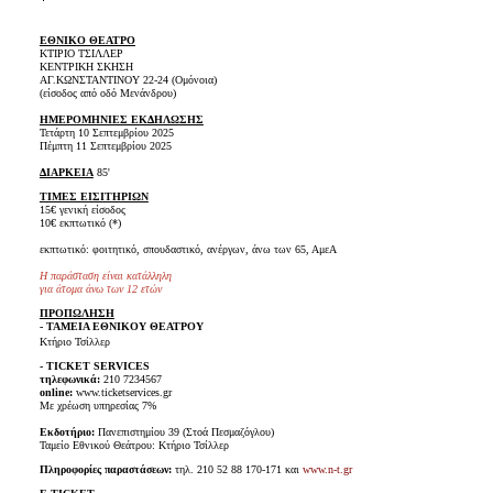
ΕΘΝΙΚΟ ΘΕΑΤΡΟ
ΚΤΙΡΙΟ ΤΣΙΛΛΕΡ
ΚΕΝΤΡΙΚΗ ΣΚΗΣΗ
ΑΓ.ΚΩΝΣΤΑΝΤΙΝΟΥ 22-24 (Ομόνοια)
(είσοδος από οδό Μενάνδρου)
ΗΜΕΡΟΜΗΝΙΕΣ ΕΚΔΗΛΩΣΗΣ
Τετάρτη 10 Σεπτεμβρίου 2025
Πέμπτη 11 Σεπτεμβρίου 2025
ΔΙΑΡΚΕΙΑ
85'
ΤΙΜΕΣ ΕΙΣΙΤΗΡΙΩΝ
15€ γενική είσοδος
10€ εκπτωτικό (*)
εκπτωτικό: φοιτητικό, σπουδαστικό, ανέργων, άνω των 65, ΑμεΑ
Η παράσταση είναι κατάλληλη
για άτομα άνω των 12 ετών
ΠΡΟΠΩΛΗΣΗ
- ΤΑΜΕΙΑ ΕΘΝΙΚΟΥ ΘΕΑΤΡΟΥ
Κτήριο Τσίλλερ
- TICKET SERVICES
τηλεφωνικά:
210 7234567
online:
www.ticketservices.gr
Με χρέωση υπηρεσίας 7%
Εκδοτήριο:
Πανεπιστημίου 39 (Στοά Πεσμαζόγλου)
Ταμείο Εθνικού Θεάτρου: Κτήριο Τσίλλερ
Πληροφορίες παραστάσεων:
τηλ. 210 52 88 170-171 και
www.n-t.gr