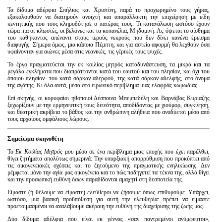
Τα δίδυμα αδέρφια Σπήλιος και Χριστίνη, παρά το προχωρημένο τους γήρας,
εξακολουθούν να διατηρούν ανοιχτή και απαράλλακτη την επιχείρηση με είδη
κεντητικής που τους κληροδότησε ο πατέρας τους. Τι κατανάλωση ωστόσο έχουν
τώρα πια οι κλωστές, οι βελόνες και τα κοπανέλια; Μηδαμινή. Ας όψεται το αίσθημα
του καθήκοντος απέναντι στους ιερούς νεκρούς που δεν δίνει κανένα έρεισμα
διαφυγής. Σήμερα όμως, μια κάποια Πέμπτη, και για αστεία αφορμή θα λεχθούν όσα
υφαίνονταν για αιώνες μέσα στις νεανικές, τις γέρικές τους ψυχές.
Το έργο πραγματεύεται την εκ κοιλίας μητρός καταδυνάστευση, τα μικρά και τα
μεγάλα εγκλήματα που διαπράττονται κατά του εαυτού και του πλησίον, και όχι του
όποιου πλησίον· του κατά σάρκαν αδερφού, της κατά σάρκαν αδελφής, στο όνομα
της αγάπης. Κι όλα αυτά, μέσα στο ειρωνικό περίβλημα μιας ελαφράς κωμωδίας.
Επί σκηνής, οι κορυφαίοι ηθοποιοί Δέσποινα Μπεμπεδέλη και Βαρνάβας Κυριαζής
ξεχωρίζουν με την ερμηνευτική τους δεινότητα, αποδίδοντας με χιούμορ, συγκίνηση,
και θεατρική ακρίβεια το βάθος και την ανθρώπινη αλήθεια που αναδύεται μέσα από
τους αρχαίους ομφάλιους λώρους.
Σημείωμα σκηνοθέτη
Το
Εκ Κοιλίας Μητρός μου
μέσα σε ένα περίβλημα μιας εποχής που έχει παρέλθει,
θίγει ζητήματα απολύτως σημερινά: Την υπαρξιακή απορρύθμιση που προκύπτει από
τις οικογενειακές σχέσεις και το ζητούμενο της πραγματικής ενηλικίωσης. Δεν
μέμφεται μόνο την αγία μας οικογένεια και το πώς ποδηγετεί τα τέκνα της, αλλά θίγει
και την προσωπική ευθύνη όσων παραδίδονται αμαχητί στη δεσποτεία της.
Είμαστε (ή θέλουμε να είμαστε) ελεύθεροι να ζήσουμε όπως επιθυμούμε. Υπάρχει,
ωστόσο, μια βασική προϋπόθεση για αυτή την ελευθερία: πρέπει να είμαστε
προετοιμασμένοι να αναλάβουμε ακέραιη την ευθύνη της διαχείρισης της ζωής μας.
Δύο δίδυμα αδέλφια που είναι εκ γέννας «σαν παντρεμένοι ανύμφευτοι»,