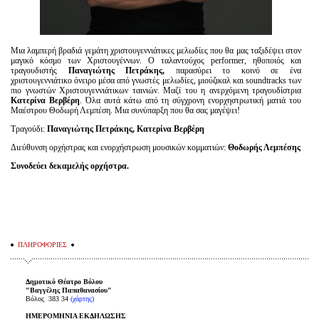
Μια λαμπερή βραδιά γεμάτη χριστουγεννιάτικες μελωδίες που θα μας ταξιδέψει στον
μαγικό κόσμο των Χριστουγέννων. O ταλαντούχος performer, ηθοποιός και
τραγουδιστής
Παναγιώτης Πετράκης,
παρασύρει το κοινό σε ένα
χριστουγεννιάτικο όνειρο μέσα από γνωστές μελωδίες, μιούζικαλ και soundtracks των
πιο γνωστών Χριστουγεννιάτικων ταινιών. Μαζί του η ανερχόμενη τραγουδίστρια
Κατερίνα Βερβέρη
. Όλα αυτά κάτω από τη σύγχρονη ενορχηστρωτική ματιά του
Μαέστρου Θοδωρή Λεμπέση. Μια συνύπαρξη που θα σας μαγέψει!
Τραγούδι:
Παναγιώτης Πετράκης, Κατερίνα Βερβέρη
Διεύθυνση ορχήστρας και ενορχήστρωση μουσικών κομματιών:
Θοδωρής Λεμπέσης
Συνοδεύει δεκαμελής ορχήστρα.
ΠΛΗΡΟΦΟΡΙΕΣ
Δημοτικό Θέατρο Βόλου
"Βαγγέλης Παπαθανασίου"
Βόλος 383 34
(χάρτης)
ΗΜΕΡΟΜΗΝΙΑ ΕΚΔΗΛΩΣΗΣ