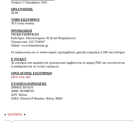
Τετάρτη 17 Δεκεμβρίου 2025
ΩΡΑ ΕΝΑΡΞΗΣ
20:00
ΤΙΜΗ ΕΙΣΙΤΗΡΙΟΥ
5€ Γενική είσοδος
ΠΡΟΠΩΛΗΣΗ
TICKET
SERVICES
Εκδοτήριο: Πανεπιστημίου 39 (Στοά Πεσμαζόγλου)
Τηλεφωνικά: 210 7234567
Online: www.ticketservices.gr
Οι τηλεφωνικές και οι online αγορές περιλαμβάνουν χρέωση υπηρεσίας 0,50€ ανά εισιτήριο
E-TICKET
Τα εισιτήρια που αγοράζονται ηλεκτρονικά λαμβάνονται σε μορφή PDF και εκτυπώνονται
ή αποθηκεύονται σε κινητό τηλέφωνο
ΟΡΟΙ ΑΓΟΡΑΣ ΕΙΣΙΤΗΡΙΩΝ
κάντε κλικ εδώ
ΣΤΟΙΧΕΙΑ ΠΑΡΑΓΩΓΗΣ
ΔΗΜΟΣ ΒΟΛΟΥ
ΑΦΜ: 997898793
ΔΟΥ: Βόλου
ΕΔΡΑ: Πλατεία Ρ.Φεραίου, Βόλος 38001
ΕΙΣΙΤΗΡΙΑ