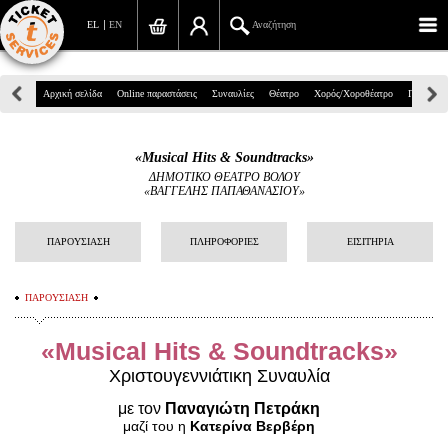
EL
EN
Αναζήτηση
Πανεπιστημίου 39, Αθήνα
Αρχική σελίδα
Online παραστάσεις
Συναυλίες
Θέατρο
Χορός/Χοροθέατρο
Παιδικά
210 7234567
«Musical Hits & Soundtracks»
info@ticketservices.gr
ΔΗΜΟΤΙΚΟ ΘΕΑΤΡΟ ΒΟΛΟΥ
«ΒΑΓΓΕΛΗΣ ΠΑΠΑΘΑΝΑΣΙΟΥ»
Αναζήτηση
ΠΑΡΟΥΣΙΑΣΗ
ΠΛΗΡΟΦΟΡΙΕΣ
ΕΙΣΙΤΗΡΙΑ
Σύνδεση/Εγγραφή
Παραγγελία
ΠΑΡΟΥΣΙΑΣΗ
Αναζήτηση παραγγελίας
«
Musical
Hits
&
Soundtracks
»
Προσωπικά Δεδομένα
Χριστουγεννιάτικη Συναυλία
με τον
Παναγιώτη Πετράκη
Πληροφορίες
μαζί του η
Κατερίνα Βερβέρη