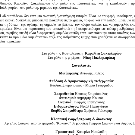
ηθοποιός Καρολίνα Σακελλαρίου στο ρόλο της Κουταλένιας και η καταξιωμένη πρ
Παλληκαράκη στο ρόλο της μητέρας της Κουταλένιας.
Η «Κουταλένια» δεν είναι μια σκοτεινή ή στενάχωρη ιστορία. Είναι μια τρυφερή υπενθύμιση, 
ζωή φέρνει δυσκολίες, μπορείς να ανακαλύψεις το χρώμα, το φως και την ελπίδα. Είναι μια 
για τη δύναμη της αγάπης, τη σημασία να βλέπεις τον κόσμο αλλιώς και να χαμογελάς εκε
περιμένει. Είναι μια παράσταση που αποκαθιστά τη διαφορετικότητα ως ισότιμη ανθρώπινη
που, ακριβώς επειδή είναι διαφορετική, ακριβώς επειδή είναι «ανυπάκουη» στους κανόνες τω
εκείνα τα κρυμμένα κομμάτια του παζλ της ανθρώπινης ψυχής που χρειάζεται να συναρμολο
όλοι παρακάτω.
Στο ρόλο της Κουταλένιας η
Καρολίνα Σακελλαρίου
Στο ρόλο της μητέρας η
Νίκη Παλληκαράκη
Συντελεστές
Μετάφραση:
Αντώνης Γαλέος
Απόδοση & Δραματουργική επεξεργασία:
Κώστας Σπυρόπουλος - Μαρία Γεωργιάδου
Σκηνοθεσία:
Κώστας Σπυρόπουλος
Φωτισμοί:
Δημήτρης Κουτάς
Σκηνικά:
Γιώργος Γρηγοριάδης
Ενδυματολόγος:
Νικόλ Παναγιώτου
Βοηθός Σκηνοθέτης:
Χρήστος Γιάνναρης
Κλασσική ενορχήστρωση & διασκευή:
Χρήστος Σούμκα από το τραγούδι "Κόκκινο" σε μουσική Γιώργου Σαμπάνη και στίχους 
Γραφιστικά:
Κατερίνα Νικολαϊδη