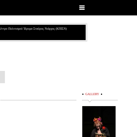
έντρο Πολιτισμού Ίδρυμα Σταύρος Νιάρχος (ΚΠΙΣΝ)
GALLERY