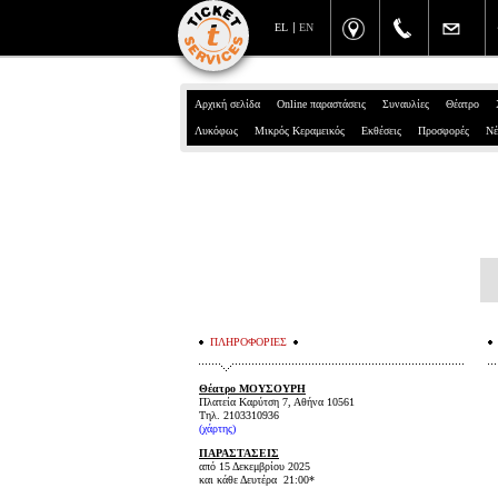
EL
EN
Αρχική σελίδα
Online παραστάσεις
Συναυλίες
Θέατρο
Λυκόφως
Μικρός Κεραμεικός
Εκθέσεις
Προσφορές
Νέ
ΠΛΗΡΟΦΟΡΙΕΣ
Θέατρο ΜΟΥΣΟΥΡΗ
Πλατεία Καρύτση 7, Αθήνα 10561
Τηλ. 2103310936
(χάρτης)
ΠΑΡΑΣΤΑΣΕΙΣ
από 15 Δεκεμβρίου 2025
και κάθε Δευτέρα 21:00*