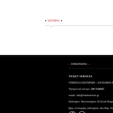
ΕΙΣΙΤΗΡΙΑ
ΕΠΙΚΟΙΝΩΝΙΑ
TICKET SERVICES
ΥΠΗΡΕΣΙΑ ΕΙΣΙΤΗΡΙΩΝ - ΛΟΓΙΣΜΙΚΗ 
Τηλεφωνικό κέντρο:
210 7234567
e-mail:
info@ticketservices.gr
Εκδοτήριο: Πανεπιστημίου 39 (Στοά Πεσμ
Ώρες λειτουργίας εκδοτηρίου: Δευ-Παρ: 9π