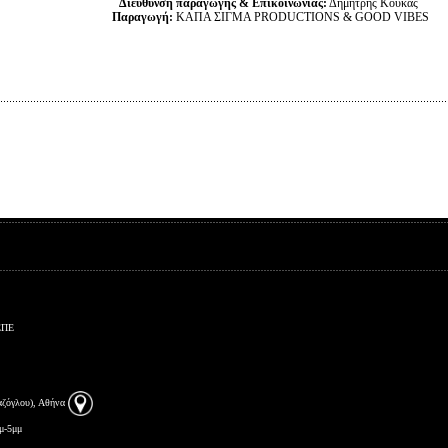
Διεύθυνση παραγωγής & Επικοινωνίας:
Δημήτρης Κουκάς
Παραγωγή:
ΚΑΠΑ ΣΙΓΜΑ PRODUCTIONS
& GOOD VIBES
ΕΠΕ
αζόγλου), Αθήνα
μ-5μμ