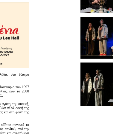
άδα, στο θέατρο
Ιανουάριο του 1997
γλίας, ενώ το 2000
C.
ν αγάπη, τη μουσική,
 αθώα αλλά σοφή της
ας και στη φωνή της
 «Τότε» συναντά το
ός παιδιού, από την
ούχα και ανερχόμενη