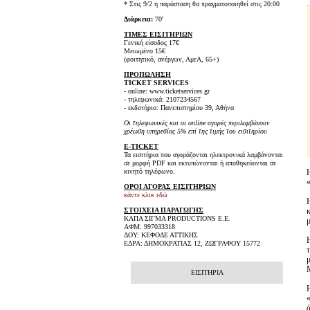
* Στις 9/2 η παράσταση θα πραγματοποιηθεί στις 20:00
Διάρκεια:
70'
ΤΙΜΕΣ ΕΙΣΙΤΗΡΙΩΝ
Γενική είσοδος 17€
Μειωμένο 15€
(φοιτητικό, ανέργων, ΑμεΑ, 65+)
ΠΡΟΠΩΛΗΣΗ
TICKET SERVICES
- online: www.ticketservices.gr
- τηλεφωνικά: 2107234567
- εκδοτήριο: Πανεπιστημίου 39, Αθήνα
Οι τηλεφωνικές και οι online αγορές περιλαμβάνουν
χρέωση υπηρεσίας 5% επί της τιμής του εισιτηρίου
E-TICKET
Τα εισιτήρια που αγοράζονται ηλεκτρονικά λαμβάνονται
σε μορφή PDF και εκτυπώνονται ή αποθηκεύονται σε
κινητό τηλέφωνο.
ΟΡΟΙ ΑΓΟΡΑΣ ΕΙΣΙΤΗΡΙΩΝ
κάντε κλικ εδώ
ΣΤΟΙΧΕΙΑ ΠΑΡΑΓΩΓΗΣ
ΚΑΠΑ ΣΙΓΜΑ PRODUCTIONS Ε.Ε.
ΑΦΜ: 997033318
ΔΟΥ: ΚΕΦΟΔΕ ΑΤΤΙΚΗΣ
Η
ΕΔΡΑ: ΔΗΜΟΚΡΑΤΙΑΣ 12, ΖΩΓΡΑΦΟΥ 15772
ΕΙΣΙΤΗΡΙΑ