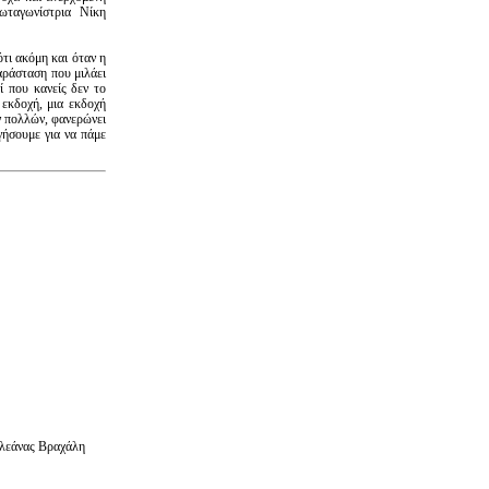
ωταγωνίστρια Νίκη
ότι ακόμη και όταν η
παράσταση που μιλάει
ί που κανείς δεν το
 εκδοχή, μια εκδοχή
ν πολλών, φανερώνει
γήσουμε για να πάμε
Ελεάνας Βραχάλη