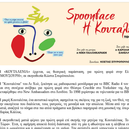
Είσοδος διαχειριστή
Η «ΚΟΥΤΑΛΕΝΙΑ» έρχεται, ως θεατρική παράσταση, για πρώτη φορά στην Ελλ
«ΜΟΥΣΟΥΡΗ», σε σκηνοθεσία Κώστα Σπυρόπουλου.
Η "Κουταλένια" του Λι Χολ, ξεκίνησε ως ραδιοφωνικό μονόδραμα για το BBC Radio 4 τον 
και στη συνέχεια ανέβηκε για πρώτη φορά στο Θέατρο Crucible στο Yorkshire της Αγ
μεταφέρθηκε στο Νew Αmbassadors στο Λονδίνο. Το 1998 γυρίστηκε σε τηλεταινία για το ΒΒ
 μικρή Κουταλένια, ένα αυτιστικό κορίτσι, αφηγείται τις σκέψεις της για τη ζωή, τον Θεό, τη
την οικογένεια που διαλύεται, τους γιατρούς, τη μοναξιά και την απώλεια. Μέσα από την
ματιά, αναζητά το νόημα στα πιο απλά πράγματα και βρίσκει παρηγοριά στη μουσική της όπερ
Μαρίας Κάλλας.
Η σκηνοθετική ματιά φέρνει για πρώτη φορά επί σκηνής την μητέρα της Κουταλένιας. Το
«Τώρα». Έτσι, η αφήγηση αποκτά διπλή διάσταση: από τη μία η αθωότητα και η αλήθεια εν
άλλη η ωριμότητα και η αναμέτρηση με τη μνήμη. Την αντίστιξη αυτή υπηρετούν η ταλαντ