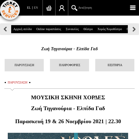
EL
EN
Αναζήτηση
Πανεπιστημίου 39, Αθήνα
Αρχική σελίδα
Online παραστάσεις
Συναυλίες
Θέατρο
Χορός/Χοροθέατρο
Παιδικά
210 7234567
Ζωή Τηγανούρια - Ελπίδα Γαδ
info@ticketservices.gr
Αναζήτηση
ΠΑΡΟΥΣΙΑΣΗ
ΠΛΗΡΟΦΟΡΙΕΣ
ΕΙΣΙΤΗΡΙΑ
Σύνδεση/Εγγραφή
ΠΑΡΟΥΣΙΑΣΗ
Παραγγελία
ΜΟΥΣΙΚΗ ΣΚΗΝΗ ΧΟΡΔΕΣ
Αναζήτηση παραγγελίας
Ζωή Τηγανούρια - Ελπίδα Γαδ
Προσωπικά Δεδομένα
Παρασκευή 19 & 26 Νοεμβρίου 2021 | 22.30
Πληροφορίες