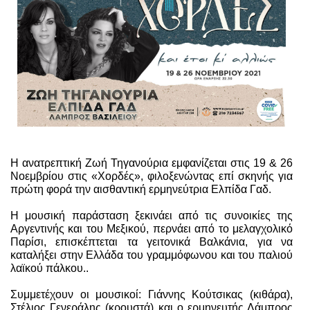
Είσοδος διαχειριστή
Η ανατρεπτική Ζωή Τηγανούρια εμφανίζεται στις 19 & 26
Νοεμβρίου στις «Χορδές», φιλοξενώντας επί σκηνής για
πρώτη φορά την αισθαντική ερμηνεύτρια Ελπίδα Γαδ.
Η μουσική παράσταση ξεκινάει από τις συνοικίες της
Αργεντινής και του Μεξικού, περνάει από το μελαγχολικό
Παρίσι, επισκέπτεται τα γειτονικά Βαλκάνια, για να
καταλήξει στην Ελλάδα του γραμμόφωνου και του παλιού
λαϊκού πάλκου..
Συμμετέχουν οι μουσικοί: Γιάννης Κούτσικας (κιθάρα),
Στέλιος Γενεράλης (κρουστά) και ο ερμηνευτής Λάμπρος