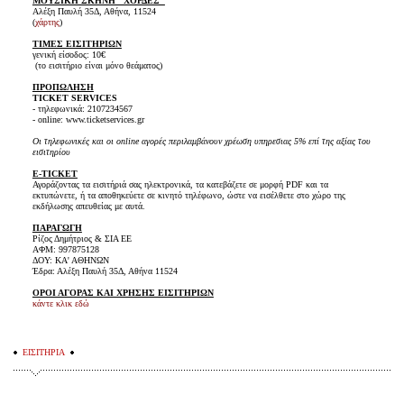
ΜΟΥΣΙΚΗ ΣΚΗΝΗ "ΧΟΡΔΕΣ"
Αλέξη Παυλή 35Δ, Αθήνα, 11524
(
χάρτης
)
ΤΙΜΕΣ ΕΙΣΙΤΗΡΙΩΝ
γενική είσοδος: 10€
(το εισιτήριο είναι μόνο θεάματος)
ΠΡΟΠΩΛΗΣΗ
TICKET SERVICES
- τηλεφωνικά: 2107234567
- online: www.ticketservices.gr
Οι τηλεφωνικές και οι online αγορές περιλαμβάνουν χρέωση υπηρεσιας 5% επί της αξίας του
εισιτηρίου
E-TICKET
Αγοράζοντας τα εισιτήριά σας ηλεκτρονικά, τα κατεβάζετε σε μορφή PDF και τα
εκτυπώνετε, ή τα αποθηκεύετε σε κινητό τηλέφωνο, ώστε να εισέλθετε στο χώρο της
εκδήλωσης απευθείας με αυτά.
ΠΑΡΑΓΩΓΗ
Ρίζος Δημήτριος & ΣΙΑ ΕΕ
ΑΦΜ: 997875128
ΔΟΥ: ΚΑ' ΑΘΗΝΩΝ
Έδρα: Αλέξη Παυλή 35Δ, Αθήνα 11524
ΟΡΟΙ ΑΓΟΡΑΣ ΚΑΙ ΧΡΗΣΗΣ ΕΙΣΙΤΗΡΙΩΝ
κάντε κλικ εδώ
ΕΙΣΙΤΗΡΙΑ