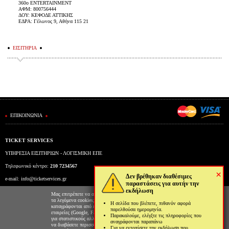
360o ENTERTAINMENT
ΑΦΜ: 800756444
ΔΟΥ: ΚΕΦΟΔΕ ΑΤΤΙΚΗΣ
ΕΔΡΑ: Γέλωνος 9, Αθήνα 115 21
ΕΙΣΙΤΗΡΙΑ
ΕΠΙΚΟΙΝΩΝΙΑ
TICKET SERVICES
ΥΠΗΡΕΣΙΑ ΕΙΣΙΤΗΡΙΩΝ - ΛΟΓΙΣΜΙΚΗ ΕΠΕ
Τηλεφωνικό κέντρο:
210 7234567
×
Δεν βρέθηκαν διαθέσιμες
e-mail:
info@ticketservices.gr
παραστάσεις για αυτήν την
εκδήλωση
Εκδοτήριο: Πανεπιστημίου 39 (Στοά Πεσμαζόγλου), Αθήνα
Μας επιτρέπετε να αποθηκεύουμε στον φυλλομετρητή σας
τα λεγόμενα cookies; Με αυτόν τον τρόπο θα
Η σελίδα που βλέπετε, πιθανόν αφορά
Ώρες λειτουργίας εκδοτηρίου: Δευ-Παρ: 9πμ-5μμ
καταγράφονται από εμάς και τρίτες συνεργαζόμενες
παρελθούσα ημερομηνία.
εταιρείες (Google, Facebook κτλ) στοιχεία επισκεψιμότητας
Παρακαλούμε, ελέγξτε τις πληροφορίες που
για στατιστικούς αλλά και διαφημιστικούς λόγους. Μπορείτε
αναγράφονται παραπάνω
να διαβάσετε περισσότερα για την χρήση cookies από την
Για να εντοπίσετε την εκδήλωση που