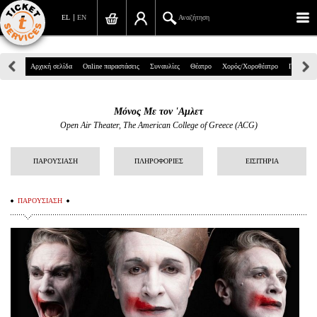
EL
EN
Αναζήτηση
Πανεπιστημίου 39, Αθήνα
Αρχική σελίδα
Online παραστάσεις
Συναυλίες
Θέατρο
Χορός/Χοροθέατρο
Παιδικά
210 7234567
Μόνος Με τον 'Αμλετ
info@ticketservices.gr
Open Air Theater, The American College of Greece (ACG)
Αναζήτηση
ΠΑΡΟΥΣΙΑΣΗ
ΠΛΗΡΟΦΟΡΙΕΣ
ΕΙΣΙΤΗΡΙΑ
Σύνδεση/Εγγραφή
ΠΑΡΟΥΣΙΑΣΗ
Παραγγελία
Αναζήτηση παραγγελίας
Προσωπικά Δεδομένα
Πληροφορίες