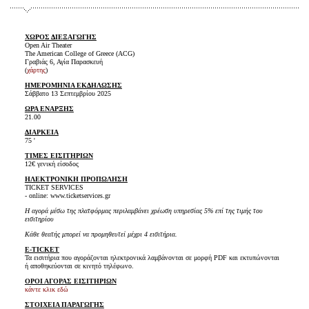
ΧΩΡΟΣ ΔΙΕΞΑΓΩΓΗΣ
Open Air Theater
The American College of Greece (ACG)
Γραβιάς 6, Αγία Παρασκευή
(
χάρτης
)
ΗΜΕΡΟΜΗΝΙΑ ΕΚΔΗΛΩΣΗΣ
Σάββατο 13 Σεπτεμβρίου 2025
ΩΡΑ ΕΝΑΡΞΗΣ
21.00
ΔΙΑΡΚΕΙΑ
75 '
ΤΙΜΕΣ ΕΙΣΙΤΗΡΙΩΝ
12€ γενική είσοδος
ΗΛΕΚΤΡΟΝΙΚΗ ΠΡΟΠΩΛΗΣΗ
TICKET SERVICES
- online: www.ticketservices.gr
Η αγορά μέσω της πλατφόρμας περιλαμβάνει χρέωση υπηρεσίας 5% επί της τιμής του
εισιτηρίου
Κάθε θεατής μπορεί να προμηθευτεί μέχρι 4 εισιτήρια.
E-TICKET
Τα εισιτήρια που αγοράζονται ηλεκτρονικά λαμβάνονται σε μορφή PDF και εκτυπώνονται
ή αποθηκεύονται σε κινητό τηλέφωνο.
ΟΡΟΙ ΑΓΟΡΑΣ ΕΙΣΙΤΗΡΙΩΝ
κάντε κλικ εδώ
ΣΤΟΙΧΕΙΑ ΠΑΡΑΓΩΓΗΣ