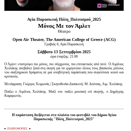
Είσοδος διαχειριστή
Αγία Παρασκευή Πόλη_Πολιτισμού_2025
Μόνος Με τον Άμλετ
Θέατρο
Open Air Theater, The American College of Greece (ACG)
Γραβιάς 6, Αγία Παρασκευή
Σάββατο 13 Σεπτεμβρίου 2025
ώρα έναρξης: 21.00
Ο Άμλετ επιστρέφει πιο μόνος, πιο σύγχρονος, πιο επιτακτικός από ποτέ. Ο Αιμίλιος
Χειλάκης ανεβαίνει ξανά στη σκηνή για να ερμηνεύσει όλους τους βασικούς ρόλους
του σαιξπηρικού δράματος σε μια υποβλητική παράσταση που συγκλόνισε κοινό και
κριτικούς.
Μετάφραση: Γιώργος Χειμωνάς | Σκηνοθεσία-Διασκευή: Μ. Δούνιας, Αιμ. Χειλάκης
Παίζει ο Αιμίλιος Χειλάκης. Μαζί του παίζει μουσική επί σκηνής, ο Δημήτρης
Καμαρωτός.
Η παράσταση διεξάγεται στο πλαίσιο του φεστιβάλ του Δήμου Αγίου
Παρασκευής "Πόλη_Πολιτισμού_2025"
ΠΛΗΡΟΦΟΡΙΕΣ