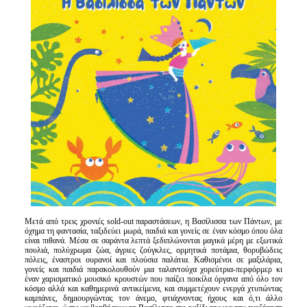
Είσοδος διαχειριστή
Μετά από τρεις χρονιές sold-out παραστάσεων, η Βασίλισσα των Πάντων, με
όχημα τη φαντασία, ταξιδεύει μωρά, παιδιά και γονείς σε έναν κόσμο όπου όλα
είναι πιθανά. Μέσα σε σαράντα λεπτά ξεδιπλώνονται μαγικά μέρη με εξωτικά
πουλιά, πολύχρωμα ζώα, άγριες ζούγκλες, ορμητικά ποτάμια, θορυβώδεις
πόλεις, έναστροι ουρανοί και πλούσια παλάτια. Καθισμένοι σε μαξιλάρια,
γονείς και παιδιά παρακολουθούν μια ταλαντούχα χορεύτρια-περφόρμερ κι
έναν χαρισματικό μουσικό κρουστών που παίζει ποικίλα όργανα από όλο τον
κόσμο αλλά και καθημερινά αντικείμενα, και συμμετέχουν ενεργά χτυπώντας
καμπάνες, δημιουργώντας τον άνεμο, φτιάχνοντας ήχους και ό,τι άλλο