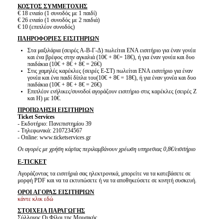
ΚΟΣΤΟΣ ΣΥΜΜΕΤΟΧΗΣ
€ 18 ενιαίο (1 συνοδός με 1 παιδί)
€ 26 ενιαίο (1 συνοδός με 2 παιδιά)
€ 10 (επιπλέον συνοδός)
ΠΛΗΡΟΦΟΡΙΕΣ ΕΙΣΙΤΗΡΙΩΝ
Στα μαξιλάρια (σειρές Α-Β-Γ-Δ) πωλείται ΕΝΑ εισιτήριο για έναν γονέα
και ένα βρέφος στην αγκαλιά (10€ + 8€= 18€), ή για έναν γονέα και δυο
παιδάκια (10€ + 8€ + 8€ = 26€)
Στις χαμηλές καρέκλες (σειρές Ε-ΣΤ) πωλείται ΕΝΑ εισιτήριο για έναν
γονέα και ένα παιδί δίπλα του(10€ + 8€ = 18€), ή για έναν γονέα και δυο
παιδάκια (10€ + 8€ + 8€ = 26€)
Επιπλέον ενήλικες/συνοδοί αγοράζουν εισιτήριο στις καρέκλες (σειρές Ζ
και Η) με 10€.
ΠΡΟΠΩΛΗΣΗ ΕΙΣΙΤΗΡΙΩΝ
Ticket Services
- Εκδοτήριο: Πανεπιστημίου 39
- Τηλεφωνικά: 2107234567
- Online: www.ticketservices.gr
Οι αγορές με χρήση κάρτας περιλαμβάνουν χρέωση υπηρεσιας 0,8€/εισιτήριο
E-TICKET
Αγοράζοντας τα εισιτήριά σας ηλεκτρονικά, μπορείτε να τα κατεβάσετε σε
μορφή PDF και να τα εκτυπώσετε ή να τα αποθηκεύσετε σε κινητή συσκευή.
ΟΡΟΙ ΑΓΟΡΑΣ ΕΙΣΙΤΗΡΙΩΝ
κάντε κλικ εδώ
ΣΤΟΙΧΕΙΑ ΠΑΡΑΓΩΓΗΣ
Σύλλογος Οι Φίλοι της Μουσικής