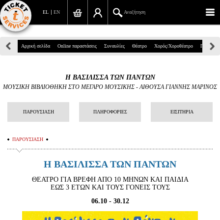
EL
EN
Αναζήτηση
Πανεπιστημίου 39, Αθήνα
Αρχική σελίδα
Online παραστάσεις
Συναυλίες
Θέατρο
Χορός/Χοροθέατρο
Παιδικά
210 7234567
Η ΒΑΣΙΛΙΣΣΑ ΤΩΝ ΠΑΝΤΩΝ
info@ticketservices.gr
ΜΟΥΣΙΚΗ ΒΙΒΛΙΟΘΗΚΗ ΣΤΟ ΜΕΓΑΡΟ ΜΟΥΣΙΚΗΣ
-
ΑΙΘΟΥΣΑ ΓΙΑΝΝΗΣ ΜΑΡΙΝΟΣ
Αναζήτηση
ΠΑΡΟΥΣΙΑΣΗ
ΠΛΗΡΟΦΟΡΙΕΣ
ΕΙΣΙΤΗΡΙΑ
Σύνδεση/Εγγραφή
ΠΑΡΟΥΣΙΑΣΗ
Παραγγελία
Η ΒΑΣΙΛΙΣΣΑ ΤΩΝ ΠΑΝΤΩΝ
Αναζήτηση παραγγελίας
ΘΕΑΤΡΟ ΓΙΑ ΒΡΕΦΗ ΑΠΟ 10 ΜΗΝΩΝ ΚΑΙ ΠΑΙΔΙΑ
Προσωπικά Δεδομένα
ΕΩΣ 3 ΕΤΩΝ ΚΑΙ ΤΟΥΣ ΓΟΝΕΙΣ ΤΟΥΣ
06.10 - 30.12
Πληροφορίες